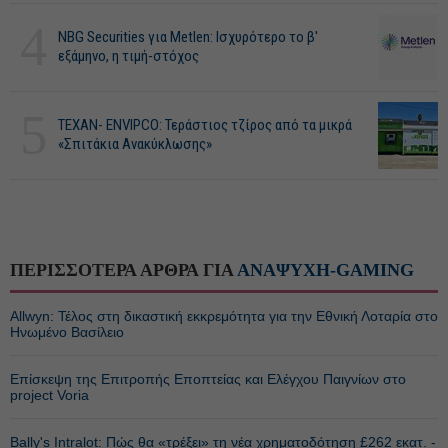
4
NBG Securities για Metlen: Ισχυρότερο το β'
εξάμηνο, η τιμή-στόχος
5
ΤΕΧΑΝ- ENVIPCO: Τεράστιος τζίρος από τα μικρά
«Σπιτάκια Ανακύκλωσης»
ΠΕΡΙΣΣΟΤΕΡΑ ΑΡΘΡΑ ΓΙΑ
ΑΝΑΨΥΧΗ-GAMING
Allwyn: Τέλος στη δικαστική εκκρεμότητα για την Εθνική Λοταρία στο
Ηνωμένο Βασίλειο
Επίσκεψη της Επιτροπής Εποπτείας και Ελέγχου Παιγνίων στο
project Voria
Bally's Intralot: Πώς θα «τρέξει» τη νέα χρηματοδότηση £262 εκατ. -