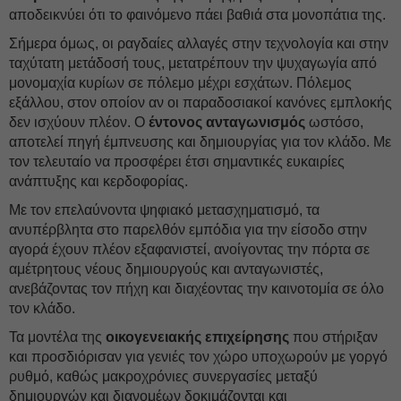
αποδεικνύει ότι το φαινόμενο πάει βαθιά στα μονοπάτια της.
Σήμερα όμως, οι ραγδαίες αλλαγές στην τεχνολογία και στην
ταχύτατη μετάδοσή τους, μετατρέπουν την ψυχαγωγία από
μονομαχία κυρίων σε πόλεμο μέχρι εσχάτων. Πόλεμος
εξάλλου, στον οποίον αν οι παραδοσιακοί κανόνες εμπλοκής
δεν ισχύουν πλέον. Ο
έντονος ανταγωνισμός
ωστόσο,
αποτελεί πηγή έμπνευσης και δημιουργίας για τον κλάδο. Με
τον τελευταίο να προσφέρει έτσι σημαντικές ευκαιρίες
ανάπτυξης και κερδοφορίας.
Με τον επελαύνοντα ψηφιακό μετασχηματισμό, τα
ανυπέρβλητα στο παρελθόν εμπόδια για την είσοδο στην
αγορά έχουν πλέον εξαφανιστεί, ανοίγοντας την πόρτα σε
αμέτρητους νέους δημιουργούς και ανταγωνιστές,
ανεβάζοντας τον πήχη και διαχέοντας την καινοτομία σε όλο
τον κλάδο.
Τα μοντέλα της
οικογενειακής επιχείρησης
που στήριξαν
και προσδιόρισαν για γενιές τον χώρο υποχωρούν με γοργό
ρυθμό, καθώς μακροχρόνιες συνεργασίες μεταξύ
δημιουργών και διανομέων δοκιμάζονται και