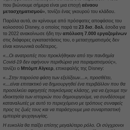
που βιώνουμε σήμερα είναι μια εποχή
αέναου
μετασχηματισμού
», τονίζει ένας γκουρού του κλάδου.
Παρόλα αυτά, αν κρίνουμε από πρόσφατες αποφάσεις του
κολοσσού Disney, ο οποίος παρά τα
23 δισ. δολ.
έσοδα για
το 2022 ανακοίνωσε ήδη την
απόλυση 7.000 εργαζομένων
στις διάφορες εγκαταστάσεις του, ο μετασχηματισμός δεν
είναι κοινωνικά ουδέτερος.
«...Οι ανατροπές που προκλήθηκαν από την πανδημία
Covid-19 δεν αφήνουν περιθώρια για πειραματισμούς»,
τονίζει ο
Μπόμπ Αϊγκερ
, επικεφαλής της Disney:
«...Στην παρούσα φάση των εξελίξεων....», προσθέτει,
«....είναι επιτακτικό να δημιουργηθεί ένα περιβάλλον που θα
προσελκύει αφηγητές παγκόσμιας κλάσης, για να έχουμε την
ιδιοκτησία των ιστοριών που δημιουργούμε, να συνδέσουμε
καταναλωτές με αυτό το περιεχόμενο με τρόπους συναφείς
προς τις ζωές τους και να παράσχουμε μια συναρπαστική
εμπειρία ψυχαγωγίας.
Η ευκολία θα παίξει επίσης μεγαλύτερο ρόλο. Οι σύγχρονοι