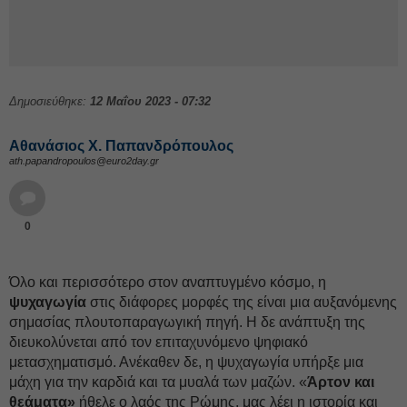
Δημοσιεύθηκε:
12 Μαΐου 2023 - 07:32
Αθανάσιος Χ. Παπανδρόπουλος
ath.papandropoulos@euro2day.gr
0
Όλο και περισσότερο στον αναπτυγμένο κόσμο, η
ψυχαγωγία
στις διάφορες μορφές της είναι μια αυξανόμενης
σημασίας πλουτοπαραγωγική πηγή. Η δε ανάπτυξη της
διευκολύνεται από τον επιταχυνόμενο ψηφιακό
μετασχηματισμό. Ανέκαθεν δε, η ψυχαγωγία υπήρξε μια
μάχη για την καρδιά και τα μυαλά των μαζών. «
Άρτον και
θεάματα»
ήθελε ο λαός της Ρώμης, μας λέει η ιστορία και