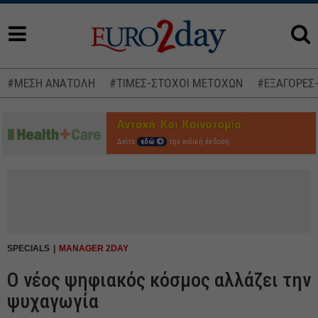
#ΜΕΣΗ ΑΝΑΤΟΛΗ
#ΤΙΜΕΣ-ΣΤΟΧΟΙ ΜΕΤΟΧΩΝ
#ΕΞΑΓΟΡΕΣ
Δείτε
εδώ
την ειδική έκδοση
SPECIALS
MANAGER 2DAY
Ο νέος ψηφιακός κόσμος αλλάζει την
ψυχαγωγία