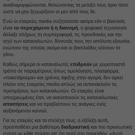
αναδιαμορφώνονται, θολώνοντας τα μεταξύ τους όρια τόσο
ώστε να μην ξεχωρίζουν οι μεν από τους δε.
Ενώ οι εταιρείες media συζητούσαν ακόμα εάν ο βασιλιάς
είναι
το περιεχόμενο ή η διανομή
, η ψηφιακή τεχνολογία
άλλαξε πλήρως τη συμπεριφορά, τις προσδοκίες και την
ισχύ των καταναλωτών, δίνοντάς τους την απόλυτη εξουσία,
ενώπιον της οποίας ακόμα και οι βασιλιάδες κλίνουν το
γόνυ.
Καθώς σήμερα οι καταναλωτές
επιδρούν
με χειροπιαστό
τρόπο σε παραμέτρους όπως τιμολόγηση, πλατφόρμα,
«πακετάρισμα» και χρόνος άφιξης στην αγορά, δεν αρκεί
πλέον στις εταιρείες media απλώς να αντανακλούν τις
προτιμήσεις των καταναλωτών. Οι εταιρίες είναι
υποχρεωμένες έτσι, να ικανοποιούν τις καταναλωτικές
απαιτήσεις
και να προβλέπουν τις ανάγκες ενός
αυξανόμενου κοινού.
Για τις εταιρίες και τα στελέχη τους, η εξέλιξη αυτή,
προϋποθέτει μια βαθύτερη
διαδραστική
και πιο προσωπική
σχέση με κάθε πελάτη απ’ ότι ποτέ στο παρελθόν. «Αυτό