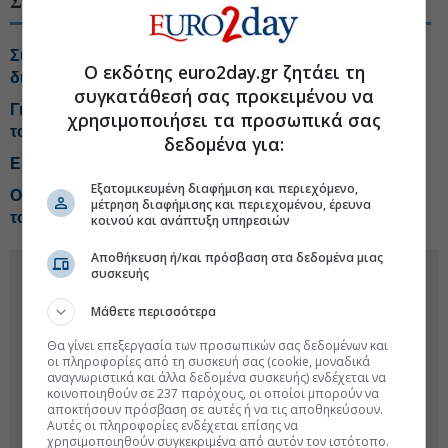
ΣΧΕΤΙΚΑ ΘΕΜΑΤΑ
Συντάξεις: Τέλος στον «κόφτη» της προσωπικής
Ο εκδότης euro2day.gr ζητάει τη
διαφοράς
συγκατάθεσή σας προκειμένου να
Γιατί οι τιμές βενζίνης και ντίζελ... αποσυνδέθηκαν από
χρησιμοποιήσει τα προσωπικά σας
το Brent
δεδομένα για:
Ερχεται η «τέλεια καταιγίδα» για την τιμή του καφέ
Εξατομικευμένη διαφήμιση και περιεχόμενο,
Οι ενστάσεις της αγοράς στο Χωροταξικό για τον
μέτρηση διαφήμισης και περιεχομένου, έρευνα
τουρισμό
κοινού και ανάπτυξη υπηρεσιών
Αποθήκευση ή/και πρόσβαση στα δεδομένα μιας
συσκευής
Μάθετε περισσότερα
Θα γίνει επεξεργασία των προσωπικών σας δεδομένων και
οι πληροφορίες από τη συσκευή σας (cookie, μοναδικά
αναγνωριστικά και άλλα δεδομένα συσκευής) ενδέχεται να
κοινοποιηθούν σε 237 παρόχους, οι οποίοι μπορούν να
αποκτήσουν πρόσβαση σε αυτές ή να τις αποθηκεύσουν.
Αυτές οι πληροφορίες ενδέχεται επίσης να
χρησιμοποιηθούν συγκεκριμένα από αυτόν τον ιστότοπο.