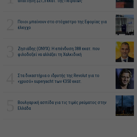
απαίτηση $21,5 εκατ. της Πειραιώς
2
Ποιοι μπαίνουν στο στόχαστρο της Εφορίας για
έλεγχο
3
Ζησιάδης (ONYX): Η επένδυση 388 εκατ. που
φιλοδοξεί να αλλάξει τη Χαλκιδική
4
Στα δικαστήρια ο ιδρυτής της Revolut για το
«χρυσό» superyacht των €350 εκατ.
5
Βουλγαρική ασπίδα για τις τιμές ρεύματος στην
Ελλάδα