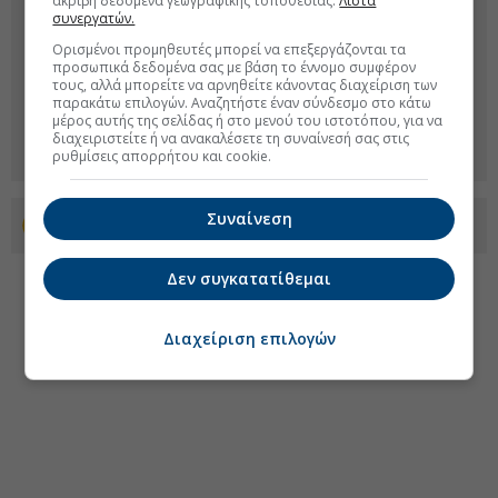
ακριβή δεδομένα γεωγραφικής τοποθεσίας.
Λίστα
συνεργατών.
Ορισμένοι προμηθευτές μπορεί να επεξεργάζονται τα
προσωπικά δεδομένα σας με βάση το έννομο συμφέρον
τους, αλλά μπορείτε να αρνηθείτε κάνοντας διαχείριση των
παρακάτω επιλογών. Αναζητήστε έναν σύνδεσμο στο κάτω
μέρος αυτής της σελίδας ή στο μενού του ιστοτόπου, για να
διαχειριστείτε ή να ανακαλέσετε τη συναίνεσή σας στις
ρυθμίσεις απορρήτου και cookie.
Συναίνεση
Προσθέστε το euro2day.gr στο Discover
Δεν συγκατατίθεμαι
Διαχείριση επιλογών