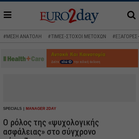
#ΜΕΣΗ ΑΝΑΤΟΛΗ
#ΤΙΜΕΣ-ΣΤΟΧΟΙ ΜΕΤΟΧΩΝ
#ΕΞΑΓΟΡΕΣ
Δείτε
εδώ
την ειδική έκδοση
SPECIALS
MANAGER 2DAY
Ο ρόλος της «ψυχολογικής
ασφάλειας» στο σύγχρονο