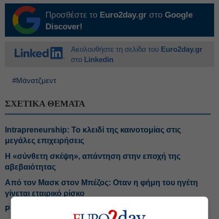
Προσθέστε το
Euro2day.gr
στο
Google
Discover!
Ακολουθήστε τη σελίδα του
Euro2day.gr
στο
Linkedin
#Μάνατζμεντ
ΣΧΕΤΙΚΑ ΘΕΜΑΤΑ
Intrapreneurship: Το κλειδί της καινοτομίας στις
μεγάλες επιχειρήσεις
Η «σύνθετη σκέψη», απάντηση στην εποχή της
αβεβαιότητας
Από τον Μασκ στον Μπέζος: Οταν η φήμη του ηγέτη
γίνεται εταιρικό ρίσκο
Profit taking αλλά και… νικητές στο Χρηματιστήριο