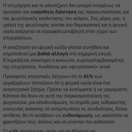
Η επιχείρηση και το μάνατζμεντ δεν μπορεί επομένως να
αγνοήσει την
ευαίσθητη διάσταση
της προσωπικότητας και
της ψυχολογικής κατάστασης του ατόμου. Στις μέρες μας, η
χρήση της ψυχολογίας γίνεται πιο δημοκρατική και η ψυχική
υγεία ανέρχεται σε κορυφαία μεταβλητή στον χώρο των
επιχειρήσεων.
Η αναζήτηση για ψυχική ευεξία γίνεται συνήθεια και
σηματοδοτεί μια
βαθιά αλλαγή
στη σημερινή εποχή.
Επηρεάζεται ολόκληρη η κοινωνία, συμπεριλαμβανομένης
της επιχείρησης. Αναδύεται μια «ψυχολογική» γενιά.
Πρόσφατες στατιστικές δείχνουν ότι το
81%
των
εργαζομένων πιστεύουν ότι η ψυχική υγεία είναι ένα
ανησυχητικό ζήτημα. Πρέπει να λυπόμαστε ή να χαιρόμαστε;
Κάποιοι θα δουν σε αυτή την παγκοσμιοποίηση της
ψυχολογίας μια αποδυνάμωση, το σημάδι μιας εύθραυστης
κοινωνίας ανίκανης να αντιμετωπίσει τις αντιξοότητες. Άλλοι
αντίθετα, θα το εκλάβουν ως
ενδυνάμωση
, ως ικανότητα να
φροντίζουν τους άλλους και να γίνονται πιο ανθεκτικοί.
Σε κάθε περίπτωση, εκτός και αν θέλουμε να