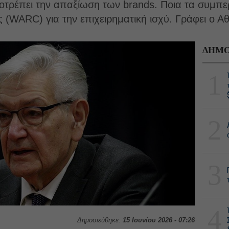
οτρέπει την απαξίωση των brands. Ποια τα συμπ
 (WARC) για την επιχειρηματική ισχύ. Γράφει ο 
ΔΗΜΟ
1
2
3
4
Δημοσιεύθηκε:
15 Ιουνίου 2026 - 07:26