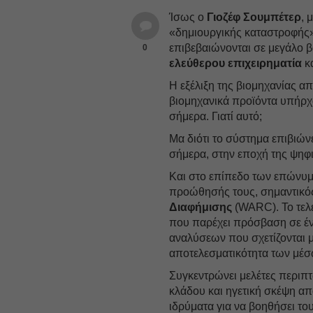
Ίσως ο
Γιοζέφ Σουμπέτερ
, 
«δημιουργικής καταστροφής»,
επιβεβαιώνονται σε μεγάλο β
0
ελεύθερου επιχειρηματία
κα
Η εξέλιξη της βιομηχανίας α
βιομηχανικά προϊόντα υπήρχα
σήμερα. Γιατί αυτό;
Μα διότι το σύστημα επιβιών
σήμερα, στην εποχή της ψηφι
Και στο επίπεδο των επώνυμ
προώθησής τους, σημαντικός
Διαφήμισης
(WARC). Το τελ
που παρέχει πρόσβαση σε έν
αναλύσεων που σχετίζονται με
αποτελεσματικότητα των μέ
Συγκεντρώνει μελέτες περιπτ
κλάδου και ηγετική σκέψη απ
ιδρύματα για να βοηθήσει το