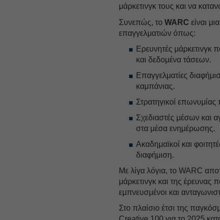
μάρκετινγκ τους και να κατα
Συνεπώς, το
WARC
είναι μι
επαγγελματιών όπως:
Ερευνητές μάρκετινγκ π
και δεδομένα τάσεων.
Επαγγελματίες διαφήμισ
καμπάνιας.
Στρατηγικοί επωνυμίας 
Σχεδιαστές μέσων και 
στα μέσα ενημέρωσης.
Ακαδημαϊκοί και φοιτητέ
διαφήμιση.
Με λίγα λόγια, το WARC απο
μάρκετινγκ και της έρευνας
εμπνευσμένοι και ανταγωνιστ
Στο πλαίσιο έτσι της παγκόσ
Creative 100 για το 2025 κατ