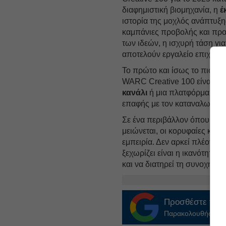
διαφημιστική βιομηχανία, η
έ
ιστορία της μοχλός ανάπτυξης
καμπάνιες προβολής και προώ
των ιδεών, η ισχυρή τάση γι
αποτελούν εργαλείο επιχειρη
Το πρώτο και ίσως το πιο χα
WARC Creative 100 είναι ότι
κανάλι
ή μια πλατφόρμα. Αντί
επαφής με τον καταναλωτή.
Σε ένα περιβάλλον όπου τα m
μειώνεται, οι κορυφαίες καμ
εμπειρία. Δεν αρκεί πλέον έν
ξεχωρίζει είναι η ικανότητα μ
και να διατηρεί τη συνοχή της
Προσθέστε το
E
Παρακολουθήστε τις