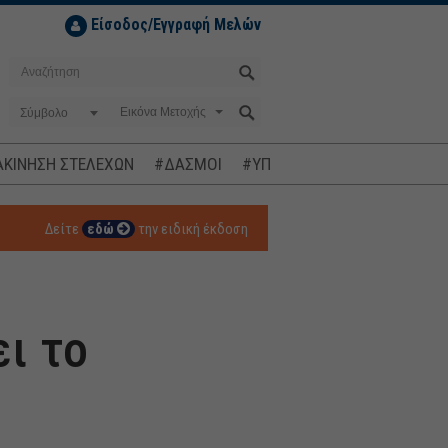
Είσοδος/Εγγραφή Μελών
Σύμβολο
ΚΙΝΗΣΗ ΣΤΕΛΕΧΩΝ
#ΔΑΣΜΟΙ
#ΥΠΟΚΛΟΠΕΣ
#ΠΛΗΘΩΡΙΣΜ
Δείτε
εδώ
την ειδική έκδοση
ι το