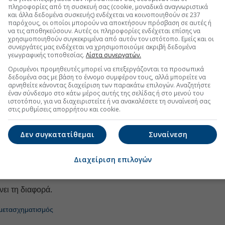
πληροφορίες από τη συσκευή σας (cookie, μοναδικά αναγνωριστικά
FOLLOW US
και άλλα δεδομένα συσκευής) ενδέχεται να κοινοποιηθούν σε 237
παρόχους, οι οποίοι μπορούν να αποκτήσουν πρόσβαση σε αυτές ή
Ακολουθήστε τη σελίδα του
Euro2day.gr
στο
Linkedin
να τις αποθηκεύσουν. Αυτές οι πληροφορίες ενδέχεται επίσης να
χρησιμοποιηθούν συγκεκριμένα από αυτόν τον ιστότοπο. Εμείς και οι
συνεργάτες μας ενδέχεται να χρησιμοποιούμε ακριβή δεδομένα
ιες πρέπει να βιώνονται
και όχι απλά να
γεωγραφικής τοποθεσίας.
Λίστα συνεργατών.
τικοί ειδικοί του κλάδου.
Ορισμένοι προμηθευτές μπορεί να επεξεργάζονται τα προσωπικά
, οι καμπάνιες δεν περιορίζονται σε απλά μηνύματα
δεδομένα σας με βάση το έννομο συμφέρον τους, αλλά μπορείτε να
αρνηθείτε κάνοντας διαχείριση των παρακάτω επιλογών. Αναζητήστε
νται και φορείς κοινωνικής παρέμβασης.
έναν σύνδεσμο στο κάτω μέρος αυτής της σελίδας ή στο μενού του
ιστοτόπου, για να διαχειριστείτε ή να ανακαλέσετε τη συναίνεσή σας
τις εξελίξεις, ότι στη διαφήμιση και το μάρκετινγκ η
στις ρυθμίσεις απορρήτου και cookie.
ορίζεται. Δεν πρέπει πια να υπολογίζεται σαν ένα
ας, σαν κάτι nice to have. Αντιθέτως, πρέπει να
Δεν συγκατατίθεμαι
Συναίνεση
γικός πυλώνας
που δεν μπορεί να παραβλέπεται.
γίνονται όλο και πιο περίπλοκα και οι καταναλωτές
Διαχείριση επιλογών
ημιουργικότητα είναι ίσως το μόνο στοιχείο που μπορεί
των brands στο επίπεδο των commodities.
άνει τη διαφορά.
μετασχηματισμός