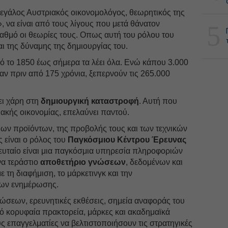
μεγάλος Αυστριακός οικονομολόγος, θεωρητικός της
 να είναι από τους λίγους που μετά θάνατον
5
αθμό οι θεωρίες τους. Οπως αυτή του ρόλου του
ι της δύναμης της δημιουργίας του.
πό το 1850 έως σήμερα τα λέει όλα. Ενώ κάπου 3.000
ν πριν από 175 χρόνια, ξεπερνούν τις 265.000
ει χάρη στη
δημιουργική καταστροφή
. Αυτή που
ακής οικονομίας, επελαύνει παντού.
ων προϊόντων, της προβολής τους και των τεχνικών
 είναι ο ρόλος του
Παγκόσμιου Κέντρου Έρευνας
ευταίο είναι μια παγκόσμια υπηρεσία πληροφοριών
α τεράστιο
αποθετήριο γνώσεων
, δεδομένων και
 τη διαφήμιση, το μάρκετινγκ και την
σων ενημέρωσης.
ώσεων, ερευνητικές εκθέσεις, σημεία αναφοράς του
ό κορυφαία πρακτορεία, μάρκες και ακαδημαϊκά
υς επαγγελματίες να βελτιστοποιήσουν τις στρατηγικές