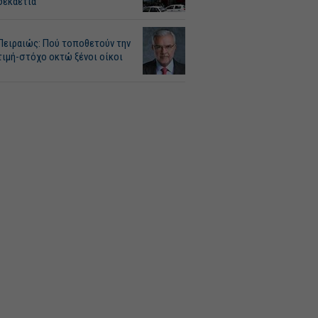
δεκαετία
Πειραιώς: Πού τοποθετούν την
τιμή-στόχο οκτώ ξένοι οίκοι