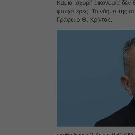
Καμιά ισχυρή οικονομία δεν 
φτωχότερες. Το νόημα της συ
Γράφει ο Θ. Κρίντας.
του Θεόδωρου Ν. Κρίντα, PhD, CIIA (