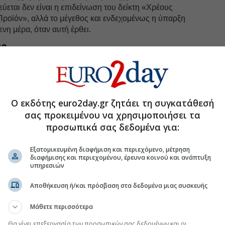
ύεται δεν είναι η επιδείνωση του δείκτη «Χρέους
Προϊόν», αλλά το μέγεθος και ενδεχομένως η ύπαρξη
η μέρα, όταν αυτή έρθει.
υς
 χρέος σήμερα είναι αρκετά υψηλό και σύμφωνα με
ν πραγμάτων περιορίζει δραματικά τα περιθώρια
 όμως
το πάγωμα της εξυπηρέτησης για ένα
τές αναπτυσσόμενες και αναδυόμενες αγορές να
Ο εκδότης euro2day.gr ζητάει τη συγκατάθεσή
τους τόκους) για την ενίσχυση των τοπικών
σας προκειμένου να χρησιμοποιήσει τα
ξη όσων βρέθηκαν ή βρίσκονται σε δεινή θέση.
προσωπικά σας δεδομένα για:
 μια αναδιάρθρωση είναι ήδη απαραίτητη και θα
ελεσματική και γρήγορη.
Εξατομικευμένη διαφήμιση και περιεχόμενο, μέτρηση
διαφήμισης και περιεχομένου, έρευνα κοινού και ανάπτυξη
υπηρεσιών
uro2day.gr
στο
Google Discover!
Αποθήκευση ή/και πρόσβαση στα δεδομένα μιας συσκευής
 εξελίξεις με την υπογραφη εγκυρότητας του Euro2day.gr
Μάθετε περισσότερα
FOLLOW US
Θα γίνει επεξεργασία των προσωπικών σας δεδομένων και οι