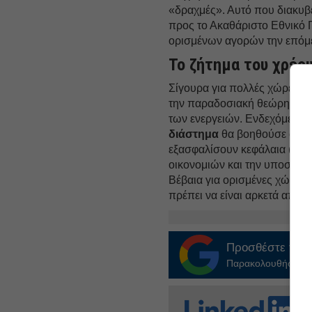
«δραχμές». Αυτό που διακυβε
προς το Ακαθάριστο Εθνικό 
ορισμένων αγορών την επόμεν
Το ζήτημα του χρέο
Σίγουρα για πολλές χώρες το
την παραδοσιακή θεώρηση τω
των ενεργειών. Ενδεχόμενα
διάστημα
θα βοηθούσε αρκε
εξασφαλίσουν κεφάλαια (από 
οικονομιών και την υποστήρι
Βέβαια για ορισμένες χώρες,
πρέπει να είναι αρκετά αποτ
Προσθέστε το
E
Παρακολουθήστε τις