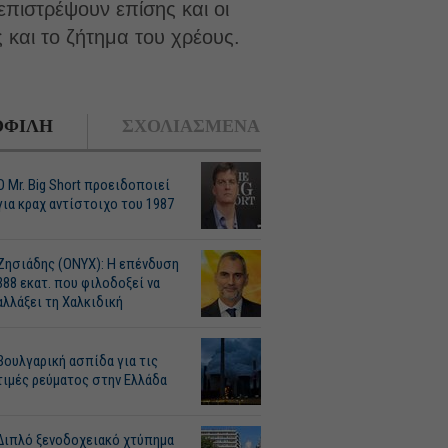
επιστρέψουν επίσης και οι
 και το ζήτημα του χρέους.
ΦΙΛΗ
ΣΧΟΛΙΑΣΜΕΝΑ
O Mr. Big Short προειδοποιεί
για κραχ αντίστοιχο του 1987
Ζησιάδης (ONYX): Η επένδυση
388 εκατ. που φιλοδοξεί να
αλλάξει τη Χαλκιδική
Βουλγαρική ασπίδα για τις
τιμές ρεύματος στην Ελλάδα
Διπλό ξενοδοχειακό χτύπημα