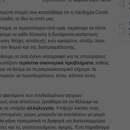
4
Δημοσιεύθηκε:
17 Μαρτίου 2021 - 08:03
 πρώτη στιγμή που καταλάβαμε ότι η πανδημία Covid-
άδα, το ίδιο το σπίτι μας.
5
στημα, οι περισσότεροι από εμάς περάσαμε τα πέντε
τούμε σε κάθε δύσκολη ή δυσάρεστη κατάσταση
υση, θλίψη, αποδοχή), ενώ ορισμένοι, ελπίζω λίγοι,
 του θυμού και της διαπραγμάτευσης.
θουμε σε όσα έχουν καταγραφεί για τις επιχειρήσεις
ετωπίζουν
τεράστια οικονομικά προβλήματα
, καθώς
ένει να δούμε αν τα μακροοικονομικά σήμερα, τα
μπορούν να προσδιορίσουν, έστω, κάποια λύση.
το φαινόμενο των συνδεδεμένων αγορών
ως είναι απολύτως ξεκάθαρο ότι αν θέλουμε να
α να υπάρξει
αλληλεγγύη
. Υπάρχει λοιπόν ένας
νεπτυγμένες χώρες μπορούν να εκτελέσουν με μικρό
θα κάνει πραγματικά τη διαφορά για δισεκατομμύρια
ες και τις αναπτυσσόμενες αγορές. Ένα παράδειγμα