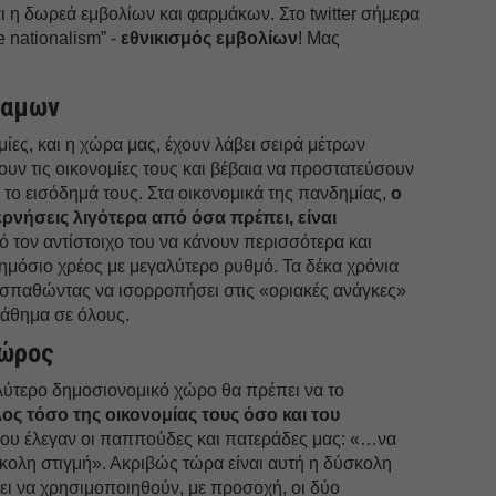
ι η δωρεά εμβολίων και φαρμάκων. Στο twitter σήμερα
e nationalism” -
εθνικισμός εμβολίων
! Μας
ναμων
ίες, και η χώρα μας, έχουν λάβει σειρά μέτρων
υν τις οικονομίες τους και βέβαια να προστατεύσουν
το εισόδημά τους. Στα οικονομικά της πανδημίας,
ο
ερνήσεις λιγότερα από όσα πρέπει, είναι
 τον αντίστοιχο του να κάνουν περισσότερα και
μόσιο χρέος με μεγαλύτερο ρυθμό. Τα δέκα χρόνια
σπαθώντας να ισορροπήσει στις «οριακές ανάγκες»
άθημα σε όλους.
χώρος
ύτερο δημοσιονομικό χώρο θα πρέπει να το
ς τόσο της οικονομίας τους όσο και του
που έλεγαν οι παππούδες και πατεράδες μας: «…να
κολη στιγμή». Ακριβώς τώρα είναι αυτή η δύσκολη
ει να χρησιμοποιηθούν, με προσοχή, οι δύο