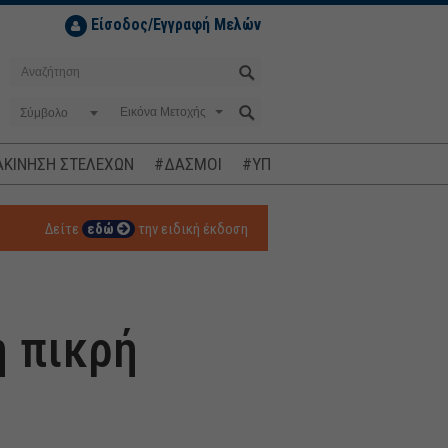
Είσοδος/Εγγραφή Μελών
Σύμβολο
ΚΙΝΗΣΗ ΣΤΕΛΕΧΩΝ
#ΔΑΣΜΟΙ
#ΥΠΟΚΛΟΠΕΣ
#ΠΛΗΘΩΡΙΣΜ
Δείτε
εδώ
την ειδική έκδοση
η πικρή