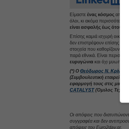
Είμαστε
ένας κόσμος
απόλυτ
όλοι, κι ακόμα περισσότερο 
είναι ασφαλής έως ότου όλ
Επίσης καμιά ισχυρή οικονομ
δεν επιστρέψουν επίσης και ο
στοιχεία που καθορίζουν τα 
παρά εθνικά. Είναι περισσό
ευρυγώνια
και όχι μυωπικά
(*) Ο
Θεόδωρος Ν. Κρίντας
(Συμβουλευτική εταιρεία πο
εφαρμογή τους στις μικρο
CATALYST
(Όμιλος Τεχνη
Oι απόψεις που διατυπώνον
συγγραφέα και δεν αντιπροσ
απόψεις του Euro2day.gr.