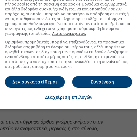
Ακολουθήστε τη σελίδα του
Euro2day.gr
στο
Linkedin
πληροφορίες από τη συσκευή σας (cookie, μοναδικά αναγνωριστικά
και άλλα δεδομένα συσκευής) ενδέχεται να κοινοποιηθούν σε 237
παρόχους, οι οποίοι μπορούν να αποκτήσουν πρόσβαση σε αυτές ή
α συνδεδεμένος. Είναι σπουδαίο να καταλάβουμε
να τις αποθηκεύσουν. Αυτές οι πληροφορίες ενδέχεται επίσης να
οι ηγέτες των ανεπτυγμένων χωρών, ότι
κανείς δεν
χρησιμοποιηθούν συγκεκριμένα από αυτόν τον ιστότοπο. Εμείς και οι
συνεργάτες μας ενδέχεται να χρησιμοποιούμε ακριβή δεδομένα
οι είμαστε ασφαλείς
.
γεωγραφικής τοποθεσίας.
Λίστα συνεργατών.
ία δε θα επιστρέψει με ταχύτητα στην ανάπτυξη, αν
Ορισμένοι προμηθευτές μπορεί να επεξεργάζονται τα προσωπικά
ι φτωχότερες. Αυτά, κατά τη γνώμη μου, είναι τα
δεδομένα σας με βάση το έννομο συμφέρον τους, αλλά μπορείτε να
αρνηθείτε κάνοντας διαχείριση των παρακάτω επιλογών. Αναζητήστε
οικονομικά της πανδημίας. Είναι περισσότερο
διεθνή
έναν σύνδεσμο στο κάτω μέρος αυτής της σελίδας ή στο μενού του
τερο
αλληλέγγυα
παρά ατομικιστικά. Τέλος, είναι
ιστοτόπου, για να διαχειριστείτε ή να ανακαλέσετε τη συναίνεσή σας
.
στις ρυθμίσεις απορρήτου και cookie.
,
PhD, CIIA, είναι Founder & CEO
Koubaras Ltd
Δεν συγκατατίθεμαι
Συναίνεση
υ δίνει έμφαση στις λύσεις και την άμεση
μεσαίες επιχειρήσεις), Αντιπρόεδρος
AI
τής Νοημοσύνης).
Διαχείριση επιλογών
ται σε ενυπόγραφο άρθρο γνώμης ανήκουν στον
ωπεύουν αναγκαστικά, μερικώς ή στο σύνολο,