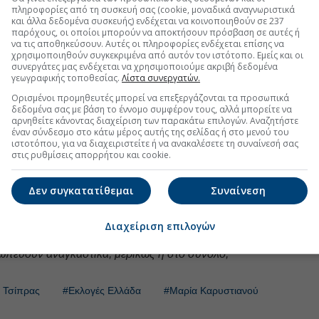
πληροφορίες από τη συσκευή σας (cookie, μοναδικά αναγνωριστικά
και άλλα δεδομένα συσκευής) ενδέχεται να κοινοποιηθούν σε 237
ρευση πολλών διαφορετικών μετώπων τα οποία,
παρόχους, οι οποίοι μπορούν να αποκτήσουν πρόσβαση σε αυτές ή
να τις αποθηκεύσουν. Αυτές οι πληροφορίες ενδέχεται επίσης να
 φαίνονται ικανά να ανατρέψουν τους πολιτικούς
χρησιμοποιηθούν συγκεκριμένα από αυτόν τον ιστότοπο. Εμείς και οι
ικά
μπορούν να διαμορφώσουν ένα εντελώς
συνεργάτες μας ενδέχεται να χρησιμοποιούμε ακριβή δεδομένα
γεωγραφικής τοποθεσίας.
Λίστα συνεργατών.
Ορισμένοι προμηθευτές μπορεί να επεξεργάζονται τα προσωπικά
ς χάνουν την εξουσία εξαιτίας
ενός
και μόνο
δεδομένα σας με βάση το έννομο συμφέρον τους, αλλά μπορείτε να
υν όταν μια σειρά από μικρότερα προβλήματα
αρνηθείτε κάνοντας διαχείριση των παρακάτω επιλογών. Αναζητήστε
ξύ τους στο μυαλό των πολιτών και να σχηματίζουν
έναν σύνδεσμο στο κάτω μέρος αυτής της σελίδας ή στο μενού του
ιστοτόπου, για να διαχειριστείτε ή να ανακαλέσετε τη συναίνεσή σας
στις ρυθμίσεις απορρήτου και cookie.
ακύβευμα για τον πρωθυπουργό. Και αυτός είναι ο
ντίπαλοί του μέχρι την κάλπη ίσως να μην βρίσκονται
Δεν συγκατατίθεμαι
Συναίνεση
.
Διαχείριση επιλογών
ται σε ενυπόγραφο άρθρο γνώμης ανήκουν στον
ωπεύουν αναγκαστικά, μερικώς ή στο σύνολο,
 Τσίπρας
#Εκλογές Ελλάδα
#Μαρία Καρυστιανού