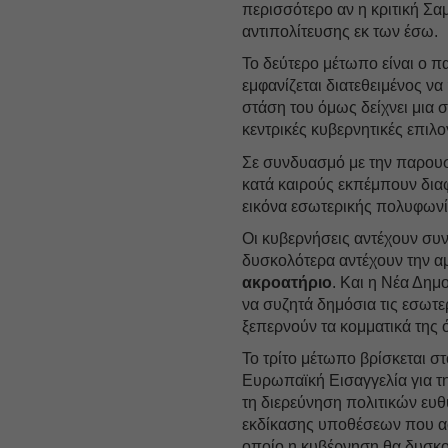
περισσότερο αν η κριτική Σα
αντιπολίτευσης εκ των έσω.
Το δεύτερο μέτωπο είναι ο 
εμφανίζεται διατεθειμένος ν
στάση του όμως δείχνει μια
κεντρικές κυβερνητικές επιλο
Σε συνδυασμό με την παρου
κατά καιρούς εκπέμπουν διαφ
εικόνα εσωτερικής πολυφωνία
Οι κυβερνήσεις αντέχουν συ
δυσκολότερα αντέχουν την 
ακροατήριο
. Και η Νέα Δημο
να συζητά δημόσια τις εσωτερ
ξεπερνούν τα κομματικά της ό
Το τρίτο μέτωπο βρίσκεται σ
Ευρωπαϊκή Εισαγγελία για 
τη διερεύνηση πολιτικών ευθ
εκδίκασης υποθέσεων που α
οποίο η κυβέρνηση θα δυσκολ