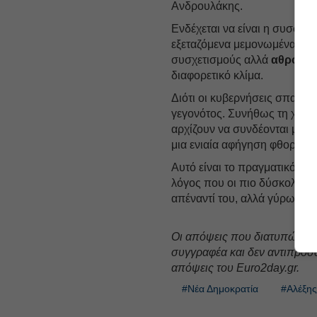
Ανδρουλάκης.
Ενδέχεται να είναι η συσσώ
εξεταζόμενα μεμονωμένα, δεν
συσχετισμούς αλλά
αθροιστ
διαφορετικό κλίμα.
Διότι οι κυβερνήσεις σπανίω
γεγονότος. Συνήθως τη χάνο
αρχίζουν να συνδέονται μετα
μια ενιαία αφήγηση φθοράς.
Αυτό είναι το πραγματικό δι
λόγος που οι πιο δύσκολοι α
απέναντί του, αλλά γύρω του
Oι απόψεις που διατυπώνον
συγγραφέα και δεν αντιπροσ
απόψεις του Euro2day.gr.
#Νέα Δημοκρατία
#Αλέξης