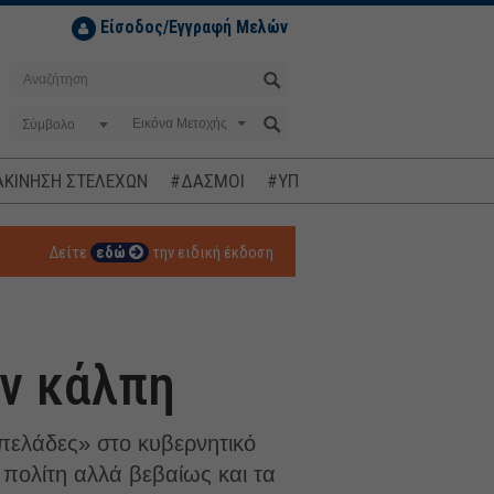
Είσοδος/Εγγραφή Μελών
Σύμβολο
ΚΙΝΗΣΗ ΣΤΕΛΕΧΩΝ
#ΔΑΣΜΟΙ
#ΥΠΟΚΛΟΠΕΣ
#ΠΛΗΘΩΡΙΣΜ
Δείτε
εδώ
την ειδική έκδοση
ν κάλπη
μπελάδες» στο κυβερνητικό
υ πολίτη αλλά βεβαίως και τα