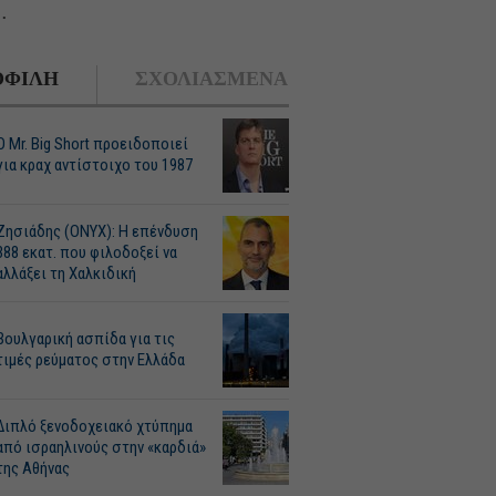
.
ΦΙΛΗ
ΣΧΟΛΙΑΣΜΕΝΑ
O Mr. Big Short προειδοποιεί
για κραχ αντίστοιχο του 1987
Ζησιάδης (ONYX): Η επένδυση
388 εκατ. που φιλοδοξεί να
αλλάξει τη Χαλκιδική
Βουλγαρική ασπίδα για τις
τιμές ρεύματος στην Ελλάδα
Διπλό ξενοδοχειακό χτύπημα
από ισραηλινούς στην «καρδιά»
της Αθήνας