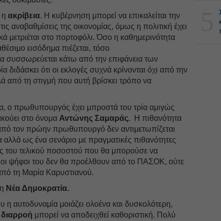
5
 η
ακρίβεια
. Η κυβέρνηση μπορεί να επικαλείται την
 τις αναβαθμίσεις της οικονομίας, όμως η πολιτική έχει
ικά μετριέται στο πορτοφόλι. Όσο η καθημερινότητα
αθέσιμο εισόδημα πιέζεται, τόσο
α συσσωρεύεται κάτω από την επιφάνεια των
 διδάσκει ότι οι εκλογές συχνά κρίνονται όχι από την
ά από τη στιγμή που αυτή βρίσκει τρόπο να
α, ο πρωθυπουργός έχει μπροστά του τρία αμιγώς
ακούει στο όνομα
Αντώνης Σαμαράς.
Η πιθανότητα
από τον πρώην πρωθυπουργό δεν αντιμετωπίζεται
 αλλά ως ένα σενάριο με πραγματικές πιθανότητες
ς του τελικού ποσοστού που θα μπορούσε να
ο: οι ψήφοι του δεν θα προέλθουν από το ΠΑΣΟΚ, ούτε
από τη Μαρία Καρυστιανού.
τη
Νέα Δημοκρατία.
υ η αυτοδυναμία μοιάζει ολοένα και δυσκολότερη,
διαρροή
μπορεί να αποδειχθεί καθοριστική. Πολύ