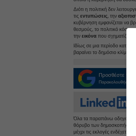
Διότι η πολιτική δεν λειτουρ
τις
εντυπώσεις
, την
αξιοπισ
κυβέρνηση εμφανίζεται να βρί
θεσμούς, το πολιτικό κόστος
την
εικόνα
που σχηματίζουν ο
Ιδίως σε μια περίοδο κατά τ
βαραίνει το δημόσιο κλίμα κα
Προσθέστε το
E
Παρακολουθήστε τις
Όλα τα παραπάνω οδηγούν σ
θόρυβο των δημοσκοπήσεων.
μέχρι τις εκλογές ενδέχεται ν