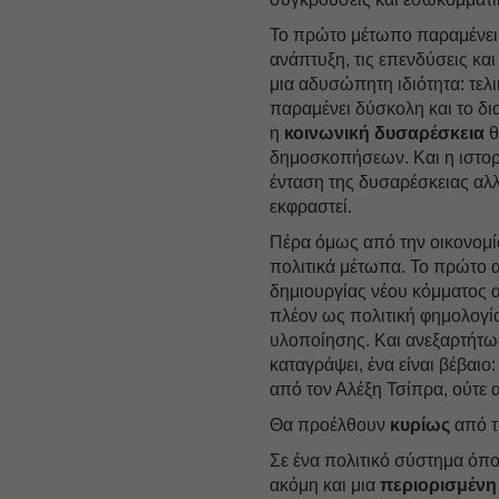
Το πρώτο μέτωπο παραμένει
ανάπτυξη, τις επενδύσεις και
μια αδυσώπητη ιδιότητα: τελ
παραμένει δύσκολη και το δι
η
κοινωνική
δυσαρέσκεια
θ
δημοσκοπήσεων. Και η ιστορία
ένταση της δυσαρέσκειας αλλ
εκφραστεί.
Πέρα όμως από την οικονομί
πολιτικά μέτωπα. Το πρώτο 
δημιουργίας νέου κόμματος 
πλέον ως πολιτική φημολογία
υλοποίησης. Και ανεξαρτήτω
καταγράψει, ένα είναι βέβαι
από τον Αλέξη Τσίπρα, ούτε 
Θα προέλθουν
κυρίως
από 
Σε ένα πολιτικό σύστημα όπο
ακόμη και μια
περιορισμένη