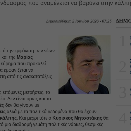
νδυασμός που αναμένεται να βαρύνει στην κάλπη
ΔΗΜΟ
Δημοσιεύθηκε:
2 Ιουνίου 2026 - 07:25
1
τά την εμφάνιση των νέων
α
και της
Μαρίας
2
 εύρημα που προκαλεί
α εμφανίζεται να
τη από τις ανακατατάξεις
3
ς επόμενες μετρήσεις, το
ο. Δεν είναι όμως και το
ές δεν θα γίνουν με
εις
αλλά με τα πολιτικά δεδομένα που θα έχουν
4
 κάλπης
. Και μέχρι τότε ο
Κυριάκος Μητσοτάκης
θα
πό μια διαδρομή γεμάτη πολιτικές νάρκες, θεσμικές
ές δοκιμασίες.