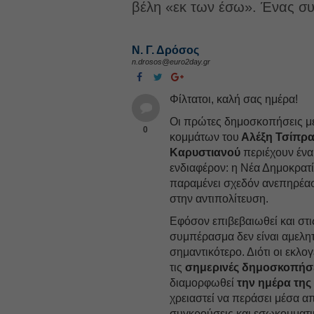
βέλη «εκ των έσω». Ένας συ
Ν. Γ. Δρόσος
n.drosos@euro2day.gr
Φίλτατοι, καλή σας ημέρα!
Οι πρώτες δημοσκοπήσεις με
0
κομμάτων του
Αλέξη Τσίπρ
Καρυστιανού
περιέχουν ένα
ενδιαφέρον: η Νέα Δημοκρατί
παραμένει σχεδόν ανεπηρέασ
στην αντιπολίτευση.
Εφόσον επιβεβαιωθεί και στι
συμπέρασμα δεν είναι αμελητέ
σημαντικότερο. Διότι οι εκλογ
τις
σημερινές δημοσκοπήσ
διαμορφωθεί
την ημέρα της
χρειαστεί να περάσει μέσα α
συγκρούσεις και εσωκομματικ