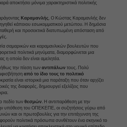
μαρά αποκτήσει μόνιμα χαρακτηριστικά πολιτικής
παράγοντας
Καραμανλής
. Ο Κώστας Καραμανλής δεν
α ηγηθεί κάποιου εσωκομματικού μετώπου. Η δημόσια
 σταθερή και προσεκτικά διατυπωμένη απόσταση από
γές.
σία σαμαρικών και καραμανλικών βουλευτών που
ορετικά πολιτικά μηνύματα, διαμορφώνεται μια
ς η οποία δεν είναι αμελητέα.
νήθως την πίεση των
αντιπάλων
τους. Πολύ
αμφισβήτηση
από το ίδιο τους το πολιτικό
κρατία είναι ιστορικά μια παράταξη που όταν αρχίζει
ικές της διαφορές, δημιουργεί εξελίξεις που
ρια.
το πεδίο των
θεσμών
. Η αντιπαράθεση με την
την υπόθεση του ΟΠΕΚΕΠΕ, οι συζητήσεις γύρω από
υνών και οι πρωτοβουλίες για την επιτάχυνση της
φορούν πολιτικά πρόσωπα συνθέτουν ένα σκηνικό το
ευτεί να κρατήσει αποκλειστικά στο νομικό επίπεδο.