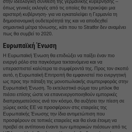
στην ιδεολογική σύνθεση της γερμανικής κυβέρνησης –
όπως γενικές εκλογές από τις οποίες θα προκύψει μια
αριστερή κυβέρνηση- για να εγκαταλείψει η Γερμανία τη
δημοσιονομική ουδετερότητά της και να αποδεχθεί
σημαντικά μέτρα τόνωσης, κάτι που το Stratfor δεν αναμένει
πως θα συμβεί το 2020.
Ευρωπαϊκή Ένωση
Η Ευρωπαϊκή Ένωση θα επιδιώξει να παίξει έναν πιο
ενεργό ρόλο στα παγκόσμια τεκταινόμενα και να
υπερασπιστεί καλύτερα τα συμφέροντά της. Προς τον σκοπό
αυτό, η Ευρωπαϊκή Επιτροπή θα εμφανιστεί πιο ενεργητική
ως προς την πάταξη της μονοπωλιακής συμπεριφοράς στην
Ευρωπαϊκή Ένωση. Το εκτελεστικό σώμα του μπλοκ θα
πιέσει επίσης ώστε να επανενεργοποιηθούν εμπορικές
διαπραγματεύσεις ανά τον κόσμο, θα αυξήσει την πίεση σε
χώρες εκτός ΕΕ να προσφέρουν στις εταιρείες της
Ευρωπαϊκής Ένωσης την ίδια αντιμετώπιση που
προσφέρουν σε τοπικές εταιρείες και θα είναι έτοιμη να
προβεί σε αντίποινα έναντι των εμπορικών πιέσεων από τις