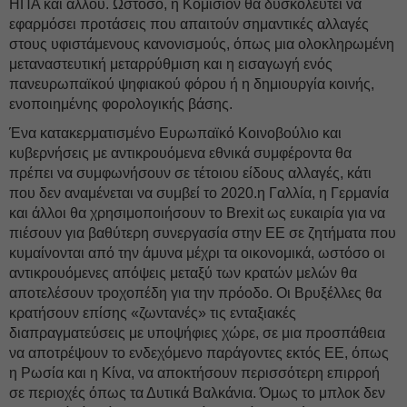
ΗΠΑ και αλλού. Ωστόσο, η Κομισιόν θα δυσκολευτεί να
εφαρμόσει προτάσεις που απαιτούν σημαντικές αλλαγές
στους υφιστάμενους κανονισμούς, όπως μια ολοκληρωμένη
μεταναστευτική μεταρρύθμιση και η εισαγωγή ενός
πανευρωπαϊκού ψηφιακού φόρου ή η δημιουργία κοινής,
ενοποιημένης φορολογικής βάσης.
Ένα κατακερματισμένο Ευρωπαϊκό Κοινοβούλιο και
κυβερνήσεις με αντικρουόμενα εθνικά συμφέροντα θα
πρέπει να συμφωνήσουν σε τέτοιου είδους αλλαγές, κάτι
που δεν αναμένεται να συμβεί το 2020.η Γαλλία, η Γερμανία
και άλλοι θα χρησιμοποιήσουν το Brexit ως ευκαιρία για να
πιέσουν για βαθύτερη συνεργασία στην ΕΕ σε ζητήματα που
κυμαίνονται από την άμυνα μέχρι τα οικονομικά, ωστόσο οι
αντικρουόμενες απόψεις μεταξύ των κρατών μελών θα
αποτελέσουν τροχοπέδη για την πρόοδο. Οι Βρυξέλλες θα
κρατήσουν επίσης «ζωντανές» τις ενταξιακές
διαπραγματεύσεις με υποψήφιες χώρε, σε μια προσπάθεια
να αποτρέψουν το ενδεχόμενο παράγοντες εκτός ΕΕ, όπως
η Ρωσία και η Κίνα, να αποκτήσουν περισσότερη επιρροή
σε περιοχές όπως τα Δυτικά Βαλκάνια. Όμως το μπλοκ δεν