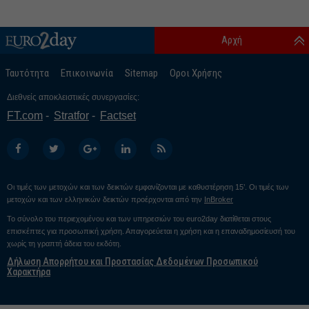
Αρχή
Ταυτότητα
Επικοινωνία
Sitemap
Οροι Χρήσης
Διεθνείς αποκλειστικές συνεργασίες:
FT.com
Stratfor
Factset
Οι τιμές των μετοχών και των δεικτών εμφανίζονται με καθυστέρηση 15’. Οι τιμές των
μετοχών και των ελληνικών δεικτών προέρχονται από την
InBroker
Το σύνολο του περιεχομένου και των υπηρεσιών του euro2day διατίθεται στους
επισκέπτες για προσωπική χρήση. Απαγορεύεται η χρήση και η επαναδημοσίευσή του
χωρίς τη γραπτή άδεια του εκδότη.
Δήλωση Απορρήτου και Προστασίας Δεδομένων Προσωπικού
Χαρακτήρα