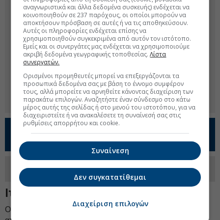
αναγνωριστικά και άλλα δεδομένα συσκευής) ενδέχεται να
κοινοποιηθούν σε 237 παρόχους, οι οποίοι μπορούν να
αποκτήσουν πρόσβαση σε αυτές ή να τις αποθηκεύσουν.
Αυτές οι πληροφορίες ενδέχεται επίσης να
χρησιμοποιηθούν συγκεκριμένα από αυτόν τον ιστότοπο.
Εμείς και οι συνεργάτες μας ενδέχεται να χρησιμοποιούμε
ακριβή δεδομένα γεωγραφικής τοποθεσίας.
Λίστα
συνεργατών.
Ορισμένοι προμηθευτές μπορεί να επεξεργάζονται τα
προσωπικά δεδομένα σας με βάση το έννομο συμφέρον
τους, αλλά μπορείτε να αρνηθείτε κάνοντας διαχείριση των
παρακάτω επιλογών. Αναζητήστε έναν σύνδεσμο στο κάτω
μέρος αυτής της σελίδας ή στο μενού του ιστοτόπου, για να
διαχειριστείτε ή να ανακαλέσετε τη συναίνεσή σας στις
ρυθμίσεις απορρήτου και cookie.
Προσθέστε το
Euro2day.gr
στο
Google
Discover!
Συναίνεση
Ακολουθήστε τη σελίδα του
Euro2day.gr
στο
Linkedin
Δεν συγκατατίθεμαι
Ιταλία
Διαχείριση επιλογών
Ο κυβερνητικός συνασπισμός της Ιταλίας, που απαρτίζεται