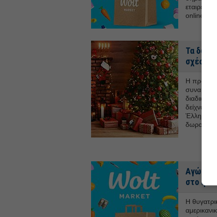
εταιρείας 
online gro
Τα δώρα
σχέσεων
Η προσφορ
συναισθημα
διαδικασί
δείχνει τι
Έλληνες κ
δωροκάρτ
Αγώνας 
στο q-c
Η θυγατρι
αμερικανι