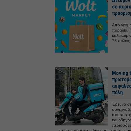
Διευρύνε
σε περι
προορισ
Από γεύμα
παραλία, 
καλοκαιρι
75 πόλεις 
Moving t
πρωτοβου
ασφαλέσ
πόλη
Έρευνα σε
συνεργαζό
οικοσυστή
και οδηγό
περισσότε
συνεργαζόμενους διανομείς και το ευρύ