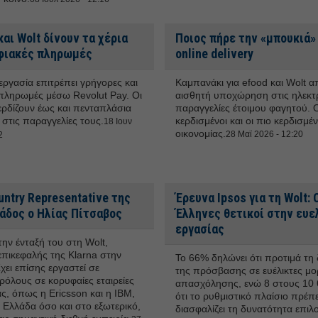
και Wolt δίνουν τα χέρια
Ποιος πήρε την «μπουκιά»
φιακές πληρωμές
online delivery
εργασία επιτρέπει γρήγορες και
Καμπανάκι για efood και Wolt α
πληρωμές μέσω Revolut Pay. Οι
αισθητή υποχώρηση στις ηλεκτ
ερδίζουν έως και πενταπλάσια
παραγγελίες έτοιμου φαγητού. Ο
 στις παραγγελίες τους.
κερδισμένοι και οι πιο κερδισμέν
18 Ιουν
οικονομίας.
28 Μαϊ 2026 - 12:20
2
ntry Representative της
Έρευνα Ιpsos για τη Wolt: 
άδος ο Ηλίας Πίτσαβος
Έλληνες θετικοί στην ευε
εργασίας
την ένταξή του στη Wolt,
 επικεφαλής της Klarna στην
Το 66% δηλώνει ότι προτιμά τη
χει επίσης εργαστεί σε
της πρόσβασης σε ευέλικτες μο
ρόλους σε κορυφαίες εταιρείες
απασχόλησης, ενώ 8 στους 10
ς, όπως η Ericsson και η IBM,
ότι το ρυθμιστικό πλαίσιο πρέπε
 Ελλάδα όσο και στο εξωτερικό,
διασφαλίζει τη δυνατότητα επιλ