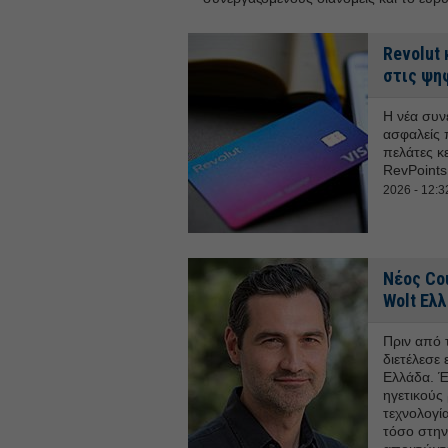
Revolut 
στις ψη
Η νέα συν
ασφαλείς 
πελάτες κ
RevPoints
2026 - 12:3
Νέος Cou
Wolt Ελλ
Πριν από 
διετέλεσε
Ελλάδα. Έ
ηγετικούς 
τεχνολογία
τόσο στην