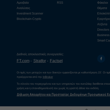
Αμοιβαία
RSS
Φάκελοι
Αναλύσεις
Θέματα
Investment Scanner
Επισκόπ
Blockchain-Crypto
Εγερτήρι
Ατζέντα
Directors
Business 
Smart Cap
Διεθνείς αποκλειστικές συνεργασίες:
FT.com
Stratfor
Factset
Οι τιμές των μετοχών και των δεικτών εμφανίζονται με καθυστέρηση 15’. Οι τ
προέρχονται από την
InBroker
Το σύνολο του περιεχομένου και των υπηρεσιών του euro2day διατίθεται στο
χρήση και η επαναδημοσίευσή του χωρίς τη γραπτή άδεια του εκδότη.
Δήλωση Απορρήτου και Προστασίας Δεδομένων Προσωπικού Χ