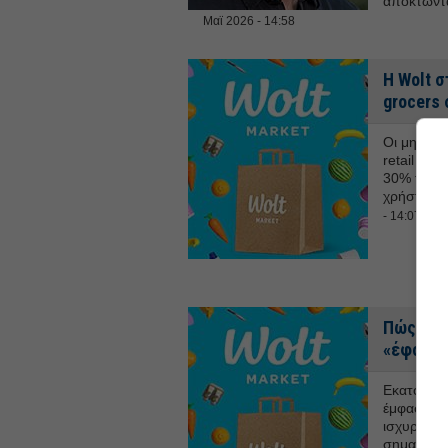
αποκτώντα
Μαϊ 2026 - 14:58
Η Wolt σ
grocers
Οι μηνιαί
retail αγ
30% το 20
χρήστη εν
- 14:07
Πώς απα
«έφοδο» 
Εκατοντάδ
έμφαση σε
ισχυρότερ
σηματοδοτ