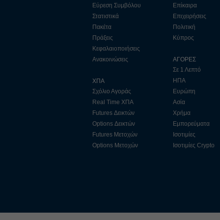
Εύρεση Συμβόλου
Επίκαιρα
Στατιστικά
Επιχειρήσεις
Πακέτα
Πολιτική
Πράξεις
Κύπρος
Κεφαλαιοποιήσεις
Ανακοινώσεις
ΑΓΟΡΕΣ
Σε 1 Λεπτό
ΗΠΑ
ΧΠΑ
Σχόλιο Αγοράς
Ευρώπη
Real Time ΧΠΑ
Ασία
Futures Δεικτών
Χρήμα
Options Δεικτών
Εμπορεύματα
Futures Μετοχών
Ισοτιμίες
Options Μετοχών
Ισοτιμίες Crypto