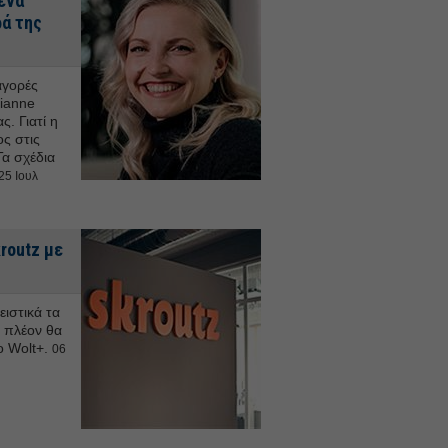
ενα
ρά της
αγορές
rianne
ς. Γιατί η
ς στις
Τα σχέδια
25 Ιουλ
routz με
ιστικά τα
α πλέον θα
ο Wolt+.
06