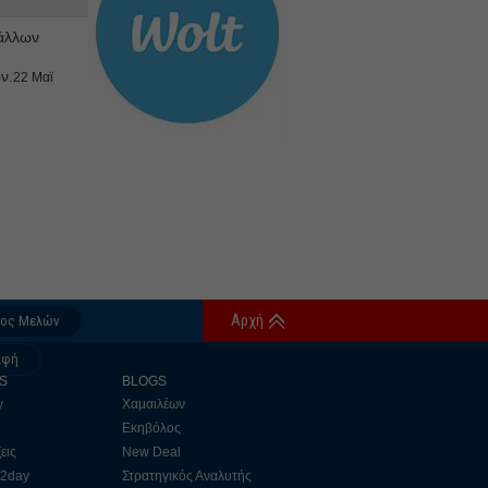
άλλων
ν.
22 Μαϊ
Αρχή
δος Μελών
αφή
S
BLOGS
y
Χαμαιλέων
Εκηβόλος
εις
New Deal
 2day
Στρατηγικός Αναλυτής