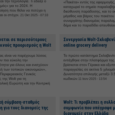
αι την τεχνολογία. Τι έδειξε ο
«Πακέτα» εντός της εφαρμογής,
μός» για το 2024. Η
καταχωρεί το σημείο παραλαβής
ίηση που θέλει να πετύχει η
διεύθυνση παράδοσης, και το ε
αι οι στόχοι.
21 Οκτ 2025 - 07:33
μέγεθος και βάρος του πακέτου 
συνεργάτης-διανομέας παραλαμ
δέμα και το παραδίδει απευθεί
νεται σε περισσότερους
Συνεργασία Wolt-Σκλαβενί
ρινούς προορισμούς η Wolt
online grocery delivery
ας είναι να παρέχουμε λύσεις
Το πρώτο κατάστημα Σκλαβενίτ
ν πιο εύκολη την
εντάχθηκε στην πλατφόρμα της
ότητα για όλους και ενισχύουν
βρίσκεται στον Γέρακα και εξυπη
κή των τοπικών οικονομιών»,
παραγγελίες σε ακτίνα 5 χιλιομέ
Περιφερειακός Γενικός
Δυνατότητα επιλογής μεταξύ 3.
 της Wolt για τη
κωδικών.
11 Ιουν 2025 - 13:54
ολική Ευρώπη και την Κεντρική
κή σύμβαση-σταθμός
Wolt: Τι προβλέπει η συλλ
 για τους διανομείς της
συμφωνία που υπέγραψε μ
διανομείς στην Ελλάδα