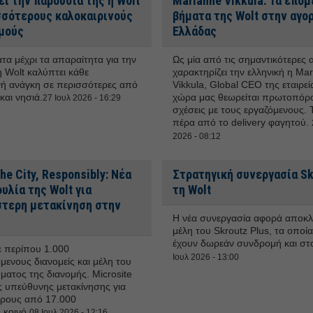
ι την παρουσία της η Wolt
Marianne Vikkula: Τα επόμ
σσότερους καλοκαιρινούς
βήματα της Wolt στην αγο
μούς
Ελλάδας
τα μέχρι τα απαραίτητα για την
Ως μία από τις σημαντικότερες 
η Wolt καλύπτει κάθε
χαρακτηρίζει την ελληνική η Ma
νή ανάγκη σε περισσότερες από
Vikkula, Global CEO της εταιρεία
και νησιά.
χώρα μας θεωρείται πρωτοπόρο
27 Ιουλ 2026 - 16:29
σχέσεις με τους εργαζόμενους. 
πέρα από το delivery φαγητού.
2026 - 08:12
he City, Responsibly: Νέα
Στρατηγική συνεργασία Sk
λία της Wolt για
τη Wolt
τερη μετακίνηση στην
Η νέα συνεργασία αφορά αποκλε
μέλη του Skroutz Plus, τα οποί
έχουν δωρεάν συνδρομή και στ
 περίπου 1.000
Ιουλ 2026 - 13:00
μενους διανομείς και μέλη του
ματος της διανομής. Microsite
ς υπεύθυνης μετακίνησης για
ρους από 17.000
 κοινό.
08 Ιουλ 2026 - 12:16