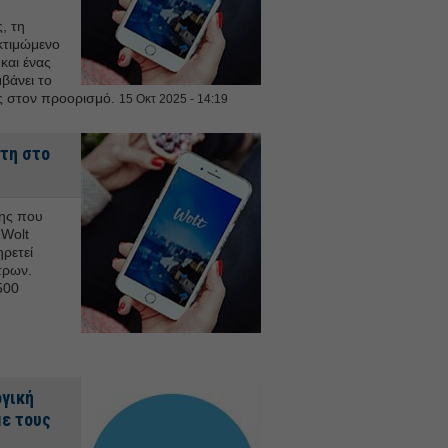
, τη
κτιμώμενο
και ένας
βάνει το
ας στον προορισμό.
15 Οκτ 2025 - 14:19
τη στο
ης που
 Wolt
ρετεί
τρων.
500
ογική
ε τους