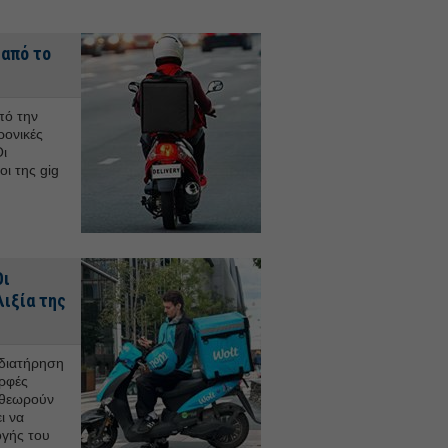
 από το
πό την
ρονικές
ι
οι της gig
Οι
λιξία της
 διατήρηση
ρφές
 θεωρούν
ι να
ογής του