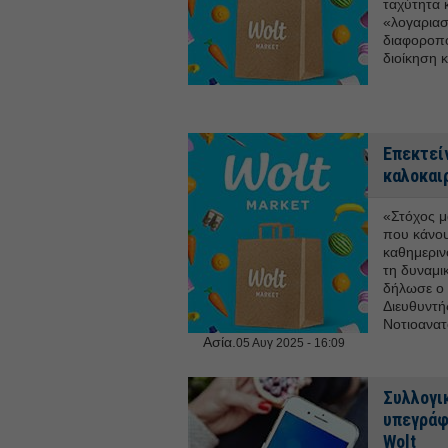
ταχύτητα κ
«λογαριασ
διαφοροπο
διοίκηση κ
Επεκτεί
καλοκαι
«Στόχος μ
που κάνου
καθημεριν
τη δυναμι
δήλωσε ο 
Διευθυντής
Νοτιοανατ
Ασία.
05 Αυγ 2025 - 16:09
Συλλογι
υπεγράφη
Wolt