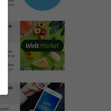
προσφορές
ρίσκονται
ήνεται
ερ
άδα
νας, και
κταθεί σε
τη
 Ηράκλειο
ήματα.
21
ολή και
της
ηγορία