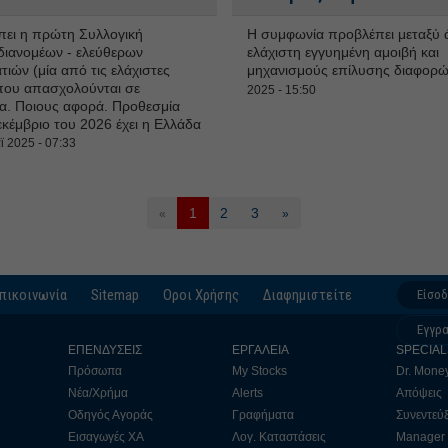
πει η πρώτη Συλλογική
Η συμφωνία προβλέπει μεταξύ 
ιανομέων - ελεύθερων
ελάχιστη εγγυημένη αμοιβή και
ιών (μία από τις ελάχιστες
μηχανισμούς επίλυσης διαφορώ
που απασχολούνται σε
2025 - 15:50
. Ποιους αφορά. Προθεσμία
εκέμβριο του 2026 έχει η Ελλάδα
ϊ 2025 - 07:33
1
2
3
«
»
πικοινωνία
Sitemap
Οροι Χρήσης
Διαφημιστείτε
Είσο
Εγγρ
ΕΠΕΝΔΥΣΕΙΣ
ΕΡΓΑΛΕΙΑ
SPECIAL
Πρόσωπα
My Stocks
Dr. Mone
Νέα/Χρήμα
Alerts
Απόψεις
Οδηγός Αγοράς
Γραφήματα
Συνεντεύξ
Εισαγωγές ΧΑ
Λογ. Καταστάσεις
Manager