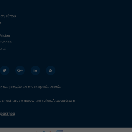
ηση Τύπου
ο
 Vision
Stories
ital
ιμές των μετοχών και των ελληνικών δεικτών
υς επισκέπτες για προσωπική χρήση. Απαγορεύεται η
αρακτήρα