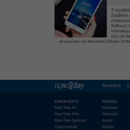
Τι προβλέ
Σύμβαση δ
επαγγελματ
διεθνώς) 
πλατφόρμα
έως τον Δ
να κυρώσει την Κοινοτική Οδηγία.
23 Μα
Ταυτότητα
Ε
ΣΟΦΟΚΛΕΟΥΣ
ΕΙΔΗΣΕΙΣ
Real Time ΧΑ
Newswire
Real Time ΧΠΑ
Οικονομία
Real Time Ομόλογα
Αγορά
Σχόλιο Αγοράς
Κόσμος