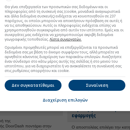
εξαργυρώνουν αποκλειστικές 
να ενισχύσει τη θέση της στο
σε φυσικά καταστήματα, όταν β
Θα γίνει επεξεργασία των προσωπικών σας δεδομένων και οι
cery.
16 Μαρ 2026 - 07:30
εκτός σπιτιού.
19 Φεβ 2026 - 14:55
πληροφορίες από τη συσκευή σας (cookie, μοναδικά αναγνωριστικά
και άλλα δεδομένα συσκευής) ενδέχεται να κοινοποιηθούν σε 237
παρόχους, οι οποίοι μπορούν να αποκτήσουν πρόσβαση σε αυτές ή
να τις αποθηκεύσουν. Αυτές οι πληροφορίες ενδέχεται επίσης να
 πηγή χαράς και σύσφιγξης
Το Wolt Market επανασυστ
χρησιμοποιηθούν συγκεκριμένα από αυτόν τον ιστότοπο. Εμείς και οι
συνεργάτες μας ενδέχεται να χρησιμοποιούμε ακριβή δεδομένα
, αλλά και άγχους
ως πλήρες ψηφιακό σούπ
γεωγραφικής τοποθεσίας.
Λίστα συνεργατών.
μάρκετ
Ορισμένοι προμηθευτές μπορεί να επεξεργάζονται τα προσωπικά
ά ενός δώρου έχει
δεδομένα σας με βάση το έννομο συμφέρον τους, αλλά μπορείτε να
τική αξία, ωστόσο είναι και μια
Το πρώτο κατάστημα στην Ελλ
αρνηθείτε κάνοντας διαχείριση των παρακάτω επιλογών. Αναζητήστε
α αγχωτική. Έρευνα της Wolt
λειτούργησε στο κέντρο της Αθή
έναν σύνδεσμο στο κάτω μέρος αυτής της σελίδας ή στο μενού του
 είδους δώρα προτιμούν οι
σήμερα η παρουσία του έχει επε
ιστοτόπου, για να διαχειριστείτε ή να ανακαλέσετε τη συναίνεσή σας
αι πώς αντιμετωπίζουν τις
στις ρυθμίσεις απορρήτου και cookie.
πολλές περιοχές της Αττικής, σ
ες.
18 Δεκ 2025 - 14:53
Θεσσαλονίκη, την Πάτρα και το
Κρήτης, με συνολικά 12 καταστ
Δεν συγκατατίθεμαι
Συναίνεση
Οκτ 2025 - 14:23
Διαχείριση επιλογών
δρόμου από τη Wolt Market
Νέα υπηρεσία Wolt: Αποστ
ommerce
παραλαβή πακέτων μέσω 
εφαρμογής
κή της
κής DoorDash ποντάρει στην
O αποστολέας επιλέγει την κατ