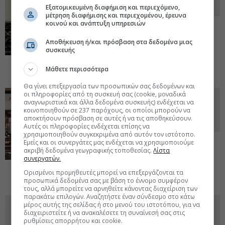
Ελλάδα λόγω τουρισμού
Εξατομικευμένη διαφήμιση και περιεχόμενο,
μέτρηση διαφήμισης και περιεχομένου, έρευνα
κοινού και ανάπτυξη υπηρεσιών
Με φόντο την άνοδο της τουριστικές
κίνησης και την ανάπτυξη των
Αποθήκευση ή/και πρόσβαση στα δεδομένα μιας
αερομεταφορών η Newrest Hellas
συσκευής
κατέγραψε εντυπωσιακή αύξηση στον
τζίρο της. Ποιους μεγάλους πελάτες εκτός
Μάθετε περισσότερα
αεροδρομίων σερβίρει.
30 Ιουν 2025 - 08:03
Θα γίνει επεξεργασία των προσωπικών σας δεδομένων και
οι πληροφορίες από τη συσκευή σας (cookie, μοναδικά
Τα γεύματα σε μαθητές, φοιτητές
αναγνωριστικά και άλλα δεδομένα συσκευής) ενδέχεται να
και πρόσφυγες εκτόξευσαν την
κοινοποιηθούν σε 237 παρόχους, οι οποίοι μπορούν να
αποκτήσουν πρόσβαση σε αυτές ή να τις αποθηκεύσουν.
Αμάλθεια
Αυτές οι πληροφορίες ενδέχεται επίσης να
χρησιμοποιηθούν συγκεκριμένα από αυτόν τον ιστότοπο.
Πώς επέδρασαν οι αυξήσεις τιμών και πώς
Εμείς και οι συνεργάτες μας ενδέχεται να χρησιμοποιούμε
κινήθηκαν οι πωλήσεις το πρώτο
ακριβή δεδομένα γεωγραφικής τοποθεσίας.
Λίστα
συνεργατών.
τετράμηνο του έτους. Ποια η πρόβλεψη
για το σύνολο της χρονιάς.
14 Αυγ 2024 -
Ορισμένοι προμηθευτές μπορεί να επεξεργάζονται τα
07:46
προσωπικά δεδομένα σας με βάση το έννομο συμφέρον
τους, αλλά μπορείτε να αρνηθείτε κάνοντας διαχείριση των
παρακάτω επιλογών. Αναζητήστε έναν σύνδεσμο στο κάτω
Γ. Γραφανάκης (Fitness Meals): «Το
μέρος αυτής της σελίδας ή στο μενού του ιστοτόπου, για να
διαχειριστείτε ή να ανακαλέσετε τη συναίνεσή σας στις
γρήγορο φαγητό μπορεί να είναι
ρυθμίσεις απορρήτου και cookie.