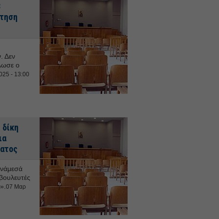
3
άτηση
. Δεν
λωσε ο
025 - 13:00
 δίκη
ια
ματος
Ανάμεσά
βουλευτές
».
07 Μαρ