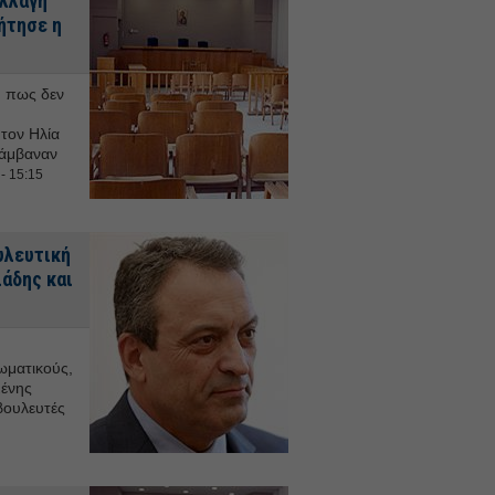
αλλαγή
ήτησε η
, πως δεν
τον Ηλία
λάμβαναν
- 15:15
υλευτική
ιάδης και
ωματικούς,
μένης
βουλευτές