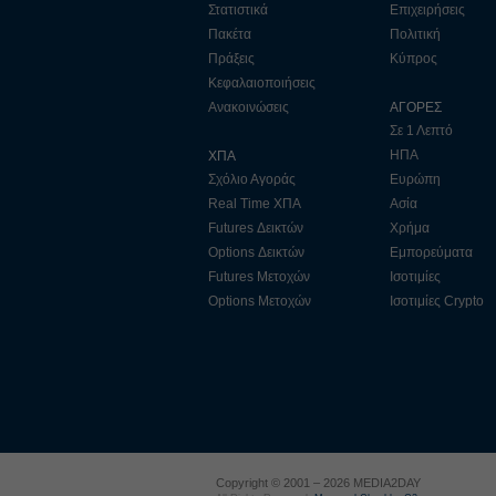
Στατιστικά
Επιχειρήσεις
Πακέτα
Πολιτική
Πράξεις
Κύπρος
Κεφαλαιοποιήσεις
Ανακοινώσεις
ΑΓΟΡΕΣ
Σε 1 Λεπτό
ΗΠΑ
ΧΠΑ
Σχόλιο Αγοράς
Ευρώπη
Real Time ΧΠΑ
Ασία
Futures Δεικτών
Χρήμα
Options Δεικτών
Εμπορεύματα
Futures Μετοχών
Ισοτιμίες
Options Μετοχών
Ισοτιμίες Crypto
Copyright © 2001 – 2026 MEDIA2DAY