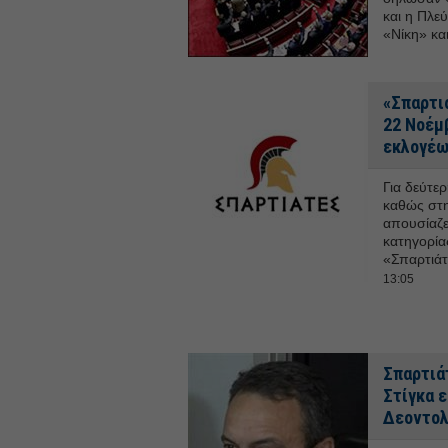
και η Πλε
«Νίκη» κα
«Σπαρτιά
22 Νοέμβ
εκλογέ
Για δεύτε
καθώς στη
απουσίαζε
κατηγορία
«Σπαρτιάτε
13:05
Σπαρτιάτ
Στίγκα ε
Δεοντολ