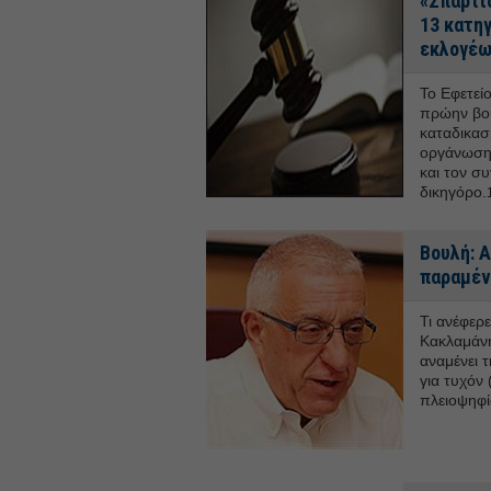
«Σπαρτι
13 κατη
εκλογέ
Το Εφετεί
πρώην βου
καταδικασ
οργάνωση 
και τον σ
δικηγόρο.
Βουλή: 
παραμέν
Τι ανέφερ
Κακλαμάνη
αναμένει 
για τυχόν
πλειοψηφί