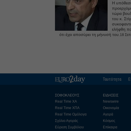
Η υπόθεσ
προερχόμε
τώρα βουλ
του κ. Στί
συκοφαντ
ελήφθη π
ότι έχει αποσύρει τη μήνυσή του.
18 Σεπ
Ταυτότητα
Ε
ΣΟΦΟΚΛΕΟΥΣ
ΕΙΔΗΣΕΙΣ
Real Time ΧΑ
Newswire
Real Time ΧΠΑ
Οικονομία
Real Time Ομόλογα
Αγορά
Σχόλιο Αγοράς
Κόσμος
Εύρεση Συμβόλου
Επίκαιρα