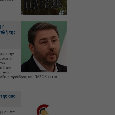
η η
τολή της
μερα την
ταλεί η
του
ατά την
 είναι
ονίζει ο πρόεδρος του ΠΑΣΟΚ.
17 Οκτ
ώτης από
όμμα μετά