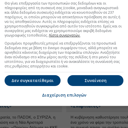
εκπρόσωποι των «Σπαρτιατών» 
Θα γίνει επεξεργασία των προσωπικών σας δεδομένων και οι
«Νίκης».
10 Ιαν 2025 - 10:31
πληροφορίες από τη συσκευή σας (cookie, μοναδικά αναγνωριστικά
και άλλα δεδομένα συσκευής) ενδέχεται να κοινοποιηθούν σε 237
παρόχους, οι οποίοι μπορούν να αποκτήσουν πρόσβαση σε αυτές ή
Την Παρασκευή η
Βουλή: Πέμπτη γνωμοδοτε
να τις αποθηκεύσουν. Αυτές οι πληροφορίες ενδέχεται επίσης να
χρησιμοποιηθούν συγκεκριμένα από αυτόν τον ιστότοπο. Εμείς και οι
τηση για αναστολή
επιτροπή Δεοντολογίας γι
συνεργάτες μας ενδέχεται να χρησιμοποιούμε ακριβή δεδομένα
δότησης των Σπαρτιατών
αναστολή χρηματοδότηση
γεωγραφικής τοποθεσίας.
Λίστα συνεργατών.
«Σπαρτιατών»
Ορισμένοι προμηθευτές μπορεί να επεξεργάζονται τα προσωπικά
 οφείλεται στο τετραήμερο
δεδομένα σας με βάση το έννομο συμφέρον τους, αλλά μπορείτε να
νθος που κηρύχθηκε λόγω του
Εάν η επιτροπή ταχθεί υπέρ τη
αρνηθείτε κάνοντας διαχείριση των παρακάτω επιλογών. Αναζητήστε
του πρώην πρωθυπουργού Κ.
αναστολής της χρηματοδότησης
έναν σύνδεσμο στο κάτω μέρος αυτής της σελίδας ή στο μενού του
Ιαν 2025 - 22:32
ιστοτόπου, για να διαχειριστείτε ή να ανακαλέσετε τη συναίνεσή σας
κόμματος το θέμα θα παραπεμφ
στις ρυθμίσεις απορρήτου και cookie.
ολομέλεια της Βουλής, η οποία 
να λάβει την τελική απόφαση, π
στις 13 Ιανουαρίου.
03 Ιαν 2025 - 
Δεν συγκατατίθεμαι
Συναίνεση
Κατά πλειοψηφία η
ΠΑΣΟΚ: Κάλλιο αργά παρά 
Διαχείριση επιλογών
ή χρηματοδότησης στους
αναστολή χρηματοδότηση
άτες»
«Σπαρτιάτες»
ρατία, το ΠΑΣΟΚ, ο ΣΥΡΙΖΑ, η
Η κυβέρνηση καθυστέρησε τουλ
Λύση και η Νέα Αριστερά
ένα χρόνο να φέρει την τροπολ
«ναι». «Παρών» δήλωσε το ΚΚΕ
τη συνεχή πίεση, το σχόλιο τω