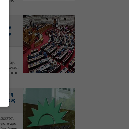
και της
ί η
α την
ς των
ς
 του
θεί στην
αναμένεται
ιθανότατα
16:32
ποτέ η
ς στους
άχιστον
ογία παρά
ν Δουδωνή-