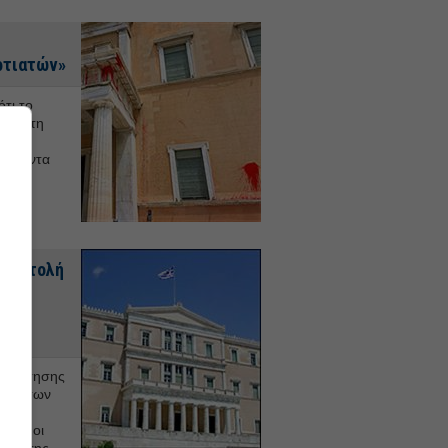
ρτιατών»
ότι το
ιστά τη
ει ως
κασθέντα
ία
Αναστολή
την
τοδότησης
ομμάτων
ι
λαδή οι