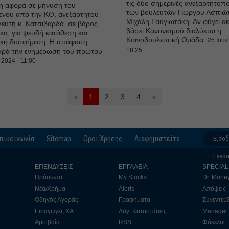
τις δύο σημερινές ανεξαρτητοπο
η αφορά σε μήνυση του
των βουλευτών Γιώργου Ασπιώτ
νου από την ΚΟ, ανεξάρτητου
Μιχάλη Γαυγιωτάκη. Αν φύγει α
ευτή κ. Κατσιβαρδά, σε βάρος
βάσει Κανονισμού διαλύεται η
γκα, για ψευδή κατάθεση και
Κοινοβουλευτική Ομάδα.
25 Ιουν
ική δυσφήμιση. Η απόφαση
18:25
αρά την ενημέρωση του πρώτου
 2024 - 11:00
1
2
3
4
«
»
πικοινωνία
Sitemap
Οροι Χρήσης
Διαφημιστείτε
Είσο
Εγγρ
ΕΠΕΝΔΥΣΕΙΣ
ΕΡΓΑΛΕΙΑ
SPECIAL
Πρόσωπα
My Stocks
Dr. Mone
Νέα/Χρήμα
Alerts
Απόψεις
Οδηγός Αγοράς
Γραφήματα
Συνεντεύξ
Εισαγωγές ΧΑ
Λογ. Καταστάσεις
Manager
Αμοιβαία
RSS
Φάκελοι