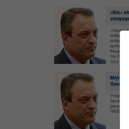
«Ναι» α
υποψηφι
«Προσωπικ
άνθρωπος
άνθρωπος 
εμπειρία, 
θεωρώ ότι
την Προεδ
2025 - 14:2
Μήνυση 
Παναγιώ
Υπερψηφί
Δεοντολογ
μήνυση εν
ΠΑΣΟΚ Π.