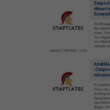
Σπαρτιά
αθωωτικ
Εισαγγε
Το Μονομε
δεν αξιολ
υλικό. Υπ
του κόμμα
τον Ηλία Κ
εκλογές τ
έφεση.
27 Μαϊ 2025 - 13:04
Αναβάλλ
«Σπαρτι
εκλογικ
Η υπόθεση
λόγω της 
συλλόγων 
δικηγόρου
έχει διακ
φορές.
04 