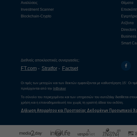
Αναλύσεις
Θέματα
Investment Scanner
Επισκόπ
Blockchain-Crypto
Εγερτήρι
Ατζέντα
Directors
Business 
Smart Cap
Διεθνείς αποκλειστικές συνεργασίες:
FT.com
Stratfor
Factset
Οι τιμές των μετοχών και των δεικτών εμφανίζονται με καθυστέρηση 15’. Οι τ
προέρχονται από την
InBroker
Το σύνολο του περιεχομένου και των υπηρεσιών του euro2day διατίθεται στο
χρήση και η επαναδημοσίευσή του χωρίς τη γραπτή άδεια του εκδότη.
Δήλωση Απορρήτου και Προστασίας Δεδομένων Προσωπικού Χ