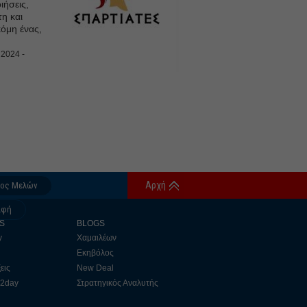
ιήσεις,
η και
κόμη ένας,
 2024 -
Αρχή
δος Μελών
αφή
S
BLOGS
y
Χαμαιλέων
Εκηβόλος
εις
New Deal
 2day
Στρατηγικός Αναλυτής