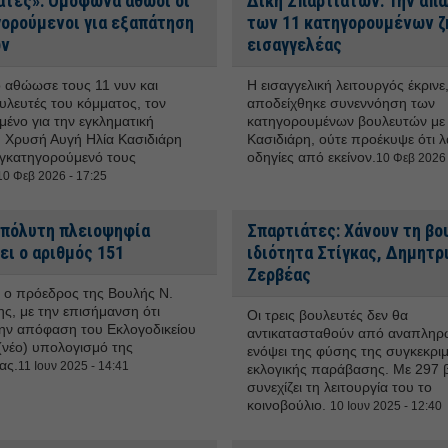
άτες»: Ομόφωνα αθώοι οι
Δίκη Σπαρτιατών: Την απ
γορούμενοι για εξαπάτηση
των 11 κατηγορουμένων ζ
ων
εισαγγελέας
ο αθώωσε τους 11 νυν και
Η εισαγγελική λειτουργός έκρινε
λευτές του κόμματος, τον
αποδείχθηκε συνεννόηση των
μένο για την εγκληματική
κατηγορουμένων βουλευτών με 
Χρυσή Αυγή Ηλία Κασιδιάρη
Κασιδιάρη, ούτε προέκυψε ότι 
υγκατηγορούμενό τους
οδηγίες από εκείνον.
10 Φεβ 2026 
10 Φεβ 2026 - 17:25
Απόλυτη πλειοψηφία
Σπαρτιάτες: Χάνουν τη βο
ει ο αριθμός 151
ιδιότητα Στίγκας, Δημητρ
Ζερβέας
ε ο πρόεδρος της Βουλής Ν.
ς, με την επισήμανση ότι
Οι τρεις βουλευτές δεν θα
την απόφαση του Εκλογοδικείου
αντικατασταθούν από αναπληρ
 (νέο) υπολογισμό της
ενόψει της φύσης της συγκεκρι
ας.
11 Ιουν 2025 - 14:41
εκλογικής παράβασης. Με 297 
συνεχίζει τη λειτουργία του το
κοινοβούλιο.
10 Ιουν 2025 - 12:40