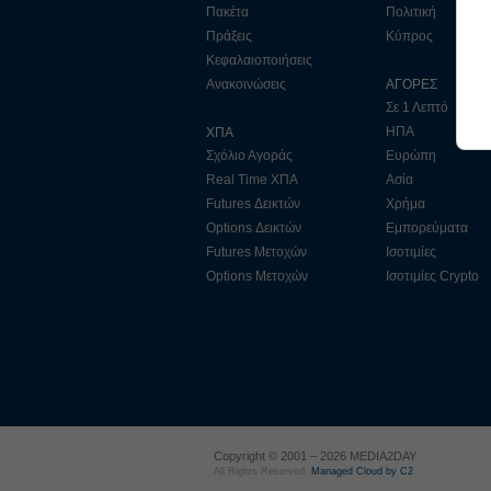
Πακέτα
Πολιτική
Πράξεις
Κύπρος
Κεφαλαιοποιήσεις
Ανακοινώσεις
ΑΓΟΡΕΣ
Σε 1 Λεπτό
ΗΠΑ
ΧΠΑ
Σχόλιο Αγοράς
Ευρώπη
Real Time ΧΠΑ
Ασία
Futures Δεικτών
Χρήμα
Options Δεικτών
Εμπορεύματα
Futures Μετοχών
Ισοτιμίες
Options Μετοχών
Ισοτιμίες Crypto
Copyright © 2001 – 2026 MEDIA2DAY
All Rights Reserved.
Managed Cloud by C2