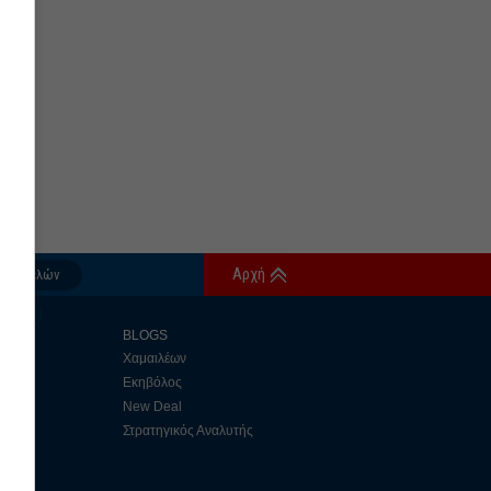
Αρχή
δος Μελών
αφή
S
BLOGS
y
Χαμαιλέων
Εκηβόλος
εις
New Deal
 2day
Στρατηγικός Αναλυτής