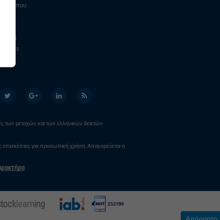
ηση Τύπου
ο
 Vision
Stories
ital
ιμές των μετοχών και των ελληνικών δεικτών
υς επισκέπτες για προσωπική χρήση. Απαγορεύεται η
αρακτήρα
Απόρρητο