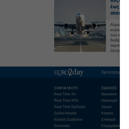
Αυξήσει
έως 560
αποστά
Αλμα-σοκ σ
κυρίως σε
των καυσί
διαδρομών
αεροπορικ
ζήτηση για
Ταυτότητα
Ε
ΣΟΦΟΚΛΕΟΥΣ
ΕΙΔΗΣΕΙΣ
Real Time ΧΑ
Newswire
Real Time ΧΠΑ
Οικονομία
Real Time Ομόλογα
Αγορά
Σχόλιο Αγοράς
Κόσμος
Εύρεση Συμβόλου
Επίκαιρα
Στατιστικά
Επιχειρήσεις