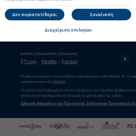
Investment Scanner
Επισκόπ
Blockchain-Crypto
Εγερτήρι
Δεν συγκατατίθεμαι
Συναίνεση
Ατζέντα
Directors
Διαχείριση επιλογών
Business 
Smart Cap
Διεθνείς αποκλειστικές συνεργασίες:
FT.com
Stratfor
Factset
Οι τιμές των μετοχών και των δεικτών εμφανίζονται με καθυστέρηση 15’. Οι τ
προέρχονται από την
InBroker
Το σύνολο του περιεχομένου και των υπηρεσιών του euro2day διατίθεται στο
χρήση και η επαναδημοσίευσή του χωρίς τη γραπτή άδεια του εκδότη.
Δήλωση Απορρήτου και Προστασίας Δεδομένων Προσωπικού Χ