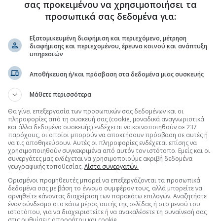
ς-φωτιά στα εισιτήρια
σας προκειμένου να χρησιμοποιήσει τα
% σε πτήσεις μεγάλων
προσωπικά σας δεδομένα για:
σεων
Εξατομικευμένη διαφήμιση και περιεχόμενο, μέτρηση
τις τιμές μέσα σε ένα μήνα,
διαφήμισης και περιεχομένου, έρευνα κοινού και ανάπτυξη
 Ευρώπη και Ασία. Το κόστος
υπηρεσιών
μων και οι παρακάμψεις
 δοκιμάζουν τις αντοχές των
Αποθήκευση ή/και πρόσβαση στα δεδομένα μιας συσκευής
ών εταιρειών και πιέζουν τη
 ταξίδια.
07 Απρ 2026 - 20:40
Μάθετε περισσότερα
Θα γίνει επεξεργασία των προσωπικών σας δεδομένων και οι
πληροφορίες από τη συσκευή σας (cookie, μοναδικά αναγνωριστικά
πικοινωνία
Sitemap
Οροι Χρήσης
Διαφημιστείτε
Είσο
και άλλα δεδομένα συσκευής) ενδέχεται να κοινοποιηθούν σε 237
παρόχους, οι οποίοι μπορούν να αποκτήσουν πρόσβαση σε αυτές ή
Εγγρ
να τις αποθηκεύσουν. Αυτές οι πληροφορίες ενδέχεται επίσης να
χρησιμοποιηθούν συγκεκριμένα από αυτόν τον ιστότοπο. Εμείς και οι
ΕΠΕΝΔΥΣΕΙΣ
ΕΡΓΑΛΕΙΑ
SPECIAL
συνεργάτες μας ενδέχεται να χρησιμοποιούμε ακριβή δεδομένα
Πρόσωπα
My Stocks
Dr. Mone
γεωγραφικής τοποθεσίας.
Λίστα συνεργατών.
Νέα/Χρήμα
Alerts
Απόψεις
Ορισμένοι προμηθευτές μπορεί να επεξεργάζονται τα προσωπικά
Οδηγός Αγοράς
Γραφήματα
Συνεντεύξ
δεδομένα σας με βάση το έννομο συμφέρον τους, αλλά μπορείτε να
Εισαγωγές ΧΑ
Λογ. Καταστάσεις
Manager
αρνηθείτε κάνοντας διαχείριση των παρακάτω επιλογών. Αναζητήστε
έναν σύνδεσμο στο κάτω μέρος αυτής της σελίδας ή στο μενού του
Αμοιβαία
RSS
Φάκελοι
ιστοτόπου, για να διαχειριστείτε ή να ανακαλέσετε τη συναίνεσή σας
Αναλύσεις
Θέματα
στις ρυθμίσεις απορρήτου και cookie.