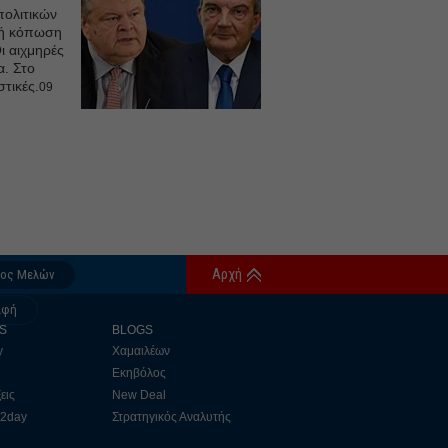
ολιτικών
κή κόπωση
ι αιχμηρές
α. Στο
τικές.
09
Αρχή
δος Μελών
αφή
S
BLOGS
y
Χαμαιλέων
Εκηβόλος
εις
New Deal
 2day
Στρατηγικός Αναλυτής