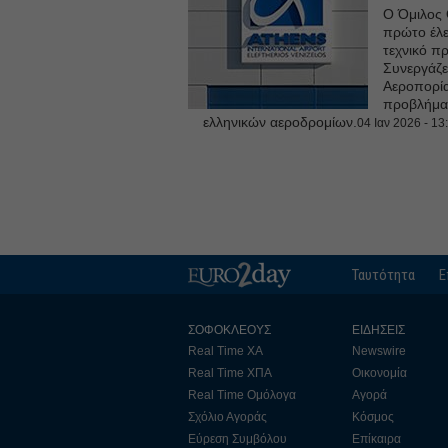
Ο Όμιλος 
πρώτο έλε
τεχνικό π
Συνεργάζετ
Αεροπορία
προβλήματ
ελληνικών αεροδρομίων.
04 Ιαν 2026 - 13
Ταυτότητα
Ε
ΣΟΦΟΚΛΕΟΥΣ
ΕΙΔΗΣΕΙΣ
Real Time ΧΑ
Newswire
Real Time ΧΠΑ
Οικονομία
Real Time Ομόλογα
Αγορά
Σχόλιο Αγοράς
Κόσμος
Εύρεση Συμβόλου
Επίκαιρα