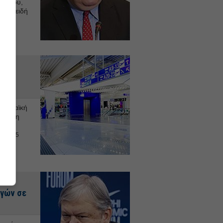
ικαίου,
υν επειδή
αι η
α»,
αλά
του
υρωπαϊκή
 πρώτη
τον
- 14:35
γών σε