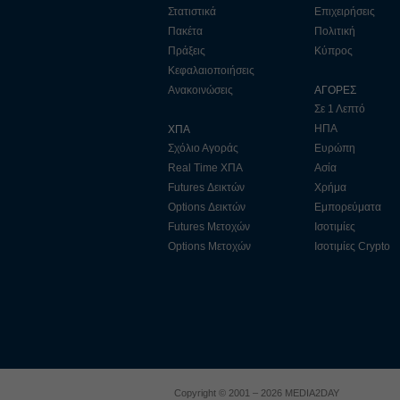
Στατιστικά
Επιχειρήσεις
Πακέτα
Πολιτική
Πράξεις
Κύπρος
Κεφαλαιοποιήσεις
Ανακοινώσεις
ΑΓΟΡΕΣ
Σε 1 Λεπτό
ΗΠΑ
ΧΠΑ
Σχόλιο Αγοράς
Ευρώπη
Real Time ΧΠΑ
Ασία
Futures Δεικτών
Χρήμα
Options Δεικτών
Εμπορεύματα
Futures Μετοχών
Ισοτιμίες
Options Μετοχών
Ισοτιμίες Crypto
Copyright © 2001 – 2026 MEDIA2DAY