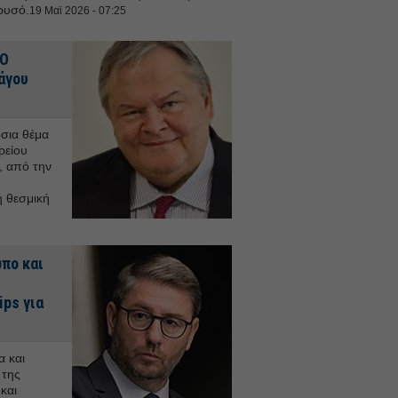
χρυσό.
19 Μαϊ 2026 - 07:25
 Ο
άγου
σια θέμα
ρείου
, από την
 θεσμική
πο και
ps για
α και
 της
και