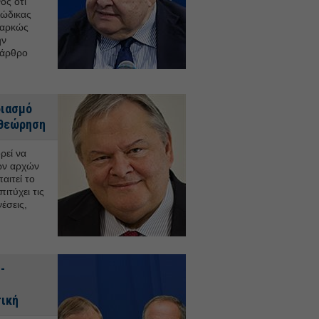
ος ότι
Κώδικας
επαρκώς
ην
 άρθρο
διασμό
αθεώρηση
ρεί να
των αρχών
αιτεί το
ιτύχει τις
έσεις,
-
,
τική