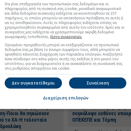
ας και του κράτους δικαίου»,
πληγές στο σώμα του κράτους δ
Θα γίνει επεξεργασία των προσωπικών σας δεδομένων και οι
, σε άρθρο του στην εφημερίδα
όπως οι υποκλοπές, δεν κλείνο
πληροφορίες από τη συσκευή σας (cookie, μοναδικά αναγνωριστικά
 Ευάγγελος Βενιζέλος.
28 Μαρ
το θέλει η εκάστοτε κυβέρνηση κ
και άλλα δεδομένα συσκευής) ενδέχεται να κοινοποιηθούν σε 237
3
κοινοβουλευτική της πλειοψηφί
παρόχους, οι οποίοι μπορούν να αποκτήσουν πρόσβαση σε αυτές ή
σχολιάζει.
να τις αποθηκεύσουν. Αυτές οι πληροφορίες ενδέχεται επίσης να
26 Φεβ 2026 - 16:07
χρησιμοποιηθούν συγκεκριμένα από αυτόν τον ιστότοπο. Εμείς και οι
συνεργάτες μας ενδέχεται να χρησιμοποιούμε ακριβή δεδομένα
γεωγραφικής τοποθεσίας.
Λίστα συνεργατών.
ίς λόγο για Titan-Νέοι
Ελευθέριος Βενιζέλος: Ομ
ί Βενιζέλου-Ρεύμα: Ενα
εξελίσσεται η υλοποίηση 
Ορισμένοι προμηθευτές μπορεί να επεξεργάζονται τα προσωπικά
δεδομένα σας με βάση το έννομο συμφέρον τους, αλλά μπορείτε να
ρεκόρ-Τράπεζες: Η πτώση
έργου Athenian
αρνηθείτε κάνοντας διαχείριση των παρακάτω επιλογών. Αναζητήστε
νακούφιση
έναν σύνδεσμο στο κάτω μέρος αυτής της σελίδας ή στο μενού του
Συγχρηματοδοτείται από την Ε
ιστοτόπου, για να διαχειριστείτε ή να ανακαλέσετε τη συναίνεσή σας
στις ρυθμίσεις απορρήτου και cookie.
Ένωση στο πλαίσιο SESAR. Η
ται η βουτιά της μετοχής της
φάση του έργου ολοκληρώθηκε 
 Παρασκευή. Η πίεση στον
Ιανουάριο του 2024.
12 Φεβ 2026 
κλάδο και τα business plan.
Δεν συγκατατίθεμαι
Συναίνεση
 την Κυριακή η τιμή του
στην Ελλάδα.
16 Φεβ 2026 - 07:18
Διαχείριση επιλογών
ος: Μήνυμα-βόμβα στην
Βενιζέλος: Η κυβέρνηση
ση-Ποιοι θα σηκώσουν
συγκάλυψε ευθύνες υπουρ
πό το ΧΑ-Η τελευταία
ΟΠΕΚΕΠΕ και Τέμπη
νδρουλάκη