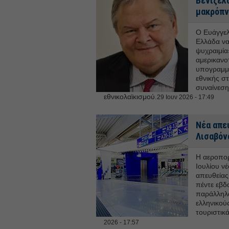
Βενιζέλο
μακρόπν
Ο Ευάγγελ
Ελλάδα να
ψυχραιμία»
αμερικανο
υπογραμμί
εθνικής σ
συναίνεση
εθνικολαϊκισμού.
29 Ιουν 2026 - 17:49
Νέα απε
Λισαβόν
Η αεροπορ
Ιουλίου ν
απευθείας
πέντε εβδ
παράλληλα
ελληνικού
τουριστικ
2026 - 17:57