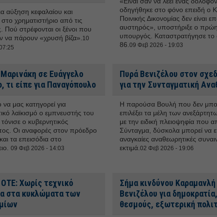
«Είναι σαν να λέει ένας δολοφόν
οδηγήθηκε στο φόνο επειδή ο 
ια αύξηση κεφαλαίου και
Ποινικής Δικονομίας δεν είναι 
 στο χρηματιστήριο από τις
αυστηρός», υποστήριξε ο πρώ
. Πού στρέφονται οι ξένοι που
υπουργός. Καταστρατήγησε το
ν να πάρουν «χρυσή βίζα».
10
86.
09 Φεβ 2026 - 19:03
07:25
 Μαρινάκη σε Ευάγγελο
Πυρά Βενιζέλου στον σχε
, τι είπε για Παναγόπουλο
για την Συνταγματική Αν
να μας κατηγορεί για
Η παρούσα Βουλή που δεν μπο
ικό λαϊκισμό ο εμπνευστής του
επιλέξει τα μέλη των ανεξάρτη
, τόνισε ο κυβερνητικός
με την ειδική πλειοψηφία που απ
ος. Οι αναφορές στον πρόεδρο
Σύνταγμα, δύσκολα μπορεί να επ
και τα επεισόδια στο
αναγκαίες αναθεωρητικές συναιν
ειο.
εκτιμά.
09 Φεβ 2026 - 14:03
02 Φεβ 2026 - 19:06
 ΟΤΕ: Χωρίς τεχνικό
Σήμα κινδύνου Καραμανλή 
α στα κυκλώματα των
Βενιζέλου για δημοκρατία
μίων
θεσμούς, εξωτερική πολι