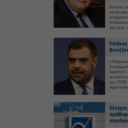
Κινήσεις γ
εισαγωγές
εισηγμένες
επιδιώκου
Φεβ 2026 - 
Επίθεση
Βενιζέλο
«Οξύμωρο 
συνταγματ
‘αμελητί’»
εκπρόσωπ
της ΓΣΕΕ 
Αριστοτέλ
Έλεγχος
πρόβλημ
αεροδρο