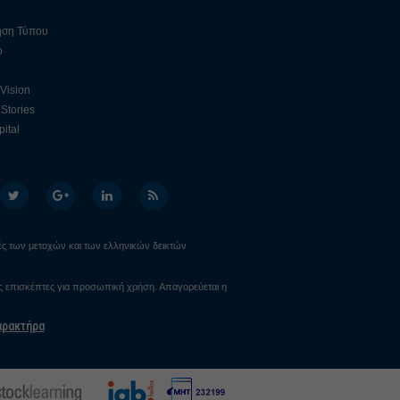
ηση Τύπου
ο
 Vision
Stories
ital
ιμές των μετοχών και των ελληνικών δεικτών
υς επισκέπτες για προσωπική χρήση. Απαγορεύεται η
αρακτήρα