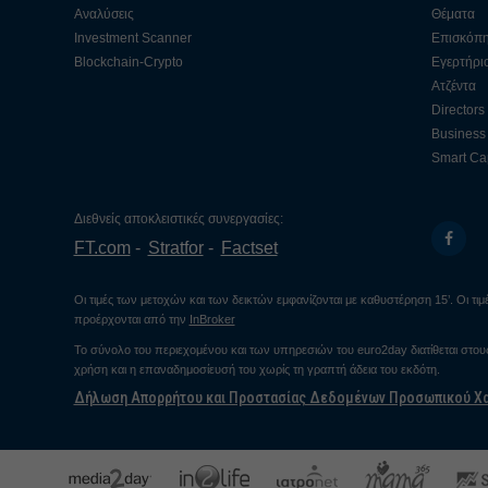
Αναλύσεις
Θέματα
Investment Scanner
Επισκόπ
Blockchain-Crypto
Εγερτήρι
Ατζέντα
Directors
Business 
Smart Cap
Διεθνείς αποκλειστικές συνεργασίες:
FT.com
Stratfor
Factset
Οι τιμές των μετοχών και των δεικτών εμφανίζονται με καθυστέρηση 15’. Οι τ
προέρχονται από την
InBroker
Το σύνολο του περιεχομένου και των υπηρεσιών του euro2day διατίθεται στο
χρήση και η επαναδημοσίευσή του χωρίς τη γραπτή άδεια του εκδότη.
Δήλωση Απορρήτου και Προστασίας Δεδομένων Προσωπικού Χ