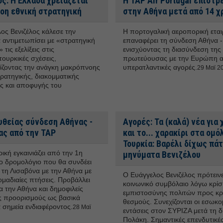
ς: Η Ελλάδα χρειάζεται
Η TAP Air Portugal επιστρ
οη εθνική στρατηγική
στην Αθήνα μετά από 14 χ
ος Βενιζέλος κάλεσε την
Η πορτογαλική αεροπορική εται
 αντιμετωπίσει με «στρατηγική
επαναφέρει τη σύνδεση Αθήνα -
 τις εξελίξεις στις
ενισχύοντας τη διασύνδεση της 
τουρκικές σχέσεις,
πρωτεύουσας με την Ευρώπη αλ
ζοντας την ανάγκη μακρόπνοης
υπερατλαντικές αγορές.
29 Μαϊ 20
τρατηγικής, διακομματικής
ς και αποφυγής του
υθείας σύνδεση Αθήνας -
Αγορές: Τα (καλά) νέα για
ας από την TAP
και το... χαρακίρι στα ομό
Τουρκία: Βαρέλι δίχως πά
ική εγκαινιάζει από την 1η
μηνύματα Βενιζέλου
έο δρομολόγιο που θα συνδέει
 τη Λισαβόνα με την Αθήνα με
Ο Ευάγγελος Βενιζέλος πρότεινε
ομαδιαίες πτήσεις. Προβάλλει
κοινωνικό συμβόλαιο λόγω κρίσ
 την Αθήνα και δημοφιλείς
εμπιστοσύνης πολιτών προς κρ
ς προορισμούς ως βασικά
θεσμούς. Συνεχίζονται οι εσωκο
ά σημεία ενδιαφέροντος.
28 Μαϊ
εντάσεις στον ΣΥΡΙΖΑ μετά τη 
Πολάκη. Σημαντικές επενδυτικές 