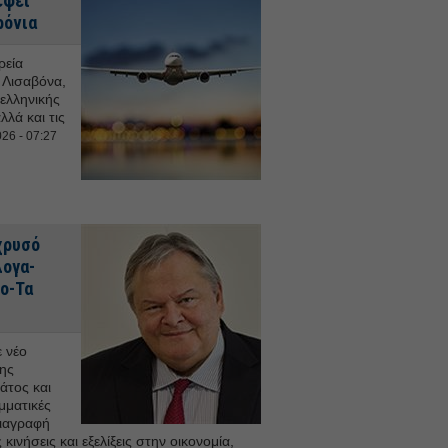
έφει
ρόνια
ρεία
 Λισαβόνα,
ελληνικής
λά και τις
26 - 07:27
 χρυσό
λογα-
το-Τα
 νέο
ης
άτος και
μματικές
διαγραφή
κινήσεις και εξελίξεις στην οικονομία,