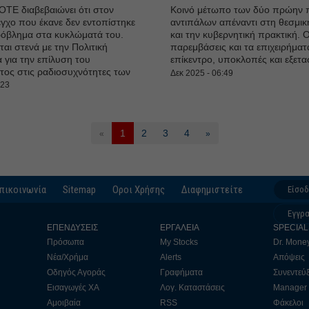
ΟΤΕ διαβεβαιώνει ότι στον
Κοινό μέτωπο των δύο πρώην π
γχο που έκανε δεν εντοπίστηκε
αντιπάλων απέναντι στη θεσμι
ρόβλημα στα κυκλώματά του.
και την κυβερνητική πρακτική. Ο
αι στενά με την Πολιτική
παρεμβάσεις και τα επιχειρήματ
 για την επίλυση του
επίκεντρο, υποκλοπές και εξετασ
ος στις ραδιοσυχνότητες των
Δεκ 2025 - 06:49
:23
1
2
3
4
«
»
πικοινωνία
Sitemap
Οροι Χρήσης
Διαφημιστείτε
Είσο
Εγγρ
ΕΠΕΝΔΥΣΕΙΣ
ΕΡΓΑΛΕΙΑ
SPECIAL
Πρόσωπα
My Stocks
Dr. Mone
Νέα/Χρήμα
Alerts
Απόψεις
Οδηγός Αγοράς
Γραφήματα
Συνεντεύξ
Εισαγωγές ΧΑ
Λογ. Καταστάσεις
Manager
Αμοιβαία
RSS
Φάκελοι