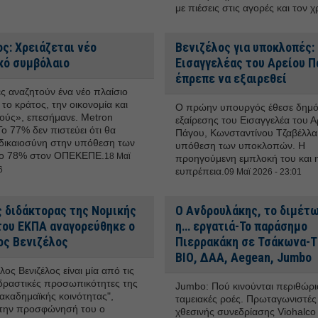
με πιέσεις στις αγορές και τον 
ς: Χρειάζεται νέο
Βενιζέλος για υποκλοπές:
κό συμβόλαιο
Εισαγγελέας του Αρείου Π
έπρεπε να εξαιρεθεί
ες αναζητούν ένα νέο πλαίσιο
το κράτος, την οικονομία και
Ο πρώην υπουργός έθεσε δημό
ούς», επεσήμανε. Metron
εξαίρεσης του Εισαγγελέα του Α
Το 77% δεν πιστεύει ότι θα
Πάγου, Κωνσταντίνου Τζαβέλλα
δικαιοσύνη στην υπόθεση των
υπόθεση των υποκλοπών. Η
το 78% στον ΟΠΕΚΕΠΕ.
18 Μαϊ
προηγούμενη εμπλοκή του και η
6
ευπρέπεια.
09 Μαϊ 2026 - 23:01
ς διδάκτορας της Νομικής
Ο Ανδρουλάκης, το διμέτω
του ΕΚΠΑ αναγορεύθηκε ο
η… εργατιά-Το παράσημο
ος Βενιζέλος
Πιερρακάκη σε Τσάκωνα-Ti
ΒΙΟ, ΔΑΑ, Aegean, Jumbo
ος Βενιζέλος είναι μία από τις
δραστικές προσωπικότητες της
Jumbo: Πού κινούνται περιθώρι
 ακαδημαϊκής κοινότητας",
ταμειακές ροές. Πρωταγωνιστές
στην προσφώνησή του ο
χθεσινής συνεδρίασης Viohalco 