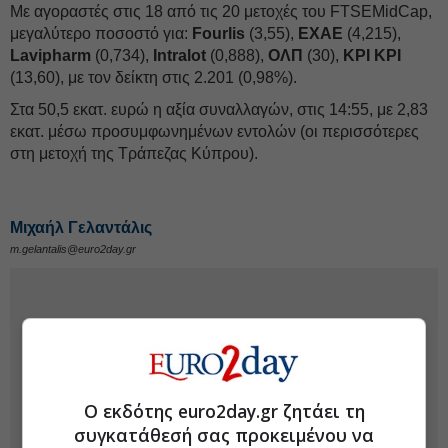
Με αγοραστές στις 18 από τις 20 μετοχές του FTSEMidCap,
μεγαλύτερο ποσοστό για:
Fourlis
(3,55),
EXAE
(4,215),
Lavipharm
(0,734),
Intralot
(0,888),
ΟΛΠ
(30),
ΚΡΙ ΚΡΙ
(13,60), με τον δείκτη στις 2.201 (0,98%).
Στα 50,5 εκατ. ευρώ η αξία συναλλαγών, στις 14:55, με 2,83
εκατ. μέσω προσυμφωνημένων εντολών (οι περισσότερες
στη μετοχή της Τράπεζας Κύπρου).
Μιχαήλ Γελαντάλις
m.gelantalis@euro2day.gr
Ο εκδότης euro2day.gr ζητάει τη
συγκατάθεσή σας προκειμένου να