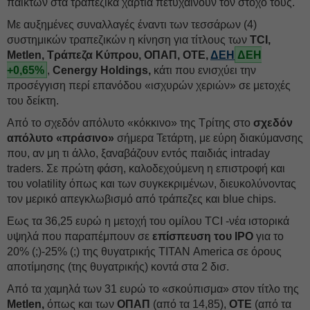
παικτών στα τραπεζικά χαρτιά πετυχαίνουν τον στόχο τους.
Με αυξημένες συναλλαγές έναντι των τεσσάρων (4)
συστημικών τραπεζικών η κίνηση για τίτλους των
TCI,
Metlen, Τράπεζα Κύπρου, ΟΠΑΠ, ΟΤΕ,
ΔΕΗ
ΔΕΗ
+0,65%
,
Cenergy Holdings,
κάτι που ενισχύει την
προσέγγιση περί επανόδου «ισχυρών χεριών» σε μετοχές
του δείκτη.
Από το σχεδόν απόλυτο «κόκκινο» της Τρίτης στο
σχεδόν
απόλυτο «πράσινο»
σήμερα Τετάρτη, με εύρη διακύμανσης
που, αν μη τι άλλο, ξαναβάζουν εντός παιδιάς intraday
traders. Σε πρώτη φάση, καλοδεχούμενη η επιστροφή και
του volatility όπως και των συγκεκριμένων, διευκολύνοντας
τον μερικό απεγκλωβισμό από τράπεζες και blue chips.
Εως τα 36,25 ευρώ η μετοχή του ομίλου TCI -νέα ιστορικά
υψηλά που παραπέμπουν σε
επίσπευση του ΙΡΟ
για το
20% (;)-25% (;) της θυγατρικής ΤΙΤΑΝ America σε όρους
αποτίμησης (της θυγατρικής) κοντά στα 2 δισ.
Από τα χαμηλά των 31 ευρώ το «σκούπισμα» στον τίτλο της
Metlen,
όπως και των
ΟΠΑΠ
(από τα 14,85),
ΟΤΕ
(από τα