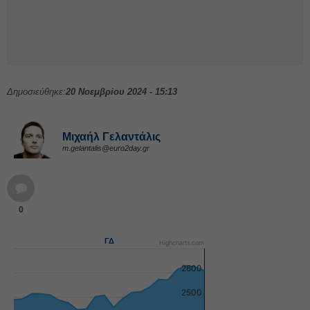
Δημοσιεύθηκε:
20 Νοεμβρίου 2024 - 15:13
Μιχαήλ Γελαντάλις
m.gelantalis@euro2day.gr
0
ΓΔ
Highcharts.com
2600
2500