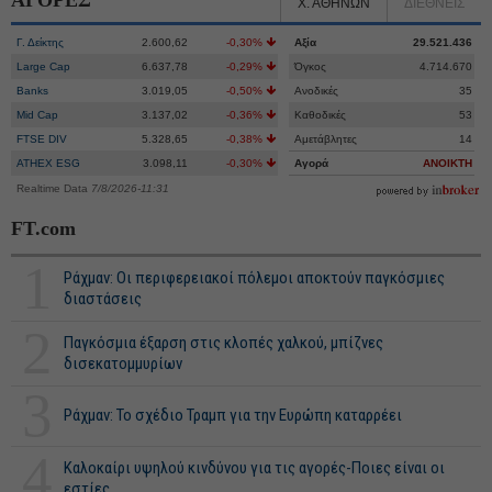
ΑΓΟΡΕΣ
Χ. ΑΘΗΝΩΝ
ΔΙΕΘΝΕΙΣ
Γ. Δείκτης
2.600,62
-0,30%
Αξία
29.521.436
Large Cap
6.637,78
-0,29%
Όγκος
4.714.670
Banks
3.019,05
-0,50%
Ανοδικές
35
Mid Cap
3.137,02
-0,36%
Καθοδικές
53
FTSE DIV
5.328,65
-0,38%
Αμετάβλητες
14
ATHEX ESG
3.098,11
-0,30%
Αγορά
ΑΝΟΙΚΤΗ
Realtime Data
7/8/2026-11:31
FT.com
1
Ράχμαν: Οι περιφερειακοί πόλεμοι αποκτούν παγκόσμιες
διαστάσεις
2
Παγκόσμια έξαρση στις κλοπές χαλκού, μπίζνες
δισεκατομμυρίων
3
Ράχμαν: Το σχέδιο Τραμπ για την Ευρώπη καταρρέει
4
Καλοκαίρι υψηλού κινδύνου για τις αγορές-Ποιες είναι οι
εστίες