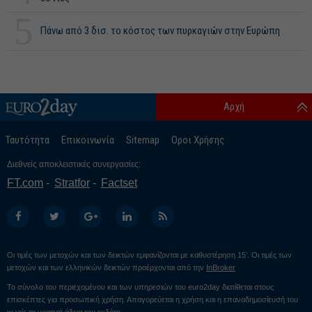
5
Πάνω από 3 δισ. το κόστος των πυρκαγιών στην Ευρώπη
Αρχή
Ταυτότητα
Επικοινωνία
Sitemap
Οροι Χρήσης
Διεθνείς αποκλειστικές συνεργασίες:
FT.com
Stratfor
Factset
Οι τιμές των μετοχών και των δεικτών εμφανίζονται με καθυστέρηση 15’. Οι τιμές των
μετοχών και των ελληνικών δεικτών προέρχονται από την
InBroker
Το σύνολο του περιεχομένου και των υπηρεσιών του euro2day διατίθεται στους
επισκέπτες για προσωπική χρήση. Απαγορεύεται η χρήση και η επαναδημοσίευσή του