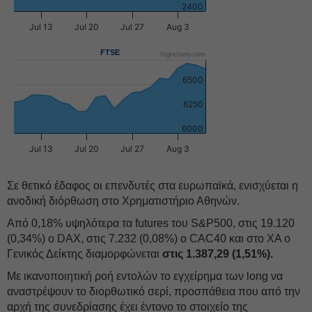
2400
Jul 13
Jul 20
Jul 27
Aug 3
FTSE
Highcharts.com
6500
6250
6000
Jul 13
Jul 20
Jul 27
Aug 3
Σε θετικό έδαφος οι επενδυτές στα ευρωπαϊκά, ενισχύεται η
ανοδική διόρθωση στο Χρηματιστήριο Αθηνών.
Aπό 0,18% υψηλότερα τα futures του S&P500, στις 19.120
(0,34%) ο DAX, στις 7.232 (0,08%) ο CAC40 και στο ΧΑ ο
Γενικός Δείκτης διαμορφώνεται
στις 1.387,29 (1,51%).
Mε ικανοποιητική ροή εντολών το εγχείρημα των long να
αναστρέψουν το διορθωτικό σερί, προσπάθεια που από την
αρχή της συνεδρίασης έχει έντονο το στοιχείο της