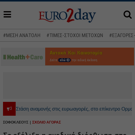
#ΜΕΣΗ ΑΝΑΤΟΛΗ
#ΤΙΜΕΣ-ΣΤΟΧΟΙ ΜΕΤΟΧΩΝ
#ΕΞΑΓΟΡΕΣ
Δείτε
εδώ
την ειδική έκδοση
Στάση αναμονής στις ευρωαγορές, στο επίκεντρο Ορμούζ και 
ΣΟΦΟΚΛΕΟΥΣ
ΣΧΟΛΙΟ ΑΓΟΡΑΣ