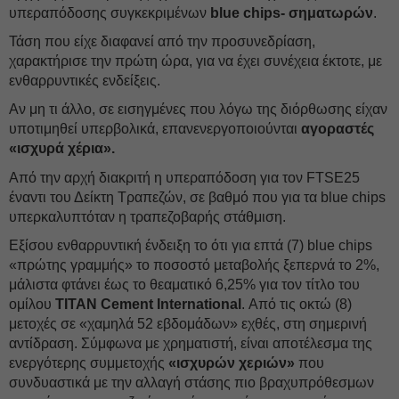
υπεραπόδοσης συγκεκριμένων
blue chips- σηματωρών
.
Τάση που είχε διαφανεί από την προσυνεδρίαση,
χαρακτήρισε την πρώτη ώρα, για να έχει συνέχεια έκτοτε, με
ενθαρρυντικές ενδείξεις.
Αν μη τι άλλο, σε εισηγμένες που λόγω της διόρθωσης είχαν
υποτιμηθεί υπερβολικά, επανενεργοποιούνται
αγοραστές
«ισχυρά χέρια».
Από την αρχή διακριτή η υπεραπόδοση για τον FTSE25
έναντι του Δείκτη Τραπεζών, σε βαθμό που για τα blue chips
υπερκαλυπτόταν η τραπεζοβαρής στάθμιση.
Εξίσου ενθαρρυντική ένδειξη το ότι για επτά (7) blue chips
«πρώτης γραμμής» το ποσοστό μεταβολής ξεπερνά το 2%,
μάλιστα φτάνει έως το θεαματικό 6,25% για τον τίτλο του
ομίλου
ΤΙΤΑΝ Cement International
. Από τις οκτώ (8)
μετοχές σε «χαμηλά 52 εβδομάδων» εχθές, στη σημερινή
αντίδραση. Σύμφωνα με χρηματιστή, είναι αποτέλεσμα της
ενεργότερης συμμετοχής
«ισχυρών χεριών»
που
συνδυαστικά με την αλλαγή στάσης πιο βραχυπρόθεσμων