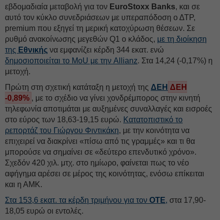
εβδομαδιαία μεταβολή για τον
EuroStoxx Banks
, και σε
αυτό τον κύκλο συνεδριάσεων με υπεραπόδοση ο ΔΤΡ,
premium που εξηγεί τη μερική κατοχύρωση θέσεων. Σε
ρυθμό ανακοίνωσης μεγεθών Q1 ο κλάδος,
με τη διοίκηση
της
Εθνικής
να εμφανίζει κέρδη 344 εκατ. ενώ
δημοσιοποιείται το MoU με την Allianz
. Στα 14,24 (-0,17%) η
μετοχή.
Πρώτη στη σχετική κατάταξη η μετοχή της
ΔΕΗ
ΔΕΗ
-0,89%
, με το σχέδιο να γίνει χονδρέμπορος στην κινητή
τηλεφωνία αποτιμάται με αυξημένες συναλλαγές και εισροές
στο εύρος των 18,63-19,15 ευρώ.
Κατατοπιστικό το
ρεπορτάζ του Γιώργου Φιντικάκη
, με την κοινότητα να
επιχειρεί να διακρίνει «πίσω από τις γραμμές» και τι θα
μπορούσε να σημαίνει σε «δεύτερο επενδυτικό χρόνο».
Σχεδόν 420 χιλ. μτχ. στο ημίωρο, φαίνεται πως το νέο
αφήγημα αρέσει σε μέρος της κοινότητας, ενόσω επίκειται
και η ΑΜΚ.
Στα 153,6 εκατ. τα κέρδη τριμήνου για τον
ΟΤΕ
,
στα 17,90-
18,05 ευρώ οι εντολές.