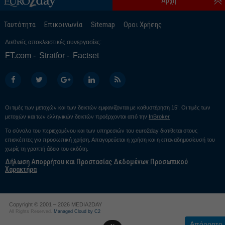
Αρχή
Ταυτότητα
Επικοινωνία
Sitemap
Οροι Χρήσης
Διεθνείς αποκλειστικές συνεργασίες:
FT.com
Stratfor
Factset
Οι τιμές των μετοχών και των δεικτών εμφανίζονται με καθυστέρηση 15’. Οι τιμές των
μετοχών και των ελληνικών δεικτών προέρχονται από την
InBroker
Το σύνολο του περιεχομένου και των υπηρεσιών του euro2day διατίθεται στους
επισκέπτες για προσωπική χρήση. Απαγορεύεται η χρήση και η επαναδημοσίευσή του
χωρίς τη γραπτή άδεια του εκδότη.
Δήλωση Απορρήτου και Προστασίας Δεδομένων Προσωπικού
Χαρακτήρα
Copyright © 2001 – 2026 MEDIA2DAY
All Rights Reserved.
Managed Cloud by C2
Απόρρητο