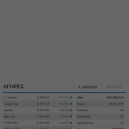
ΑΓΟΡΕΣ
Χ. ΑΘΗΝΩΝ
ΔΙΕΘΝΕΙΣ
Γ. Δείκτης
2.628,25
+0,17%
Αξία
104.284.919
Large Cap
6.707,15
+0,20%
Όγκος
13.911.676
Banks
3.052,99
+0,61%
Ανοδικές
42
Mid Cap
3.157,60
+0,05%
Καθοδικές
57
FTSE DIV
5.373,85
+0,24%
Αμετάβλητες
16