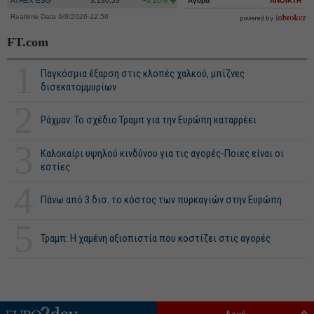
ATHEX ESG
3.130,53
+0,20%
Αγορά
ΑΝΟΙΚΤΗ
Realtime Data
6/8/2026-12:56
FT.com
1
Παγκόσμια έξαρση στις κλοπές χαλκού, μπίζνες
δισεκατομμυρίων
2
Ράχμαν: Το σχέδιο Τραμπ για την Ευρώπη καταρρέει
3
Καλοκαίρι υψηλού κινδύνου για τις αγορές-Ποιες είναι οι
εστίες
4
Πάνω από 3 δισ. το κόστος των πυρκαγιών στην Ευρώπη
5
Τραμπ: Η χαμένη αξιοπιστία που κοστίζει στις αγορές