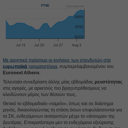
FTSE
Highcharts.com
6500
6250
6000
Jul 13
Jul 20
Jul 27
Aug 3
Mε αρνητικό πρόσημο οι κινήσεις των επενδυτών στα
ευρωπαϊκά
χρηματιστήρια
, συμπεριλαμβανομένου του
Euronext Athens
.
Τελευταία συνεδρίαση άλλης μίας εβδομάδας
ρευστότητας
στις αγορές, με αρκετούς πιο βραχυπρόθεσμους να
κλειδώνουν μέρος των θέσεών τους.
Θετικό το εβδομαδιαίο «ταμείο», όπως και σε διάστημα
μηνός, δικαιολογώντας τη στάση όσων επιφυλάσσονται για
το ΣΚ, ενδεχόμενων ανατροπών μέχρι το «άνοιγμα» της
Δευτέρας. Επικρατέστερο μεν το ενδεχόμενο εξεύρεσης