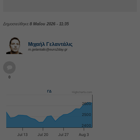
Δημοσιεύθηκε:
8 Μαΐου 2026 - 11:35
Μιχαήλ Γελαντάλις
m.gelantalis@euro2day.gr
0
ΓΔ
Highcharts.com
2600
2500
2400
Jul 13
Jul 20
Jul 27
Aug 3