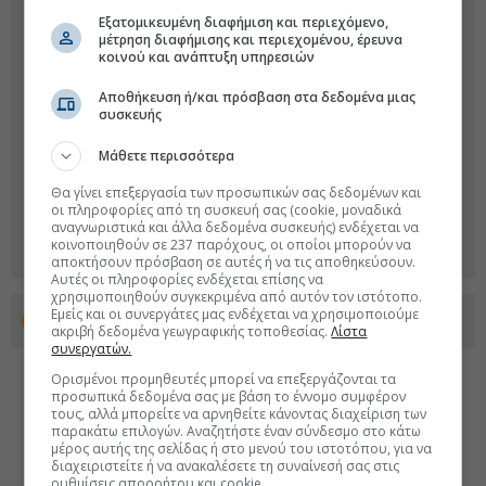
Εξατομικευμένη διαφήμιση και περιεχόμενο,
μέτρηση διαφήμισης και περιεχομένου, έρευνα
κοινού και ανάπτυξη υπηρεσιών
Αποθήκευση ή/και πρόσβαση στα δεδομένα μιας
συσκευής
Μάθετε περισσότερα
Θα γίνει επεξεργασία των προσωπικών σας δεδομένων και
οι πληροφορίες από τη συσκευή σας (cookie, μοναδικά
αναγνωριστικά και άλλα δεδομένα συσκευής) ενδέχεται να
κοινοποιηθούν σε 237 παρόχους, οι οποίοι μπορούν να
αποκτήσουν πρόσβαση σε αυτές ή να τις αποθηκεύσουν.
Αυτές οι πληροφορίες ενδέχεται επίσης να
χρησιμοποιηθούν συγκεκριμένα από αυτόν τον ιστότοπο.
Εμείς και οι συνεργάτες μας ενδέχεται να χρησιμοποιούμε
Προσθέστε το euro2day.gr στο Discover
ακριβή δεδομένα γεωγραφικής τοποθεσίας.
Λίστα
συνεργατών.
Ορισμένοι προμηθευτές μπορεί να επεξεργάζονται τα
προσωπικά δεδομένα σας με βάση το έννομο συμφέρον
τους, αλλά μπορείτε να αρνηθείτε κάνοντας διαχείριση των
παρακάτω επιλογών. Αναζητήστε έναν σύνδεσμο στο κάτω
μέρος αυτής της σελίδας ή στο μενού του ιστοτόπου, για να
διαχειριστείτε ή να ανακαλέσετε τη συναίνεσή σας στις
ρυθμίσεις απορρήτου και cookie.