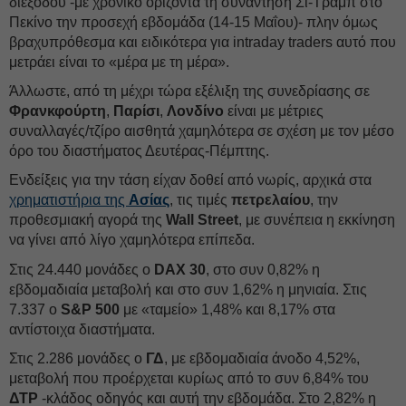
διεξόδου -με χρονικό ορίζοντα τη συνάντηση Σι-Τραμπ στο
Πεκίνο την προσεχή εβδομάδα (14-15 Μαΐου)- πλην όμως
βραχυπρόθεσμα και ειδικότερα για intraday traders αυτό που
μετράει είναι το «μέρα με τη μέρα».
Άλλωστε, από τη μέχρι τώρα εξέλιξη της συνεδρίασης σε
Φρανκφούρτη
,
Παρίσι
,
Λονδίνο
είναι με μέτριες
συναλλαγές/τζίρο αισθητά χαμηλότερα σε σχέση με τον μέσο
όρο του διαστήματος Δευτέρας-Πέμπτης.
Ενδείξεις για την τάση είχαν δοθεί από νωρίς, αρχικά στα
χρηματιστήρια της
Ασίας
, τις τιμές
πετρελαίου
, την
προθεσμιακή αγορά της
Wall Street
, με συνέπεια η εκκίνηση
να γίνει από λίγο χαμηλότερα επίπεδα.
Στις 24.440 μονάδες ο
DAX 30
, στο συν 0,82% η
εβδομαδιαία μεταβολή και στο συν 1,62% η μηνιαία. Στις
7.337 ο
S&P 500
με «ταμείο» 1,48% και 8,17% στα
αντίστοιχα διαστήματα.
Στις 2.286 μονάδες ο
ΓΔ
, με εβδομαδιαία άνοδο 4,52%,
μεταβολή που προέρχεται κυρίως από το συν 6,84% του
ΔΤΡ
-κλάδος οδηγός και αυτή την εβδομάδα. Στο 2,82% η