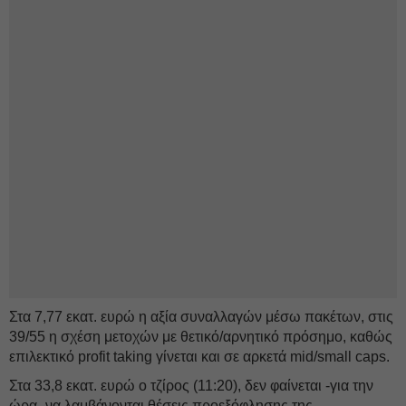
Στα 7,77 εκατ. ευρώ η αξία συναλλαγών μέσω πακέτων, στις
39/55 η σχέση μετοχών με θετικό/αρνητικό πρόσημο, καθώς
επιλεκτικό profit taking γίνεται και σε αρκετά mid/small caps.
Στα 33,8 εκατ. ευρώ ο τζίρος (11:20), δεν φαίνεται -για την
ώρα- να λαμβάνονται θέσεις προεξόφλησης της