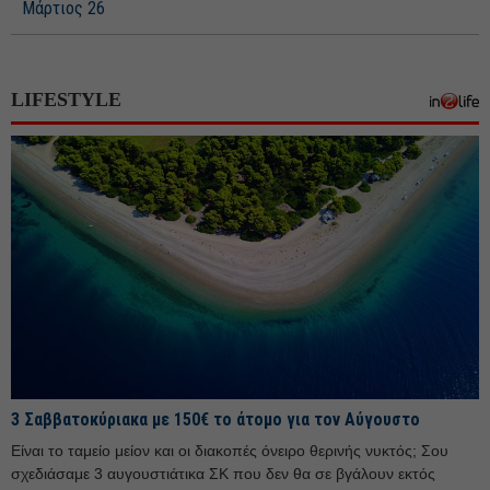
Μάρτιος 26
Φεβρουάριος 26
Ιανουάριος 26
LIFESTYLE
Δεκέμβριος 25
Νοέμβριος 25
Οκτώβριος 25
Σεπτέμβριος 25
Αύγουστος 25
Ιούλιος 25
Ιούνιος 25
Μάιος 25
Απρίλιος 25
3 Σαββατοκύριακα με 150€ το άτομο για τον Αύγουστο
Μάρτιος 25
Είναι το ταμείο μείον και οι διακοπές όνειρο θερινής νυκτός; Σου
Φεβρουάριος 25
σχεδιάσαμε 3 αυγουστιάτικα ΣΚ που δεν θα σε βγάλουν εκτός