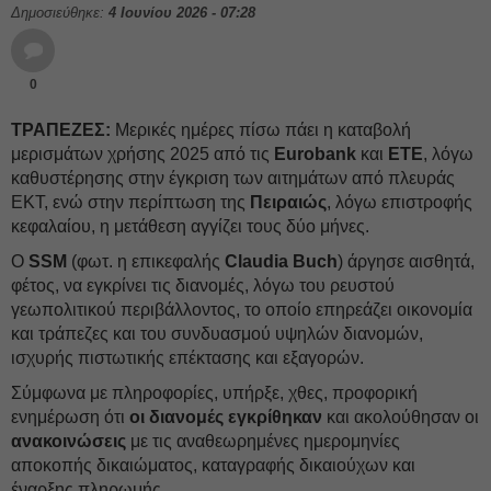
Δημοσιεύθηκε:
4 Ιουνίου 2026 - 07:28
0
ΤΡΑΠΕΖΕΣ:
Μερικές ημέρες πίσω πάει η καταβολή
μερισμάτων χρήσης 2025 από τις
Eurobank
και
ETE
, λόγω
καθυστέρησης στην έγκριση των αιτημάτων από πλευράς
ΕΚΤ, ενώ στην περίπτωση της
Πειραιώς
, λόγω επιστροφής
κεφαλαίου, η μετάθεση αγγίζει τους δύο μήνες.
Ο
SSM
(φωτ. η επικεφαλής
Claudia Buch
) άργησε αισθητά,
φέτος, να εγκρίνει τις διανομές, λόγω του ρευστού
γεωπολιτικού περιβάλλοντος, το οποίο επηρεάζει οικονομία
και τράπεζες και του συνδυασμού υψηλών διανομών,
ισχυρής πιστωτικής επέκτασης και εξαγορών.
Σύμφωνα με πληροφορίες, υπήρξε, χθες, προφορική
ενημέρωση ότι
οι διανομές εγκρίθηκαν
και ακολούθησαν οι
ανακοινώσεις
με τις αναθεωρημένες ημερομηνίες
αποκοπής δικαιώματος, καταγραφής δικαιούχων και
έναρξης πληρωμής.