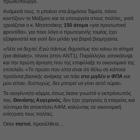
πρωθυπουργό.
Ανάμεσά τους, τι μπαίνει στα Δημόσια Ταμεία, πόσο
κοστίζουν το Μαξίμου και τα υπουργεία στους πολίτες, γιατί
χρειάζεται ο κ. Μητσοτάκης
150 άτομα
«για προσωπική
φροντίδα»
, για ποιο λόγο ο πρωτογενής τομέας έχει
εξαφανιστεί και γιατί δεν μιλάει για βαριά βιομηχανία.
«Λέτε να δεχτεί; Εγώ πάντως δημοσίως του κάνω το αίτημα
(για debate)»
, τόνισε (στον ΑΝΤ1). Παράλληλα, αποκάλυψε
και την πρώτη άρνηση που της επιφύλαξε το οικονομικό της
επιτελείο.
«Το πρώτο που είπα είναι ότι θέλω σε κάποια
προϊόντα βασικής ανάγκης να πάει
στο μηδέν ο ΦΠΑ
και
μου είπαν, δυστυχώς, δεν μπορεί να γίνει αυτό τώρα»
.
Το νεογέννητο κόμμα, όπως έκανε γνωστό ο εκπρόσωπός
του,
Θανάσης Αυγερινός
, δεν έχει χορηγούς ή εταιρείες και
σύντομα θα αποκτήσει ΑΦΜ, καλώντας σε οικονομική
ενίσχυση τους πολίτες.
Οσοι
πιστοί
, προσέλθετε…