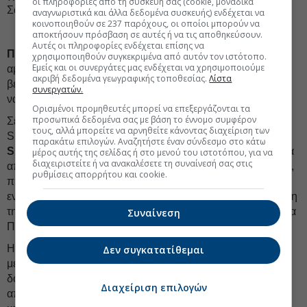
οι πληροφορίες από τη συσκευή σας (cookie, μοναδικά
Σάο Πάολο.
αναγνωριστικά και άλλα δεδομένα συσκευής) ενδέχεται να
κοινοποιηθούν σε 237 παρόχους, οι οποίοι μπορούν να
αποκτήσουν πρόσβαση σε αυτές ή να τις αποθηκεύσουν.
Αυτές οι πληροφορίες ενδέχεται επίσης να
ΠΑΛΗΟΥ:
Καλά κρατεί η κόντρα της
Diana
με την
χρησιμοποιηθούν συγκεκριμένα από αυτόν τον ιστότοπο.
Εμείς και οι συνεργάτες μας ενδέχεται να χρησιμοποιούμε
αμερικανική
Genco,
μετά και την απόρριψη της νέας
ακριβή δεδομένα γεωγραφικής τοποθεσίας.
Λίστα
βελτιωμένης πρότασης εξαγοράς από την ελληνική
συνεργατών.
ναυτιλιακή.
Ορισμένοι προμηθευτές μπορεί να επεξεργάζονται τα
προσωπικά δεδομένα σας με βάση το έννομο συμφέρον
Σε νέα δημόσια παρέμβαση, η επικεφαλής της Diana
τους, αλλά μπορείτε να αρνηθείτε κάνοντας διαχείριση των
Shipping,
Σεμίραμις Παληού
, υποστήριξε ότι η
Genco
παρακάτω επιλογών. Αναζητήστε έναν σύνδεσμο στο κάτω
Shipping & Trading
εγκατέλειψε αιφνιδίως τη μεθοδολογία
μέρος αυτής της σελίδας ή στο μενού του ιστοτόπου, για να
διαχειριστείτε ή να ανακαλέσετε τη συναίνεσή σας στις
αποτίμησης πλοίων που χρησιμοποιούσε επί πέντε χρόνια,
ρυθμίσεις απορρήτου και cookie.
προκειμένου να εμφανίσει υψηλότερη καθαρή αξία
ενεργητικού (NAV) και να απορρίψει τη βελτιωμένη πρόταση
της ελληνικής πλευράς (σ.σ. όπως είπε χαρακτηριστικά η κα
Συναίνεση
Παληού,
«η Genco μετακίνησε πάλι τα
γκολπόστ
»
).
Η Diana προσφέρει πλέον
24,80 δολάρια ανά μετοχή
σε
Δεν συγκατατίθεμαι
μετρητά, έναντι 23,50 δολαρίων τον Μάρτιο και 20,60
δολαρίων στην αρχική πρόταση του Νοεμβρίου. Η Genco
Διαχείριση επιλογών
απέρριψε και την τρίτη προσφορά, υποστηρίζοντας ότι