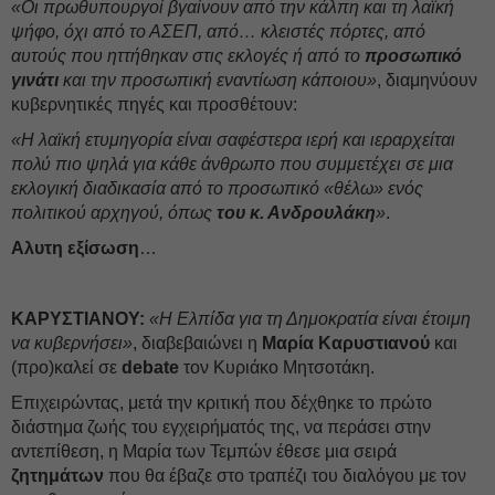
«Οι πρωθυπουργοί βγαίνουν από την κάλπη και τη λαϊκή
ψήφο, όχι από το ΑΣΕΠ, από… κλειστές πόρτες, από
αυτούς που ηττήθηκαν στις εκλογές ή από το
προσωπικό
γινάτι
και την προσωπική εναντίωση κάποιου»
, διαμηνύουν
κυβερνητικές πηγές και προσθέτουν:
«Η λαϊκή ετυμηγορία είναι σαφέστερα ιερή και ιεραρχείται
πολύ πιο ψηλά για κάθε άνθρωπο που συμμετέχει σε μια
εκλογική διαδικασία από το προσωπικό «θέλω» ενός
πολιτικού αρχηγού, όπως
του κ. Ανδρουλάκη
»
.
Αλυτη εξίσωση
…
ΚΑΡΥΣΤΙΑΝΟΥ:
«Η Ελπίδα για τη Δημοκρατία είναι έτοιμη
να κυβερνήσει»
, διαβεβαιώνει η
Μαρία Καρυστιανού
και
(προ)καλεί σε
debate
τον Κυριάκο Μητσοτάκη.
Επιχειρώντας, μετά την κριτική που δέχθηκε το πρώτο
διάστημα ζωής του εγχειρήματός της, να περάσει στην
αντεπίθεση, η Μαρία των Τεμπών έθεσε μια σειρά
ζητημάτων
που θα έβαζε στο τραπέζι του διαλόγου με τον