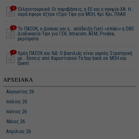
0
Ελληνοτουρκικά: Οι παραβάσεις, η ΕΕ και η νηοψία-ΧΑ: Η…
ουρά έφερε έξτρα τζίρο-Tips για ΜΟΗ, Κρι Κρι, ΠΛΑΘ
0
Το ΠΑΣΟΚ, ο Δούκας και η... απόδειξη-Γιατί «σπάει» η DBC
Διαδικασία-Tips για ΓΕΚ, Intracom, ΑΕΜ, Prodea,
μερίσματα
7
Χρέη ΠΑΣΟΚ και ΝΔ: Ο βασιλιάς είναι γυμνός-Στρατηγική
με... δόσεις από Καρυστιανού-Τα buy back σε ΜΟΗ και
Quest
ΑΡΧΕΙΑΚΑ
Αύγουστος 26
Ιούλιος 26
Ιούνιος 26
Μάιος 26
Απρίλιος 26