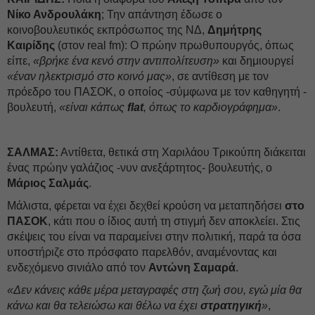
Νίκο Ανδρουλάκη
; Την απάντηση έδωσε ο
κοινοβουλευτικός εκπρόσωπος της ΝΔ,
Δημήτρης
Καιρίδης
(στον real fm): Ο πρώην πρωθυπουργός, όπως
είπε,
«βρήκε ένα κενό στην αντιπολίτευση»
και δημιουργεί
«έναν ηλεκτρισμό στο κοινό μας»
, σε αντίθεση με τον
πρόεδρο του ΠΑΣΟΚ, ο οποίος -σύμφωνα με τον καθηγητή -
βουλευτή,
«είναι κάπως
flat
, όπως το καρδιογράφημα»
.
ΣΑΛΜΑΣ:
Αντίθετα, θετικά στη Χαριλάου Τρικούπη διάκειται
ένας πρώην γαλάζιος -νυν ανεξάρτητος- βουλευτής, ο
Μάριος Σαλμάς
.
Μάλιστα, φέρεται να έχει δεχθεί κρούση να μεταπηδήσει
στο
ΠΑΣΟΚ
, κάτι που ο ίδιος αυτή τη στιγμή δεν αποκλείει. Στις
σκέψεις του είναι να παραμείνει στην πολιτική, παρά τα όσα
υποστήριζε στο πρόσφατο παρελθόν, αναμένοντας και
ενδεχόμενο σινιάλο από τον
Αντώνη Σαμαρά
.
«Δεν κάνεις κάθε μέρα μεταγραφές στη ζωή σου, εγώ μία θα
κάνω και θα τελειώσω και θέλω να έχει
στρατηγική
»
,