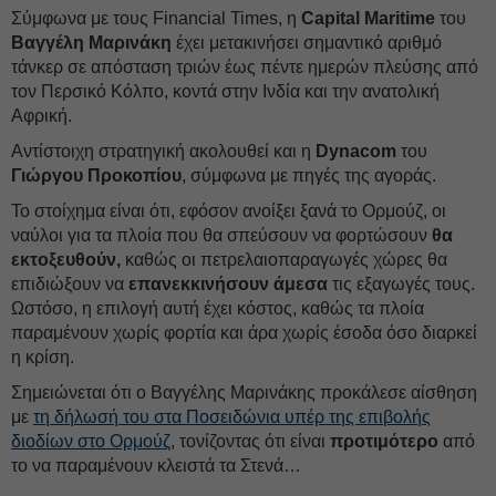
Σύμφωνα με τους Financial Times, η
Capital Maritime
του
Βαγγέλη Μαρινάκη
έχει μετακινήσει σημαντικό αριθμό
τάνκερ σε απόσταση τριών έως πέντε ημερών πλεύσης από
τον Περσικό Κόλπο, κοντά στην Ινδία και την ανατολική
Αφρική.
Αντίστοιχη στρατηγική ακολουθεί και η
Dynacom
του
Γιώργου Προκοπίου
, σύμφωνα με πηγές της αγοράς.
Το στοίχημα είναι ότι, εφόσον ανοίξει ξανά το Ορμούζ, οι
ναύλοι για τα πλοία που θα σπεύσουν να φορτώσουν
θα
εκτοξευθούν,
καθώς οι πετρελαιοπαραγωγές χώρες θα
επιδιώξουν να
επανεκκινήσουν άμεσα
τις εξαγωγές τους.
Ωστόσο, η επιλογή αυτή έχει κόστος, καθώς τα πλοία
παραμένουν χωρίς φορτία και άρα χωρίς έσοδα όσο διαρκεί
η κρίση.
Σημειώνεται ότι ο Βαγγέλης Μαρινάκης προκάλεσε αίσθηση
με
τη δήλωσή του στα Ποσειδώνια υπέρ της επιβολής
διοδίων στο Ορμούζ
, τονίζοντας ότι είναι
προτιμότερο
από
το να παραμένουν κλειστά τα Στενά…