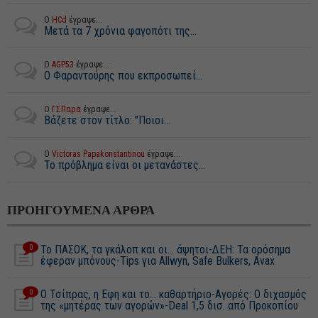
Ο
HCd
έγραψε...
Μετά τα 7 χρόνια φαγοπότι της...
Ο
AGP53
έγραψε...
Ο Φαραντούρης που εκπροσωπεί...
Ο
ΓΣΠαρα
έγραψε...
Βάζετε στον τίτλο: "Ποιοι...
Ο
Victoras Papakonstantinou
έγραψε...
Το πρόβλημα είναι οι μετανάστες...
ΠΡΟΗΓΟΥΜΕΝΑ ΑΡΘΡΑ
0
Το ΠΑΣΟΚ, τα γκάλοπ και οι… άψητοι-ΔΕΗ: Τα ορόσημα
έφεραν μπόνους-Tips για Allwyn, Safe Bulkers, Avax
0
Ο Τσίπρας, η Εφη και το… καθαρτήριο-Αγορές: Ο διχασμός
της «μητέρας των αγορών»-Deal 1,5 δισ. από Προκοπίου