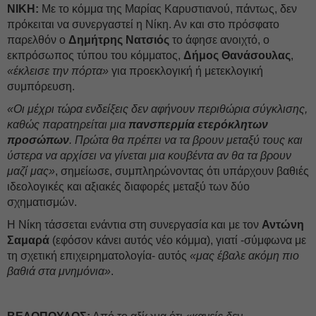
ΝΙΚΗ:
Με το κόμμα της Μαρίας Καρυστιανού, πάντως, δεν
πρόκειται να συνεργαστεί η Νίκη. Αν και στο πρόσφατο
παρελθόν ο
Δημήτρης Νατσιός
το άφησε ανοιχτό, ο
εκπρόσωπος τύπου του κόμματος,
Δήμος Θανάσουλας
,
«έκλεισε την πόρτα»
για προεκλογική ή μετεκλογική
συμπόρευση.
«Οι μέχρι τώρα ενδείξεις δεν αφήνουν περιθώρια σύγκλισης,
καθώς παρατηρείται μια
πανσπερμία ετερόκλητων
προσώπων
. Πρώτα θα πρέπει να τα βρουν μεταξύ τους και
ύστερα να αρχίσει να γίνεται μια κουβέντα αν θα τα βρουν
μαζί μας»
, σημείωσε, συμπληρώνοντας ότι υπάρχουν βαθιές
ιδεολογικές και αξιακές διαφορές μεταξύ των δύο
σχηματισμών.
Η Νίκη τάσσεται ενάντια στη συνεργασία και με τον
Αντώνη
Σαμαρά
(εφόσον κάνει αυτός νέο κόμμα), γιατί -σύμφωνα με
τη σχετική επιχειρηματολογία- αυτός
«μας έβαλε ακόμη πιο
βαθιά στα μνημόνια»
.