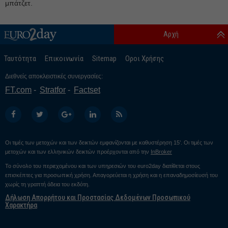
Ιανουάριος 25
μπάτζετ.
Δεκέμβριος 24
Αρχή
Νοέμβριος 24
Οκτώβριος 24
Ταυτότητα
Επικοινωνία
Sitemap
Οροι Χρήσης
Σεπτέμβριος 24
Διεθνείς αποκλειστικές συνεργασίες:
Αύγουστος 24
FT.com
Stratfor
Factset
Ιούλιος 24
Ιούνιος 24
Μάιος 24
Οι τιμές των μετοχών και των δεικτών εμφανίζονται με καθυστέρηση 15’. Οι τιμές των
Απρίλιος 24
μετοχών και των ελληνικών δεικτών προέρχονται από την
InBroker
Μάρτιος 24
Το σύνολο του περιεχομένου και των υπηρεσιών του euro2day διατίθεται στους
επισκέπτες για προσωπική χρήση. Απαγορεύεται η χρήση και η επαναδημοσίευσή του
Φεβρουάριος 24
χωρίς τη γραπτή άδεια του εκδότη.
Δήλωση Απορρήτου και Προστασίας Δεδομένων Προσωπικού
Ιανουάριος 24
Χαρακτήρα
Δεκέμβριος 23