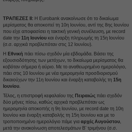
ΤΡΑΠΕΖΕΣ ΙΙ:
Η Eurobank ανακοίνωσε ότι το δικαίωμα
μερίσματος θα αποκοπεί τη 10η Ιουνίου, αντί της 8ης Ιουνίου
που είχε αποφασίσει η τακτική γενική συνέλευση, με record
date την
11η Ιουνίου
και έναρξη πληρωμής τη 15η Ιουνίου
(σ.σ. αρχικά προβλεπόταν στις 12 Ιουνίου).
Η
Εθνική
πάει πίσω σχεδόν μία εβδομάδα. Βάσει της
εξουσιοδότησης των μετόχων, το δικαίωμα μερίσματος θα
κοβόταν σήμερα ή αύριο. Με το αναθεωρημένο ημερολόγιο,
πάει στις 10 Ιουνίου με νέα ημερομηνία προσδιορισμού
δικαιούχων την 11η Ιουνίου και έναρξη καταβολής τη
15η
Ιουνίου
.
Τέλος, η επιστροφή κεφαλαίου της
Πειραιώς
πάει σχεδόν
δύο μήνες πίσω, καθώς αρχικά προβλεπόταν ως
ημερομηνία αποκοπής η 9η Ιουνίου, με record date τη 10η
Ιουνίου και έναρξη καταβολής τη 15η Ιουνίου και με το
τροποποιημένο ημερολόγιο πάμε για
αρχές Αυγούστου
,
μετά την ανακοίνωση αποτελεσμάτων Β' τριμήνου (σ.σ.