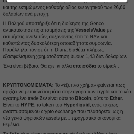
υπολείπεται σημαντικά της πραγματικής αξίας της εταιρείας
και της εκτιμώμενης καθαρής αξίας ενεργητικού των 26,66
δολαρίων ανά μετοχή.
Η Παληού υποστήριξε ότι η διοίκηση της Genco
αντικατέστησε τις αποτιμήσεις της
VesselsValue
με
εκτιμήσεις αναλυτών, αυξάνοντας έτσι το NAV και
καθιστώντας δυσκολότερη οποιαδήποτε συμφωνία.
Παράλληλα, τόνισε ότι η Diana διαθέτει πλήρως
εξασφαλισμένη χρηματοδότηση ύψους 1,43 δισ. δολαρίων.
Ένα είναι βέβαιο. Θα έχει κι άλλα
επεισόδια
το σίριαλ…
ΚΡΥΠΤΟΝΟΜΙΣΜΑΤΑ:
Το
«
έξυπνο χρήμα
»
φαίνεται πως
αρχίζει να μετακινείται μέσα στην αγορά των crypto και το νέο
αγαπημένο trade δεν είναι ούτε το
Bitcoin
, ούτε το
Ether
.
Είναι το
HYPE
, το token του
Hyperliquid
, ενός ταχέως
αναπτυσσόμενου crypto exchange που πλασάρεται ως η
νέα γενιά ψηφιακών assets με… πραγματικά οικονομικά
θεμέλια.