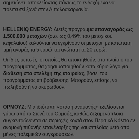
σημειώνει, αποκλείοντας πάντως το ενδεχόμενο να
πολιτευτεί ξανά στην Αιτωλοακαρνανία.
HELLENIQ ENERGY:
Διετές πρόγραμμα
επαναγοράς ως
1.500.000 μετοχών
(σ.σ. ως 0,49% του μετοχικού
κεφαλαίου) καλούνται να εγκρίνουν οι μέτοχοι, με κατώτατη
τιμή αγοράς τα 5 ευρώ και ανώτατη τα 20 ευρώ.
Οι ίδιες μετοχές, οι οποίες θα αποκτηθούν, στο πλαίσιο του
προγράμματος, θα χρησιμοποιηθούν κατά κύριο λόγο για
διάθεση στα στελέχη της εταιρείας
, βάσει του
προγράμματος επιβράβευσης. Μπορούν, επίσης, να
πωληθούν ή να ακυρωθούν.
ΟΡΜΟΥΖ:
Μια ιδιότυπη
«
στάση αναμονής
»
εξελίσσεται
γύρω από τα Στενά του Ορμούζ, καθώς δεξαμενόπλοια
συγκεντρώνονται σε περιοχές κοντά στον Περσικό Κόλπο εν
αναμονή πιθανής επανέναρξης της ναυσιπλοΐας μετά από
μήνες πολεμικών συγκρούσεων.