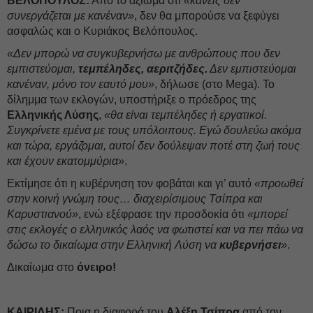
ΒΕΛΟΠΟΥΛΟΣ:
Από το αξίωμα ότι
«κανείς δεν
συνεργάζεται με κανέναν»
, δεν θα μπορούσε να ξεφύγει
ασφαλώς και ο Κυριάκος Βελόπουλος.
«Δεν μπορώ να συγκυβερνήσω με ανθρώπους που δεν
εμπιστεύομαι,
τεμπέληδες, αεριτζήδες.
Δεν εμπιστεύομαι
κανέναν, μόνο τον εαυτό μου»
, δήλωσε (στο Mega). Το
δίλημμα των εκλογών, υποστήριξε ο πρόεδρος της
Ελληνικής Λύσης
,
«θα είναι τεμπέληδες ή εργατικοί.
Συγκρίνετε εμένα με τους υπόλοιπους. Εγώ δουλεύω ακόμα
και τώρα, εργάζομαι, αυτοί δεν δούλεψαν ποτέ στη ζωή τους
και έχουν εκατομμύρια»
.
Εκτίμησε ότι η κυβέρνηση τον φοβάται και γι’ αυτό
«προωθεί
στην κοινή γνώμη τους… διαχειρίσιμους Τσίπρα και
Καρυστιανού»
, ενώ εξέφρασε την προσδοκία ότι
«μπορεί
στις εκλογές ο ελληνικός λαός να φωτιστεί και να πει πάω να
δώσω το δικαίωμα στην Ελληνική Λύση να
κυβερνήσει
»
.
Δικαίωμα στο
όνειρο!
ΚΑΙΡΙΔΗΣ:
Ποια η διαφορά του
Αλέξη Τσίπρα
από τον