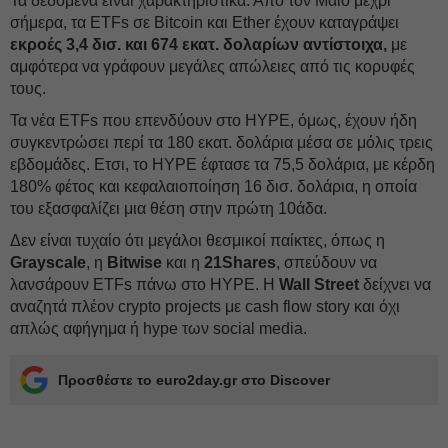
Τα δεδομένα είναι χαρακτηριστικά: Από τον Μάιο μέχρι
σήμερα, τα ETFs σε Bitcoin και Ether έχουν καταγράψει
εκροές 3,4 δισ. και 674 εκατ. δολαρίων αντίστοιχα,
με
αμφότερα να γράφουν μεγάλες απώλειες από τις κορυφές
τους.
Τα νέα ETFs που επενδύουν στο HYPE, όμως, έχουν ήδη
συγκεντρώσει περί τα 180 εκατ. δολάρια μέσα σε μόλις τρεις
εβδομάδες. Ετσι, το HYPE έφτασε τα 75,5 δολάρια, με κέρδη
180% φέτος και κεφαλαιοποίηση 16 δισ. δολάρια, η οποία
του εξασφαλίζει μια θέση στην πρώτη 10άδα.
Δεν είναι τυχαίο ότι μεγάλοι θεσμικοί παίκτες, όπως η
Grayscale
, η
Bitwise
και η
21Shares
, σπεύδουν να
λανσάρουν ETFs πάνω στο HYPE. Η
Wall Street
δείχνει να
αναζητά πλέον crypto projects με cash flow story και όχι
απλώς αφήγημα ή hype των social media.
Προσθέστε το euro2day.gr στο Discover