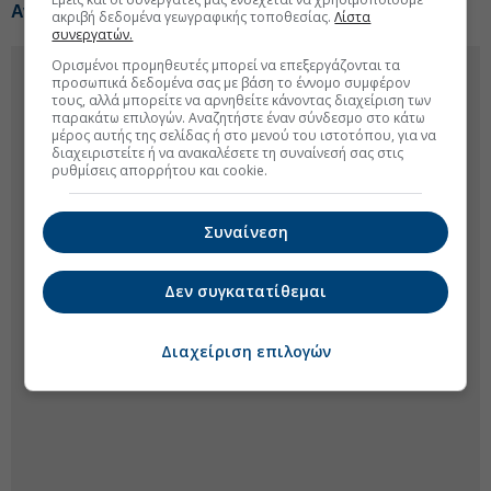
Ανοίγουν τομείς της οικονομίας της Κούβας σε ιδιώτες
ακριβή δεδομένα γεωγραφικής τοποθεσίας.
Λίστα
συνεργατών.
Ορισμένοι προμηθευτές μπορεί να επεξεργάζονται τα
προσωπικά δεδομένα σας με βάση το έννομο συμφέρον
τους, αλλά μπορείτε να αρνηθείτε κάνοντας διαχείριση των
παρακάτω επιλογών. Αναζητήστε έναν σύνδεσμο στο κάτω
μέρος αυτής της σελίδας ή στο μενού του ιστοτόπου, για να
διαχειριστείτε ή να ανακαλέσετε τη συναίνεσή σας στις
ρυθμίσεις απορρήτου και cookie.
Συναίνεση
Δεν συγκατατίθεμαι
Διαχείριση επιλογών