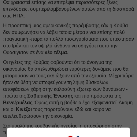
Θα χρειαστεί επίσης να επιτρέψει περισσότερες ξένες
επενδύσεις, συμπεριλαμβανομένων αυτών από τη διασπορά
στις ΗΠΑ.
Η προοπτική μιας αμερικανικής παρέμβασης εάν η Κούβα
δεν συμφωνήσει να λάβει τέτοια μέτρα είναι επίσης πολύ
πραγματική -παρά τα πολλά πισωγυρίσματα που υπέστησαν
στο Ιράν και τον υψηλό κίνδυνο να οδηγήσει αυτό την
Ουάσιγκτον σε ένα
νέο τέλμα.
Οι ηγέτες της Κούβας φοβούνται ότι το άνοιγμα της
οικονομίας θα απελευθερώσει ευρύτερες δυνάμεις που θα
μπορούσαν να τους εκδιώξουν από την εξουσία. Μέχρι τώρα
ήταν σε θέση να αποφεύγουν τη λήψη δύσκολων
αποφάσεων χάρη στην καλοσύνη εξωτερικών δυνάμεων -
πρώτα της
Σοβιετικής Ένωσης
και πιο πρόσφατα της
Βενεζουέλας
. Όμως αυτή η βοήθεια έχει εξαφανιστεί. Ακόμη
και οι
Κινέζοι
τους παροτρύνουν εδώ και καιρό να
απελευθερώσουν την οικονομία.
Στο μυαλό της κουβανικής ηγεσίας, η υποχώρηση στην
πίεση της Ουάσιγκτον θα αποτελούσε ταπείνωση -και