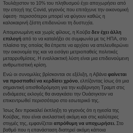
Τουλάχιστον το 10% του πληθυσμού έχει αποχωρήσει από
την εποχή της Covid, γεγονός που επιτάχυνε την οικονομική
ύφεση· περισσότεροι μπορεί να φύγουν καθώς η
καλοκαιρινή ζέστη επιδεινώνει τη δυστυχία.
Απομονωμένη και χωρίς φίλους, η Κούβα
δεν έχει άλλη
επιλογή
από το να καταλήξει σε συμφωνία με τις ΗΠΑ, στο
πλαίσιο της οποίας θα έπρεπε να αρχίσει να απελευθερώνει
την οικονομία της και να εισάγει μετριοπαθείς πολιτικές
μεταρρυθμίσεις. Η εναλλακτική λύση είναι μια επιδεινούμενη
ανθρωπιστική κρίση.
Ενώ οι συνομιλίες βρίσκονται σε εξέλιξη, η Αβάνα
φαίνεται
να προσπαθεί να κερδίσει χρόνο
, ελπίζοντας ίσως ότι μια
σημαντική οπισθοδρόμηση για την κυβέρνηση Τραμπ στις
ενδιάμεσες εκλογές θα αναγκάσει την Ουάσιγκτον να
επικεντρωθεί περισσότερο στο εσωτερικό της.
Ίσως δεν προκαλεί έκπληξη το γεγονός ότι η ηγεσία της
Κούβας, που είναι ανελαστική ακόμη και στις καλύτερες
στιγμές της, εμφανίζεται
απρόθυμη
να υποχωρήσει.
Στο
βαθμό που η επανάσταση διατηρεί ακόμη κάποια