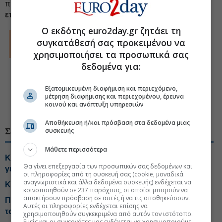
προδοσία όλων όσων υπερασπίζονταν πάντα. Όμως
οι
επιλογές τους εξαντλούνται.
Ο εκδότης euro2day.gr ζητάει τη
© The Financial Times Limited 2026. All rights reserved.
συγκατάθεσή σας προκειμένου να
FT and Financial Times are trademarks of the Financial Times
Ltd.
χρησιμοποιήσει τα προσωπικά σας
Not to be redistributed, copied or modified in any way.
δεδομένα για:
Euro2day.gr is solely responsible for providing this translation
and the Financial Times Limited does not accept any liability
for the accuracy or quality of the translation
Εξατομικευμένη διαφήμιση και περιεχόμενο,
μέτρηση διαφήμισης και περιεχομένου, έρευνα
κοινού και ανάπτυξη υπηρεσιών
#Πολιτική Λατινική Αμερική
#Κούβα
Αποθήκευση ή/και πρόσβαση στα δεδομένα μιας
ΣΧΕΤΙΚΑ ΘΕΜΑΤΑ
συσκευής
Μάθετε περισσότερα
Κούβα: Αποκαταστάθηκε η ηλεκτροδότηση μετά τη
Θα γίνει επεξεργασία των προσωπικών σας δεδομένων και
γενικευμένη διακοπή ρεύματος
οι πληροφορίες από τη συσκευή σας (cookie, μοναδικά
αναγνωριστικά και άλλα δεδομένα συσκευής) ενδέχεται να
Κούβα: Τέταρτο γενικό μπλακ άουτ τον τελευταίο μήνα
κοινοποιηθούν σε 237 παρόχους, οι οποίοι μπορούν να
αποκτήσουν πρόσβαση σε αυτές ή να τις αποθηκεύσουν.
Περού και Μεξικό αποκατέστησαν τις διπλωματικές
Αυτές οι πληροφορίες ενδέχεται επίσης να
τους σχέσεις
χρησιμοποιηθούν συγκεκριμένα από αυτόν τον ιστότοπο.
Εμείς και οι συνεργάτες μας ενδέχεται να χρησιμοποιούμε