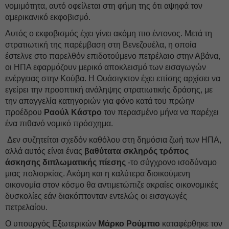
νομιμότητα, αυτό οφείλεται στη φήμη της ότι αψηφά τον
αμερικανικό εκφοβισμό.
Αυτός ο εκφοβισμός έχει γίνει ακόμη πιο έντονος. Μετά τη
στρατιωτική της παρέμβαση στη Βενεζουέλα, η οποία
έστελνε στο παρελθόν επιδοτούμενο πετρέλαιο στην Αβάνα,
οι ΗΠΑ εφαρμόζουν μερικό αποκλεισμό των εισαγωγών
ενέργειας στην Κούβα. Η Ουάσιγκτον έχει επίσης αρχίσει να
εγείρει την προοπτική ανάληψης στρατιωτικής δράσης, με
την απαγγελία κατηγοριών για φόνο κατά του πρώην
προέδρου
Ραούλ Κάστρο
τον περασμένο μήνα να παρέχει
ένα πιθανό νομικό πρόσχημα.
Δεν συζητείται σχεδόν καθόλου στη δημόσια ζωή των ΗΠΑ,
αλλά αυτός είναι ένας
βαθύτατα σκληρός τρόπος
άσκησης διπλωματικής πίεσης
-το σύγχρονο ισοδύναμο
μιας πολιορκίας. Ακόμη και η καλύτερα διοικούμενη
οικονομία στον κόσμο θα αντιμετώπιζε ακραίες οικονομικές
δυσκολίες εάν διακόπτονταν εντελώς οι εισαγωγές
πετρελαίου.
Ο υπουργός Εξωτερικών
Μάρκο Ρούμπιο
καταφέρθηκε τον