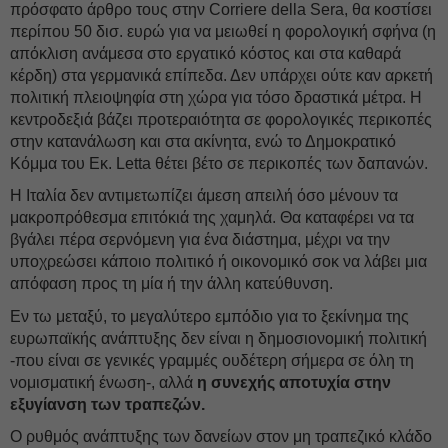
πρόσφατο άρθρο τους στην Corriere della Sera, θα κοστίσει
περίπου 50 δισ. ευρώ για να μειωθεί η φορολογική σφήνα (η
απόκλιση ανάμεσα στο εργατικό κόστος και στα καθαρά
κέρδη) στα γερμανικά επίπεδα. Δεν υπάρχει ούτε καν αρκετή
πολιτική πλειοψηφία στη χώρα για τόσο δραστικά μέτρα. Η
κεντροδεξιά βάζει προτεραιότητα σε φορολογικές περικοπές
στην κατανάλωση και στα ακίνητα, ενώ το Δημοκρατικό
Κόμμα του Εκ. Letta θέτει βέτο σε περικοπές των δαπανών.
Η Ιταλία δεν αντιμετωπίζει άμεση απειλή όσο μένουν τα
μακροπρόθεσμα επιτόκιά της χαμηλά. Θα καταφέρει να τα
βγάλει πέρα σερνόμενη για ένα διάστημα, μέχρι να την
υποχρεώσει κάποιο πολιτικό ή οικονομικό σοκ να λάβει μια
απόφαση προς τη μία ή την άλλη κατεύθυνση.
Εν τω μεταξύ, το μεγαλύτερο εμπόδιο για το ξεκίνημα της
ευρωπαϊκής ανάπτυξης δεν είναι η δημοσιονομική πολιτική
-που είναι σε γενικές γραμμές ουδέτερη σήμερα σε όλη τη
νομισματική ένωση-, αλλά
η συνεχής αποτυχία στην
εξυγίανση των τραπεζών.
Ο ρυθμός ανάπτυξης των δανείων στον μη τραπεζικό κλάδο