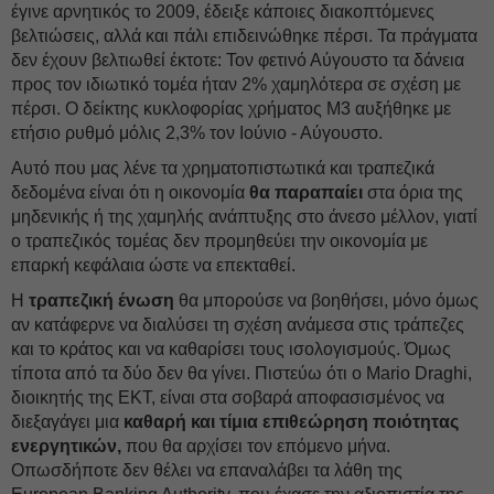
έγινε αρνητικός το 2009, έδειξε κάποιες διακοπτόμενες
βελτιώσεις, αλλά και πάλι επιδεινώθηκε πέρσι. Τα πράγματα
δεν έχουν βελτιωθεί έκτοτε: Τον φετινό Αύγουστο τα δάνεια
προς τον ιδιωτικό τομέα ήταν 2% χαμηλότερα σε σχέση με
πέρσι. Ο δείκτης κυκλοφορίας χρήματος Μ3 αυξήθηκε με
ετήσιο ρυθμό μόλις 2,3% τον Ιούνιο - Αύγουστο.
Αυτό που μας λένε τα χρηματοπιστωτικά και τραπεζικά
δεδομένα είναι ότι η οικονομία
θα παραπαίει
στα όρια της
μηδενικής ή της χαμηλής ανάπτυξης στο άνεσο μέλλον, γιατί
ο τραπεζικός τομέας δεν προμηθεύει την οικονομία με
επαρκή κεφάλαια ώστε να επεκταθεί.
Η
τραπεζική ένωση
θα μπορούσε να βοηθήσει, μόνο όμως
αν κατάφερνε να διαλύσει τη σχέση ανάμεσα στις τράπεζες
και το κράτος και να καθαρίσει τους ισολογισμούς. Όμως
τίποτα από τα δύο δεν θα γίνει. Πιστεύω ότι ο Mario Draghi,
διοικητής της ΕΚΤ, είναι στα σοβαρά αποφασισμένος να
διεξαγάγει μια
καθαρή και τίμια επιθεώρηση ποιότητας
ενεργητικών,
που θα αρχίσει τον επόμενο μήνα.
Οπωσδήποτε δεν θέλει να επαναλάβει τα λάθη της