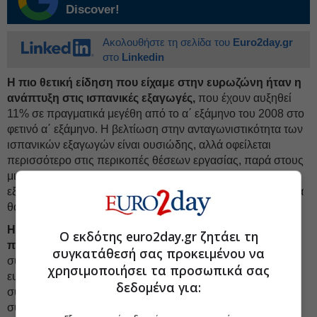
Discover!
Ακολουθήστε τη σελίδα του
Euro2day.gr
στο
Linkedin
Η πιο θετική είδηση που είχαμε στην ευρωζώνη ήταν η
ανάπτυξη στις ισπανικές εξαγωγές,
που έχουν αυξηθεί
11% σε πραγματικά μεγέθη από το α΄ εξάμηνο του 2008 στο
φετινό α΄ εξάμηνο. Η βελτίωση στην ανταγωνιστικότητα των
ισπανικών εξαγωγών είναι ουσιώδης, αλλά οφείλεται
περισσότερο στις περικοπές θέσεων εργασίας, παρά στους
μισθούς. Δεν μου είναι σαφές κατά πόσον μια στρατηγική
εξαγωγικής ανάπτυξης του είδους που προωθεί η Γερμανία
θα ήταν βιώσιμη και σταθερή για την Ισπανία.
Η πολιτική και η οικονομική έκρηξη της Ιταλίας, η
Ο εκδότης euro2day.gr ζητάει τη
πιστωτική αποστράγγιση και η πρόσφατη λιτότητα
συγκατάθεσή σας προκειμένου να
συνιστούν τους βασικούς συντελεστές που βαραίνουν την
χρησιμοποιήσει τα προσωπικά σας
ευρωζώνη σήμερα. Η ύφεση που ξεκίνησε το 2008
δεδομένα για:
συνεχίζεται, αν ξεπεράσουμε την ανόητη εμμονή με τα δύο
συνεχόμενα τρίμηνα. Και δεν πρόκειται να λήξει σύντομα.