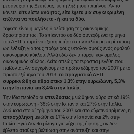
μεσάνυχτα της Δευτέρας, με τη λήξη του τριμήνου. Αν το
κάνετε,
είτε είστε ανόητος, είτε έχετε μια συγκεκριμένη
ατζέντα να πουλήσετε - ή και τα δύο.
Ύφεση είναι η μεγάλη διολίσθηση της οικονομικής
δραστηριότητας. Το επίκεντρο σε δύο συνεχόμενα τρίμηνα
του ΑΕΠ μπορεί να εξυπηρετήσει στην καλύτερη περίπτωση
ως ένδειξη για τους πρόχειρους υπολογισμούς ενός ομαλού
οικονομικού κύκλου. Αλλά εδώ δεν υπάρχει καν ομαλός
οικονομικός κύκλος. Δείτε απλώς τα τεράστια μεγέθη που
παίζονται. Αν συγκρίνουμε το πρώτο εξάμηνο του 2007 με το
πρώτο εξάμηνο του 2013,
το πραγματικό ΑΕΠ
συρρικνώθηκε αθροιστικά 1,3% στην ευρωζώνη, 5,3%
στην Ισπανία και 8,4% στην Ιταλία.
Την ίδια περίοδο οι
επενδύσεις
μειώθηκαν αθροιστικά 19%
στην ευρωζώνη - 38% στην Ισπανία και 27% στην Ιταλία.
Ανάμεσα στο α΄ τρίμηνο του 2007 και στο α΄φετινό τρίμηνο, η
απασχόληση
μειώθηκε 17% στην Ισπανία και 2% στην
Ιταλία. Εγώ δεν θα μίλαγα για λήξη της ύφεσης, αν δεν
έβλεπα σταθερή βελτίωση στην ανάπτυξη και στην