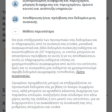
Εξατομικευμένη διαφήμιση και περιεχόμενο,
μέτρηση διαφήμισης και περιεχομένου, έρευνα
κοινού και ανάπτυξη υπηρεσιών
*To Εuro2day.gr ενθαρρύνει τον διάλογο και την
Αποθήκευση ή/και πρόσβαση στα δεδομένα μιας
έκφραση απόψεων από τους αναγνώστες. Σχολιάστε το
συσκευής
άρθρο και πείτε την άποψή σας δημόσια για όσα
συμβαίνουν και μας αφορούν όλους. Αν θεωρείτε το
Μάθετε περισσότερα
άρθρο σημαντικό, διαδώστε το με τα εργαλεία
Θα γίνει επεξεργασία των προσωπικών σας δεδομένων και
κοινωνικής δικτύωσης.
οι πληροφορίες από τη συσκευή σας (cookie, μοναδικά
αναγνωριστικά και άλλα δεδομένα συσκευής) ενδέχεται να
© The Financial Times Limited 2013. All rights reserved.
κοινοποιηθούν σε 237 παρόχους, οι οποίοι μπορούν να
FT and Financial Times are trademarks of the Financial Times
αποκτήσουν πρόσβαση σε αυτές ή να τις αποθηκεύσουν.
Ltd.
Αυτές οι πληροφορίες ενδέχεται επίσης να
Not to be redistributed, copied or modified in any way.
χρησιμοποιηθούν συγκεκριμένα από αυτόν τον ιστότοπο.
Euro2day.gr is solely responsible for providing this translation
Εμείς και οι συνεργάτες μας ενδέχεται να χρησιμοποιούμε
and the Financial Times Limited does not accept any liability
ακριβή δεδομένα γεωγραφικής τοποθεσίας.
Λίστα
συνεργατών.
for the accuracy or quality of the translation
Ορισμένοι προμηθευτές μπορεί να επεξεργάζονται τα
προσωπικά δεδομένα σας με βάση το έννομο συμφέρον
ΣΧΕΤΙΚΑ ΘΕΜΑΤΑ
τους, αλλά μπορείτε να αρνηθείτε κάνοντας διαχείριση των
παρακάτω επιλογών. Αναζητήστε έναν σύνδεσμο στο κάτω
μέρος αυτής της σελίδας ή στο μενού του ιστοτόπου, για να
διαχειριστείτε ή να ανακαλέσετε τη συναίνεσή σας στις
Χρηματιστήριο: Διχασμός σε blue chips και τράπεζες
ρυθμίσεις απορρήτου και cookie.
Τι αλλάζει το χωροταξικό στις τουριστικές επενδύσεις