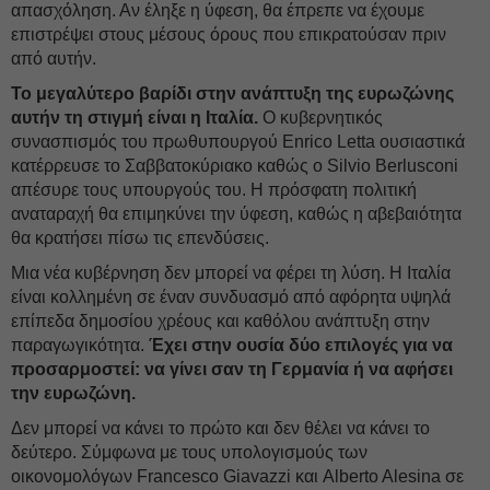
απασχόληση. Αν έληξε η ύφεση, θα έπρεπε να έχουμε
επιστρέψει στους μέσους όρους που επικρατούσαν πριν
από αυτήν.
Το μεγαλύτερο βαρίδι στην ανάπτυξη της ευρωζώνης
αυτήν τη στιγμή είναι η Ιταλία.
Ο κυβερνητικός
συνασπισμός του πρωθυπουργού Enrico Letta ουσιαστικά
κατέρρευσε το Σαββατοκύριακο καθώς ο Silvio Berlusconi
απέσυρε τους υπουργούς του. Η πρόσφατη πολιτική
αναταραχή θα επιμηκύνει την ύφεση, καθώς η αβεβαιότητα
θα κρατήσει πίσω τις επενδύσεις.
Μια νέα κυβέρνηση δεν μπορεί να φέρει τη λύση. Η Ιταλία
είναι κολλημένη σε έναν συνδυασμό από αφόρητα υψηλά
επίπεδα δημοσίου χρέους και καθόλου ανάπτυξη στην
παραγωγικότητα.
Έχει στην ουσία δύο επιλογές για να
προσαρμοστεί: να γίνει σαν τη Γερμανία ή να αφήσει
την ευρωζώνη.
Δεν μπορεί να κάνει το πρώτο και δεν θέλει να κάνει το
δεύτερο. Σύμφωνα με τους υπολογισμούς των
οικονομολόγων Francesco Giavazzi και Alberto Alesina σε