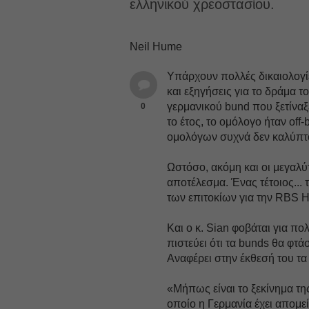
ελληνικού χρεοστασίου.
Neil Hume
Yπάρχουν πολλές δικαιολογί
και εξηγήσεις για το δράμα τ
γερμανικού bund που ξετίναξε
0
το έτος, το ομόλογο ήταν of
ομολόγων συχνά δεν καλύπτ
Ωστόσο, ακόμη και οι μεγαλύ
αποτέλεσμα. Ένας τέτοιος...
των επιτοκίων για την RBS H
Και ο κ. Sian φοβάται για π
πιστεύει ότι τα bunds θα φτ
Αναφέρει στην έκθεσή του τα 
«Μήπως είναι το ξεκίνημα τη
οποίο η Γερμανία έχει απομε