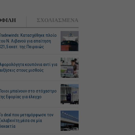
ΦΙΛΗ
ΣΧΟΛΙΑΣΜΕΝΑ
Tradewinds: Κατασχέθηκε πλοίο
του Ν. Λιβανού για απαίτηση
$21,5 εκατ. της Πειραιώς
Αφορολόγητα κουπόνια αντί για
αυξήσεις στους μισθούς
Ποιοι μπαίνουν στο στόχαστρο
της Εφορίας για έλεγχο
Το deal που μεταμόρφωσε τον
Σκλαβενίτη μέσα σε μία
δεκαετία