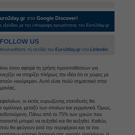
uro2day.gr
στο
Google Discover!
 εξελίξεις με την υπογραφη εγκυρότητας του Euro2day.gr
FOLLOW US
Ακολουθήστε τη σελίδα του
Euro2day.gr
στο
Linkedin
αίνει όσον αφορά τη χρήση προϋποθέσεων για
νεχίζει να στηρίζει πλήρως την ιδέα ότι οι χώρες με
στούν «κούρεμα». Αυτό είναι πολύ σημαντικό στην
μανίας.
κεφαλαίων, οι εκτός ευρωζώνης επενδυτές θα
ι ομόλογα, μεταξύ των οποίων και γερμανικά. Όμως,
ατοδοτούμενη. Πάνω από το 75% των χρεών που
ο ποσοστό μπορεί να αυξηθεί και θα αυξηθεί. Καθώς
που θα φεύγουν από την περιφέρεια και τα πιο
ρατήσουν κάποιο άνοιγμα στις αγορές ομολόγων, η