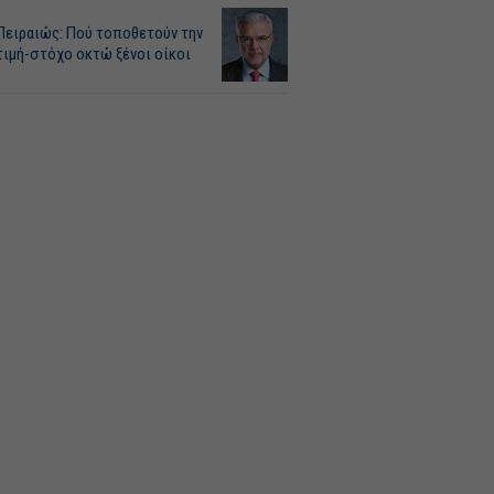
Πειραιώς: Πού τοποθετούν την
τιμή-στόχο οκτώ ξένοι οίκοι