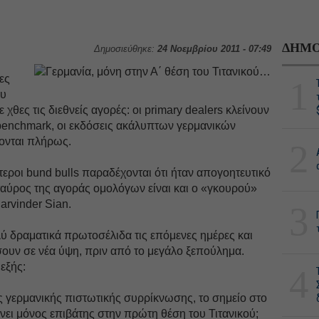
ΔΗΜΟ
Δημοσιεύθηκε:
24 Νοεμβρίου 2011 - 07:49
ες
1
ου
 χθες τις διεθνείς αγορές: οι primary dealers κλείνουν
f-benchmark, οι εκδόσεις ακάλυπτων γερμανικών
ονται πλήρως.
2
τεροι bund bulls παραδέχονται ότι ήταν απογοητευτικό
 ταύρος της αγοράς ομολόγων είναι και ο «γκουρού»
arvinder Sian.
3
ολύ δραματικά πρωτοσέλιδα τις επόμενες ημέρες και
άσουν σε νέα ύψη, πριν από το μεγάλο ξεπούλημα.
εξής:
4
ς γερμανικής πιστωτικής συρρίκνωσης, το σημείο στο
ίνει μόνος επιβάτης στην πρώτη θέση του Τιτανικού;