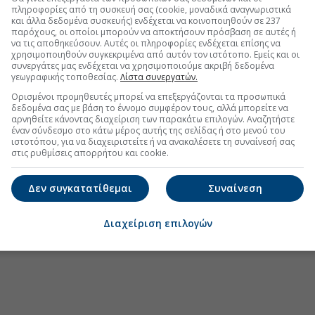
cept any liability for the accuracy or quality of the translation
πληροφορίες από τη συσκευή σας (cookie, μοναδικά αναγνωριστικά
και άλλα δεδομένα συσκευής) ενδέχεται να κοινοποιηθούν σε 237
παρόχους, οι οποίοι μπορούν να αποκτήσουν πρόσβαση σε αυτές ή
να τις αποθηκεύσουν. Αυτές οι πληροφορίες ενδέχεται επίσης να
χρησιμοποιηθούν συγκεκριμένα από αυτόν τον ιστότοπο. Εμείς και οι
συνεργάτες μας ενδέχεται να χρησιμοποιούμε ακριβή δεδομένα
γεωγραφικής τοποθεσίας.
Λίστα συνεργατών.
Data Center, το σενάριο για 1 GW
Ορισμένοι προμηθευτές μπορεί να επεξεργάζονται τα προσωπικά
ια Metlen μετά το εξάμηνο
δεδομένα σας με βάση το έννομο συμφέρον τους, αλλά μπορείτε να
αρνηθείτε κάνοντας διαχείριση των παρακάτω επιλογών. Αναζητήστε
ήμα στα step-up δάνεια η Eurobank
έναν σύνδεσμο στο κάτω μέρος αυτής της σελίδας ή στο μενού του
ιστοτόπου, για να διαχειριστείτε ή να ανακαλέσετε τη συναίνεσή σας
en στο εξάμηνο, EBITDA στα 550 εκατ. ευρώ
στις ρυθμίσεις απορρήτου και cookie.
Δεν συγκατατίθεμαι
Συναίνεση
.gr στο Discover
Διαχείριση επιλογών