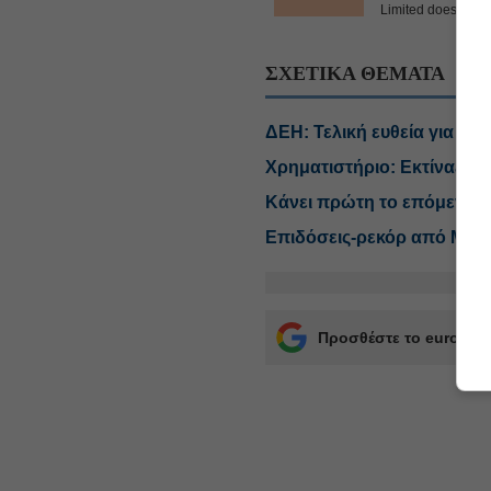
Limited does not ac
ΣΧΕΤΙΚΑ ΘΕΜΑΤΑ
ΔΕΗ: Τελική ευθεία για το 
Χρηματιστήριο: Εκτίναξη γ
Κάνει πρώτη το επόμενο β
Επιδόσεις-ρεκόρ από Metl
Προσθέστε το euro2day