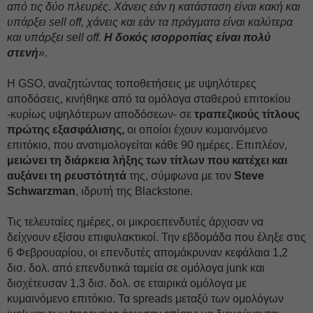
από τις δύο πλευρές. Χάνεις εάν η κατάσταση είναι κακή και
υπάρξει sell off, χάνεις και εάν τα πράγματα είναι καλύτερα
και υπάρξει sell off.
Η δοκός ισορροπίας είναι πολύ
στενή
».
Η GSO, αναζητώντας τοποθετήσεις με υψηλότερες
αποδόσεις, κινήθηκε από τα ομόλογα σταθερού επιτοκίου
-κυρίως υψηλότερων αποδόσεων- σε
τραπεζικούς τίτλους
πρώτης εξασφάλισης,
οι οποίοι έχουν κυμαινόμενο
επιτόκιο, που ανατιμολογείται κάθε 90 ημέρες. Επιπλέον,
μειώνει τη διάρκεια λήξης των τίτλων που κατέχει και
αυξάνει τη ρευστότητά
της, σύμφωνα με τον
Steve
Schwarzman
, ιδρυτή της Blackstone.
Τις τελευταίες ημέρες, οι μικροεπενδυτές άρχισαν να
δείχνουν εξίσου επιφυλακτικοί. Την εβδομάδα που έληξε στις
6 Φεβρουαρίου, οι επενδυτές απομάκρυναν κεφάλαια 1,2
δισ. δολ. από επενδυτικά ταμεία σε ομόλογα junk και
διοχέτευσαν 1,3 δισ. δολ. σε εταιρικά ομόλογα με
κυμαινόμενο επιτόκιο. Τα spreads μεταξύ των ομολόγων