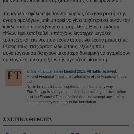
junk και των treasuries άρχισαν επίσης να διευρύνονται.
Τα μεγάλα κεφάλαια φοβούνται κυρίως ότι
ανατροπή
στην
αγορά ομολόγων junk μπορεί να γίνει ταχύτερα σε αυτόν τον
κύκλο από ό,τι συνέβαινε στο παρελθόν. Ενώ η έκδοση
τίτλων έχει εκτοξευθεί, υπάρχουν λιγότερες μεγάλες
τράπεζες και εκείνες που έχουν απομείνει έχουν μειώσει τις
θέσεις τους στα χαρτοφυλάκιά τους, εξέλιξη που
συνεπάγεται ότι θα έχουν μικρότερη δυναμική να αγοράσουν
ομόλογα και αν στηρίξουν την αγορά σε μία κρίση.
© The Financial Times Limited 2013. All rights reserved.
FT and Financial Times are trademarks of the Financial Times
Ltd.
Not to be redistributed, copied or modified in any way.
Euro2day.gr is solely responsible for providing this translation
and the Financial Times Limited does not accept any liability
for the accuracy or quality of the translation
ΣΧΕΤΙΚΑ ΘΕΜΑΤΑ