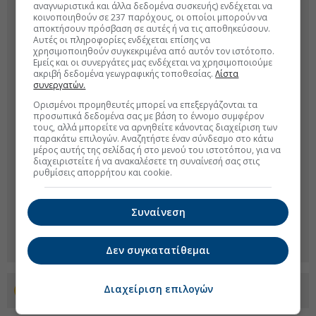
αναγνωριστικά και άλλα δεδομένα συσκευής) ενδέχεται να
κοινοποιηθούν σε 237 παρόχους, οι οποίοι μπορούν να
αποκτήσουν πρόσβαση σε αυτές ή να τις αποθηκεύσουν.
Αυτές οι πληροφορίες ενδέχεται επίσης να
χρησιμοποιηθούν συγκεκριμένα από αυτόν τον ιστότοπο.
Εμείς και οι συνεργάτες μας ενδέχεται να χρησιμοποιούμε
ακριβή δεδομένα γεωγραφικής τοποθεσίας.
Λίστα
συνεργατών.
Ορισμένοι προμηθευτές μπορεί να επεξεργάζονται τα
προσωπικά δεδομένα σας με βάση το έννομο συμφέρον
τους, αλλά μπορείτε να αρνηθείτε κάνοντας διαχείριση των
παρακάτω επιλογών. Αναζητήστε έναν σύνδεσμο στο κάτω
μέρος αυτής της σελίδας ή στο μενού του ιστοτόπου, για να
διαχειριστείτε ή να ανακαλέσετε τη συναίνεσή σας στις
ρυθμίσεις απορρήτου και cookie.
Συναίνεση
Δεν συγκατατίθεμαι
Διαχείριση επιλογών
Προσθέστε το euro2day.gr στο Discover