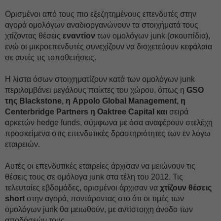
Ορισμένοι από τους πιο εξεζητημένους επενδυτές στην
αγορά ομολόγων αναδιοργανώνουν τα στοιχήματά τους
χτίζοντας θέσεις
εναντίον
των ομολόγων junk (σκουπίδια),
ενώ οι μικροεπενδυτές συνεχίζουν να διοχετεύουν κεφάλαια
σε αυτές τις τοποθετήσεις.
Η λίστα όσων στοιχηματίζουν κατά των ομολόγων junk
περιλαμβάνει μεγάλους παίκτες του χώρου, όπως η
GSO
της Blackstone, η Appolo Global Management, η
Centerbridge Partners η Oaktree Capital και
σειρά
αρκετών hedge funds, σύμφωνα με όσα αναφέρουν στελέχη
προσκείμενα στις επενδυτικές δραστηριότητες των εν λόγω
εταιρειών.
Αυτές οι επενδυτικές εταιρείες άρχισαν να μειώνουν τις
θέσεις τους σε ομόλογα junk στα τέλη του 2012. Τις
τελευταίες εβδομάδες, ορισμένοι άρχισαν να
χτίζουν θέσεις
short
στην αγορά, ποντάροντας στο ότι οι τιμές των
ομολόγων junk θα μειωθούν, με αντίστοιχη άνοδο των
αποδόσεών τους.