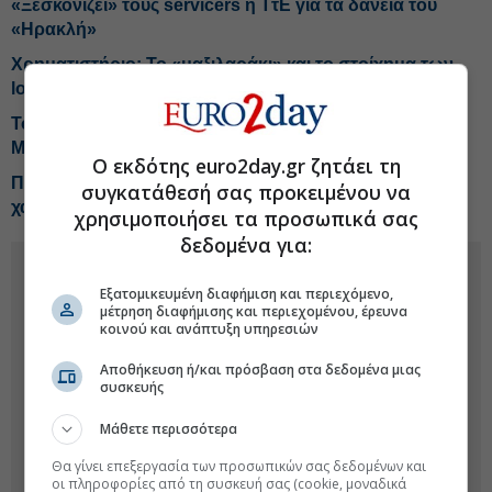
«Ξεσκονίζει» τους servicers η ΤτΕ για τα δάνεια του
«Ηρακλή»
Χρηματιστήριο: Το «μαξιλαράκι» και το στοίχημα των
long
Το σούπερ μάρκετ που κάνει «χρυσές δουλειές» στη
Μύκονο
Ο εκδότης euro2day.gr ζητάει τη
Ποια blue chips συνδυάζουν άνοδο στο ταμπλό και
συγκατάθεσή σας προκειμένου να
χαμηλή αποτίμηση
χρησιμοποιήσει τα προσωπικά σας
δεδομένα για:
Εξατομικευμένη διαφήμιση και περιεχόμενο,
μέτρηση διαφήμισης και περιεχομένου, έρευνα
κοινού και ανάπτυξη υπηρεσιών
Αποθήκευση ή/και πρόσβαση στα δεδομένα μιας
συσκευής
Μάθετε περισσότερα
Θα γίνει επεξεργασία των προσωπικών σας δεδομένων και
οι πληροφορίες από τη συσκευή σας (cookie, μοναδικά