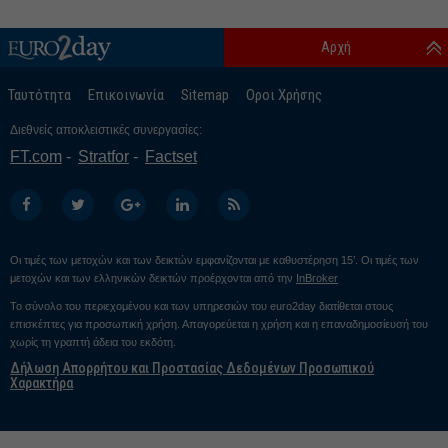
Αρχή
Ταυτότητα
Επικοινωνία
Sitemap
Οροι Χρήσης
Διεθνείς αποκλειστικές συνεργασίες:
FT.com
Stratfor
Factset
Οι τιμές των μετοχών και των δεικτών εμφανίζονται με καθυστέρηση 15’. Οι τιμές των
μετοχών και των ελληνικών δεικτών προέρχονται από την
InBroker
Το σύνολο του περιεχομένου και των υπηρεσιών του euro2day διατίθεται στους
επισκέπτες για προσωπική χρήση. Απαγορεύεται η χρήση και η επαναδημοσίευσή του
χωρίς τη γραπτή άδεια του εκδότη.
Δήλωση Απορρήτου και Προστασίας Δεδομένων Προσωπικού
Χαρακτήρα