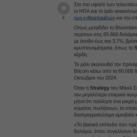
Στο πιο υψηλό των τελευταί
οι ΗΠΑ και το Ιράν ανακοίνω
των εχθροπραξιών
και την ε
0
Oπως μεταδίδει το Bloomber
περίπου στις 65.600 δολάρια
με άνοδο έως και 3,7%, βρίσ
κρυπτονομίσματα, όπως το
S
κέρδη.
Το ράλι ακολουθεί την πρόσφ
Bitcoin κάτω από τα 60.000 
Οκτώβριο του 2024.
Όταν η
Strategy
του Μάικλ Σέ
τον μεγαλύτερο εταιρικό αγ
μήνα ότι πούλησε ένα μικρό 
κύματος πωλήσεων, το οποίο
διαπραγματεύσιμα αμοιβαία 
«Το βασικό επίπεδο που πρέπε
δολάρια, όπου συγκλίνουν δ