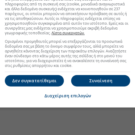
πληροφορίες από τη συσκευή σας (cookie, μοναδικά αναγνωριστικά
υ Τραμπ αναζητά «έξοδο» από τον πόλεμο στο
και άλλα δεδομένα συσκευής) ενδέχεται να κοινοποιηθούν σε 237
παρόχους, οι οποίοι μπορούν να αποκτήσουν πρόσβαση σε αυτές ή
να τις αποθηκεύσουν. Αυτές οι πληροφορίες ενδέχεται επίσης να
χρησιμοποιηθούν συγκεκριμένα από αυτόν τον ιστότοπο. Εμείς και οι
συνεργάτες μας ενδέχεται να χρησιμοποιούμε ακριβή δεδομένα
γεωγραφικής τοποθεσίας.
Λίστα συνεργατών.
.gr στο Discover
Ορισμένοι προμηθευτές μπορεί να επεξεργάζονται τα προσωπικά
δεδομένα σας με βάση το έννομο συμφέρον τους, αλλά μπορείτε να
αρνηθείτε κάνοντας διαχείριση των παρακάτω επιλογών. Αναζητήστε
έναν σύνδεσμο στο κάτω μέρος αυτής της σελίδας ή στο μενού του
ιστοτόπου, για να διαχειριστείτε ή να ανακαλέσετε τη συναίνεσή σας
στις ρυθμίσεις απορρήτου και cookie.
Δεν συγκατατίθεμαι
Συναίνεση
Διαχείριση επιλογών