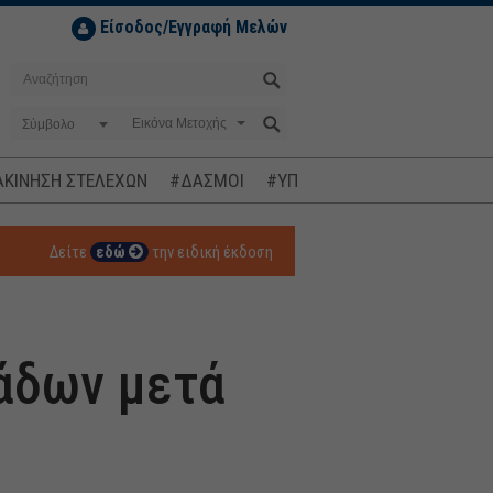
Είσοδος/Εγγραφή Μελών
Σύμβολο
ΚΙΝΗΣΗ ΣΤΕΛΕΧΩΝ
#ΔΑΣΜΟΙ
#ΥΠΟΚΛΟΠΕΣ
#ΠΛΗΘΩΡΙΣΜ
Δείτε
εδώ
την ειδική έκδοση
μάδων μετά