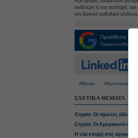
«Οι αγορές αναμένουν μετάβ
ουδέτερη ή πιο αυστηρή, και
τον βασικό καθοδικό κίνδυνο
Προσθέστε το
E
Παρακολουθήστε τις
#Bitcoin
#Κρυπτονομίσμα
ΣΧΕΤΙΚΑ ΘΕΜΑΤΑ
Crypto: Οι πρώτες άδειες 
Crypto: Οι Αμερικανοί «τζ
Η νέα εποχή στις αγορές κα