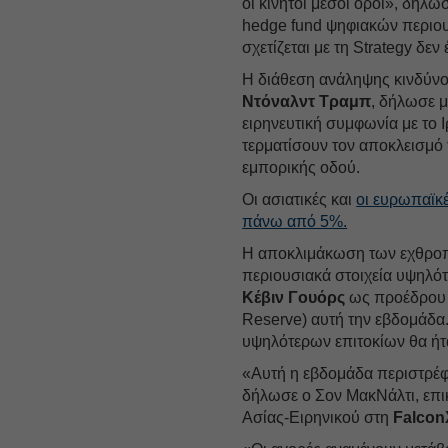
οι κινητοί μέσοι όροι», δήλω
hedge fund ψηφιακών περιου
σχετίζεται με τη Strategy δεν
Η διάθεση ανάληψης κινδύνο
Ντόναλντ
Τραμπ
, δήλωσε 
ειρηνευτική συμφωνία με το 
τερματίσουν τον αποκλεισμό
εμπορικής οδού.
Οι ασιατικές και
οι ευρωπαϊκ
πάνω από 5%.
Η αποκλιμάκωση των εχθροπρ
περιουσιακά στοιχεία υψηλό
Κέβιν Γουόρς
ως προέδρου 
Reserve) αυτή την εβδομάδα
υψηλότερων επιτοκίων θα ήτ
«Αυτή η εβδομάδα περιστρέφε
δήλωσε ο Σον ΜακΝάλτι, επ
Ασίας-Ειρηνικού στη
Falcon