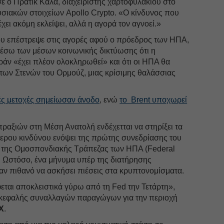
σε ο Πράτικ Κάλα, διαχειριστής χαρτοφυλακίου στο
σιακών στοιχείων Apollo Crypto. «Ο κίνδυνος που
 έχει ακόμη εκλείψει, αλλά η αγορά τον αγνοεί.»
υ επέστρεψε στις αγορές αφού ο πρόεδρος των ΗΠΑ,
μέσω των μέσων κοινωνικής δικτύωσης ότι η
Ιράν «έχει πλέον ολοκληρωθεί» και ότι οι ΗΠΑ θα
 των Στενών του Ορμούζ, μιας κρίσιμης θαλάσσιας
ές μετοχές σημείωσαν άνοδο
, ενώ
το Brent υποχωρεί
αξιών στη Μέση Ανατολή ενδέχετται να στηρίξει τα
τερου κινδύνου ενόψει της πρώτης συνεδρίασης του
της Ομοσπονδιακής Τράπεζας των ΗΠΑ (Federal
. Ωστόσο, ένα μήνυμα υπέρ της διατήρησης
αν πιθανό να ασκήσει πιέσεις στα κρυπτονομίσματα.
ται αποκλειστικά γύρω από τη Fed την Τετάρτη»,
ικεφαλής συναλλαγών παραγώγων για την περιοχή
X
.