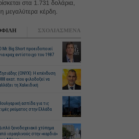
ίσκεται στα 1.731 δολάρια,
η μεγαλύτερα κέρδη.
ΦΙΛΗ
ΣΧΟΛΙΑΣΜΕΝΑ
O Mr. Big Short προειδοποιεί
για κραχ αντίστοιχο του 1987
Ζησιάδης (ONYX): Η επένδυση
388 εκατ. που φιλοδοξεί να
αλλάξει τη Χαλκιδική
Βουλγαρική ασπίδα για τις
τιμές ρεύματος στην Ελλάδα
Διπλό ξενοδοχειακό χτύπημα
από ισραηλινούς στην «καρδιά»