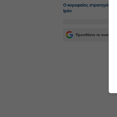
Ο κορυφαίος στρατηγός το
Ιράν
Προσθέστε το euro2day