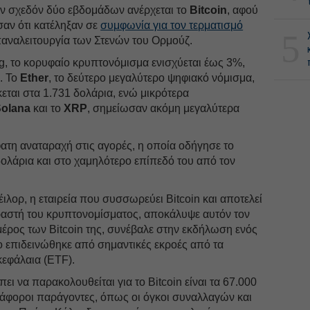
ων σχεδόν δύο εβδομάδων ανέρχεται το
Bitcoin
, αφού
σαν ότι κατέληξαν σε
συμφωνία για τον τερματισμό
5
παναλειτουργία των Στενών του Ορμούζ.
g, το κορυφαίο κρυπτονόμισμα ενισχύεται έως 3%,
. Το
Ether
, το δεύτερο μεγαλύτερο ψηφιακό νόμισμα,
κεται στα 1.731 δολάρια, ενώ μικρότερα
olana
και το
XRP
, σημείωσαν ακόμη μεγαλύτερα
ατη αναταραχή στις αγορές, η οποία οδήγησε το
δολάρια και στο χαμηλότερο επίπεδό του από τον
ιλορ, η εταιρεία που συσσωρεύει Bitcoin και αποτελεί
οραστή του κρυπτονομίσματος, αποκάλυψε αυτόν τον
μέρος των Bitcoin της, συνέβαλε στην εκδήλωση ενός
 επιδεινώθηκε από σημαντικές εκροές από τα
κεφάλαια (ETF).
ι να παρακολουθείται για το Bitcoin είναι τα 67.000
ιάφοροι παράγοντες, όπως οι όγκοι συναλλαγών και