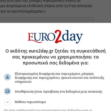
αση από μια πιο χαλαρή νομισματική στάση σε
 μια απρόσμενα επιθετική στάση από τη Fed αποτελεί
 για τα κρυπτονομίσματα.»
uro2day.gr
στο
Google Discover!
 εξελίξεις με την υπογραφη εγκυρότητας του Euro2day.gr
FOLLOW US
Ο εκδότης euro2day.gr ζητάει τη συγκατάθεσή
Ακολουθήστε τη σελίδα του
Euro2day.gr
στο
Linkedin
σας προκειμένου να χρησιμοποιήσει τα
προσωπικά σας δεδομένα για:
τα
#Ιράν
#Ισραήλ-Ιράν
#ΗΠΑ - Ιράν
Εξατομικευμένη διαφήμιση και περιεχόμενο, μέτρηση
διαφήμισης και περιεχομένου, έρευνα κοινού και ανάπτυξη
υπηρεσιών
Αποθήκευση ή/και πρόσβαση στα δεδομένα μιας συσκευής
MiCA αλλάζουν το τοπίο στην Ελλάδα
ογάρουν» με το πιο επικίνδυνο προϊόν της αγοράς
Μάθετε περισσότερα
ι τι σημαίνει για τους Ελληνες επενδυτές
Θα γίνει επεξεργασία των προσωπικών σας δεδομένων και οι