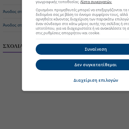
γεωγραφικής τοποθεσίας.
Λίστα συνεργατών.
Ορισμένοι προμηθευτές μπορεί να επεξεργάζονται τα
Άνοδος στο Ενεργητικό των Αμοιβαίων Κεφαλαίων την Δευτέρα
δεδομένα σας με βάση το έννομο συμφέρον τους, αλλά
αρνηθείτε κάνοντας διαχείριση των παρακάτω επιλογώ
έναν σύνδεσμο στο κάτω μέρος αυτής της σελίδας ή στ
Άνοδος στο Ενεργητικό των Αμοιβαίων Κεφαλαίων την Παρασκευή
ιστοτόπου, για να διαχειριστείτε ή να ανακαλέσετε τη 
στις ρυθμίσεις απορρήτου και cookie.
ΣΧΟΛΙΑ ΧΡΗΣΤΩΝ
Συναίνεση
Δεν συγκατατίθεμαι
Διαχείριση επιλογών