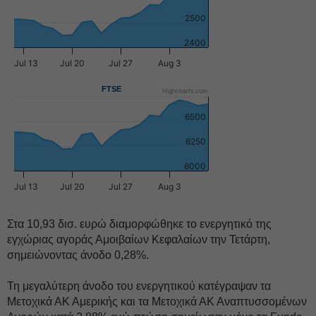
2500
2400
Jul 13
Jul 20
Jul 27
Aug 3
FTSE
Highcharts.com
6500
6250
6000
Jul 13
Jul 20
Jul 27
Aug 3
Στα 10,93 δισ. ευρώ διαμορφώθηκε το ενεργητικό της
εγχώριας αγοράς Αμοιβαίων Κεφαλαίων την Τετάρτη,
σημειώνοντας άνοδο 0,28%.
Τη μεγαλύτερη άνοδο του ενεργητικού κατέγραψαν τα
Μετοχικά ΑΚ Αμερικής και τα Μετοχικά ΑΚ Αναπτυσσομένων