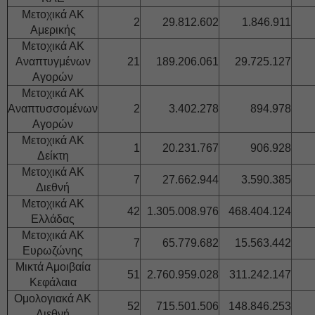
Μετοχικά ΑΚ
2
29.812.602
1.846.911
Αμερικής
Μετοχικά ΑΚ
Αναπτυγμένων
21
189.206.061
29.725.127
Αγορών
Μετοχικά ΑΚ
Αναπτυσσομένων
2
3.402.278
894.978
Αγορών
Μετοχικά ΑΚ
1
20.231.767
906.928
Δείκτη
Μετοχικά ΑΚ
7
27.662.944
3.590.385
Διεθνή
Μετοχικά ΑΚ
42
1.305.008.976
468.404.124
Ελλάδας
Μετοχικά ΑΚ
7
65.779.682
15.563.442
Ευρωζώνης
Μικτά Αμοιβαία
51
2.760.959.028
311.242.147
Κεφάλαια
Ομολογιακά ΑΚ
52
715.501.506
148.846.253
Διεθνή