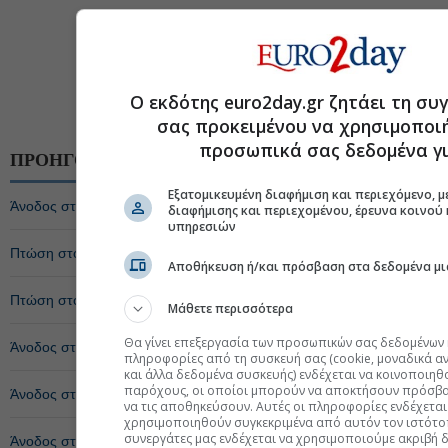
Ο εκδότης euro2day.gr ζητάει τη σ
σας προκειμένου να χρησιμοποι
προσωπικά σας δεδομένα γι
ΠΡΟΗΓΟΥΜΕΝΑ ΑΡΘΡΑ
Εξατομικευμένη διαφήμιση και περιεχόμενο, μ
Άνοδος στο Ενεργητικό των Αμοιβαίων Κεφαλαίων την Τρίτη
διαφήμισης και περιεχομένου, έρευνα κοινού
υπηρεσιών
Πτώση στο Ενεργητικό των Αμοιβαίων Κεφαλαίων την Δευτέρα
Αποθήκευση ή/και πρόσβαση στα δεδομένα μι
Πτώση στο Ενεργητικό των Αμοιβαίων Κεφαλαίων την Παρασκευή
Μάθετε περισσότερα
Θα γίνει επεξεργασία των προσωπικών σας δεδομένων 
Άνοδος στο Ενεργητικό των Αμοιβαίων Κεφαλαίων την Πέμπτη
πληροφορίες από τη συσκευή σας (cookie, μοναδικά α
και άλλα δεδομένα συσκευής) ενδέχεται να κοινοποιηθ
παρόχους, οι οποίοι μπορούν να αποκτήσουν πρόσβα
Άνοδος στο Ενεργητικό των Αμοιβαίων Κεφαλαίων την Τετάρτη
να τις αποθηκεύσουν. Αυτές οι πληροφορίες ενδέχεται
χρησιμοποιηθούν συγκεκριμένα από αυτόν τον ιστότοπο
συνεργάτες μας ενδέχεται να χρησιμοποιούμε ακριβή 
Άνοδος στο Ενεργητικό των Αμοιβαίων Κεφαλαίων την Τρίτη