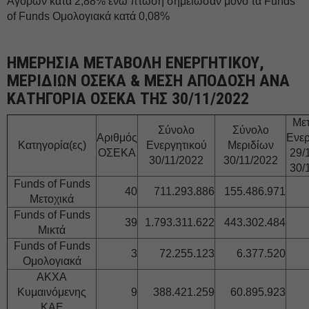
Αγορών κατά 2,88% ενώ πτώση σημείωσαν μόνο τα Funds
of Funds Ομολογιακά κατά 0,08%
ΗΜΕΡΗΣΙΑ ΜΕΤΑΒΟΛΗ ΕΝΕΡΓΗΤΙΚΟΥ,
ΜΕΡΙΔΙΩΝ ΟΣΕΚΑ & ΜΕΣΗ ΑΠΟΔΟΣΗ ΑΝΑ
ΚΑΤΗΓΟΡΙΑ ΟΣΕΚΑ ΤΗΣ 30/11/2022
Με
Σύνολο
Σύνολο
Αριθμός
Ενερ
Κατηγορία(ες)
Ενεργητικού
Μεριδίων
ΟΣΕΚΑ
29/
30/11/2022
30/11/2022
30/
Funds of Funds
40
711.293.886
155.486.971
Μετοχικά
Funds of Funds
39
1.793.311.622
443.302.484
Μικτά
Funds of Funds
3
72.255.123
6.377.520
Ομολογιακά
ΑΚΧΑ
Κυμαινόμενης
9
388.421.259
60.895.923
ΚΑΕ