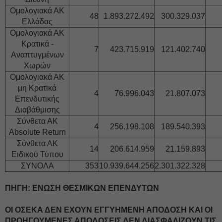
Ομολογιακά ΑΚ
48
1.893.272.492
300.329.037
Ελλάδας
Ομολογιακά ΑΚ
Κρατικά -
7
423.715.919
121.402.740
Αναπτυγμένων
Χωρών
Ομολογιακά ΑΚ
μη Κρατικά
4
76.996.043
21.807.073
Επενδυτικής
Διαβάθμισης
Σύνθετα ΑΚ
4
256.198.108
189.540.393
Absolute Return
Σύνθετα ΑΚ
14
206.614.959
21.159.893
Ειδικού Τύπου
ΣΥΝΟΛΑ
353
10.939.644.256
2.301.322.328
ΠΗΓΗ: ΕΝΩΣΗ ΘΕΣΜΙΚΩΝ ΕΠΕΝΔΥΤΩΝ
ΟΙ ΟΣΕΚΑ ΔΕΝ ΕΧΟΥΝ ΕΓΓΥΗΜΕΝΗ ΑΠΟΔΟΣΗ ΚΑΙ ΟΙ
ΠΡΟΗΓΟΥΜΕΝΕΣ ΑΠΟΔΟΣΕΙΣ ΔΕΝ ΔΙΑΣΦΑΛΙΖΟΥΝ ΤΙΣ