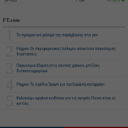
SP-500
7.758
+0,62%
FT.com
1
Το πραγματικό μήνυμα της παρέμβασης στο γεν
2
Ράχμαν: Οι περιφερειακοί πόλεμοι αποκτούν παγκόσμιες
διαστάσεις
3
Παγκόσμια έξαρση στις κλοπές χαλκού, μπίζνες
δισεκατομμυρίων
4
Ράχμαν: Το σχέδιο Τραμπ για την Ευρώπη καταρρέει
5
Καλοκαίρι υψηλού κινδύνου για τις αγορές-Ποιες είναι οι
εστίες