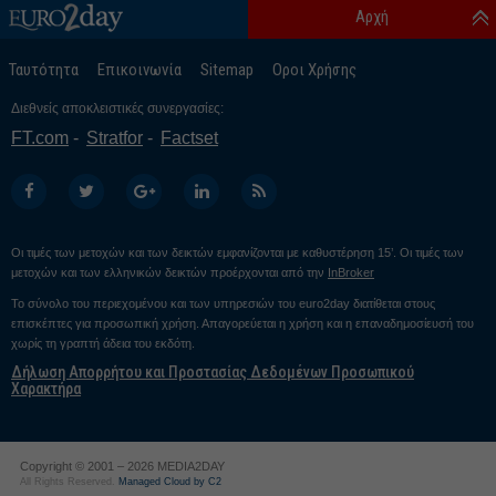
Αρχή
Ταυτότητα
Επικοινωνία
Sitemap
Οροι Χρήσης
Διεθνείς αποκλειστικές συνεργασίες:
FT.com
Stratfor
Factset
Οι τιμές των μετοχών και των δεικτών εμφανίζονται με καθυστέρηση 15’. Οι τιμές των
μετοχών και των ελληνικών δεικτών προέρχονται από την
InBroker
Το σύνολο του περιεχομένου και των υπηρεσιών του euro2day διατίθεται στους
επισκέπτες για προσωπική χρήση. Απαγορεύεται η χρήση και η επαναδημοσίευσή του
χωρίς τη γραπτή άδεια του εκδότη.
Δήλωση Απορρήτου και Προστασίας Δεδομένων Προσωπικού
Χαρακτήρα
Copyright © 2001 – 2026 MEDIA2DAY
All Rights Reserved.
Managed Cloud by C2