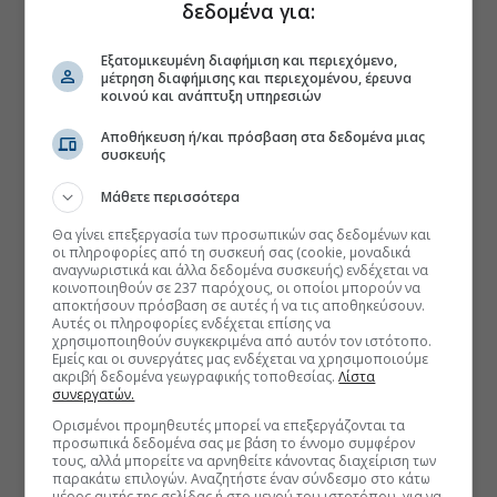
δεδομένα για:
Εξατομικευμένη διαφήμιση και περιεχόμενο,
μέτρηση διαφήμισης και περιεχομένου, έρευνα
κοινού και ανάπτυξη υπηρεσιών
Αποθήκευση ή/και πρόσβαση στα δεδομένα μιας
συσκευής
Μάθετε περισσότερα
Θα γίνει επεξεργασία των προσωπικών σας δεδομένων και
οι πληροφορίες από τη συσκευή σας (cookie, μοναδικά
αναγνωριστικά και άλλα δεδομένα συσκευής) ενδέχεται να
κοινοποιηθούν σε 237 παρόχους, οι οποίοι μπορούν να
αποκτήσουν πρόσβαση σε αυτές ή να τις αποθηκεύσουν.
Αυτές οι πληροφορίες ενδέχεται επίσης να
χρησιμοποιηθούν συγκεκριμένα από αυτόν τον ιστότοπο.
Εμείς και οι συνεργάτες μας ενδέχεται να χρησιμοποιούμε
ακριβή δεδομένα γεωγραφικής τοποθεσίας.
Λίστα
συνεργατών.
Ορισμένοι προμηθευτές μπορεί να επεξεργάζονται τα
προσωπικά δεδομένα σας με βάση το έννομο συμφέρον
τους, αλλά μπορείτε να αρνηθείτε κάνοντας διαχείριση των
παρακάτω επιλογών. Αναζητήστε έναν σύνδεσμο στο κάτω
μέρος αυτής της σελίδας ή στο μενού του ιστοτόπου, για να