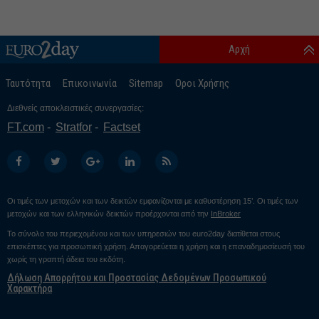
Αρχή
Ταυτότητα
Επικοινωνία
Sitemap
Οροι Χρήσης
Διεθνείς αποκλειστικές συνεργασίες:
FT.com
Stratfor
Factset
Οι τιμές των μετοχών και των δεικτών εμφανίζονται με καθυστέρηση 15’. Οι τιμές των
μετοχών και των ελληνικών δεικτών προέρχονται από την
InBroker
Το σύνολο του περιεχομένου και των υπηρεσιών του euro2day διατίθεται στους
επισκέπτες για προσωπική χρήση. Απαγορεύεται η χρήση και η επαναδημοσίευσή του
χωρίς τη γραπτή άδεια του εκδότη.
Δήλωση Απορρήτου και Προστασίας Δεδομένων Προσωπικού
Χαρακτήρα