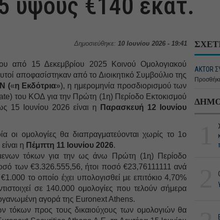
5 ύψους €140 εκατ.
ΣΧΕΤ
Δημοσιεύθηκε:
10 Ιουνίου 2026 - 19:41
ου από 15 Δεκεμβρίου 2025 Κοινού Ομολογιακού
ΑΚTOR Σ
υτοί αποφασίστηκαν από το Διοικητικό Συμβούλιο της
Προσθήκη
Ν (
«
η Εκδότρια
»), η ημερομηνία προσδιορισμού των
ate) του ΚΟΔ για την Πρώτη (1η) Περίοδο Εκτοκισμού
ΔΗΜΟ
ς 15 Ιουνίου 2026 είναι η
Παρασκευή 12 Ιουνίου
1
ία οι ομολογίες θα διαπραγματεύονται χωρίς το 1ο
 είναι η
Πέμπτη 11 Ιουνίου 2026
.
μενων τόκων για την ως άνω Πρώτη (1η) Περίοδο
οσό των €3.326.555,56, ήτοι ποσό €23,76111111 ανά
2
€1.000 το οποίο έχει υπολογισθεί με επιτόκιο 4,70%
ντιστοιχεί σε 140.000 ομολογίες που τελούν σήμερα
γανωμένη αγορά της Euronext Athens.
ων τόκων προς τους δικαιούχους των ομολογιών θα