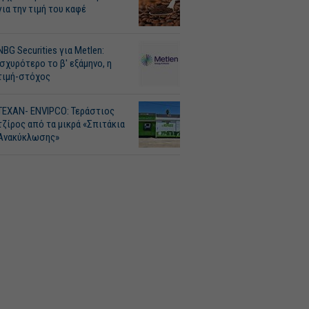
για την τιμή του καφέ
NBG Securities για Metlen:
Ισχυρότερο το β' εξάμηνο, η
τιμή-στόχος
ΤΕΧΑΝ- ENVIPCO: Τεράστιος
τζίρος από τα μικρά «Σπιτάκια
Ανακύκλωσης»