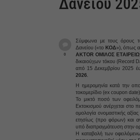
Δανείου 202
Σύμφωνα με τους όρους τ
Δανείου («το
ΚΟΔ
»), όπως α
AKTOR ΟΜΙΛΟΣ ΕΤΑΙΡΕΙΩ
0
δικαιούχων τόκου (Record D
από 15 Δεκεμβρίου 2025 έω
2026
.
H ημερομηνία κατά την οπο
τοκομερίδιο (ex coupon date)
Το μικτό ποσό των οφειλό
Εκτοκισμού ανέρχεται στο π
ομολογία ονομαστικής αξίας 
ετησίως (προ φόρων) και α
υπό διαπραγμάτευση στην ορ
Η καταβολή των οφειλόμεν