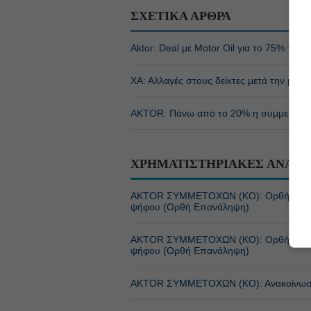
ΣΧΕΤΙΚΑ ΑΡΘΡΑ
Aktor: Deal με Motor Oil για το 75% των 
ΧΑ: Αλλαγές στους δείκτες μετά την μεταβ
AKTOR: Πάνω από το 20% η συμμετοχή τη
ΧΡΗΜΑΤΙΣΤΗΡΙΑΚΕΣ ΑΝΑΚΟ
ΑΚTOR ΣΥΜΜΕΤΟΧΩΝ (ΚΟ): Ορθή Επανά
ψήφου (Ορθή Επανάληψη)
ΑΚTOR ΣΥΜΜΕΤΟΧΩΝ (ΚΟ): Ορθή Επανά
ψήφου (Ορθή Επανάληψη)
ΑΚTOR ΣΥΜΜΕΤΟΧΩΝ (ΚΟ): Ανακοίνωση σχε