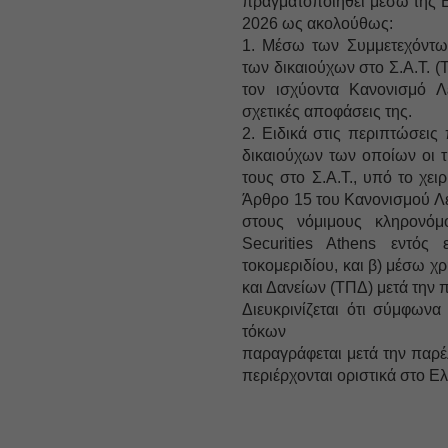
πραγματοποιηθεί μέσω της Eu
2026 ως ακολούθως:
1. Μέσω των Συμμετεχόντω
των δικαιούχων στο Σ.Α.Τ. (
τον ισχύοντα Κανονισμό Λε
σχετικές αποφάσεις της.
2. Ειδικά στις περιπτώσει
δικαιούχων των οποίων οι τ
τους στο Σ.Α.Τ., υπό το χει
Άρθρο 15 του Κανονισμού Λε
στους νόμιμους κληρονόμ
Securities Athens εντός
τοκομεριδίου, και β) μέσω 
και Δανείων (ΤΠΔ) μετά την π
Διευκρινίζεται ότι σύμφων
τόκων
παραγράφεται μετά την παρέ
περιέρχονται οριστικά στο Ε