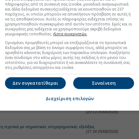
πληροφορίες από τη συσκευή σας (cookie, μοναδικά αναγνωριστικά
τη Μετοχή
Περισσότερα για
και άλλα δεδομένα συσκευής) ενδέχεται να κοινοποιηθούν σε 237
παρόχους, οι οποίοι μπορούν να αποκτήσουν πρόσβαση σε αυτές ή
να τις αποθηκεύσουν. Αυτές οι πληροφορίες ενδέχεται επίσης να
Ηλέκτωρ και Thalis
(17:28 05/08/2026)
χρησιμοποιηθούν συγκεκριμένα από αυτόν τον ιστότοπο. Εμείς και οι
συνεργάτες μας ενδέχεται να χρησιμοποιούμε ακριβή δεδομένα
γεωγραφικής τοποθεσίας.
Λίστα συνεργατών.
ολή του free float στην Aktor
(18:10 04/08/2026)
Ορισμένοι προμηθευτές μπορεί να επεξεργάζονται τα προσωπικά
δεδομένα σας με βάση το έννομο συμφέρον τους, αλλά μπορείτε να
ς Castellano μετά την αύξηση κεφαλαίου
(10:12 03/08/2026)
αρνηθείτε κάνοντας διαχείριση των παρακάτω επιλογών. Αναζητήστε
έναν σύνδεσμο στο κάτω μέρος αυτής της σελίδας ή στο μενού του
ιστοτόπου, για να διαχειριστείτε ή να ανακαλέσετε τη συναίνεσή σας
στις ρυθμίσεις απορρήτου και cookie.
τη Μετοχή
Περισσότερα για
ΙΝΩΣΕΙΣ
Δεν συγκατατίθεμαι
Συναίνεση
ληψη - Γνωστοποίηση μεταβολής ποσοστού δικαιωμάτων
(20:13 05/08/2026)
Διαχείριση επιλογών
ληψη - Γνωστοποίηση μεταβολής ποσοστού δικαιωμάτων
(20:13 05/08/2026)
τικά με σημαντικές επιχειρηματικές εξελίξεις
(17:34 05/08/2026)