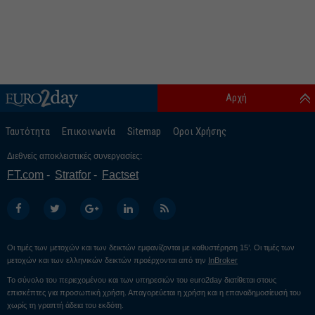
Αρχή
Ταυτότητα
Επικοινωνία
Sitemap
Οροι Χρήσης
Διεθνείς αποκλειστικές συνεργασίες:
FT.com
Stratfor
Factset
Οι τιμές των μετοχών και των δεικτών εμφανίζονται με καθυστέρηση 15’. Οι τιμές των
μετοχών και των ελληνικών δεικτών προέρχονται από την
InBroker
Το σύνολο του περιεχομένου και των υπηρεσιών του euro2day διατίθεται στους
επισκέπτες για προσωπική χρήση. Απαγορεύεται η χρήση και η επαναδημοσίευσή του
χωρίς τη γραπτή άδεια του εκδότη.