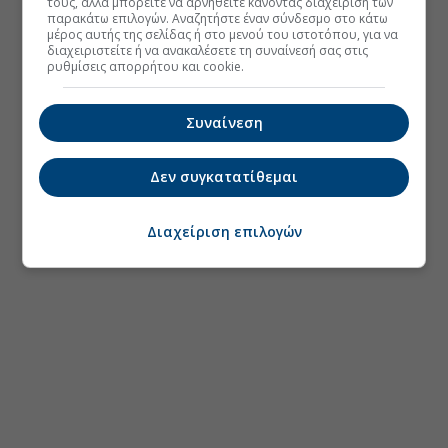
τους, αλλά μπορείτε να αρνηθείτε κάνοντας διαχείριση των
παρακάτω επιλογών. Αναζητήστε έναν σύνδεσμο στο κάτω
μέρος αυτής της σελίδας ή στο μενού του ιστοτόπου, για να
διαχειριστείτε ή να ανακαλέσετε τη συναίνεσή σας στις
ρυθμίσεις απορρήτου και cookie.
Συναίνεση
Δεν συγκατατίθεμαι
Διαχείριση επιλογών