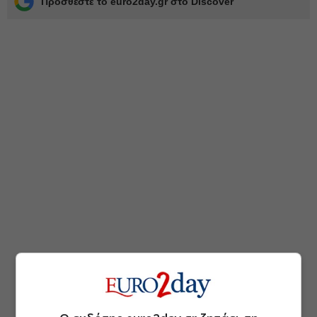
Προσθέστε το euro2day.gr στο Discover