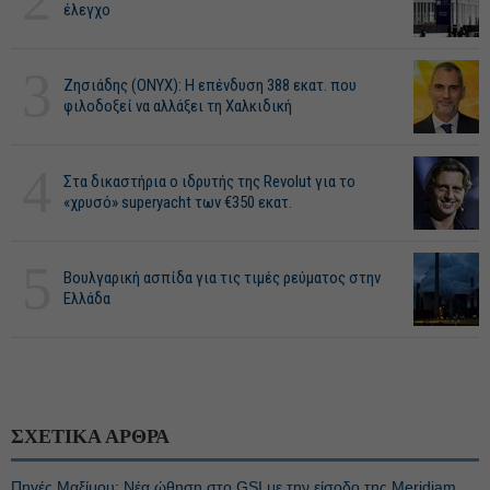
έλεγχο
3
Ζησιάδης (ONYX): Η επένδυση 388 εκατ. που
φιλοδοξεί να αλλάξει τη Χαλκιδική
4
Στα δικαστήρια ο ιδρυτής της Revolut για το
«χρυσό» superyacht των €350 εκατ.
5
Βουλγαρική ασπίδα για τις τιμές ρεύματος στην
Ελλάδα
ΣΧΕΤΙΚΑ ΑΡΘΡΑ
Πηγές Μαξίμου: Νέα ώθηση στο GSI με την είσοδο της Meridiam