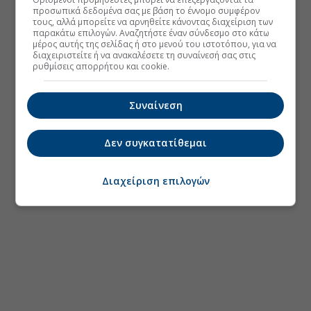
προσωπικά δεδομένα σας με βάση το έννομο συμφέρον
τους, αλλά μπορείτε να αρνηθείτε κάνοντας διαχείριση των
παρακάτω επιλογών. Αναζητήστε έναν σύνδεσμο στο κάτω
μέρος αυτής της σελίδας ή στο μενού του ιστοτόπου, για να
διαχειριστείτε ή να ανακαλέσετε τη συναίνεσή σας στις
ρυθμίσεις απορρήτου και cookie.
Συναίνεση
Δεν συγκατατίθεμαι
Διαχείριση επιλογών