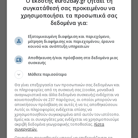
Ο εκδότης euro2day.gr ζητάει τη
συγκατάθεσή σας προκειμένου να
χρησιμοποιήσει τα προσωπικά σας
δεδομένα για:
Εξατομικευμένη διαφήμιση και περιεχόμενο,
μέτρηση διαφήμισης και περιεχομένου, έρευνα
κοινού και ανάπτυξη υπηρεσιών
Αποθήκευση ή/και πρόσβαση στα δεδομένα μιας
συσκευής
Μάθετε περισσότερα
Θα γίνει επεξεργασία των προσωπικών σας δεδομένων και
οι πληροφορίες από τη συσκευή σας (cookie, μοναδικά
αναγνωριστικά και άλλα δεδομένα συσκευής) ενδέχεται να
κοινοποιηθούν σε 237 παρόχους, οι οποίοι μπορούν να
αποκτήσουν πρόσβαση σε αυτές ή να τις αποθηκεύσουν.
Αυτές οι πληροφορίες ενδέχεται επίσης να
χρησιμοποιηθούν συγκεκριμένα από αυτόν τον ιστότοπο.
Εμείς και οι συνεργάτες μας ενδέχεται να χρησιμοποιούμε
ακριβή δεδομένα γεωγραφικής τοποθεσίας.
Λίστα
συνεργατών.
Ορισμένοι προμηθευτές μπορεί να επεξεργάζονται τα