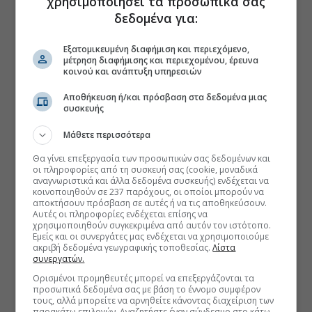
χρησιμοποιήσει τα προσωπικά σας
δεδομένα για:
Εξατομικευμένη διαφήμιση και περιεχόμενο,
μέτρηση διαφήμισης και περιεχομένου, έρευνα
κοινού και ανάπτυξη υπηρεσιών
Αποθήκευση ή/και πρόσβαση στα δεδομένα μιας
συσκευής
Μάθετε περισσότερα
Θα γίνει επεξεργασία των προσωπικών σας δεδομένων και
οι πληροφορίες από τη συσκευή σας (cookie, μοναδικά
αναγνωριστικά και άλλα δεδομένα συσκευής) ενδέχεται να
κοινοποιηθούν σε 237 παρόχους, οι οποίοι μπορούν να
αποκτήσουν πρόσβαση σε αυτές ή να τις αποθηκεύσουν.
Αυτές οι πληροφορίες ενδέχεται επίσης να
χρησιμοποιηθούν συγκεκριμένα από αυτόν τον ιστότοπο.
Εμείς και οι συνεργάτες μας ενδέχεται να χρησιμοποιούμε
ακριβή δεδομένα γεωγραφικής τοποθεσίας.
Λίστα
συνεργατών.
Ορισμένοι προμηθευτές μπορεί να επεξεργάζονται τα
προσωπικά δεδομένα σας με βάση το έννομο συμφέρον
τους, αλλά μπορείτε να αρνηθείτε κάνοντας διαχείριση των
παρακάτω επιλογών. Αναζητήστε έναν σύνδεσμο στο κάτω