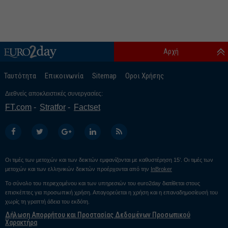
Αρχή
Ταυτότητα
Επικοινωνία
Sitemap
Οροι Χρήσης
Διεθνείς αποκλειστικές συνεργασίες:
FT.com
Stratfor
Factset
Οι τιμές των μετοχών και των δεικτών εμφανίζονται με καθυστέρηση 15’. Οι τιμές των
μετοχών και των ελληνικών δεικτών προέρχονται από την
InBroker
Το σύνολο του περιεχομένου και των υπηρεσιών του euro2day διατίθεται στους
επισκέπτες για προσωπική χρήση. Απαγορεύεται η χρήση και η επαναδημοσίευσή του
χωρίς τη γραπτή άδεια του εκδότη.
Δήλωση Απορρήτου και Προστασίας Δεδομένων Προσωπικού
Χαρακτήρα