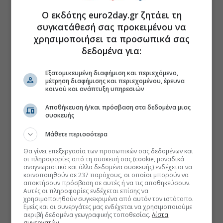
Ο εκδότης euro2day.gr ζητάει τη
συγκατάθεσή σας προκειμένου να
χρησιμοποιήσει τα προσωπικά σας
δεδομένα για:
Εξατομικευμένη διαφήμιση και περιεχόμενο,
μέτρηση διαφήμισης και περιεχομένου, έρευνα
κοινού και ανάπτυξη υπηρεσιών
Αποθήκευση ή/και πρόσβαση στα δεδομένα μιας
συσκευής
Μάθετε περισσότερα
Θα γίνει επεξεργασία των προσωπικών σας δεδομένων και
οι πληροφορίες από τη συσκευή σας (cookie, μοναδικά
αναγνωριστικά και άλλα δεδομένα συσκευής) ενδέχεται να
κοινοποιηθούν σε 237 παρόχους, οι οποίοι μπορούν να
αποκτήσουν πρόσβαση σε αυτές ή να τις αποθηκεύσουν.
Αυτές οι πληροφορίες ενδέχεται επίσης να
χρησιμοποιηθούν συγκεκριμένα από αυτόν τον ιστότοπο.
Εμείς και οι συνεργάτες μας ενδέχεται να χρησιμοποιούμε
ακριβή δεδομένα γεωγραφικής τοποθεσίας.
Λίστα
συνεργατών.