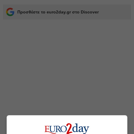
Προσθέστε το euro2day.gr στο Discover