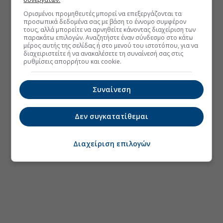
Ορισμένοι προμηθευτές μπορεί να επεξεργάζονται τα
προσωπικά δεδομένα σας με βάση το έννομο συμφέρον
τους, αλλά μπορείτε να αρνηθείτε κάνοντας διαχείριση των
παρακάτω επιλογών. Αναζητήστε έναν σύνδεσμο στο κάτω
μέρος αυτής της σελίδας ή στο μενού του ιστοτόπου, για να
διαχειριστείτε ή να ανακαλέσετε τη συναίνεσή σας στις
ρυθμίσεις απορρήτου και cookie.
Συναίνεση
Δεν συγκατατίθεμαι
Διαχείριση επιλογών