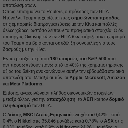
αποτελεσμάτων.
Όπως επισημαίνει το Reuters, ο πρόεδρος των ΗΠΑ
Ντόναλντ Τραμπ ισχυρίζεται πως
σημειώνεται πρόοδος
στις εμπορικές διαπραγματεύσεις με την Κίνα και πολλές
άλλες χώρες, ωστόσο λείπουν τα πραγματικά στοιχεία. Ο δε
υπουργός Οικονομικών των ΗΠΑ
δεν
στήριξε τον ισχυρισμό
του Τραμπ ότι βρίσκονται σε εξέλιξη συνομιλίες για τους
δασμούς με την Κίνα.
Εν τω μεταξύ, περίπου
180 εταιρείες του S&P 500
που
αντιπροσωπεύουν πάνω από το 40% της χρηματιστηριακής
αξίας του δείκτη ανακοινώνουν αυτήν την εβδομάδα εταιρικά
αποτελέσματα. Μεταξύ αυτών, οι
Apple
,
Microsoft
,
Amazon
και
Meta Platforms.
Επίσης, ανακοινώνεται πλήθος οικονομικών στοιχείων,
μεταξύ άλλων για την
απασχόληση
, το
ΑΕΠ
και τον
δομικό
πληθωρισμό
των ΗΠΑ.
Ο δείκτης
MSCI Ασίας-Ειρηνικού
ενισχύεται 0,42%, κατά
0,4% ο
Nikkei
στις 35.846 μονάδες κατά 0,78% ο
ASX
στις
8.030 μονάδες, κατά 0,9% ο
Nifty
στις 24.261 μονάδες, ο