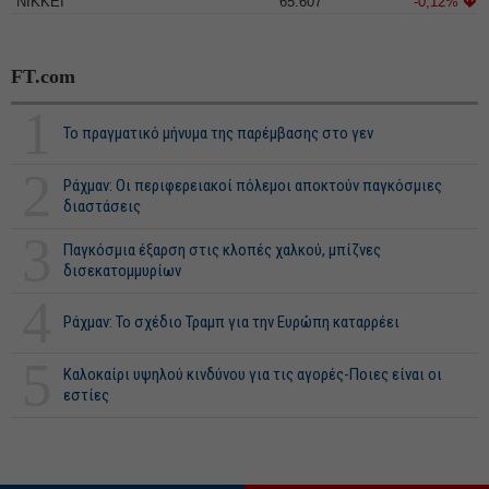
NIKKEI
65.607
-0,12%
FT.com
1
Το πραγματικό μήνυμα της παρέμβασης στο γεν
2
Ράχμαν: Οι περιφερειακοί πόλεμοι αποκτούν παγκόσμιες
διαστάσεις
3
Παγκόσμια έξαρση στις κλοπές χαλκού, μπίζνες
δισεκατομμυρίων
4
Ράχμαν: Το σχέδιο Τραμπ για την Ευρώπη καταρρέει
5
Καλοκαίρι υψηλού κινδύνου για τις αγορές-Ποιες είναι οι
εστίες