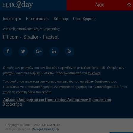
Αρχή
Ταυτότητα
Επικοινωνία
Sitemap
Οροι Χρήσης
Διεθνείς αποκλειστικές συνεργασίες:
FT.com
Stratfor
Factset
Οι τιμές των μετοχών και των δεικτών εμφανίζονται με καθυστέρηση 15’. Οι τιμές των
μετοχών και των ελληνικών δεικτών προέρχονται από την
InBroker
Το σύνολο του περιεχομένου και των υπηρεσιών του euro2day διατίθεται στους
επισκέπτες για προσωπική χρήση. Απαγορεύεται η χρήση και η επαναδημοσίευσή του
χωρίς τη γραπτή άδεια του εκδότη.
Δήλωση Απορρήτου και Προστασίας Δεδομένων Προσωπικού
Χαρακτήρα
Copyright © 2001 – 2026 MEDIA2DAY
All Rights Reserved.
Managed Cloud by C2