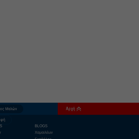
Αρχή
δος Μελών
αφή
S
BLOGS
y
Χαμαιλέων