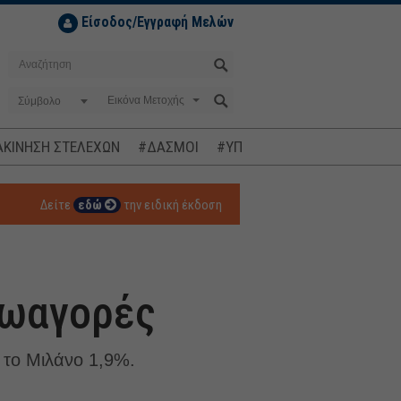
Είσοδος/Εγγραφή Μελών
Σύμβολο
ΚΙΝΗΣΗ ΣΤΕΛΕΧΩΝ
#ΔΑΣΜΟΙ
#ΥΠΟΚΛΟΠΕΣ
#ΠΛΗΘΩΡΙΣΜ
Δείτε
εδώ
την ειδική έκδοση
ρωαγορές
 το Μιλάνο 1,9%.