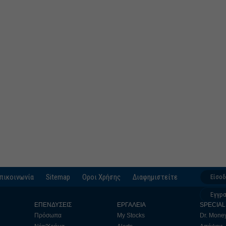
πικοινωνία
Sitemap
Οροι Χρήσης
Διαφημιστείτε
Είσο
Εγγρ
ΕΠΕΝΔΥΣΕΙΣ
ΕΡΓΑΛΕΙΑ
SPECIAL
Πρόσωπα
My Stocks
Dr. Mone