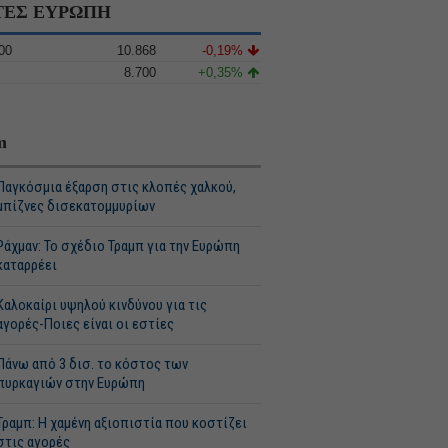
ΤΕΣ ΕΥΡΩΠΗ
00
10.868
-0,19%
8.700
+0,35%
m
Παγκόσμια έξαρση στις κλοπές χαλκού,
μπίζνες δισεκατομμυρίων
Ράχμαν: Το σχέδιο Τραμπ για την Ευρώπη
καταρρέει
Καλοκαίρι υψηλού κινδύνου για τις
αγορές-Ποιες είναι οι εστίες
Πάνω από 3 δισ. το κόστος των
πυρκαγιών στην Ευρώπη
Τραμπ: Η χαμένη αξιοπιστία που κοστίζει
στις αγορές