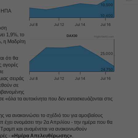
10.500
ν ΗΠΑ
10.400
Jul 8
Jul 12
Jul 14
Jul 16
ώση
ει 1,9%, το
DAX30
Highcharts.com
, η Μαδρίτη
25.000
αι ότι θα
ς αγορές
24.750
σε
μιας σειράς
Jul 8
Jul 12
Jul 14
Jul 16
εθούν σε
αμβανομένης
ε «όλα τα αυτοκίνητα που δεν κατασκευάζονται στις
ς να ανακοινώσει το σχέδιό του για αμοιβαίους
έχει ονομάσει την 2α Απριλίου - την ημέρα που θα
υ Τραμπ και αναμένεται να ανακοινωθούν
ρές -
«Ημέρα Απελευθέρωσης»
.