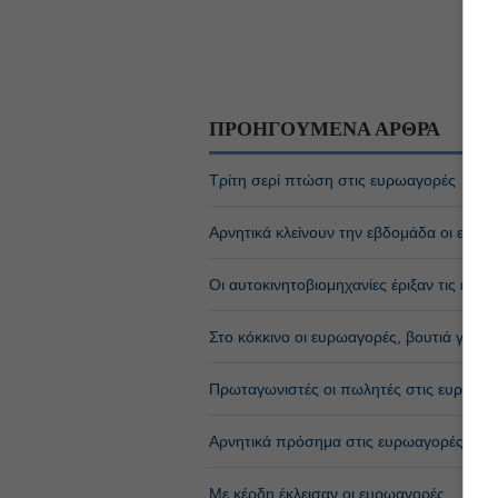
ΠΡΟΗΓΟΥΜΕΝΑ ΑΡΘΡΑ
Τρίτη σερί πτώση στις ευρωαγορές
Αρνητικά κλείνουν την εβδομάδα οι ευρω
Οι αυτοκινητοβιομηχανίες έριξαν τις ευρ
Στο κόκκινο οι ευρωαγορές, βουτιά για τι
Πρωταγωνιστές οι πωλητές στις ευρωαγ
Αρνητικά πρόσημα στις ευρωαγορές, στο 
Με κέρδη έκλεισαν οι ευρωαγορές