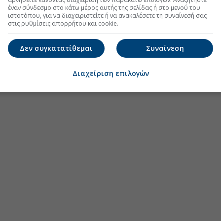
έναν σύνδεσμο στο κάτω μέρος αυτής της σελίδας ή στο μενού του
ιστοτόπου, για να διαχειριστείτε ή να ανακαλέσετε τη συναίνεσή σας
 με «άγνωστο x» τους δασμούς
(10:25 25/03/2025)
στις ρυθμίσεις απορρήτου και cookie.
Δεν συγκατατίθεμαι
Συναίνεση
Διαχείριση επιλογών