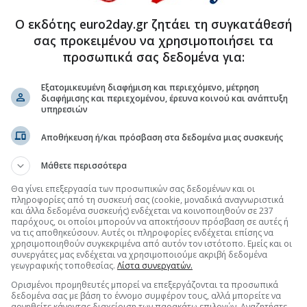
Ο εκδότης euro2day.gr ζητάει τη συγκατάθεσή
σας προκειμένου να χρησιμοποιήσει τα
προσωπικά σας δεδομένα για:
Εξατομικευμένη διαφήμιση και περιεχόμενο, μέτρηση
διαφήμισης και περιεχομένου, έρευνα κοινού και ανάπτυξη
υπηρεσιών
(19:14 28/03/2025)
Αποθήκευση ή/και πρόσβαση στα δεδομένα μιας συσκευής
αγορές
(10:14 28/03/2025)
Μάθετε περισσότερα
ωαγορές
(19:12 27/03/2025)
Θα γίνει επεξεργασία των προσωπικών σας δεδομένων και οι
πληροφορίες από τη συσκευή σας (cookie, μοναδικά αναγνωριστικά
ς αυτοκινητοβιομηχανίες
(10:14 27/03/2025)
και άλλα δεδομένα συσκευής) ενδέχεται να κοινοποιηθούν σε 237
παρόχους, οι οποίοι μπορούν να αποκτήσουν πρόσβαση σε αυτές ή
να τις αποθηκεύσουν. Αυτές οι πληροφορίες ενδέχεται επίσης να
ορές
(19:22 26/03/2025)
χρησιμοποιηθούν συγκεκριμένα από αυτόν τον ιστότοπο. Εμείς και οι
συνεργάτες μας ενδέχεται να χρησιμοποιούμε ακριβή δεδομένα
γεωγραφικής τοποθεσίας.
Λίστα συνεργατών.
επίκεντρο το Λονδίνο
(10:07 26/03/2025)
Ορισμένοι προμηθευτές μπορεί να επεξεργάζονται τα προσωπικά
δεδομένα σας με βάση το έννομο συμφέρον τους, αλλά μπορείτε να
(19:05 25/03/2025)
αρνηθείτε κάνοντας διαχείριση των παρακάτω επιλογών. Αναζητήστε