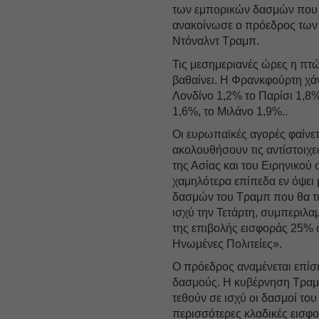
των εμπορικών δασμών που
ανακοίνωσε ο πρόεδρος τω
Ντόναλντ Τραμπ.
Τις μεσημεριανές ώρες η πτ
βαθαίνει. Η Φρανκφούρτη χάν
Λονδίνο 1,2% το Παρίσι 1,8%
1,6%, το Μιλάνο 1,9%..
Οι ευρωπαϊκές αγορές φαίνετ
ακολουθήσουν τις αντίστοιχε
της Ασίας και του Ειρηνικού 
χαμηλότερα επίπεδα εν όψει 
δασμών του Τραμπ που θα τ
ισχύ την Τετάρτη, συμπεριλ
της επιβολής εισφοράς 25% σ
Ηνωμένες Πολιτείες».
Ο πρόεδρος αναμένεται επίση
δασμούς. Η κυβέρνηση Τραμπ 
τεθούν σε ισχύ οι δασμοί το
περισσότερες κλαδικές εισφο