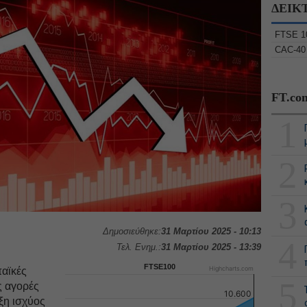
ΔΕΙΚ
FTSE 1
CAC-40
FT.co
1
2
3
Δημοσιεύθηκε:
31 Μαρτίου 2025 - 10:13
4
Τελ. Ενημ.:
31 Μαρτίου 2025 - 13:39
FTSE100
Highcharts.com
παϊκές
5
ς αγορές
10.600
ξη ισχύος