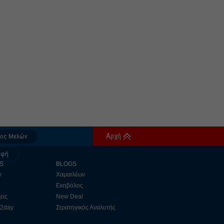
Αρχή
δος Μελών
αφή
S
BLOGS
y
Χαμαιλέων
Εκηβόλος
εις
New Deal
 2day
Στρατηγικός Αναλυτής