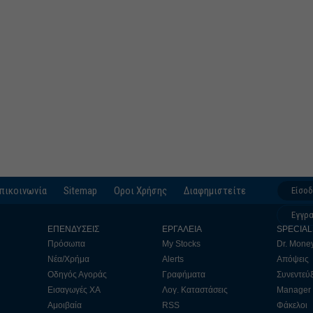
πικοινωνία
Sitemap
Οροι Χρήσης
Διαφημιστείτε
Είσο
Εγγρ
ΕΠΕΝΔΥΣΕΙΣ
ΕΡΓΑΛΕΙΑ
SPECIAL
Πρόσωπα
My Stocks
Dr. Mone
Νέα/Χρήμα
Alerts
Απόψεις
Οδηγός Αγοράς
Γραφήματα
Συνεντεύξ
Εισαγωγές ΧΑ
Λογ. Καταστάσεις
Manager
Αμοιβαία
RSS
Φάκελοι