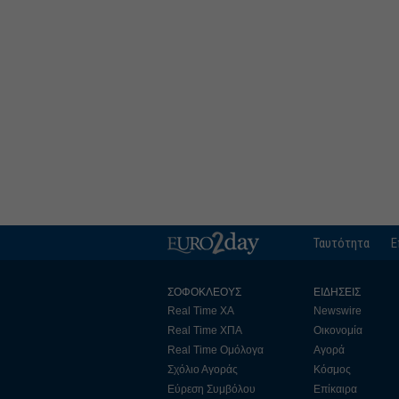
Ταυτότητα
Ε
ΣΟΦΟΚΛΕΟΥΣ
ΕΙΔΗΣΕΙΣ
Real Time ΧΑ
Newswire
Real Time ΧΠΑ
Οικονομία
Real Time Ομόλογα
Αγορά
Σχόλιο Αγοράς
Κόσμος
Εύρεση Συμβόλου
Επίκαιρα