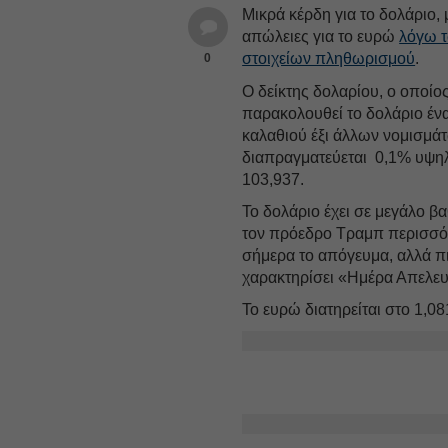
Μικρά κέρδη για το δολάριο, 
απώλειες για το ευρώ
λόγω 
στοιχείων πληθωρισμού
.
0
Ο δείκτης δολαρίου, ο οποίο
παρακολουθεί το δολάριο ένα
καλαθιού έξι άλλων νομισμά
διαπραγματεύεται 0,1% υψηλ
103,937.
Το δολάριο έχει σε μεγάλο 
τον πρόεδρο Τραμπ περισσ
σήμερα το απόγευμα, αλλά πιο
χαρακτηρίσει «Ημέρα Απελε
Το ευρώ διατηρείται στο 1,08