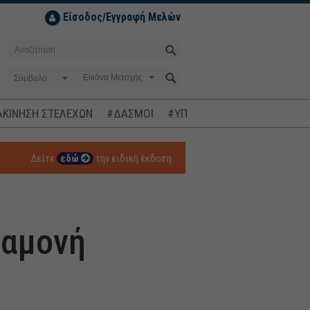
Είσοδος/Εγγραφή Μελών
Σύμβολο
ΚΙΝΗΣΗ ΣΤΕΛΕΧΩΝ
#ΔΑΣΜΟΙ
#ΥΠΟΚΛΟΠΕΣ
#ΠΛΗΘΩΡΙΣΜ
Δείτε
εδώ
την ειδική έκδοση
ναμονή