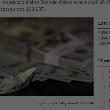
ς παρακολουθεί το δολάριο έναντι ενός καλαθιού 
λότερα στα 103,937.
ΙΣΟΤ
EUR/U
EUR/G
USD/J
FT.co
1
2
3
Δημοσιεύθηκε:
1 Απριλίου 2025 - 12:42