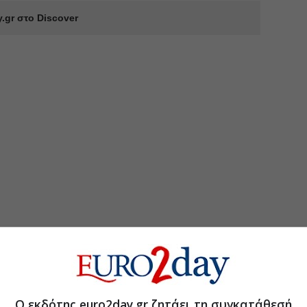
.gr στο Discover
Ο εκδότης euro2day.gr ζητάει τη συγκατάθεσή