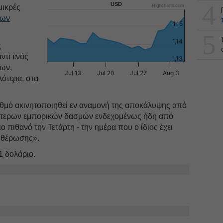
4
USD
Highcharts.com
μικρές
των
1,15
5
1,14
ς
ντι ενός
1,13
των,
Jul 13
Jul 20
Jul 27
Aug 3
ότερα, στα
βαθμό ακινητοποιηθεί εν αναμονή της αποκάλυψης από
ότερων εμπορικών δασμών ενδεχομένως ήδη από
 πιθανό την Τετάρτη - την ημέρα που ο ίδιος έχει
υθέρωσης».
1 δολάριο.