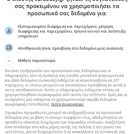
σας προκειμένου να χρησιμοποιήσει τα
προσωπικά σας δεδομένα για:
(11:47 31/03/2025)
Εξατομικευμένη διαφήμιση και περιεχόμενο, μέτρηση
διαφήμισης και περιεχομένου, έρευνα κοινού και ανάπτυξη
υπηρεσιών
στον πληθωρισμό
(12:47 28/03/2025)
Αποθήκευση ή/και πρόσβαση στα δεδομένα μιας συσκευής
 η αγορά συναλλάγματος
(11:30 27/03/2025)
Μάθετε περισσότερα
λίνα
(12:58 26/03/2025)
Θα γίνει επεξεργασία των προσωπικών σας δεδομένων και οι
πληροφορίες από τη συσκευή σας (cookie, μοναδικά αναγνωριστικά
και άλλα δεδομένα συσκευής) ενδέχεται να κοινοποιηθούν σε 237
ώ και γεν
(13:58 25/03/2025)
παρόχους, οι οποίοι μπορούν να αποκτήσουν πρόσβαση σε αυτές ή
να τις αποθηκεύσουν. Αυτές οι πληροφορίες ενδέχεται επίσης να
χρησιμοποιηθούν συγκεκριμένα από αυτόν τον ιστότοπο. Εμείς και οι
ο δολάριο
(12:35 24/03/2025)
συνεργάτες μας ενδέχεται να χρησιμοποιούμε ακριβή δεδομένα
γεωγραφικής τοποθεσίας.
Λίστα συνεργατών.
 δολαρίου για τρίτη ημέρα
(15:59 21/03/2025)
Ορισμένοι προμηθευτές μπορεί να επεξεργάζονται τα προσωπικά
δεδομένα σας με βάση το έννομο συμφέρον τους, αλλά μπορείτε να
αρνηθείτε κάνοντας διαχείριση των παρακάτω επιλογών. Αναζητήστε
το 1,086 η ισοτιμία
(11:32 20/03/2025)
έναν σύνδεσμο στο κάτω μέρος αυτής της σελίδας ή στο μενού του
ιστοτόπου, για να διαχειριστείτε ή να ανακαλέσετε τη συναίνεσή σας