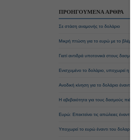
ΠΡΟΗΓΟΥΜΕΝΑ ΑΡΘΡΑ
Σε στάση αναμονής το δολάριο
Μικρή πτώση για το ευρώ με το βλέμμα 
Γιατί αντιδρά υποτονικά στους δασμούς
Ενισχυμένο το δολάριο, υποχωρεί η στερ
Ανοδική κίνηση για το δολάριο έναντι ευρ
Η αβεβαιότητα για τους δασμούς πιέζει τ
Ευρώ: Επεκτείνει τις απώλειες έναντι του
Υποχωρεί το ευρώ έναντι του δολαρίου, σ