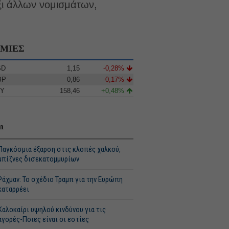
έξι άλλων νομισμάτων,
ΙΜΙΕΣ
SD
1,15
-0,28%
BP
0,86
-0,17%
PY
158,46
+0,48%
m
Παγκόσμια έξαρση στις κλοπές χαλκού,
μπίζνες δισεκατομμυρίων
Ράχμαν: Το σχέδιο Τραμπ για την Ευρώπη
καταρρέει
Καλοκαίρι υψηλού κινδύνου για τις
αγορές-Ποιες είναι οι εστίες