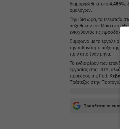
διαμορφώθηκε στο
4,465
%, 
ομολόγων.
Την ίδια ώρα, τα τελευταία στ
αυξήθηκαν τον Μάιο στο υψη
ενισχύοντας τις προσδοκίες 
Σύμφωνα με το εργαλείο Fed
την πιθανότητα αύξησης επιτ
πριν από έναν μήνα.
Το ενδιαφέρον των επενδυτών 
εργασίας στις ΗΠΑ, αλλά και
πρόεδρος της Fed,
Κέβιν Γο
Τράπεζας στην Πορτογαλία.
Προσθέστε το euro2day