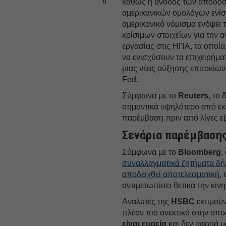
καθώς η άνοδος των αποδό
0
αμερικανικών ομολόγων ενίσ
αμερικανικό νόμισμα ενόψει 
κρίσιμων στοιχείων για την 
εργασίας στις ΗΠΑ, τα οποία
να ενισχύσουν τα επιχειρήμα
μιας νέας αύξησης επιτοκίων
Fed.
Σύμφωνα με το
Reuters
, το
σημαντικά υψηλότερο από εκε
παρέμβαση πριν από λίγες εβ
Σενάρια παρέμβασης
Σύμφωνα με το
Bloomberg
,
συναλλαγματικά ζητήματα δή
αποδειχθεί αποτελεσματική
,
αντιμετωπίσει θετικά την κίν
Αναλυτές της
HSBC
εκτιμούν
πλέον πιο ανεκτικό στην απ
είναι ευρεία
και δεν αφορά μ