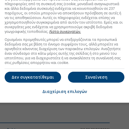
πληροφορίες από τη συσκευή σας (cookie, μοναδικά αναγνωριστικά
και άλλα δεδομένα συσκευής) ενδέχεται να κοινοποιηθούν σε 237
παρόχους, οι οποίοι μπορούν να αποκτήσουν πρόσβαση σε αυτές ή
να τις αποθηκεύσουν. Αυτές οι πληροφορίες ενδέχεται επίσης να
χρησιμοποιηθούν συγκεκριμένα από αυτόν τον ιστότοπο. Εμείς και οι
συνεργάτες μας ενδέχεται να χρησιμοποιούμε ακριβή δεδομένα
γεωγραφικής τοποθεσίας.
Λίστα συνεργατών.
Ορισμένοι προμηθευτές μπορεί να επεξεργάζονται τα προσωπικά
δεδομένα σας με βάση το έννομο συμφέρον τους, αλλά μπορείτε να
αρνηθείτε κάνοντας διαχείριση των παρακάτω επιλογών. Αναζητήστε
έναν σύνδεσμο στο κάτω μέρος αυτής της σελίδας ή στο μενού του
ιστοτόπου, για να διαχειριστείτε ή να ανακαλέσετε τη συναίνεσή σας
στις ρυθμίσεις απορρήτου και cookie.
Δεν συγκατατίθεμαι
Συναίνεση
Διαχείριση επιλογών