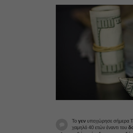
Το
γεν
υποχώρησε σήμερα Τε
χαμηλό 40 ετών έναντι του
δ