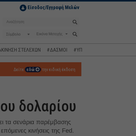
Είσοδος/Εγγραφή Μελών
Σύμβολο
ΚΙΝΗΣΗ ΣΤΕΛΕΧΩΝ
#ΔΑΣΜΟΙ
#ΥΠΟΚΛΟΠΕΣ
#ΠΛΗΘΩΡΙΣΜ
Δείτε
εδώ
την ειδική έκδοση
του δολαρίου
ει τα σενάρια παρέμβασης
 επόμενες κινήσεις της Fed.