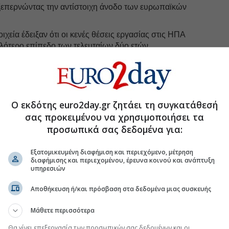
ξεπερνώντας την αντίστοιχη άνοδο των ευρωπαϊκών
οιχεία έδειξαν ότι οι κενές θέσεις εργασίας στις ΗΠΑ
λότερο επίπεδο των τελευταίων δύο ετών,
για περαιτέρω σύσφιξη της νομισματικής πολιτικής.
Watch της CME, οι αγορές αποτιμούν πλέον σε
67
%
οκίων από τη Fed τον Σεπτέμβριο, έναντι μόλις
20,5
%
Ο εκδότης euro2day.gr ζητάει τη συγκατάθεσή
στρέφεται πλέον στα στοιχεία για τις νέες θέσεις
σας προκειμένου να χρησιμοποιήσει τα
 στις δηλώσεις που αναμένεται να κάνει αργότερα ο
προσωπικά σας δεδομένα για:
υόρς,
στο φόρουμ της Ευρωπαϊκής Κεντρικής
Εξατομικευμένη διαφήμιση και περιεχόμενο, μέτρηση
διαφήμισης και περιεχομένου, έρευνα κοινού και ανάπτυξη
υπηρεσιών
.gr στο Discover
Αποθήκευση ή/και πρόσβαση στα δεδομένα μιας συσκευής
Μάθετε περισσότερα
Θα γίνει επεξεργασία των προσωπικών σας δεδομένων και οι