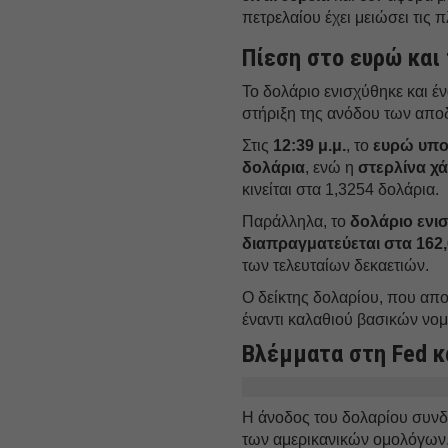
πετρελαίου έχει μειώσει τις 
Πίεση στο ευρώ και
Το δολάριο ενισχύθηκε και έ
στήριξη της ανόδου των απ
Στις
12:39 μ.μ.
, το
ευρώ υποχ
δολάρια
, ενώ η
στερλίνα χ
κινείται στα 1,3254 δολάρια.
Παράλληλα, το
δολάριο ενισ
διαπραγματεύεται στα 162,
των τελευταίων δεκαετιών.
Ο δείκτης δολαρίου, που απο
έναντι καλαθιού βασικών νομι
Βλέμματα στη Fed κ
Η άνοδος του δολαρίου συνδ
των αμερικανικών ομολόγων