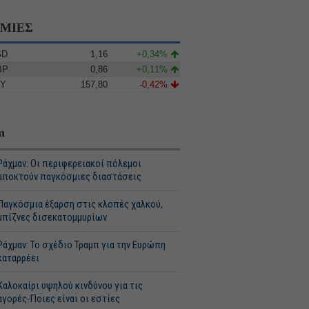
ΙΜΙΕΣ
SD
1,16
+0,34%
BP
0,86
+0,11%
PY
157,80
-0,42%
m
Ράχμαν: Οι περιφερειακοί πόλεμοι
αποκτούν παγκόσμιες διαστάσεις
Παγκόσμια έξαρση στις κλοπές χαλκού,
μπίζνες δισεκατομμυρίων
Ράχμαν: Το σχέδιο Τραμπ για την Ευρώπη
καταρρέει
Καλοκαίρι υψηλού κινδύνου για τις
αγορές-Ποιες είναι οι εστίες