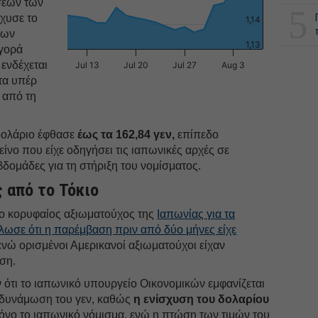
σεων των
5
χυσε το
1,14
των
1,13
αγορά
 ενδέχεται
Jul 13
Jul 20
Jul 27
Aug 3
τα υπέρ
 από τη
 δολάριο έφθασε
έως τα 162,84 γεν,
επίπεδο
ίνο που είχε οδηγήσει τις ιαπωνικές αρχές σε
δομάδες για τη στήριξη του νομίσματος.
 από το Τόκιο
 ο κορυφαίος αξιωματούχος της
Ιαπωνίας για τα
λωσε ότι η παρέμβαση πριν από δύο μήνες είχε
 ενώ ορισμένοι Αμερικανοί αξιωματούχοι είχαν
ηση.
 ότι το ιαπωνικό υπουργείο Οικονομικών εμφανίζεται
οδυνάμωση του γεν, καθώς
η ενίσχυση του δολαρίου
όνο το ιαπωνικό νόμισμα, ενώ η πτώση των τιμών του