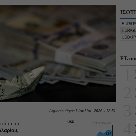
ΙΣΟΤ
EUR/U
EUR/G
USD/J
FT.co
1
2
3
Δημοσιεύθηκε:
1 Ιουλίου 2026 - 12:51
4
USD
Highcharts.com
τάρτη σε
ολαρίου
,
1,15