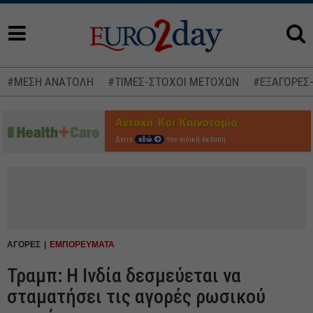
#ΜΕΣΗ ΑΝΑΤΟΛΗ
#ΤΙΜΕΣ-ΣΤΟΧΟΙ ΜΕΤΟΧΩΝ
#ΕΞΑΓΟΡΕΣ
Δείτε
εδώ
την ειδική έκδοση
ΑΓΟΡΕΣ
ΕΜΠΟΡΕΥΜΑΤΑ
Τραμπ: Η Ινδία δεσμεύεται να
σταματήσει τις αγορές ρωσικού