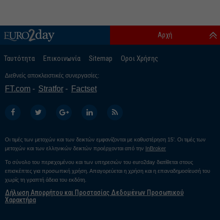
Αρχή
Ταυτότητα
Επικοινωνία
Sitemap
Οροι Χρήσης
Διεθνείς αποκλειστικές συνεργασίες:
FT.com
Stratfor
Factset
Οι τιμές των μετοχών και των δεικτών εμφανίζονται με καθυστέρηση 15’. Οι τιμές των
μετοχών και των ελληνικών δεικτών προέρχονται από την
InBroker
Το σύνολο του περιεχομένου και των υπηρεσιών του euro2day διατίθεται στους
επισκέπτες για προσωπική χρήση. Απαγορεύεται η χρήση και η επαναδημοσίευσή του
χωρίς τη γραπτή άδεια του εκδότη.
Δήλωση Απορρήτου και Προστασίας Δεδομένων Προσωπικού
Χαρακτήρα