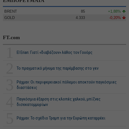
ΕΜΠΟΡΕΥΜΑΤΑ
BRENT
85
+1,88%
GOLD
4.333
-0,20%
FT.com
1
El Erian: Γιατί «διαβάζουν» λάθος τον Γουόρς
2
Το πραγματικό μήνυμα της παρέμβασης στο γεν
3
Ράχμαν: Οι περιφερειακοί πόλεμοι αποκτούν παγκόσμιες
διαστάσεις
4
Παγκόσμια έξαρση στις κλοπές χαλκού, μπίζνες
δισεκατομμυρίων
5
Ράχμαν: Το σχέδιο Τραμπ για την Ευρώπη καταρρέει