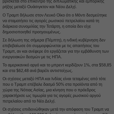
βρίσκεται στο επίκεντρο της διπλωματικής και εμπορικής
ρήξης μεταξύ Ουάσιγκτον και Νέου Δελχί.
Ο Τραμπ δήλωσε στον Λευκό Οίκο ότι ο Μόντι δεσμεύτηκε
να σταματήσει τις αγορές ρωσικού πετρελαίου κατά τη
διάρκεια συνομιλίας την Τετάρτη, η οποία δεν είχε
δημοσιοποιηθεί προηγουμένως.
Σε δήλωση της σήμερα (Πέμπτη), η ινδική κυβέρνηση δεν
επιβεβαίωσε ότι συμμορφώνεται με τις απαιτήσεις του
Τραμπ, αν και ανέφερε ότι εργάζεται για την εμβάθυνση των
ενεργειακών δεσμών με τις ΗΠΑ.
Το αμερικανικό αργό και το μπρεντ κερδίζουν 1%, στα $58,85
και στα $62,48 ανά βαρέλι αντιστοίχως.
Οι σχέσεις μεταξύ ΗΠΑ και Ινδίας είναι τεταμένες από τότε
που ο Τραμπ επέβαλε δασμό 50% στα προϊόντα από τη
χώρα της Νότιας Ασίας, μια κίνηση που ο πρόεδρος
χαρακτήρισε ως τιμωρία για τις αγορές ρωσικού αργού
πετρελαίου από το Νέο Δελχί.
Οι σχέσεις επιδεινώθηκαν μετά την απόφαση του Τραμπ να