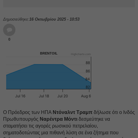
Δημοσιεύθηκε:
16 Οκτωβρίου 2025 - 10:53
0
BRENTOIL
Highcharts.com
88
86
84
82
Jul 16
Jul 18
Jul 20
Aug 6
Ο Πρόεδρος των ΗΠΑ
Ντόναλντ Τραμπ
δήλωσε ότι ο Ινδός
Πρωθυπουργός
Ναρέντρα
Μόντι
δεσμεύτηκε να
σταματήσει τις αγορές ρωσικού πετρελαίου,
σηματοδοτώντας μια πιθανή λύση σε ένα ζήτημα που