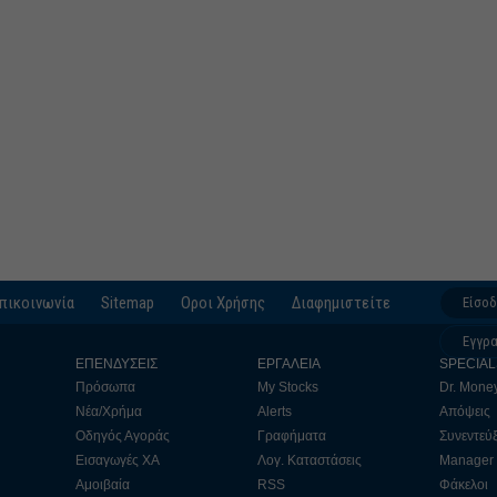
πικοινωνία
Sitemap
Οροι Χρήσης
Διαφημιστείτε
Είσο
Εγγρ
ΕΠΕΝΔΥΣΕΙΣ
ΕΡΓΑΛΕΙΑ
SPECIAL
Πρόσωπα
My Stocks
Dr. Mone
Νέα/Χρήμα
Alerts
Απόψεις
Οδηγός Αγοράς
Γραφήματα
Συνεντεύξ
Εισαγωγές ΧΑ
Λογ. Καταστάσεις
Manager
Αμοιβαία
RSS
Φάκελοι