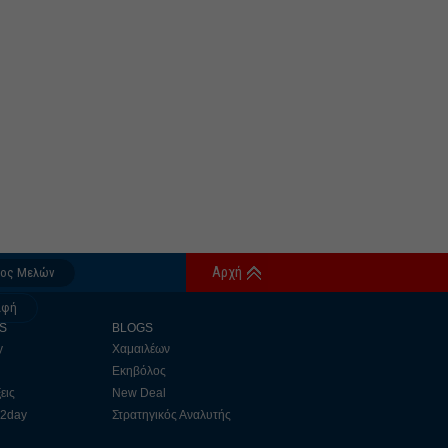
Αρχή
δος Μελών
αφή
S
BLOGS
y
Χαμαιλέων
Εκηβόλος
εις
New Deal
 2day
Στρατηγικός Αναλυτής