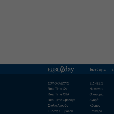
Ταυτότητα
Ε
ΣΟΦΟΚΛΕΟΥΣ
ΕΙΔΗΣΕΙΣ
Real Time ΧΑ
Newswire
Real Time ΧΠΑ
Οικονομία
Real Time Ομόλογα
Αγορά
Σχόλιο Αγοράς
Κόσμος
Εύρεση Συμβόλου
Επίκαιρα