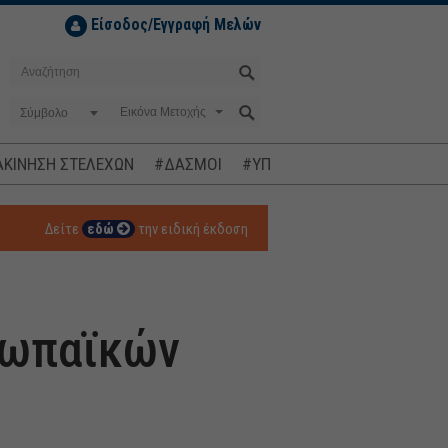
Είσοδος/Εγγραφή Μελών
Σύμβολο
ΚΙΝΗΣΗ ΣΤΕΛΕΧΩΝ
#ΔΑΣΜΟΙ
#ΥΠΟΚΛΟΠΕΣ
#ΠΛΗΘΩΡΙΣΜ
Δείτε
εδώ
την ειδική έκδοση
ρωπαϊκών