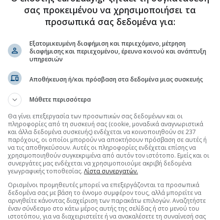
σας προκειμένου να χρησιμοποιήσει τα
προσωπικά σας δεδομένα για:
ρωζώνης
(13:17 19/05/2022)
Εξατομικευμένη διαφήμιση και περιεχόμενο, μέτρηση
διαφήμισης και περιεχομένου, έρευνα κοινού και ανάπτυξη
υπηρεσιών
τούς
(15:01 18/05/2022)
Αποθήκευση ή/και πρόσβαση στα δεδομένα μιας συσκευής
ές Bund, ξανά πάνω από το 1%
(12:45 17/05/2022)
Μάθετε περισσότερα
τούς
(13:31 16/05/2022)
Θα γίνει επεξεργασία των προσωπικών σας δεδομένων και οι
πληροφορίες από τη συσκευή σας (cookie, μοναδικά αναγνωριστικά
και άλλα δεδομένα συσκευής) ενδέχεται να κοινοποιηθούν σε 237
ληνικού 10ετούς
(11:39 13/05/2022)
παρόχους, οι οποίοι μπορούν να αποκτήσουν πρόσβαση σε αυτές ή
να τις αποθηκεύσουν. Αυτές οι πληροφορίες ενδέχεται επίσης να
χρησιμοποιηθούν συγκεκριμένα από αυτόν τον ιστότοπο. Εμείς και οι
ουν τα κρατικά ομόλογα
(12:20 12/05/2022)
συνεργάτες μας ενδέχεται να χρησιμοποιούμε ακριβή δεδομένα
γεωγραφικής τοποθεσίας.
Λίστα συνεργατών.
νικού 10ετούς
(13:11 11/05/2022)
Ορισμένοι προμηθευτές μπορεί να επεξεργάζονται τα προσωπικά
δεδομένα σας με βάση το έννομο συμφέρον τους, αλλά μπορείτε να
αρνηθείτε κάνοντας διαχείριση των παρακάτω επιλογών. Αναζητήστε
0ετούς γερμανικού
(11:33 10/05/2022)
έναν σύνδεσμο στο κάτω μέρος αυτής της σελίδας ή στο μενού του
ιστοτόπου, για να διαχειριστείτε ή να ανακαλέσετε τη συναίνεσή σας