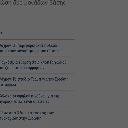
πτώση δύο μονάδων βάσης
m
Ράχμαν: Οι περιφερειακοί πόλεμοι
αποκτούν παγκόσμιες διαστάσεις
Παγκόσμια έξαρση στις κλοπές χαλκού,
μπίζνες δισεκατομμυρίων
Ράχμαν: Το σχέδιο Τραμπ για την Ευρώπη
καταρρέει
Καλοκαίρι υψηλού κινδύνου για τις
αγορές-Ποιες είναι οι εστίες
Πάνω από 3 δισ. το κόστος των
πυρκαγιών στην Ευρώπη