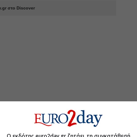
.gr στο Discover
Ο εκδότης euro2day.gr ζητάει τη συγκατάθεσή