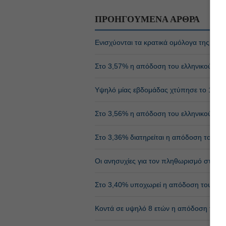
ΠΡΟΗΓΟΥΜΕΝΑ ΑΡΘΡΑ
Ενισχύονται τα κρατικά ομόλογα της ευ
Στο 3,57% η απόδοση του ελληνικού 10ε
Υψηλό μίας εβδομάδας χτύπησε το 10ετ
Στο 3,56% η απόδοση του ελληνικού 10ε
Στο 3,36% διατηρείται η απόδοση του ελ
Οι ανησυχίες για τον πληθωρισμό στηρίζ
Στο 3,40% υποχωρεί η απόδοση του ελλη
Κοντά σε υψηλό 8 ετών η απόδοση του 1