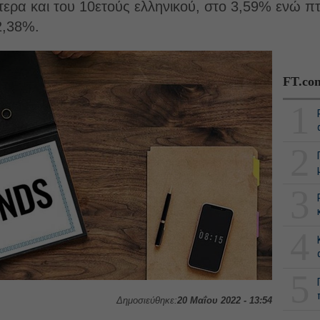
ερα και του 10ετούς ελληνικού, στο 3,59% ενώ 
2,38%.
FT.co
1
2
3
4
5
Δημοσιεύθηκε:
20 Μαΐου 2022 - 13:54