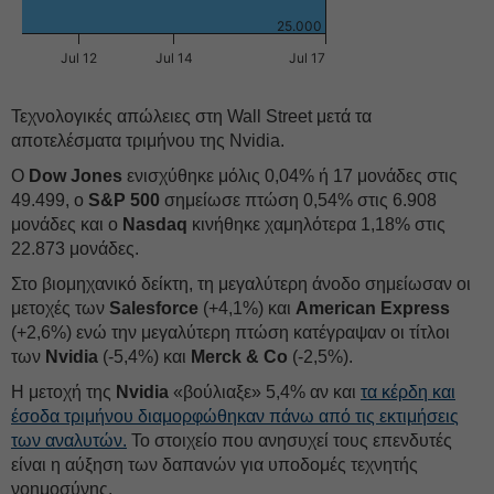
25.000
Jul 12
Jul 14
Jul 17
Τεχνολογικές απώλειες στη Wall Street μετά τα
αποτελέσματα τριμήνου της Nvidia.
Ο
Dow Jones
ενισχύθηκε μόλις 0,04% ή 17 μονάδες στις
49.499, ο
S&P 500
σημείωσε πτώση 0,54% στις 6.908
μονάδες και o
Nasdaq
κινήθηκε χαμηλότερα 1,18% στις
22.873 μονάδες.
Στο βιομηχανικό δείκτη, τη μεγαλύτερη άνοδο σημείωσαν οι
μετοχές των
Salesforce
(+4,1%) και
American Express
(+2,6%) ενώ την μεγαλύτερη πτώση κατέγραψαν οι τίτλοι
των
Nvidia
(-5,4%) και
Merck & Co
(-2,5%).
Η μετοχή της
Nvidia
«βούλιαξε» 5,4% αν και
τα κέρδη και
έσοδα τριμήνου διαμορφώθηκαν πάνω από τις εκτιμήσεις
των αναλυτών.
Το στοιχείο που ανησυχεί τους επενδυτές
είναι η αύξηση των δαπανών για υποδομές τεχνητής
νοημοσύνης.