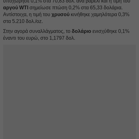
υποχώρησε 0,1% στα 70,83 δολ. ανά βαρέλι και η τιμή του
αργού WTI
σημείωσε πτώση 0,2% στα 65,33 δολάρια.
Αντίστοιχα, η τιμή του
χρυσού
κινήθηκε χαμηλότερα 0,3%
στα 5.210 δολ./oz.
Στην αγορά συναλλάγματος, το
δολάριο
ενισχύθηκε 0,1%
έναντι του ευρώ, στο 1,1797 δολ.