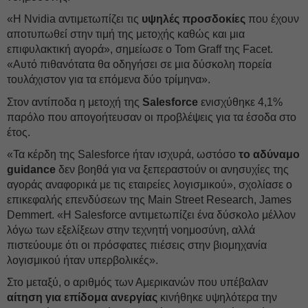
«Η Nvidia αντιμετωπίζει τις
υψηλές προσδοκίες
που έχουν
αποτυπωθεί στην τιμή της μετοχής καθώς και μια
επιφυλακτική αγορά», σημείωσε ο Tom Graff της Facet.
«Αυτό πιθανότατα θα οδηγήσει σε μια δύσκολη πορεία
τουλάχιστον για τα επόμενα δύο τρίμηνα».
Στον αντίποδα η μετοχή της
Salesforce
ενισχύθηκε 4,1%
παρόλο που απογοήτευσαν οι προβλέψεις για τα έσοδα στο
έτος.
«Τα κέρδη της Salesforce ήταν ισχυρά, ωστόσο
το αδύναμο
guidance
δεν βοηθά για να ξεπεραστούν οι ανησυχίες της
αγοράς αναφορικά με τις εταιρείες λογισμικού», σχολίασε ο
επικεφαλής επενδύσεων της Main Street Research, James
Demmert. «Η Salesforce αντιμετωπίζει ένα δύσκολο μέλλον
λόγω των εξελίξεων στην τεχνητή νοημοσύνη, αλλά
πιστεύουμε ότι οι πρόσφατες πιέσεις στην βιομηχανία
λογισμικού ήταν υπερβολικές».
Στο μεταξύ, ο αριθμός των Αμερικανών που υπέβαλαν
αίτηση για επίδομα ανεργίας
κινήθηκε υψηλότερα την