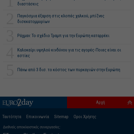
1
διαστάσεις
2
Παγκόσμια έξαρση στις κλοπές χαλκού, μπίζνες
δισεκατομμυρίων
3
Ράχμαν: Το σχέδιο Τραμπ για την Ευρώπη καταρρέει
4
Καλοκαίρι υψηλού κινδύνου για τις αγορές-Ποιες είναι οι
εστίες
5
Πάνω από 3 δισ. το κόστος των πυρκαγιών στην Ευρώπη
Αρχή
Ταυτότητα
Επικοινωνία
Sitemap
Οροι Χρήσης
Διεθνείς αποκλειστικές συνεργασίες: