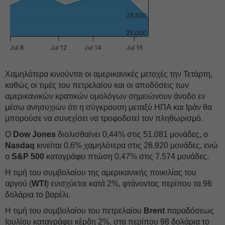
25.500
25.000
Jul 8
Jul 12
Jul 14
Jul 16
Χαμηλότερα κινούνται οι αμερικανικές μετοχές την Τετάρτη,
καθώς οι τιμές του πετρελαίου και οι αποδόσεις των
αμερικανικών κρατικών ομολόγων σημειώνουν άνοδο εν
μέσω ανησυχιών ότι η σύγκρουση μεταξύ ΗΠΑ και Ιράν θα
μπορούσε να συνεχίσει να τροφοδοτεί τον πληθωρισμό.
Ο
Dow Jones
διολισθαίνει 0,44% στις 51.081 μονάδες, ο
Nasdaq
κινείται 0,6% χαμηλότερα στις 26.920 μονάδες, ενώ
ο
S&P 500
καταγράφει πτώση 0,47% στις 7.574 μονάδες.
Η τιμή του συμβολαίου της αμερικανικής ποικιλίας του
αργού (
WTI
) ενισχύεται κατά 2%, φτάνοντας περίπου τα 96
δολάρια το βαρέλι.
Η τιμή του συμβολαίου του πετρελαίου
Brent
παραδόσεως
Ιουλίου καταγράφει κέρδη 2%, στα περίπου 98 δολάρια το