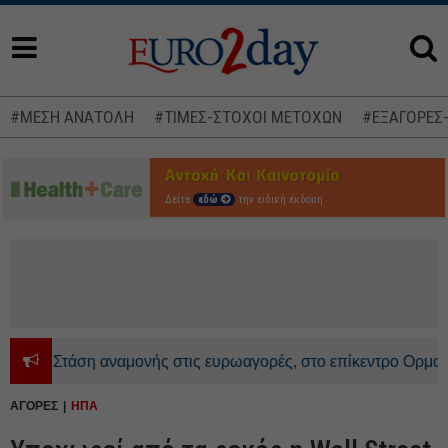
#ΜΕΣΗ ΑΝΑΤΟΛΗ
#ΤΙΜΕΣ-ΣΤΟΧΟΙ ΜΕΤΟΧΩΝ
#ΕΞΑΓΟΡΕΣ
Δείτε
εδώ
την ειδική έκδοση
Στάση αναμονής στις ευρωαγορές, στο επίκεντρο Ορμούζ και
ΑΓΟΡΕΣ
ΗΠΑ