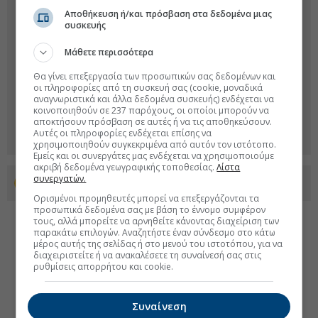
Αποθήκευση ή/και πρόσβαση στα δεδομένα μιας
συσκευής
Μάθετε περισσότερα
Θα γίνει επεξεργασία των προσωπικών σας δεδομένων και
οι πληροφορίες από τη συσκευή σας (cookie, μοναδικά
αναγνωριστικά και άλλα δεδομένα συσκευής) ενδέχεται να
κοινοποιηθούν σε 237 παρόχους, οι οποίοι μπορούν να
αποκτήσουν πρόσβαση σε αυτές ή να τις αποθηκεύσουν.
Αυτές οι πληροφορίες ενδέχεται επίσης να
χρησιμοποιηθούν συγκεκριμένα από αυτόν τον ιστότοπο.
Εμείς και οι συνεργάτες μας ενδέχεται να χρησιμοποιούμε
ακριβή δεδομένα γεωγραφικής τοποθεσίας.
Λίστα
συνεργατών.
Προσθέστε το euro2day.gr στο Discover
Ορισμένοι προμηθευτές μπορεί να επεξεργάζονται τα
προσωπικά δεδομένα σας με βάση το έννομο συμφέρον
τους, αλλά μπορείτε να αρνηθείτε κάνοντας διαχείριση των
παρακάτω επιλογών. Αναζητήστε έναν σύνδεσμο στο κάτω
μέρος αυτής της σελίδας ή στο μενού του ιστοτόπου, για να
διαχειριστείτε ή να ανακαλέσετε τη συναίνεσή σας στις
ρυθμίσεις απορρήτου και cookie.
Συναίνεση