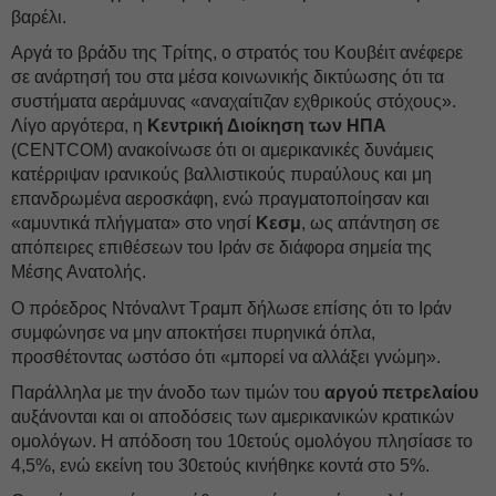
βαρέλι.
Αργά το βράδυ της Τρίτης, ο στρατός του Κουβέιτ ανέφερε
σε ανάρτησή του στα μέσα κοινωνικής δικτύωσης ότι τα
συστήματα αεράμυνας «αναχαίτιζαν εχθρικούς στόχους».
Λίγο αργότερα, η
Κεντρική Διοίκηση των ΗΠΑ
(CENTCOM) ανακοίνωσε ότι οι αμερικανικές δυνάμεις
κατέρριψαν ιρανικούς βαλλιστικούς πυραύλους και μη
επανδρωμένα αεροσκάφη, ενώ πραγματοποίησαν και
«αμυντικά πλήγματα» στο νησί
Κεσμ
, ως απάντηση σε
απόπειρες επιθέσεων του Ιράν σε διάφορα σημεία της
Μέσης Ανατολής.
Ο πρόεδρος Ντόναλντ Τραμπ δήλωσε επίσης ότι το Ιράν
συμφώνησε να μην αποκτήσει πυρηνικά όπλα,
προσθέτοντας ωστόσο ότι «μπορεί να αλλάξει γνώμη».
Παράλληλα με την άνοδο των τιμών του
αργού πετρελαίου
αυξάνονται και οι αποδόσεις των αμερικανικών κρατικών
ομολόγων. Η απόδοση του 10ετούς ομολόγου πλησίασε το
4,5%, ενώ εκείνη του 30ετούς κινήθηκε κοντά στο 5%.