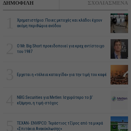
ΔΗΜΟΦΙΛΗ
ΣΧΟΛΙΑΣΜΕΝΑ
1
Χρηματιστήριο: Ποιες μετοχές και κλάδοι έχουν
ακόμη περιθώρια ανόδου
2
O Mr. Big Short προειδοποιεί για κραχ αντίστοιχο
του 1987
3
Ερχεται η «τέλεια καταιγίδα» για την τιμή του καφέ
4
NBG Securities για Metlen: Ισχυρότερο το β'
εξάμηνο, η τιμή-στόχος
5
ΤΕΧΑΝ- ENVIPCO: Τεράστιος τζίρος από τα μικρά
«Σπιτάκια Ανακύκλωσης»