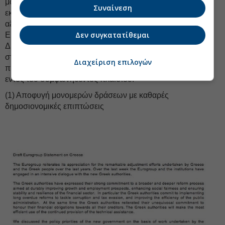
μόνο για την ανακεφαλαιοποίηση τραπεζών και για κόστη
Συναίνεση
εκκαθάρισης και θα εκταμιευτούν στη βάση μιας
αξιολόγησης από τους θεσμούς και μιας απόφασης από το
Δεν συγκατατίθεμαι
Eurogroup.
Διατηρούμε τη δέσμευσή μας για την παροχή επαρκούς
στήριξης στην Ελλάδα μέχρι να αποκτήσει ξανά την πλήρη
Διαχείριση επιλογών
πρόσβαση στις αγορές, εφόσον τηρεί τις δεσμεύσεις της
εντός του συμφωνηθέντος πλαισίου.
(1) Αποφυγή μονομερών δράσεων με καθαρές
δημοσιονομικές επιπτώσεις