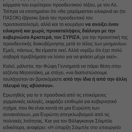
κόμματα του ευρύτερου προοδευτικού τόξου, με τον Αλ.
Τσίπρα να επισημαίνει ότι «θα χαιρόμασταν ειλικρινά αν (το
ΠΑΣΟΚ) έβρισκε ξανά τον προοδευτικό του
προσανατολισμό, αλλά και το κουράγιο
να ανοίξει έναν
ειλικρινή και χωρίς προκαταλήψεις διάλογο με την
κυβερνώσα Αριστερά, τον ΣΥΡΙΖΑ,
για την προοπτική της
προοδευτικής διακυβέρνησης μετά το τέλος των μνημονίων.
Εμείς, πάντως, θα είμαστε εκεί. Αλλά νομίζω ότι έχει πολύ
σοβαρά προβλήματα να λύσει για να φτάσει μέχρι εκεί».
Καλεί, μάλιστα, την Φώφη Γεννηματά να πάρει θέση στην
ατζέντα Μητσοτάκη, με στόχο, «να διαπιστώσουμε
τουλάχιστον αν βρισκόμαστε
από την ίδια ή από την άλλη
πλευρά της αβύσσου».
Ερωτηθείς για το τι προσδοκά από τις επικείμενες
γερμανικές εκλογές, εκφράζει επιθυμία για κυβερνητικό
σχήμα, που θα είναι κοντά σε μια Ευρώπη των
συναινέσεων, μια Ευρώπη απεγκλωβισμού από τις
πολιτικές λιτότητας. Και για τον Βόλφγκανγκ Σόιμπλε
ειδικότερα, αναφέρει: «Η ύπαρξη Σόιμπλε στο υπουργείο