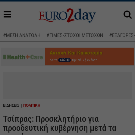
#ΜΕΣΗ ΑΝΑΤΟΛΗ
#ΤΙΜΕΣ-ΣΤΟΧΟΙ ΜΕΤΟΧΩΝ
#ΕΞΑΓΟΡΕΣ
Δείτε
εδώ
την ειδική έκδοση
ΕΙΔΗΣΕΙΣ
ΠΟΛΙΤΙΚΗ
Τσίπρας: Προσκλητήριο για
προοδευτική κυβέρνηση μετά τα