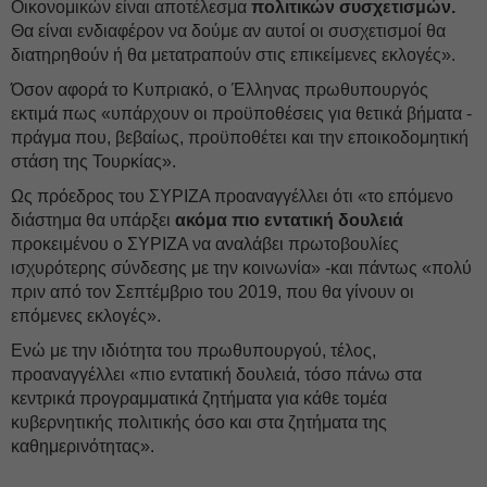
Οικονομικών είναι αποτέλεσμα
πολιτικών συσχετισμών.
Θα είναι ενδιαφέρον να δούμε αν αυτοί οι συσχετισμοί θα
διατηρηθούν ή θα μετατραπούν στις επικείμενες εκλογές».
Όσον αφορά το Κυπριακό, ο Έλληνας πρωθυπουργός
εκτιμά πως «υπάρχουν οι προϋποθέσεις για θετικά βήματα -
πράγμα που, βεβαίως, προϋποθέτει και την εποικοδομητική
στάση της Τουρκίας».
Ως πρόεδρος του ΣΥΡΙΖΑ προαναγγέλλει ότι «το επόμενο
διάστημα θα υπάρξει
ακόμα πιο εντατική δουλειά
προκειμένου ο ΣΥΡΙΖΑ να αναλάβει πρωτοβουλίες
ισχυρότερης σύνδεσης με την κοινωνία» -και πάντως «πολύ
πριν από τον Σεπτέμβριο του 2019, που θα γίνουν οι
επόμενες εκλογές».
Ενώ με την ιδιότητα του πρωθυπουργού, τέλος,
προαναγγέλλει «πιο εντατική δουλειά, τόσο πάνω στα
κεντρικά προγραμματικά ζητήματα για κάθε τομέα
κυβερνητικής πολιτικής όσο και στα ζητήματα της
καθημερινότητας».