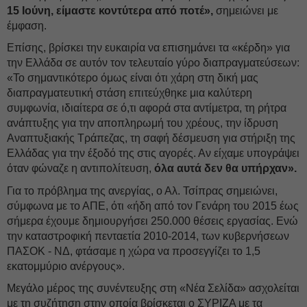
15 Ιούνη, είμαστε κοντύτερα από ποτέ»,
σημειώνει με
έμφαση.
Επίσης, βρίσκει την ευκαιρία να επισημάνει τα «κέρδη» για
την Ελλάδα σε αυτόν τον τελευταίο γύρο διαπραγματεύσεων:
«Το σημαντικότερο όμως είναι ότι χάρη στη δική μας
διαπραγματευτική στάση επιτεύχθηκε μια καλύτερη
συμφωνία, ιδιαίτερα σε ό,τι αφορά στα αντίμετρα, τη ρήτρα
ανάπτυξης για την αποπληρωμή του χρέους, την ίδρυση
Αναπτυξιακής Τράπεζας, τη σαφή δέσμευση για στήριξη της
Ελλάδας για την έξοδό της στις αγορές. Αν είχαμε υπογράψει
όταν φώναζε η αντιπολίτευση,
όλα αυτά δεν θα υπήρχαν».
Για το πρόβλημα της ανεργίας, ο Αλ. Τσίπρας σημειώνει,
σύμφωνα με το ΑΠΕ, ότι «ήδη από τον Γενάρη του 2015 έως
σήμερα έχουμε δημιουργήσει 250.000 θέσεις εργασίας. Ενώ
την καταστροφική πενταετία 2010-2014, των κυβερνήσεων
ΠΑΣΟΚ - ΝΔ, φτάσαμε η χώρα να προσεγγίζει το 1,5
εκατομμύριο ανέργους».
Μεγάλο μέρος της συνέντευξης στη «Νέα Σελίδα» ασχολείται
με τη συζήτηση στην οποία βρίσκεται ο ΣΥΡΙΖΑ με τα