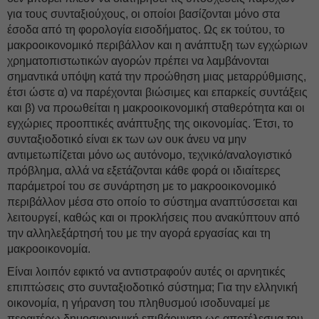
για τους συνταξιούχους, οι οποίοι βασίζονται μόνο στα
έσοδα από τη φορολογία εισοδήματος. Ως εκ τούτου, το
μακροοικονομικό περιβάλλον και η ανάπτυξη των εγχώριων
χρηματοπιστωτικών αγορών πρέπει να λαμβάνονται
σημαντικά υπόψη κατά την προώθηση μιας μεταρρύθμισης,
έτσι ώστε α) να παρέχονται βιώσιμες και επαρκείς συντάξεις
και β) να προωθείται η μακροοικονομική σταθερότητα και οι
εγχώριες προοπτικές ανάπτυξης της οικονομίας. Έτσι, το
συνταξιοδοτικό είναι εκ των ων ουκ άνευ να μην
αντιμετωπίζεται μόνο ως αυτόνομο, τεχνικό/αναλογιστικό
πρόβλημα, αλλά να εξετάζονται κάθε φορά οι ιδιαίτερες
παράμετροί του σε συνάρτηση με το μακροοικονομικό
περιβάλλον μέσα στο οποίο το σύστημα αναπτύσσεται και
λειτουργεί, καθώς και οι προκλήσεις που ανακύπτουν από
την αλληλεξάρτησή του με την αγορά εργασίας και τη
μακροοικονομία.
Είναι λοιπόν εφικτό να αντιστραφούν αυτές οι αρνητικές
επιπτώσεις στο συνταξιοδοτικό σύστημα; Για την ελληνική
οικονομία, η γήρανση του πληθυσμού ισοδυναμεί με
περαιτέρω δημοσιονομική επιβάρυνση ως αποτέλεσμα του