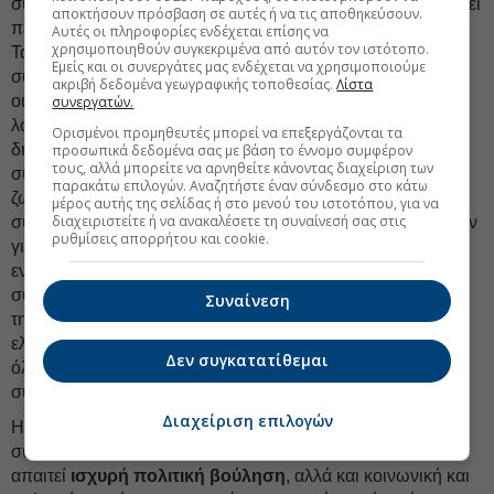
σύστημα και έτσι κατέστη σαφές ότι δεν μπορούσε να αντέξει
αποκτήσουν πρόσβαση σε αυτές ή να τις αποθηκεύσουν.
περισσότερα ελλείμματα.
Αυτές οι πληροφορίες ενδέχεται επίσης να
χρησιμοποιηθούν συγκεκριμένα από αυτόν τον ιστότοπο.
Τα μέτρα που ελήφθησαν για τη μείωση των δημόσιων
Εμείς και οι συνεργάτες μας ενδέχεται να χρησιμοποιούμε
συνταξιοδοτικών δαπανών ως
έσχατες λύσεις
εν μέσω
ακριβή δεδομένα γεωγραφικής τοποθεσίας.
Λίστα
οικονομικής κρίσης, άφησαν βαθιά ρήγματα στο σύστημα,
συνεργατών.
λόγω των πολλαπλών και οριζόντιων περικοπών στις
Ορισμένοι προμηθευτές μπορεί να επεξεργάζονται τα
δημόσιες συντάξεις. Ωστόσο, αν και εκείνη την εποχή τα
προσωπικά δεδομένα σας με βάση το έννομο συμφέρον
τους, αλλά μπορείτε να αρνηθείτε κάνοντας διαχείριση των
συγκεκριμένα μέτρα ήταν απαραίτητα, δεν αποτέλεσαν
παρακάτω επιλογών. Αναζητήστε έναν σύνδεσμο στο κάτω
ζωτική λύση για το πρόβλημα. Η εξίσωση των ηλικιών
μέρος αυτής της σελίδας ή στο μενού του ιστοτόπου, για να
διαχειριστείτε ή να ανακαλέσετε τη συναίνεσή σας στις
συνταξιοδότησης ανδρών και γυναικών, η παροχή κινήτρων
ρυθμίσεις απορρήτου και cookie.
για τον περιορισμό της πρόωρης συνταξιοδότησης, η
ενοποίηση των συνταξιοδοτικών ταμείων, η εξάρτηση των
συνταξιοδοτικών παροχών από το σύνολο των αποδοχών
Συναίνεση
της επαγγελματικής ζωής, ήταν επίσης μέτρα που
ελήφθησαν προς τη σωστή κατεύθυνση. Ωστόσο, σχεδόν
Δεν συγκατατίθεμαι
όλες οι μεταρρυθμίσεις αφορούσαν τον δημόσιο πυλώνα
συντάξεων.
Διαχείριση επιλογών
Η βαθύτερη κατανόηση των προβληματικών πτυχών του
συστήματος και η εφαρμογή αποτελεσματικών λύσεων
απαιτεί
ισχυρή πολιτική βούληση
, αλλά και κοινωνική και