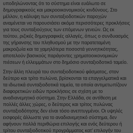
υποδηλώνοντας ότι το σύστημα είναι ευάλωτο σε
δημογραφικούς και μακροοικονομικούς κινδύνους. Στο
μέλλον, η κάλυψη των συνταξιοδοτικών παροχών
αναμένεται να παρουσιάσει ακόμα περισσότερες προκλήσεις
για τους συνταξιούχους των επόμενων γενεών. Ως εκ
τούτου, ριζικές δημογραφικές αλλαγές, όπως ο συνδυασμός
της γήρανσης του πληθυσμού με την παρατεταμένη
μακροζωία και τα χαμηλότερα ποσοστά γεννητικότητας,
αποτελούν βασικούς παράγοντες χρηματοοικονομικών
πιέσεων ή ελλειμμάτων στο δημόσιο συνταξιοδοτικό ταμείο.
Στην άλλη πλευρά του συνταξιοδοτικού φάσματος, στον
δεύτερο και τρίτο πυλώνα, βρίσκονται τα επαγγελματικά και
τα ιδιωτικά συνταξιοδοτικά ταμεία, τα οποία αντιμετωπίζουν
διαφορετικών ειδών προκλήσεις σε σχέση με το
αναδιανεμητικό σύστημα. Στην Ελλάδα, σε αντίθεση με
πολλές άλλες χώρες, ο δεύτερος και τρίτος πυλώνας
συνταξιοδότησης δεν είναι τόσο ανεπτυγμένοι. Οι υψηλές
εισφορές άλλωστε για το αναδιανεμητικό σύστημα, δεν
αφήνουν πολλά περιθώρια επιλογής και ενός δεύτερου ή
τρίτου συνταξιοδοτικού προγράμματος κατ’ επιλογήν του