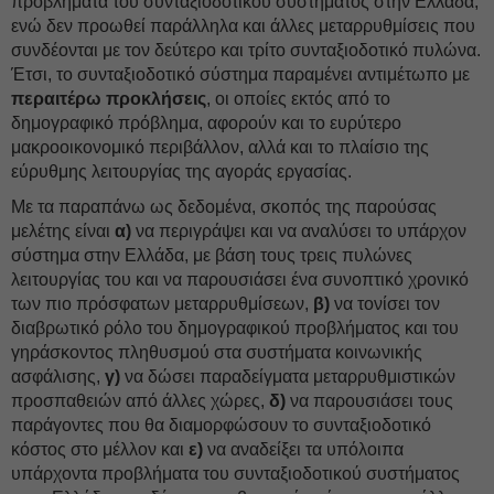
προβλήματα του συνταξιοδοτικού συστήματος στην Ελλάδα,
ενώ δεν προωθεί παράλληλα και άλλες μεταρρυθμίσεις που
συνδέονται με τον δεύτερο και τρίτο συνταξιοδοτικό πυλώνα.
Έτσι, το συνταξιοδοτικό σύστημα παραμένει αντιμέτωπο με
περαιτέρω προκλήσεις
, οι οποίες εκτός από το
δημογραφικό πρόβλημα, αφορούν και το ευρύτερο
μακροοικονομικό περιβάλλον, αλλά και το πλαίσιο της
εύρυθμης λειτουργίας της αγοράς εργασίας.
Με τα παραπάνω ως δεδομένα, σκοπός της παρούσας
μελέτης είναι
α)
να περιγράψει και να αναλύσει το υπάρχον
σύστημα στην Ελλάδα, με βάση τους τρεις πυλώνες
λειτουργίας του και να παρουσιάσει ένα συνοπτικό χρονικό
των πιο πρόσφατων μεταρρυθμίσεων,
β)
να τονίσει τον
διαβρωτικό ρόλο του δημογραφικού προβλήματος και του
γηράσκοντος πληθυσμού στα συστήματα κοινωνικής
ασφάλισης,
γ)
να δώσει παραδείγματα μεταρρυθμιστικών
προσπαθειών από άλλες χώρες,
δ)
να παρουσιάσει τους
παράγοντες που θα διαμορφώσουν το συνταξιοδοτικό
κόστος στο μέλλον και
ε)
να αναδείξει τα υπόλοιπα
υπάρχοντα προβλήματα του συνταξιοδοτικού συστήματος