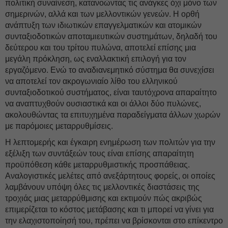
πολιτική συναίνεση, κατανοώντας τις ανάγκες όχι μόνο των
σημερινών, αλλά και των μελλοντικών γενεών. Η ορθή
ανάπτυξη των ιδιωτικών επαγγελματικών και ατομικών
συνταξιοδοτικών αποταμιευτικών συστημάτων, δηλαδή του
δεύτερου και του τρίτου πυλώνα, αποτελεί επίσης μια
μεγάλη πρόκληση, ως εναλλακτική επιλογή για τον
εργαζόμενο. Ενώ το αναδιανεμητικό σύστημα θα συνεχίσει
να αποτελεί τον ακρογωνιαίο λίθο του ελληνικού
συνταξιοδοτικού συστήματος, είναι ταυτόχρονα απαραίτητο
να αναπτυχθούν ουσιαστικά και οι άλλοι δύο πυλώνες,
ακολουθώντας τα επιτυχημένα παραδείγματα άλλων χωρών
με παρόμοιες μεταρρυθμίσεις.
Η λεπτομερής και έγκαιρη ενημέρωση των πολιτών για την
εξέλιξη των συντάξεών τους είναι επίσης απαραίτητη
προϋπόθεση κάθε μεταρρυθμιστικής προσπάθειας.
Αναλογιστικές μελέτες από ανεξάρτητους φορείς, οι οποίες
λαμβάνουν υπόψη όλες τις μελλοντικές διαστάσεις της
τροχιάς μιας μεταρρύθμισης και εκτιμούν πώς ακριβώς
επιμερίζεται το κόστος μετάβασης και τι μπορεί να γίνει για
την ελαχιστοποίησή του, πρέπει να βρίσκονται στο επίκεντρο