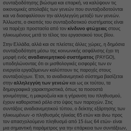
συνταξιοδότησης βιώσιμα και επαρκή, να καλύψουν τις
οικονομικές απολαβές των γενεών που συνταξιοδοτούνται
και να διασφαλίσουν την αλληλεγγύη μεταξύ των γενεών.
Άλλωστε, ο σκοπός του συνταξιοδοτικού συστήματος είναι
να παρέχει προστασία από τον
κίνδυνο φτώχειας
στους
ηλικιωμένους μετά το τέλος του εργασιακού τους βίου.
Στην Ελλάδα, αλλά και σε πλείστες άλλες χώρες, η δημόσια
συνταξιοδότηση μέσω της κοινωνικής ασφάλισης έχει τη
μορφή ενός
αναδιανεμητικού συστήματος
(PAYGO),
υποδηλώνοντας ότι οι μισθολογικές εισφορές των εν
ενεργεία εργαζόμενων καλύπτουν τις παροχές στους
συνταξιούχων. Έτσι, το αναδιανεμητικό σύστημα βασίζεται
στην
αλληλεγγύη των γενεών
και ως εκ τούτου, τα
δημογραφικά χαρακτηριστικά, όπως τα ποσοστά
γονιμότητας, η μακροζωία και η γήρανση του πληθυσμού,
έχουν καθοριστικό ρόλο στο ύψος των παροχών. Στις
συντάξεις αναδιανεμητικού τύπου, ο δείκτης εξάρτησης των
ηλικιωμένων -ο πληθυσμός ηλικίας 65 ετών και άνω προς
τον απασχολούμενο πληθυσμό από 15 έως 64 ετών- είναι
μια σημαντική παράμετρος για την επάρκεια των συντάξεων,