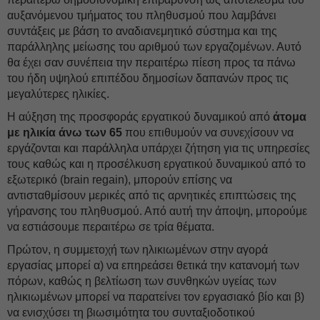
αυξανόμενου τμήματος του πληθυσμού που λαμβάνει
συντάξεις με βάση το αναδιανεμητικό σύστημα και της
παράλληλης μείωσης του αριθμού των εργαζομένων. Αυτό
θα έχει σαν συνέπεια την περαιτέρω πίεση προς τα πάνω
του ήδη υψηλού επιπέδου δημοσίων δαπανών προς τις
μεγαλύτερες ηλικίες.
Η αύξηση της προσφοράς εργατικού δυναμικού από
άτομα
με ηλικία άνω των 65
που επιθυμούν να συνεχίσουν να
εργάζονται και παράλληλα υπάρχει ζήτηση για τις υπηρεσίες
τους καθώς και η προσέλκυση εργατικού δυναμικού από το
εξωτερικό (brain regain), μπορούν επίσης να
αντισταθμίσουν μερικές από τις αρνητικές επιπτώσεις της
γήρανσης του πληθυσμού. Από αυτή την άποψη, μπορούμε
να εστιάσουμε περαιτέρω σε τρία θέματα.
Πρώτον, η συμμετοχή των ηλικιωμένων στην αγορά
εργασίας μπορεί α) να επηρεάσει θετικά την κατανομή των
πόρων, καθώς η βελτίωση των συνθηκών υγείας των
ηλικιωμένων μπορεί να παρατείνει τον εργασιακό βίο και β)
να ενισχύσει τη βιωσιμότητα του συνταξιοδοτικού