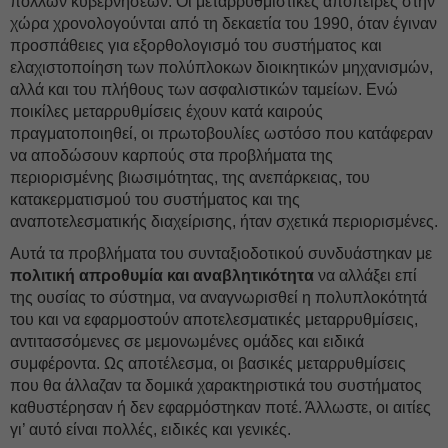
πολλών κυβερνήσεων. Οι μεταρρυθμιστικές απόπειρες στην
χώρα χρονολογούνται από τη δεκαετία του 1990, όταν έγιναν
προσπάθειες για εξορθολογισμό του συστήματος και
ελαχιστοποίηση των πολύπλοκων διοικητικών μηχανισμών,
αλλά και του πλήθους των ασφαλιστικών ταμείων. Ενώ
ποικίλες μεταρρυθμίσεις έχουν κατά καιρούς
πραγματοποιηθεί, οι πρωτοβουλίες ωστόσο που κατάφεραν
να αποδώσουν καρπούς στα προβλήματα της
περιορισμένης βιωσιμότητας, της ανεπάρκειας, του
κατακερματισμού του συστήματος και της
αναποτελεσματικής διαχείρισης, ήταν σχετικά περιορισμένες.
Αυτά τα προβλήματα του συνταξιοδοτικού συνδυάστηκαν με
πολιτική απροθυμία και αναβλητικότητα
να αλλάξει επί
της ουσίας το σύστημα, να αναγνωρισθεί η πολυπλοκότητά
του και να εφαρμοστούν αποτελεσματικές μεταρρυθμίσεις,
αντιτασσόμενες σε μεμονωμένες ομάδες και ειδικά
συμφέροντα. Ως αποτέλεσμα, οι βασικές μεταρρυθμίσεις
που θα άλλαζαν τα δομικά χαρακτηριστικά του συστήματος
καθυστέρησαν ή δεν εφαρμόστηκαν ποτέ. Άλλωστε, οι αιτίες
γι’ αυτό είναι πολλές, ειδικές και γενικές.