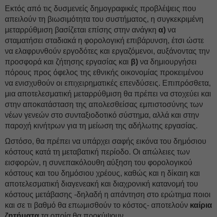
Εκτός από τις δυσμενείς δημογραφικές προβλέψεις που
απειλούν τη βιωσιμότητα του συστήματος, η συγκεκριμένη
μεταρρύθμιση βασίζεται επίσης στην ανάγκη
α)
να
σταματήσει σταδιακά η φορολογική επιβάρυνση, έτσι ώστε
να ελαφρυνθούν εργοδότες και εργαζόμενοι, αυξάνοντας την
προσφορά και ζήτησης εργασίας και
β)
να δημιουργήσει
πόρους προς όφελος της εθνικής οικονομίας προκειμένου
να ενισχυθούν οι επιχειρηματικές επενδύσεις. Επιπρόσθετα,
μια αποτελεσματική μεταρρύθμιση θα πρέπει να στοχεύει και
στην αποκατάσταση της απολεσθείσας εμπιστοσύνης των
νέων γενεών στο συνταξιοδοτικό σύστημα, αλλά και στην
παροχή κινήτρων για τη μείωση της αδήλωτης εργασίας.
Ωστόσο, θα πρέπει να υπάρχει σαφής εικόνα του δημόσιου
κόστους κατά τη μεταβατική περίοδο. Οι απώλειες των
εισφορών, η συνεπακόλουθη αύξηση του φορολογικού
κόστους και του δημόσιου χρέους, καθώς και η δίκαιη και
αποτελεσματική διαγενεακή και διαχρονική κατανομή του
κόστους μετάβασης -δηλαδή η απάντηση στο ερώτημα ποιοι
και σε τι βαθμό θα επωμισθούν το κόστος- αποτελούν
καίρια
ζητήματα
τα οποία θα προκύψουν.