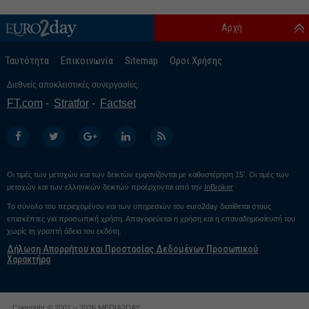
Αρχή
Ταυτότητα
Επικοινωνία
Sitemap
Οροι Χρήσης
Διεθνείς αποκλειστικές συνεργασίες:
FT.com
Stratfor
Factset
Οι τιμές των μετοχών και των δεικτών εμφανίζονται με καθυστέρηση 15’. Οι τιμές των
μετοχών και των ελληνικών δεικτών προέρχονται από την
InBroker
Το σύνολο του περιεχομένου και των υπηρεσιών του euro2day διατίθεται στους
επισκέπτες για προσωπική χρήση. Απαγορεύεται η χρήση και η επαναδημοσίευσή του
χωρίς τη γραπτή άδεια του εκδότη.
Δήλωση Απορρήτου και Προστασίας Δεδομένων Προσωπικού
Χαρακτήρα
Copyright © 2001 – 2026 MEDIA2DAY