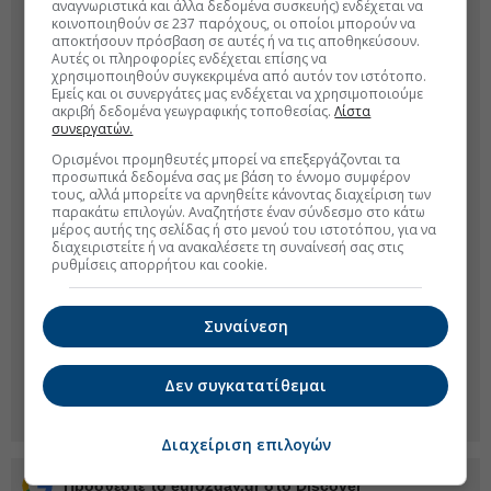
αναγνωριστικά και άλλα δεδομένα συσκευής) ενδέχεται να
κοινοποιηθούν σε 237 παρόχους, οι οποίοι μπορούν να
αποκτήσουν πρόσβαση σε αυτές ή να τις αποθηκεύσουν.
Αυτές οι πληροφορίες ενδέχεται επίσης να
χρησιμοποιηθούν συγκεκριμένα από αυτόν τον ιστότοπο.
Εμείς και οι συνεργάτες μας ενδέχεται να χρησιμοποιούμε
ακριβή δεδομένα γεωγραφικής τοποθεσίας.
Λίστα
συνεργατών.
Ορισμένοι προμηθευτές μπορεί να επεξεργάζονται τα
προσωπικά δεδομένα σας με βάση το έννομο συμφέρον
τους, αλλά μπορείτε να αρνηθείτε κάνοντας διαχείριση των
παρακάτω επιλογών. Αναζητήστε έναν σύνδεσμο στο κάτω
μέρος αυτής της σελίδας ή στο μενού του ιστοτόπου, για να
διαχειριστείτε ή να ανακαλέσετε τη συναίνεσή σας στις
ρυθμίσεις απορρήτου και cookie.
Συναίνεση
Δεν συγκατατίθεμαι
Διαχείριση επιλογών
Προσθέστε το euro2day.gr στο Discover