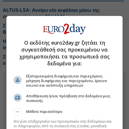
ALTUS-LSA: Ανοίγει νέο κεφάλαιο μέσω της
συνεργασίας με τη Shield AI
Στα σκαριά νέο growth fund από την Kos
Biotechnology Partners
Η Ελλάδα στις τελευταίες θέσεις της ΕΕ στις ταχύτητες
Ο εκδότης euro2day.gr ζητάει τη
internet
συγκατάθεσή σας προκειμένου να
χρησιμοποιήσει τα προσωπικά σας
Στους δείκτες FTSE4Good για 18η συνεχόμενη χρονιά
δεδομένα για:
ο ΟΤΕ
Εξατομικευμένη διαφήμιση και περιεχόμενο,
μέτρηση διαφήμισης και περιεχομένου, έρευνα
κοινού και ανάπτυξη υπηρεσιών
Αποθήκευση ή/και πρόσβαση στα δεδομένα μιας
συσκευής
Μάθετε περισσότερα
Θα γίνει επεξεργασία των προσωπικών σας δεδομένων και
οι πληροφορίες από τη συσκευή σας (cookie, μοναδικά