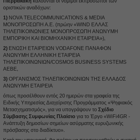
Πιερρακάκη
καλούνται οι νόμιμοι εκπρόσωποι των
οριστικών αναδόχων:
1)
NOVA TELECOMMUNICATIONS & MEDIA
ΜΟΝΟΠΡΟΣΩΠΗ Α.Ε. (πρώην «WIND ΕΛΛΑΣ
ΤΗΛΕΠΙΚΟΙΝΩΝΙΕΣ ΜΟΝΟΠΡΟΣΩΠΗ ΑΝΩΝΥΜΗ
ΕΜΠΟΡΙΚΗ ΚΑΙ ΒΙΟΜΗΧΑΝΙΚΗ ΕΤΑΙΡΕΙΑ»),
2)
ΕΝΩΣΗ ΕΤΑΙΡΕΙΩΝ VODAFONE ΠΑΝΑΦΟΝ
ΑΝΩΝΥΜΗ ΕΛΛΗΝΙΚΗ ΕΤΑΙΡEΙΑ
ΤΗΛΕΠΙΚΟΙΝΩΝΙΩΝ/COSMOS BUSINESS SYSTEMS
ΑΕΒΕ,
3)
ΟΡΓΑΝΙΣΜΟΣ ΤΗΛΕΠΙΚΟΙΝΩΝΙΩΝ ΤΗΣ ΕΛΛΑΔΟΣ
ΑΝΩΝΥΜΗ ΕΤΑΙΡΕΙΑ
όπως προσέλθουν εντός 20 ημερών στα γραφεία της
Ειδικής Υπηρεσίας Διαχείρισης Προγράμματος «Ψηφιακός
Μετασχηματισμός», για να υπογράψουν το
Σχέδιο
Σύμβασης Συμφωνίας Πλαίσιο
για το Έργο «WiFi4GR -
Ανάπτυξη δημοσίων σημείων ασύρματης ευρυζωνικής
πρόσβασης στο διαδίκτυο».