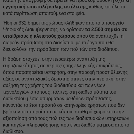
Κατά την υπογραφή, θα πρέπει να προσκομισθούν η σχετική
εγγυητική επιστολή καλής εκτέλεσης,
καθώς και όλα τα
κατά περίπτωση απαιτούμενα στοιχεία.
Ήδη οι 332 δήμοι της χώρας κλήθηκαν από το υπουργείο
Ψηφιακής Διακυβέρνησης να ορίσουν
τα 2.500 σημεία σε
υπαίθριους ή κλειστούς χώρους
όπου θα αναπτυχθεί η
δωρεάν πρόσβαση στο διαδίκτυο, με το έργο που θα
διευκολύνει την πρόσβαση των πολιτών στο διαδίκτυο.
Η δράση στοχεύει στην περαιτέρω ανάπτυξη της
ευρυζωνικότητας σε περιοχές της ελληνικής επικράτειας,
όπου παρατηρείται υστέρηση, στην παροχή προστιθέμενης
αξίας σε αναπτυξιακές δραστηριότητες στην περιοχή, στην
αύξηση της χρήσης του διαδικτύου και των νέων
τεχνολογιών από τους πολίτες, στη διαθεσιμότητα του
διαδικτύου μέσω ασύρματων μεθόδων πρόσβασης,
κάνοντάς το έτσι προσιτό σε κατηγορίες χρηστών που δεν
βρίσκονται απαραίτητα σε κάποιο σταθερό χώρο και στην
αξιοποίηση από τους πολίτες των διαδικτυακών υπηρεσιών
και πηγών πληροφόρησης που είναι διαθέσιμα μέσα από το
διαδίκτυο.