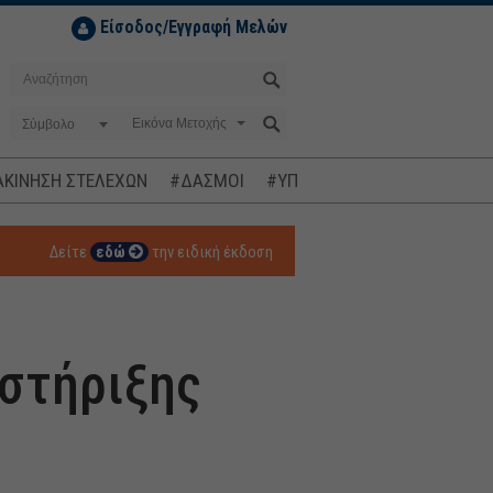
Είσοδος/Εγγραφή Μελών
Σύμβολο
ΚΙΝΗΣΗ ΣΤΕΛΕΧΩΝ
#ΔΑΣΜΟΙ
#ΥΠΟΚΛΟΠΕΣ
#ΠΛΗΘΩΡΙΣΜ
Δείτε
εδώ
την ειδική έκδοση
 στήριξης