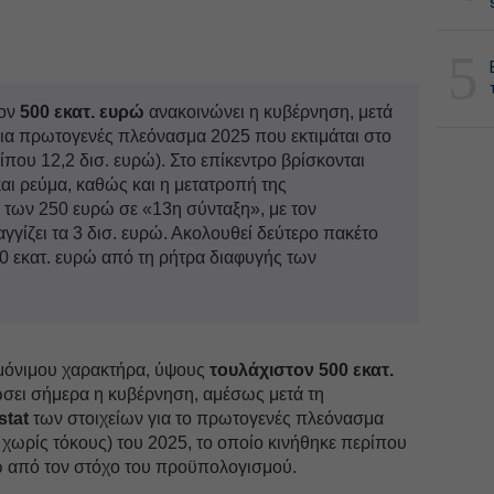
5
τον
500 εκατ. ευρώ
ανακοινώνει η κυβέρνηση, μετά
 για πρωτογενές πλεόνασμα 2025 που εκτιμάται στο
που 12,2 δισ. ευρώ). Στο επίκεντρο βρίσκονται
και ρεύμα, καθώς και η μετατροπή της
 των 250 ευρώ σε «13η σύνταξη», με τον
γγίζει τα 3 δισ. ευρώ. Ακολουθεί δεύτερο πακέτο
0 εκατ. ευρώ από τη ρήτρα διαφυγής των
 μόνιμου χαρακτήρα, ύψους
τουλάχιστον 500 εκατ.
νώσει σήμερα η κυβέρνηση, αμέσως μετά τη
stat
των στοιχείων για το πρωτογενές πλεόνασμα
χωρίς τόκους) του 2025, το οποίο κινήθηκε περίπου
 από τον στόχο του προϋπολογισμού.