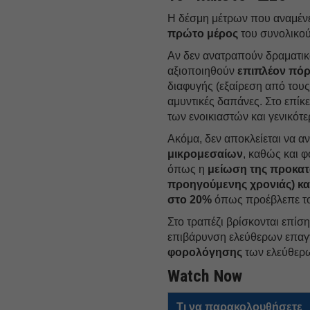
Η δέσμη μέτρων που αναμένε
πρώτο μέρος
του συνολικού
Αν δεν ανατραπούν δραματικά
αξιοποιηθούν
επιπλέον πόρ
διαφυγής (εξαίρεση από τους
αμυντικές δαπάνες. Στο επίκ
των ενοικιαστών και γενικότ
Ακόμα, δεν αποκλείεται να α
μικρομεσαίων
, καθώς και φ
όπως η
μείωση της προκα
προηγούμενης χρονιάς) και
στο 20%
όπως προέβλεπε το
Στο τραπέζι βρίσκονται επίσ
επιβάρυνση ελεύθερων επαγγ
φορολόγησης
των ελεύθερω
Watch Now
Τι να παρακολουθήσετε