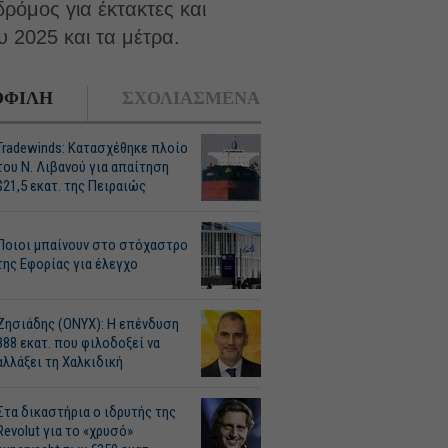
ρόμος για έκτακτες και
υ 2025 και τα μέτρα.
ΦΙΛΗ
ΣΧΟΛΙΑΣΜΕΝΑ
Tradewinds: Κατασχέθηκε πλοίο
του Ν. Λιβανού για απαίτηση
$21,5 εκατ. της Πειραιώς
Ποιοι μπαίνουν στο στόχαστρο
της Εφορίας για έλεγχο
Ζησιάδης (ONYX): Η επένδυση
388 εκατ. που φιλοδοξεί να
αλλάξει τη Χαλκιδική
Στα δικαστήρια ο ιδρυτής της
Revolut για το «χρυσό»