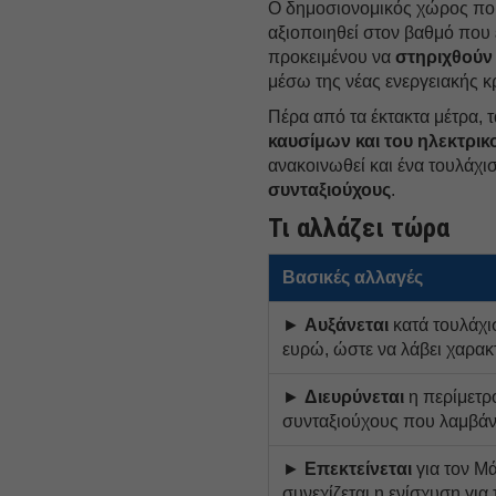
Ο δημοσιονομικός χώρος πο
αξιοποιηθεί στον βαθμό που ε
προκειμένου να
στηριχθούν 
μέσω της νέας ενεργειακής 
Πέρα από τα έκτακτα μέτρα, 
καυσίμων και του ηλεκτρικ
ανακοινωθεί και ένα τουλάχι
συνταξιούχους
.
Τι αλλάζει τώρα
Βασικές αλλαγές
►
Αυξάνεται
κατά τουλάχι
ευρώ, ώστε να λάβει χαρακ
►
Διευρύνεται
η περίμετρ
συνταξιούχους που λαμβάν
►
Επεκτείνεται
για τον Μά
συνεχίζεται η ενίσχυση για