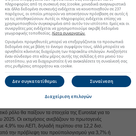
τρων, εξετάζεται η
επέκταση της επιδότησης στο
πληροφορίες από τη συσκευή σας (cookie, μοναδικά αναγνωριστικά
τον Μάιο, καθώς και
η συνέχιση της ενίσχυσης για
και άλλα δεδομένα συσκευής) ενδέχεται να κοινοποιηθούν σε 237
παρόχους, οι οποίοι μπορούν να αποκτήσουν πρόσβαση σε αυτές ή
νοιχτό παραμένει το ενδεχόμενο για
νέα παρέμβαση
να τις αποθηκεύσουν. Αυτές οι πληροφορίες ενδέχεται επίσης να
ραπέζι βρίσκεται και η επιδότηση στους λογαριασμούς
χρησιμοποιηθούν συγκεκριμένα από αυτόν τον ιστότοπο. Εμείς και οι
συνεργάτες μας ενδέχεται να χρησιμοποιούμε ακριβή δεδομένα
οκαλούμενο
power pass
), αν και για το συγκεκριμένο
γεωγραφικής τοποθεσίας.
Λίστα συνεργατών.
ες επιφυλάξεις.
Ορισμένοι προμηθευτές μπορεί να επεξεργάζονται τα προσωπικά
δεδομένα σας με βάση το έννομο συμφέρον τους, αλλά μπορείτε να
αρνηθείτε κάνοντας διαχείριση των παρακάτω επιλογών. Αναζητήστε
έναν σύνδεσμο στο κάτω μέρος αυτής της σελίδας ή στο μενού του
ιστοτόπου, για να διαχειριστείτε ή να ανακαλέσετε τη συναίνεσή σας
στις ρυθμίσεις απορρήτου και cookie.
uro2day.gr
στο
Google Discover!
 εξελίξεις με την υπογραφη εγκυρότητας του Euro2day.gr
Δεν συγκατατίθεμαι
Συναίνεση
FOLLOW US
Διαχείριση επιλογών
Ακολουθήστε τη σελίδα του
Euro2day.gr
στο
Linkedin
κό ρόλο θα παίξουν τα στοιχεία της Eurostat για το
υ 2025. Οι εκτιμήσεις ανεβάζουν το πρωτογενές
με 4,9% του ΑΕΠ, δηλαδή περίπου στα 12,2 δισ.
από την πρόβλεψη του προϋπολογισμού για 3,7% ή