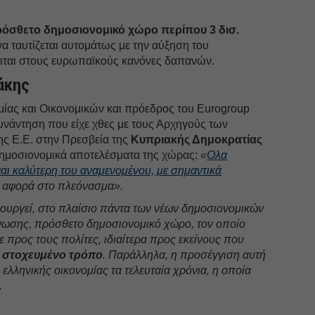
όσθετο δημοσιονομικό χώρο περίπου 3 δισ.
α ταυτίζεται αυτομάτως με την αύξηση του
ιται στους ευρωπαϊκούς κανόνες δαπανών.
άκης
ίας και Οικονομικών και πρόεδρος του Eurogroup
υνάντηση που είχε χθες με τους Αρχηγούς των
ς Ε.Ε. στην Πρεσβεία της
Κυπριακής Δημοκρατίας
 δημοσιονομικά αποτελέσματα της χώρας:
«
Ολα
ναι καλύτερη του αναμενομένου, με σημαντικά
ν αφορά στο πλεόνασμα».
υργεί, στο πλαίσιο πάντα των νέων δημοσιονομικών
ωσης, πρόσθετο δημοσιονομικό χώρο, τον οποίο
προς τους πολίτες, ιδιαίτερα προς εκείνους που
ε
στοχευμένο τρόπο
. Παράλληλα, η προσέγγιση αυτή
 ελληνικής οικονομίας τα τελευταία χρόνια, η οποία
.