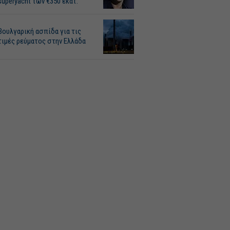
superyacht των €350 εκατ.
Βουλγαρική ασπίδα για τις
τιμές ρεύματος στην Ελλάδα