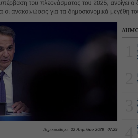
πέρβαση του πλεονάσματος του 2025, ανοίγει ο δ
 οι ανακοινώσεις για τα δημοσιονομικά μεγέθη το
ΔΗΜΟ
1
2
3
4
Δημοσιεύθηκε:
22 Απριλίου 2026 - 07:29