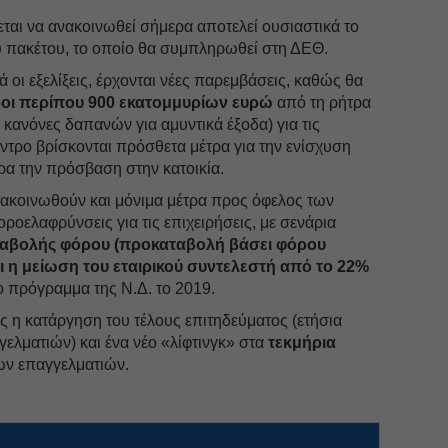
ται να ανακοινωθεί σήμερα αποτελεί ουσιαστικά το
 πακέτου, το οποίο θα συμπληρωθεί στη ΔΕΘ.
 οι εξελίξεις, έρχονται νέες παρεμβάσεις, καθώς θα
οι περίπου 900 εκατομμυρίων ευρώ
από τη ρήτρα
 κανόνες δαπανών για αμυντικά έξοδα) για τις
εντρο βρίσκονται πρόσθετα μέτρα για την ενίσχυση
ερα την πρόσβαση στην κατοικία.
νακοινωθούν και μόνιμα μέτρα προς όφελος των
οροελαφρύνσεις για τις επιχειρήσεις, με σενάρια
ταβολής φόρου (προκαταβολή βάσει φόρου
 η μείωση του εταιρικού συντελεστή από το 22%
 πρόγραμμα της Ν.Δ. το 2019.
ης η κατάργηση του τέλους επιτηδεύματος (ετήσια
ελματιών) και ένα νέο «λίφτινγκ» στα
τεκμήρια
ν επαγγελματιών.