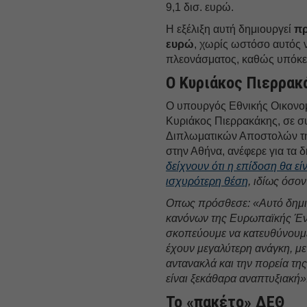
9,1 δισ. ευρώ.
Η εξέλιξη αυτή δημιουργεί
πρ
ευρώ
, χωρίς ωστόσο αυτός ν
πλεονάσματος, καθώς υπόκε
Ο Κυριάκος Πιερρακ
Ο υπουργός Εθνικής Οικονομ
Κυριάκος Πιερρακάκης, σε σ
Διπλωματικών Αποστολών τη
στην Αθήνα, ανέφερε για τα
δείχνουν ότι η επίδοση θα εί
ισχυρότερη θέση
, ιδίως όσο
Οπως πρόσθεσε: «Αυτό δημιο
κανόνων της Ευρωπαϊκής Έν
σκοπεύουμε να κατευθύνουμε 
έχουν μεγαλύτερη ανάγκη, μ
αντανακλά και την πορεία της
είναι ξεκάθαρα αναπτυξιακή»
Το «πακέτο» ΔΕΘ