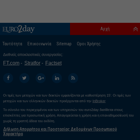
Αρχή
Ταυτότητα
Επικοινωνία
Sitemap
Οροι Χρήσης
Διεθνείς αποκλειστικές συνεργασίες:
FT.com
Stratfor
Factset
Οι τιμές των μετοχών και των δεικτών εμφανίζονται με καθυστέρηση 15’. Οι τιμές των
μετοχών και των ελληνικών δεικτών προέρχονται από την
InBroker
Το σύνολο του περιεχομένου και των υπηρεσιών του euro2day διατίθεται στους
επισκέπτες για προσωπική χρήση. Απαγορεύεται η χρήση και η επαναδημοσίευσή του
χωρίς τη γραπτή άδεια του εκδότη.
Δήλωση Απορρήτου και Προστασίας Δεδομένων Προσωπικού
Χαρακτήρα