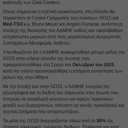
ανάπτυξη των Data Centers.
Οπως σημειώνει η σχετική ανακοίνωση, στη σύνοδο θα
παραστούν οι Γενικοί Γραμματείς των ενώσεων GO15 και
Med-TSO
κ.κ. Bruno Meyer και Angelo Ferrante, αντίστοιχα,
στελέχη της διοίκησης του ΑΔΜΗΕ καθώς και υψηλόβαθμοι
εκπρόσωποι μερικών από τους μεγαλύτερους Διαχειριστές
Συστημάτων Μεταφοράς διεθνώς.
Υπενθυμίζεται ότι ο ΑΔΜΗΕ ανακηρύχθηκε μόνιμο μέλος της
GO15 στην ετήσια σύνοδο της ένωσης που
πραγματοποιήθηκε στη Σεούλ τον
Οκτώβριο του 2025
,
κατά την οποία προαναγγέλθηκε η επόμενη συνάντηση των
μελών της στην Αθήνα.
Με την ένταξή του στην GO15, ο ΑΔΜΗΕ ενισχύει την
εξωστρέφεια και τη διεθνή του παρουσία στην ένωση που
στοχεύει σε ανταλλαγή γνώσεων και καλών πρακτικών
μεταξύ των Διαχειριστών, απέναντι σε κοινές προκλήσεις και
τεχνικά ζητήματα που αντιμετωπίζουν.
Τα μέλη της GO15 διαχειρίζονται πάνω από το
50%
της
ζήτησης ηλεκτρικής ενέργειας διεθνώς. Πρόκειται για τους