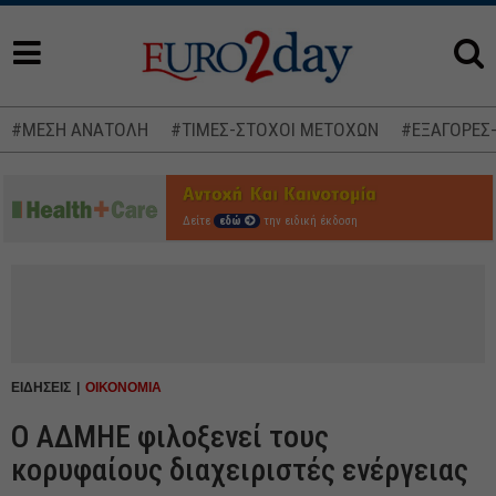
#ΜΕΣΗ ΑΝΑΤΟΛΗ
#ΤΙΜΕΣ-ΣΤΟΧΟΙ ΜΕΤΟΧΩΝ
#ΕΞΑΓΟΡΕΣ
Δείτε
εδώ
την ειδική έκδοση
ΕΙΔΗΣΕΙΣ
ΟΙΚΟΝΟΜΙΑ
Ο ΑΔΜΗΕ φιλοξενεί τους
κορυφαίους διαχειριστές ενέργειας