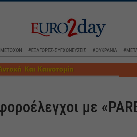
 ΜΕΤΟΧΩΝ
#ΕΞΑΓΟΡΕΣ-ΣΥΓΧΩΝΕΥΣΕΙΣ
#ΟΥΚΡΑΝΙΑ
#ΜΕΤΑ
φοροέλεγχοι με «PAR