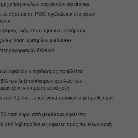
 με χρήση σκύλων ανιχνευτών και drones
ς με αξιοποίηση POS, myData και στοιχείων
λαγών
βήτησης ελάχιστου ετήσιου εισοδήματος
γχους βάσει κριτηρίων
κινδύνου
ν πληροφοριακών δελτίων
μων οφειλών ο σχεδιασμός προβλέπει:
45%
των ληξιπρόθεσμων οφειλών των
φανίζουν για πρώτη φορά χρέη
ιστον 3,2 δισ. ευρώ έναντι παλαιών ληξιπρόθεσμων
850 εκατ. ευρώ από
μεγάλους
οφειλέτες
ρώ από ληξιπρόθεσμες οφειλές προς την τελωνειακή