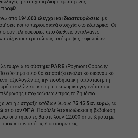
υναλλαγές, με στόχο τη διαμόρφωση ενός
 προφίλ.
πάνω από
194.000 έλεγχοι
και διασταυρώσεις
, με
τήσεις και τα περιουσιακά στοιχεία στο εξωτερικό. Οι
οποιούν πληροφορίες από διεθνείς ανταλλαγές
ντοπίζονται περιπτώσεις απόκρυψης κεφαλαίων
 λειτουργία το σύστημα
PARE
(Payment Capacity –
 Το σύστημα αυτό θα καταρτίζει αναλυτικό οικονομικό
νο, αξιολογώντας την εισοδηματική κατάσταση, τη
ή οφειλών και κρίσιμα οικονομικά γεγονότα που
εκπλήρωσης υποχρεώσεων προς το δημόσιο.
ς είναι η είσπραξη εσόδων ύψους 7
5,45 δισ. ευρώ
, εκ
ρώ
από τον
ΦΠΑ
. Παράλληλα επιδιώκεται η βεβαίωση
 ενώ οι υπηρεσίες θα στείλουν 12.000 σημειώματα με
 προκύψουν από τις διασταυρώσεις.