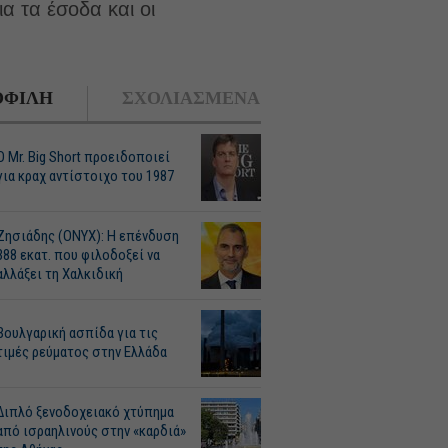
α τα έσοδα και οι
.
ΦΙΛΗ
ΣΧΟΛΙΑΣΜΕΝΑ
O Mr. Big Short προειδοποιεί
για κραχ αντίστοιχο του 1987
Ζησιάδης (ONYX): Η επένδυση
388 εκατ. που φιλοδοξεί να
αλλάξει τη Χαλκιδική
Βουλγαρική ασπίδα για τις
τιμές ρεύματος στην Ελλάδα
Διπλό ξενοδοχειακό χτύπημα
από ισραηλινούς στην «καρδιά»