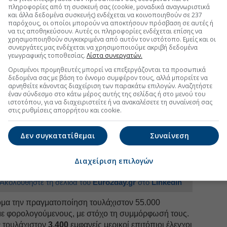
ώσεις για τον εντοπισμό αδήλωτων εισοδημάτων από
πληροφορίες από τη συσκευή σας (cookie, μοναδικά αναγνωριστικά
ς, αδήλωτων αγοραπωλησιών ακινήτων, καθώς και
και άλλα δεδομένα συσκευής) ενδέχεται να κοινοποιηθούν σε 237
παρόχους, οι οποίοι μπορούν να αποκτήσουν πρόσβαση σε αυτές ή
γχώριες και ξένες τράπεζες.
να τις αποθηκεύσουν. Αυτές οι πληροφορίες ενδέχεται επίσης να
χρησιμοποιηθούν συγκεκριμένα από αυτόν τον ιστότοπο. Εμείς και οι
εθούν φορολογούμενοι που
δεν δηλώνουν
συνεργάτες μας ενδέχεται να χρησιμοποιούμε ακριβή δεδομένα
το εξωτερικό, όσοι εμφανίζουν μηδενικές δηλώσεις
γεωγραφικής τοποθεσίας.
Λίστα συνεργατών.
ητά τους, αλλά και συμβολαιογράφοι για τον έλεγχο
Ορισμένοι προμηθευτές μπορεί να επεξεργάζονται τα προσωπικά
δεδομένα σας με βάση το έννομο συμφέρον τους, αλλά μπορείτε να
αρνηθείτε κάνοντας διαχείριση των παρακάτω επιλογών. Αναζητήστε
οιήσεις
έναν σύνδεσμο στο κάτω μέρος αυτής της σελίδας ή στο μενού του
ιστοτόπου, για να διαχειριστείτε ή να ανακαλέσετε τη συναίνεσή σας
στις ρυθμίσεις απορρήτου και cookie.
uro2day.gr
στο
Google Discover!
Δεν συγκατατίθεμαι
Συναίνεση
 εξελίξεις με την υπογραφη εγκυρότητας του Euro2day.gr
Διαχείριση επιλογών
FOLLOW US
Ακολουθήστε τη σελίδα του
Euro2day.gr
στο
Linkedin
μα την πραγματοποίηση τουλάχιστον 55.000
με φορολογούμενους, με στόχο τη συμμόρφωσή τους.
ν τουλάχιστον
3.400
εμφανείς μερικοί επιτόπιοι έλεγχοι