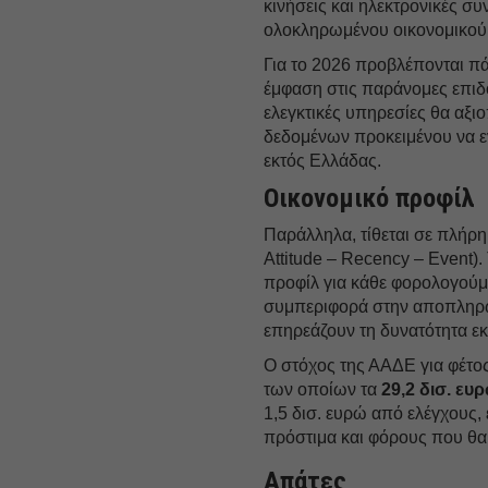
κινήσεις και ηλεκτρονικές σ
ολοκληρωμένου οικονομικού
Για το 2026 προβλέπονται 
έμφαση στις παράνομες επιδο
ελεγκτικές υπηρεσίες θα αξι
δεδομένων προκειμένου να ε
εκτός Ελλάδας.
Οικονομικό προφίλ
Παράλληλα, τίθεται σε πλήρη
Attitude – Recency – Event).
προφίλ για κάθε φορολογούμε
συμπεριφορά στην αποπληρωμ
επηρεάζουν τη δυνατότητα 
Ο στόχος της ΑΑΔΕ για φέτο
των οποίων τα
29,2 δισ. ευ
1,5 δισ. ευρώ από ελέγχους,
πρόστιμα και φόρους που θα
Απάτες