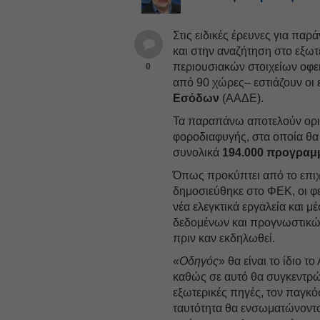
Στις ειδικές έρευνες για παρ
και στην αναζήτηση στο εξω
περιουσιακών στοιχείων οφε
0
από 90 χώρες– εστιάζουν οι 
Εσόδων
(ΑΑΔΕ).
Τα παραπάνω αποτελούν ορισ
φοροδιαφυγής, στα οποία θα 
συνολικά
194.000 προγραμ
Όπως προκύπτει από το επιχ
δημοσιεύθηκε στο ΦΕΚ, οι φε
νέα ελεγκτικά εργαλεία και 
δεδομένων και προγνωστικών
πριν καν εκδηλωθεί.
«
Οδηγός
» θα είναι το ίδιο τ
καθώς σε αυτό θα συγκεντρώ
εξωτερικές πηγές, τον παγκόσ
ταυτότητα θα ενσωματώνοντα