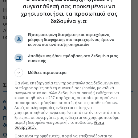
στο σύστημα με αισθητά χαμηλότερες παροχές.
συγκατάθεσή σας προκειμένου να
Η μέση κύρια σύνταξη διαμορφώθηκε τον Μάιο στα
865,99
χρησιμοποιήσει τα προσωπικά σας
ευρώ μεικτά
, την ίδια στιγμή που περίπου 1,13 εκατ.
δεδομένα για:
συνταξιούχοι λαμβάνουν κύρια σύνταξη έως 1.000 ευρώ.
Από αυτούς, σχεδόν 265.000 ζουν με σύνταξη που δεν
Εξατομικευμένη διαφήμιση και περιεχόμενο,
υπερβαίνει τα 500 ευρώ.
μέτρηση διαφήμισης και περιεχομένου, έρευνα
κοινού και ανάπτυξη υπηρεσιών
Αποθήκευση ή/και πρόσβαση στα δεδομένα μιας
#ΕΦΚΑ
#Πληρωμές αναδρομικών
συσκευής
#Συντάξεις πληρωμές
#ΗΛΙΟΣ
Μάθετε περισσότερα
Θα γίνει επεξεργασία των προσωπικών σας δεδομένων και
ΣΧΕΤΙΚΑ ΘΕΜΑΤΑ
οι πληροφορίες από τη συσκευή σας (cookie, μοναδικά
αναγνωριστικά και άλλα δεδομένα συσκευής) ενδέχεται να
κοινοποιηθούν σε 237 παρόχους, οι οποίοι μπορούν να
e-ΕΦΚΑ: Την Παρασκευή καταβάλλεται το
αποκτήσουν πρόσβαση σε αυτές ή να τις αποθηκεύσουν.
Αυτές οι πληροφορίες ενδέχεται επίσης να
Αδειοδωρόσημο Αυγούστου
χρησιμοποιηθούν συγκεκριμένα από αυτόν τον ιστότοπο.
Εμείς και οι συνεργάτες μας ενδέχεται να χρησιμοποιούμε
Πληρωμές 140,9 εκατ. ευρώ σε σχεδόν 200.000
ακριβή δεδομένα γεωγραφικής τοποθεσίας.
Λίστα
δικαιούχους από ΕΦΚΑ και ΔΥΠΑ
συνεργατών.
Οκτώ στους 10 ασφαλισμένους φοβούνται για τις
Ορισμένοι προμηθευτές μπορεί να επεξεργάζονται τα