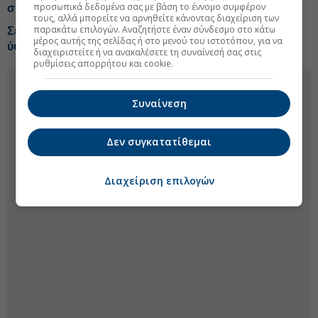
προσωπικά δεδομένα σας με βάση το έννομο συμφέρον
συντάξεις τους
τους, αλλά μπορείτε να αρνηθείτε κάνοντας διαχείριση των
παρακάτω επιλογών. Αναζητήστε έναν σύνδεσμο στο κάτω
Σε ποιους συνταξιούχους θα καταβληθούν αναδρομικά
μέρος αυτής της σελίδας ή στο μενού του ιστοτόπου, για να
ύψους €10,9 εκατ.
διαχειριστείτε ή να ανακαλέσετε τη συναίνεσή σας στις
ρυθμίσεις απορρήτου και cookie.
Συναίνεση
Δεν συγκατατίθεμαι
Διαχείριση επιλογών