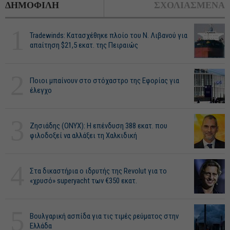
ΔΗΜΟΦΙΛΗ
ΣΧΟΛΙΑΣΜΕΝΑ
1
Tradewinds: Κατασχέθηκε πλοίο του Ν. Λιβανού για
απαίτηση $21,5 εκατ. της Πειραιώς
2
Ποιοι μπαίνουν στο στόχαστρο της Εφορίας για
έλεγχο
3
Ζησιάδης (ONYX): Η επένδυση 388 εκατ. που
φιλοδοξεί να αλλάξει τη Χαλκιδική
4
Στα δικαστήρια ο ιδρυτής της Revolut για το
«χρυσό» superyacht των €350 εκατ.
5
Βουλγαρική ασπίδα για τις τιμές ρεύματος στην
Ελλάδα