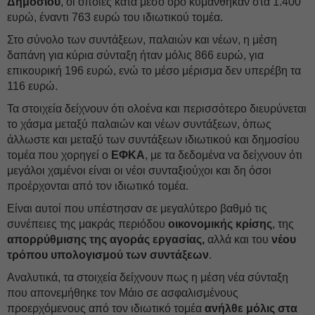
Δημοσίου
, οι οποίες κατά μέσο όρο κυμάνθηκαν στα 1.400
ευρώ, έναντι 763 ευρώ του ιδιωτικού τομέα.
Στο σύνολο των συντάξεων, παλαιών και νέων, η μέση
δαπάνη για κύρια σύνταξη ήταν μόλις 866 ευρώ, για
επικουρική 196 ευρώ, ενώ το μέσο μέρισμα δεν υπερέβη τα
116 ευρώ.
Τα στοιχεία δείχνουν ότι ολοένα και περισσότερο διευρύνεται
το χάσμα μεταξύ παλαιών και νέων συντάξεων, όπως
άλλωστε και μεταξύ των συντάξεων ιδιωτικού και δημοσίου
τομέα που χορηγεί ο
ΕΦΚΑ
, με τα δεδομένα να δείχνουν ότι
μεγάλοι χαμένοι είναι οι νέοι συνταξιούχοι και δη όσοι
προέρχονται από τον ιδιωτικό τομέα.
Είναι αυτοί που υπέστησαν σε μεγαλύτερο βαθμό τις
συνέπειες της μακράς περιόδου
οικονομικής κρίσης
, της
απορρύθμισης της αγοράς εργασίας,
αλλά και του
νέου
τρόπου υπολογισμού των συντάξεων
.
Αναλυτικά, τα στοιχεία δείχνουν πως η μέση νέα σύνταξη
που απονεμήθηκε τον Μάιο σε ασφαλισμένους
προερχόμενους από τον ιδιωτικό τομέα
ανήλθε μόλις στα