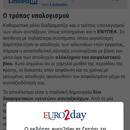
στο
Linkedin
Ο τρόπος υπολογισμού
Καθοριστικό ρόλο διαδραματίζει και ο τρόπος υπολογισμού
των νέων συντάξεων, όπως επισημαίνει και η
ΕΝΥΠΕΚ
. Σε
αντίθεση με παλαιότερα συστήματα, όπου μεγαλύτερη
βαρύτητα είχαν οι αποδοχές των τελευταίων ετών εργασίας,
σήμερα η ανταποδοτική σύνταξη υπολογίζεται με βάση τον
μέσο όρο των αποδοχών
ολόκληρου του ασφαλιστικού
βίου
. Αυτό σημαίνει ότι οι χαμηλοί μισθοί της περιόδου της
κρίσης, οι διακοπές στην ασφάλιση και τα χρόνια με
μειωμένες αποδοχές ακολουθούν τον ασφαλισμένο μέχρι τη
συνταξιοδότησή του.
Το αποτέλεσμα είναι η σταδιακή δημιουργία
δύο
διαφορετικών «γενεών» συνταξιούχων
. Από τη μία
πλευρά, βρίσκονται οι παλαιότεροι συνταξιούχοι, οι οποίοι
θεμελίωσαν δικαιώματα σε περιόδους υψηλότερων μισθών
και ευνοϊκότερων κανόνων υπολογισμού. Από την άλλη, οι
νέοι συνταξιούχοι, κυρίως του ιδιωτικού τομέα, εισέρχονται
Ο εκδότης euro2day.gr ζητάει τη