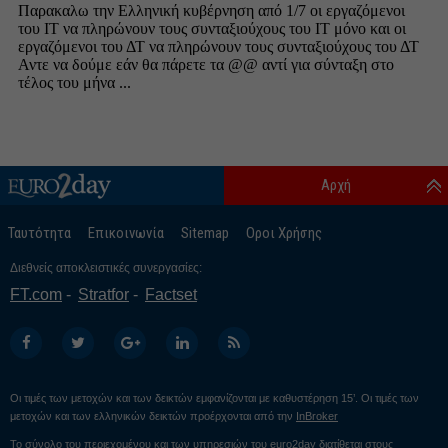
Αρχή
Ταυτότητα
Επικοινωνία
Sitemap
Οροι Χρήσης
Διεθνείς αποκλειστικές συνεργασίες:
FT.com
Stratfor
Factset
Οι τιμές των μετοχών και των δεικτών εμφανίζονται με καθυστέρηση 15’. Οι τιμές των
μετοχών και των ελληνικών δεικτών προέρχονται από την
InBroker
Το σύνολο του περιεχομένου και των υπηρεσιών του euro2day διατίθεται στους