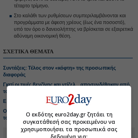
τέταρτο τρίμηνο.
Στο καλάθι των ρυθμίσεων συμπεριλαμβάνονται και
προγράμματα με άφεση χρέους (έως ένα ποσοστό),
υπό τον όρο ο δανειολήπτης να βρίσκεται σε εξαιρετικά
αδύναμη οικονομική θέση.
ΣΧΕΤΙΚΑ ΘΕΜΑΤΑ
Συντάξεις: Τέλος στον «κόφτη» της προσωπικής
διαφοράς
Γιατί οι τιμές βενζίνης και ντίζελ... αποσυνδέθηκαν από
το Brent
Ερχεται η «τέλεια καταιγίδα» για την τιμή του καφέ
Οι ενστάσεις της αγοράς στο Χωροταξικό για τον
Ο εκδότης euro2day.gr ζητάει τη
τουρισμό
συγκατάθεσή σας προκειμένου να
χρησιμοποιήσει τα προσωπικά σας
δεδομένα για: