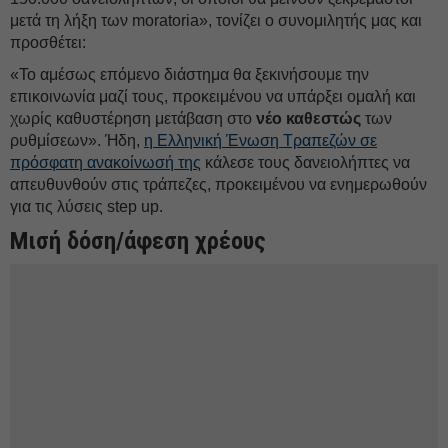
μετά τη λήξη των moratoria», τονίζει ο συνομιλητής μας και
προσθέτει:
«Το αμέσως επόμενο διάστημα θα ξεκινήσουμε την
επικοινωνία μαζί τους, προκειμένου να υπάρξει ομαλή και
χωρίς καθυστέρηση μετάβαση στο
νέο καθεστώς
των
ρυθμίσεων». Ήδη,
η Ελληνική Ένωση Τραπεζών σε
πρόσφατη ανακοίνωσή της
κάλεσε τους δανειολήπτες να
απευθυνθούν στις τράπεζες, προκειμένου να ενημερωθούν
για τις λύσεις step up.
Μισή δόση/άφεση χρέους