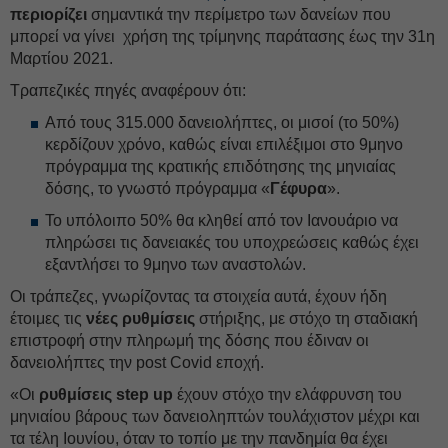
περιορίζει
σημαντικά την περίμετρο των δανείων που
μπορεί να γίνει χρήση της τρίμηνης παράτασης έως την 31η
Μαρτίου 2021.
Τραπεζικές πηγές αναφέρουν ότι:
Από τους 315.000 δανειολήπτες, οι μισοί (το 50%)
κερδίζουν χρόνο, καθώς είναι επιλέξιμοι στο 9μηνο
πρόγραμμα της κρατικής επιδότησης της μηνιαίας
δόσης, το γνωστό πρόγραμμα «
Γέφυρα
».
Το υπόλοιπο 50% θα κληθεί από τον Ιανουάριο να
πληρώσει τις δανειακές του υποχρεώσεις καθώς έχει
εξαντλήσει το 9μηνο των αναστολών.
Οι τράπεζες, γνωρίζοντας τα στοιχεία αυτά, έχουν ήδη
έτοιμες τις
νέες ρυθμίσεις
στήριξης, με στόχο τη σταδιακή
επιστροφή στην πληρωμή της δόσης που έδιναν οι
δανειολήπτες την post Covid εποχή.
«Οι
ρυθμίσεις step up
έχουν στόχο την ελάφρυνση του
μηνιαίου βάρους των δανειοληπτών τουλάχιστον μέχρι και
τα τέλη Ιουνίου, όταν το τοπίο με την πανδημία θα έχει