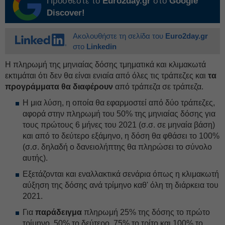
Προσθέστε το
Euro2day.gr
στο
Google
Discover!
Ακολουθήστε τη σελίδα του
Euro2day.gr
στο
Linkedin
Η πληρωμή της μηνιαίας δόσης τμηματικά και κλιμακωτά
εκτιμάται ότι δεν θα είναι ενιαία από όλες τις τράπεζες και
τα
προγράμματα θα διαφέρουν
από τράπεζα σε τράπεζα.
Η μια λύση, η οποία θα εφαρμοστεί από δύο τράπεζες,
αφορά στην πληρωμή του 50% της μηνιαίας δόσης για
τους πρώτους 6 μήνες του 2021 (σ.σ. σε μηναία βάση)
και από το δεύτερο εξάμηνο, η δόση θα φθάσει το 100%
(σ.σ. δηλαδή ο δανειολήπτης θα πληρώσει το σύνολο
αυτής).
Εξετάζονται και εναλλακτικά σενάρια όπως η κλιμακωτή
αύξηση της δόσης ανά τρίμηνο καθ' όλη τη διάρκεια του
2021.
Για
παράδειγμα
πληρωμή 25% της δόσης το πρώτο
τρίμηνο, 50% το δεύτερο, 75% το τρίτο και 100% το