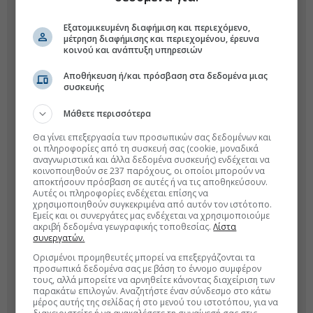
Εξατομικευμένη διαφήμιση και περιεχόμενο,
μέτρηση διαφήμισης και περιεχομένου, έρευνα
κοινού και ανάπτυξη υπηρεσιών
Αποθήκευση ή/και πρόσβαση στα δεδομένα μιας
συσκευής
Μάθετε περισσότερα
Θα γίνει επεξεργασία των προσωπικών σας δεδομένων και
οι πληροφορίες από τη συσκευή σας (cookie, μοναδικά
αναγνωριστικά και άλλα δεδομένα συσκευής) ενδέχεται να
κοινοποιηθούν σε 237 παρόχους, οι οποίοι μπορούν να
αποκτήσουν πρόσβαση σε αυτές ή να τις αποθηκεύσουν.
Αυτές οι πληροφορίες ενδέχεται επίσης να
χρησιμοποιηθούν συγκεκριμένα από αυτόν τον ιστότοπο.
Εμείς και οι συνεργάτες μας ενδέχεται να χρησιμοποιούμε
ακριβή δεδομένα γεωγραφικής τοποθεσίας.
Λίστα
συνεργατών.
Ορισμένοι προμηθευτές μπορεί να επεξεργάζονται τα
προσωπικά δεδομένα σας με βάση το έννομο συμφέρον
τους, αλλά μπορείτε να αρνηθείτε κάνοντας διαχείριση των
παρακάτω επιλογών. Αναζητήστε έναν σύνδεσμο στο κάτω
μέρος αυτής της σελίδας ή στο μενού του ιστοτόπου, για να