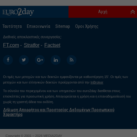
Αρχή
Ταυτότητα
Επικοινωνία
Sitemap
Οροι Χρήσης
Διεθνείς αποκλειστικές συνεργασίες:
FT.com
Stratfor
Factset
Οι τιμές των μετοχών και των δεικτών εμφανίζονται με καθυστέρηση 15’. Οι τιμές των
μετοχών και των ελληνικών δεικτών προέρχονται από την
InBroker
Το σύνολο του περιεχομένου και των υπηρεσιών του euro2day διατίθεται στους
επισκέπτες για προσωπική χρήση. Απαγορεύεται η χρήση και η επαναδημοσίευσή του
χωρίς τη γραπτή άδεια του εκδότη.
Δήλωση Απορρήτου και Προστασίας Δεδομένων Προσωπικού
Χαρακτήρα
Copyright © 2001 – 2026 MEDIA2DAY