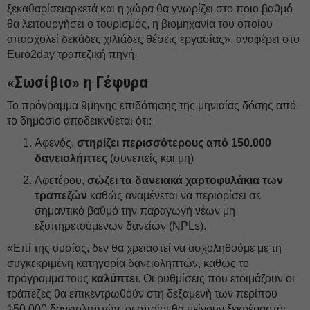
ξεκαθαρίσειαρκετά και η χώρα θα γνωρίζει στο ποιο βαθμό
θα λειτουργήσει ο τουρισμός, η βιομηχανία του οποίου
απασχολεί δεκάδες χιλιάδες θέσεις εργασίας», αναφέρει στο
Euro2day τραπεζική πηγή.
«Σωσίβιο» η Γέφυρα
Το πρόγραμμα 9μηνης επιδότησης της μηνιαίας δόσης από
το δημόσιο αποδεικνύεται ότι:
Αφενός,
στηρίζει περισσότερους από 150.000
δανειολήπτες
(συνεπείς και μη)
Αφετέρου,
σώζει τα δανειακά χαρτοφυλάκια των
τραπεζών
καθώς αναμένεται να περιορίσει σε
σημαντικό βαθμό την παραγωγή νέων μη
εξυπηρετούμενων δανείων (NPLs).
«Επί της ουσίας, δεν θα χρειαστεί να ασχοληθούμε με τη
συγκεκριμένη κατηγορία δανειοληπτών, καθώς το
πρόγραμμα τους
καλύπτει
. Οι ρυθμίσεις που ετοιμάζουν οι
τράπεζες θα επικεντρωθούν στη δεξαμενή των περίπου
150.000 δανειοληπτών, οι οποίοι θα μείνουν ξεκρέμαστοι