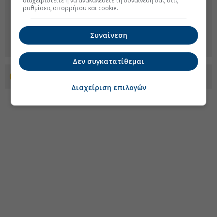
διαχειριστείτε ή να ανακαλέσετε τη συναίνεσή σας στις
ρυθμίσεις απορρήτου και cookie.
Συναίνεση
Δεν συγκατατίθεμαι
Προσθέστε το euro2day.gr στο Discover
Διαχείριση επιλογών