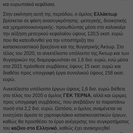
και ευρωπαϊκά κεφάλαια.
Στην εκκίνηση αυτή της περιόδου, ο όμιλος
Ελλάκτωρ
βρίσκεται σε φάση ανασυγκρότησης -μετοχικής, διοικητικής
και χρηματοοικονομικής- προωθώντας μέσα στο καλοκαίρι
την αύξηση μετοχικού κεφαλαίου ύψους 120,5 εκατ. ευρώ
που θα κατευθυνθεί για την υποστήριξη του
κατασκευαστικού βραχίονα και της θυγατρικής Άκτωρ. Στο
τέλος του 2020, το ανεκτέλεστο υπόλοιπο της Άκτωρ και των
θυγατρικών της διαμορφωνόταν σε 1,6 δισ. ευρώ, ενώ μέσα
στο 2021 πρόσθεσε συμβάσεις ύψους 15 εκατ. ευρώ και
διαθέτει προς υπογραφή έργα συνολικού ύψους 158 εκατ.
ευρώ.
Ανεκτέλεστο υπόλοιπο έργων ύψους 1,6 δισ. ευρώ διέθετε
στο τέλος του 2020 ο όμιλος
ΓΕΚ ΤΕΡΝΑ
, αλλά και ώριμες
προς υπογραφή συμβάσεις, που ανεβάζουν το παραπάνω
ποσό στα 2,2 δισ. ευρώ. Ωστόσο, ο όμιλος αναμένεται να
ενισχύσει άμεσα το χαρτοφυλάκιο κατασκευαστικών έργων,
καθώς θα προσθέσει το έργο ανέγερσης του συγκροτήματος
του
καζίνο στο Ελληνικό
, καθώς έχει ανακηρυχθεί