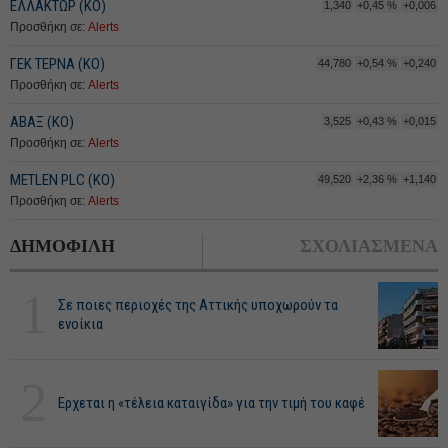
ΕΛΛΑΚΤΩΡ (ΚΟ)
1,340
+0,45 %
+0,006
Προσθήκη σε:
Alerts
ΓΕΚ ΤΕΡΝΑ (ΚΟ)
44,780
+0,54 %
+0,240
Προσθήκη σε:
Alerts
ΑΒΑΞ (ΚΟ)
3,525
+0,43 %
+0,015
Προσθήκη σε:
Alerts
METLEN PLC (ΚΟ)
49,520
+2,36 %
+1,140
Προσθήκη σε:
Alerts
ΔΗΜΟΦΙΛΗ
ΣΧΟΛΙΑΣΜΕΝΑ
1
Σε ποιες περιοχές της Αττικής υποχωρούν τα
ενοίκια
2
Ερχεται η «τέλεια καταιγίδα» για την τιμή του καφέ