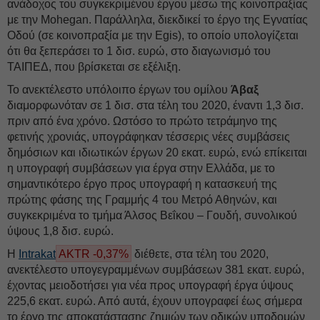
ανάδοχος του συγκεκριμένου έργου μέσω της κοινοπραξίας
με την Mohegan. Παράλληλα, διεκδικεί το έργο της Εγνατίας
Οδού (σε κοινοπραξία με την Egis), το οποίο υπολογίζεται
ότι θα ξεπεράσει το 1 δισ. ευρώ, στο διαγωνισμό του
ΤΑΙΠΕΔ, που βρίσκεται σε εξέλιξη.
Το ανεκτέλεστο υπόλοιπο έργων του ομίλου
Άβαξ
διαμορφωνόταν σε 1 δισ. στα τέλη του 2020, έναντι 1,3 δισ.
πριν από ένα χρόνο. Ωστόσο το πρώτο τετράμηνο της
φετινής χρονιάς, υπογράφηκαν τέσσερις νέες συμβάσεις
δημόσιων και ιδιωτικών έργων 20 εκατ. ευρώ, ενώ επίκειται
η υπογραφή συμβάσεων για έργα στην Ελλάδα, με το
σημαντικότερο έργο προς υπογραφή η κατασκευή της
πρώτης φάσης της Γραμμής 4 του Μετρό Αθηνών, και
συγκεκριμένα το τμήμα Άλσος Βεΐκου – Γουδή, συνολικού
ύψους 1,8 δισ. ευρώ.
Η
Intrakat
AKTR -0,37%
διέθετε, στα τέλη του 2020,
ανεκτέλεστο υπογεγραμμένων συμβάσεων 381 εκατ. ευρώ,
έχοντας μειοδοτήσει για νέα προς υπογραφή έργα ύψους
225,6 εκατ. ευρώ. Από αυτά, έχουν υπογραφεί έως σήμερα
το έργο της αποκατάστασης ζημιών των οδικών υποδομών