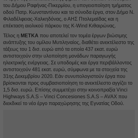
του Δήμου Ραφήνας-Πικερμίου, η υπογειοποίηση τμήματος
οδού Πατρ. Κωνσταντίνου και τα σύνοδα έργα, στον Δήμο Ν.
Φιλαδέλφειας-Χαλκηδόνας, ο ΑΗΣ Πτολεμαϊδας και η
επέκταση αιολικού πάρκου της K-Wind Κιθαιρώνας.
Τέλος η
ΜΕΤΚΑ
που αποτελεί τον τομέα έργων βιώσιμης
ανάπτυξης του ομίλου Μυτιληναίος, διαθέτει ανεκτέλεστο της
τάξεως του 1 δισ. ευρώ από τα οποία 437 εκατ. ευρώ
αντιστοιχούν στην υλοποίηση μονάδων παραγωγής
ηλεκτρικής ενέργειας. Σε υποδομές και έργα περιβάλλοντος
αντιστοιχούν 481 εκατ. ευρώ, σύμφωνα με τα στοιχεία της
31ης Δεκεμβρίου 2020. Εάν συνυπολογιστούν έργα που
βρίσκονται προς συμβασιοποίηση το ανεκτέλεστο αγγίζει το
1,5 δισ. ευρώ. Επίσης συμμετέχει στην κοινοπραξία Vinci
Highways S.A.S – Vinci Concesiones S.A.S – AVAX που
διεκδικεί το νέο έργο παραχώρησης της Εγνατίας Οδού.