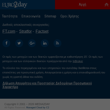
Αρχή
Ταυτότητα
Επικοινωνία
Sitemap
Οροι Χρήσης
Διεθνείς αποκλειστικές συνεργασίες:
FT.com
Stratfor
Factset
Οι τιμές των μετοχών και των δεικτών εμφανίζονται με καθυστέρηση 15’. Οι τιμές των
μετοχών και των ελληνικών δεικτών προέρχονται από την
InBroker
Το σύνολο του περιεχομένου και των υπηρεσιών του euro2day διατίθεται στους
επισκέπτες για προσωπική χρήση. Απαγορεύεται η χρήση και η επαναδημοσίευσή του
χωρίς τη γραπτή άδεια του εκδότη.
Δήλωση Απορρήτου και Προστασίας Δεδομένων Προσωπικού
Χαρακτήρα
Copyright © 2001 – 2026 MEDIA2DAY
All Rights Reserved.
Managed Cloud by C2