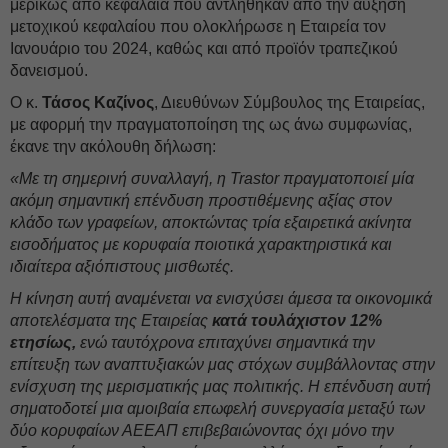
μερικώς από κεφάλαια που αντλήθηκαν από την αύξηση
μετοχικού κεφαλαίου που ολοκλήρωσε η Εταιρεία τον
Ιανουάριο του 2024, καθώς και από προϊόν τραπεζικού
δανεισμού.
O κ.
Τάσος Καζίνος
, Διευθύνων Σύμβουλος της Εταιρείας,
με αφορμή την πραγματοποίηση της ως άνω συμφωνίας,
έκανε την ακόλουθη δήλωση:
«Με τη σημερινή συναλλαγή, η Trastor πραγματοποιεί μία
ακόμη σημαντική επένδυση προστιθέμενης αξίας στον
κλάδο των γραφείων, αποκτώντας τρία εξαιρετικά ακίνητα
εισοδήματος με κορυφαία ποιοτικά χαρακτηριστικά και
ιδιαίτερα αξιόπιστους μισθωτές.
Η κίνηση αυτή αναμένεται να ενισχύσει άμεσα τα οικονομικά
αποτελέσματα της Εταιρείας
κατά τουλάχιστον 12%
ετησίως,
ενώ ταυτόχρονα επιταχύνει σημαντικά την
επίτευξη των αναπτυξιακών μας στόχων συμβάλλοντας στην
ενίσχυση της μερισματικής μας πολιτικής. Η επένδυση αυτή
σηματοδοτεί μια αμοιβαία επωφελή συνεργασία μεταξύ των
δύο κορυφαίων ΑΕΕΑΠ επιβεβαιώνοντας όχι μόνο την