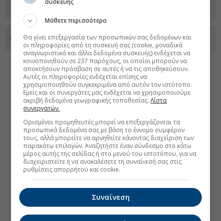
συσκευής
Μάθετε περισσότερα
Θα γίνει επεξεργασία των προσωπικών σας δεδομένων και
Προσθέστε το euro2day.gr στο Discover
οι πληροφορίες από τη συσκευή σας (cookie, μοναδικά
αναγνωριστικά και άλλα δεδομένα συσκευής) ενδέχεται να
κοινοποιηθούν σε 237 παρόχους, οι οποίοι μπορούν να
αποκτήσουν πρόσβαση σε αυτές ή να τις αποθηκεύσουν.
Αυτές οι πληροφορίες ενδέχεται επίσης να
χρησιμοποιηθούν συγκεκριμένα από αυτόν τον ιστότοπο.
Εμείς και οι συνεργάτες μας ενδέχεται να χρησιμοποιούμε
ακριβή δεδομένα γεωγραφικής τοποθεσίας.
Λίστα
συνεργατών.
Ορισμένοι προμηθευτές μπορεί να επεξεργάζονται τα
προσωπικά δεδομένα σας με βάση το έννομο συμφέρον
τους, αλλά μπορείτε να αρνηθείτε κάνοντας διαχείριση των
παρακάτω επιλογών. Αναζητήστε έναν σύνδεσμο στο κάτω
μέρος αυτής της σελίδας ή στο μενού του ιστοτόπου, για να
διαχειριστείτε ή να ανακαλέσετε τη συναίνεσή σας στις
ρυθμίσεις απορρήτου και cookie.
Συναίνεση