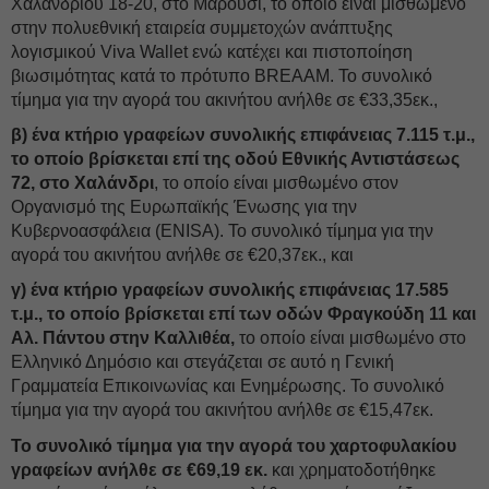
Χαλανδρίου 18-20, στο Μαρούσι, το οποίο είναι μισθωμένο
στην πολυεθνική εταιρεία συμμετοχών ανάπτυξης
λογισμικού Viva Wallet ενώ κατέχει και πιστοποίηση
βιωσιμότητας κατά το πρότυπο BREAAM. Το συνολικό
τίμημα για την αγορά του ακινήτου ανήλθε σε €33,35εκ.,
β) ένα κτήριο γραφείων συνολικής επιφάνειας 7.115 τ.μ.,
το οποίο βρίσκεται επί της οδού Εθνικής Αντιστάσεως
72, στο Χαλάνδρι
, το οποίο είναι μισθωμένο στον
Οργανισμό της Ευρωπαϊκής Ένωσης για την
Κυβερνοασφάλεια (ENISA). Το συνολικό τίμημα για την
αγορά του ακινήτου ανήλθε σε €20,37εκ., και
γ) ένα κτήριο γραφείων συνολικής επιφάνειας 17.585
τ.μ., το οποίο βρίσκεται επί των οδών Φραγκούδη 11 και
Αλ. Πάντου στην Καλλιθέα,
το οποίο είναι μισθωμένο στο
Ελληνικό Δημόσιο και στεγάζεται σε αυτό η Γενική
Γραμματεία Επικοινωνίας και Ενημέρωσης. Το συνολικό
τίμημα για την αγορά του ακινήτου ανήλθε σε €15,47εκ.
Το συνολικό τίμημα για την αγορά του χαρτοφυλακίου
γραφείων ανήλθε σε €69,19 εκ.
και χρηματοδοτήθηκε