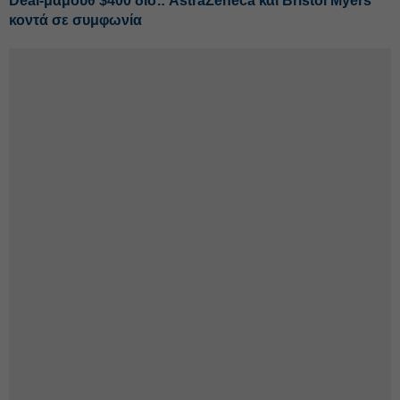
Deal-μαμούθ $400 δισ.: AstraZeneca και Bristol Myers
κοντά σε συμφωνία