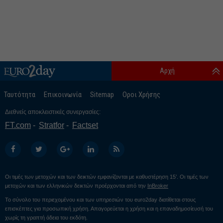
Αρχή
Ταυτότητα
Επικοινωνία
Sitemap
Οροι Χρήσης
Διεθνείς αποκλειστικές συνεργασίες:
FT.com
Stratfor
Factset
Οι τιμές των μετοχών και των δεικτών εμφανίζονται με καθυστέρηση 15’. Οι τιμές των
μετοχών και των ελληνικών δεικτών προέρχονται από την
InBroker
Το σύνολο του περιεχομένου και των υπηρεσιών του euro2day διατίθεται στους
επισκέπτες για προσωπική χρήση. Απαγορεύεται η χρήση και η επαναδημοσίευσή του
χωρίς τη γραπτή άδεια του εκδότη.