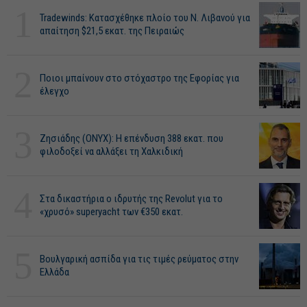
1
Tradewinds: Κατασχέθηκε πλοίο του Ν. Λιβανού για
απαίτηση $21,5 εκατ. της Πειραιώς
2
Ποιοι μπαίνουν στο στόχαστρο της Εφορίας για
έλεγχο
3
Ζησιάδης (ONYX): Η επένδυση 388 εκατ. που
φιλοδοξεί να αλλάξει τη Χαλκιδική
4
Στα δικαστήρια ο ιδρυτής της Revolut για το
«χρυσό» superyacht των €350 εκατ.
5
Βουλγαρική ασπίδα για τις τιμές ρεύματος στην
Ελλάδα