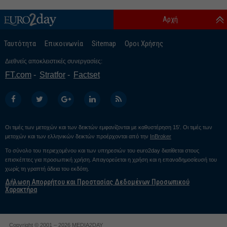
Αρχή
Ταυτότητα
Επικοινωνία
Sitemap
Οροι Χρήσης
Διεθνείς αποκλειστικές συνεργασίες:
FT.com
Stratfor
Factset
Οι τιμές των μετοχών και των δεικτών εμφανίζονται με καθυστέρηση 15’. Οι τιμές των
μετοχών και των ελληνικών δεικτών προέρχονται από την
InBroker
Το σύνολο του περιεχομένου και των υπηρεσιών του euro2day διατίθεται στους
επισκέπτες για προσωπική χρήση. Απαγορεύεται η χρήση και η επαναδημοσίευσή του
χωρίς τη γραπτή άδεια του εκδότη.
Δήλωση Απορρήτου και Προστασίας Δεδομένων Προσωπικού
Χαρακτήρα
Copyright © 2001 – 2026 MEDIA2DAY