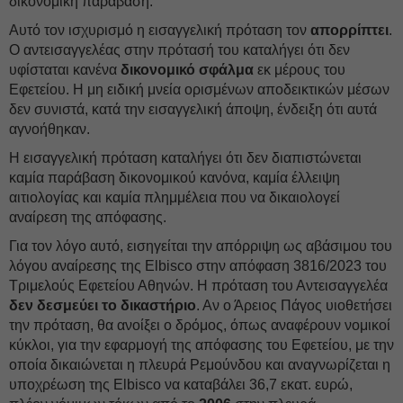
δικονομική παράβαση.
Αυτό τον ισχυρισμό η εισαγγελική πρόταση τον
απορρίπτει
.
Ο αντεισαγγελέας στην πρότασή του καταλήγει ότι δεν
υφίσταται κανένα
δικονομικό
σφάλμα
εκ μέρους του
Εφετείου. Η μη ειδική μνεία ορισμένων αποδεικτικών μέσων
δεν συνιστά, κατά την εισαγγελική άποψη, ένδειξη ότι αυτά
αγνοήθηκαν.
Η εισαγγελική πρόταση καταλήγει ότι δεν διαπιστώνεται
καμία παράβαση δικονομικού κανόνα, καμία έλλειψη
αιτιολογίας και καμία πλημμέλεια που να δικαιολογεί
αναίρεση της απόφασης.
Για τον λόγο αυτό, εισηγείται την απόρριψη ως αβάσιμου του
λόγου αναίρεσης της Elbisco στην απόφαση 3816/2023 του
Τριμελούς Εφετείου Αθηνών. Η πρόταση του Αντεισαγγελέα
δεν δεσμεύει
το δικαστήριο
. Αν ο Άρειος Πάγος υιοθετήσει
την πρόταση, θα ανοίξει ο δρόμος, όπως αναφέρουν νομικοί
κύκλοι, για την εφαρμογή της απόφασης του Εφετείου, με την
οποία δικαιώνεται η πλευρά Ρεμούνδου και αναγνωρίζεται η
υποχρέωση της Elbisco να καταβάλει 36,7 εκατ. ευρώ,