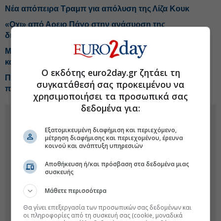
Νέα απόπειρα Τραμπ για απόλυση της Λίζα Κουκ
«Οχι» από Αρειο Πάγο στην ανάσυρση της
δικογραφίας για τις υποκλοπές
Marfin: Προθεσμία για να απολογηθεί έλαβε η 46χρονη
κατηγορούμενη
Ο εκδότης euro2day.gr ζητάει τη
Προφυλακίστηκε ο δήμαρχος Στυλίδας για την
συγκατάθεσή σας προκειμένου να
πυρκαγιά στη Δυτική Αττική
χρησιμοποιήσει τα προσωπικά σας
δεδομένα για:
Εξατομικευμένη διαφήμιση και περιεχόμενο,
μέτρηση διαφήμισης και περιεχομένου, έρευνα
κοινού και ανάπτυξη υπηρεσιών
Αποθήκευση ή/και πρόσβαση στα δεδομένα μιας
συσκευής
Μάθετε περισσότερα
Θα γίνει επεξεργασία των προσωπικών σας δεδομένων και
οι πληροφορίες από τη συσκευή σας (cookie, μοναδικά