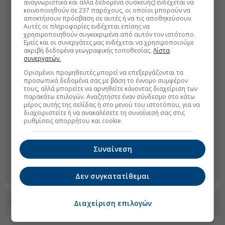
αναγνωριστικά και άλλα δεδομένα συσκευής) ενδέχεται να
κοινοποιηθούν σε 237 παρόχους, οι οποίοι μπορούν να
αποκτήσουν πρόσβαση σε αυτές ή να τις αποθηκεύσουν.
Αυτές οι πληροφορίες ενδέχεται επίσης να
χρησιμοποιηθούν συγκεκριμένα από αυτόν τον ιστότοπο.
Εμείς και οι συνεργάτες μας ενδέχεται να χρησιμοποιούμε
ακριβή δεδομένα γεωγραφικής τοποθεσίας.
Λίστα
συνεργατών.
Ορισμένοι προμηθευτές μπορεί να επεξεργάζονται τα
προσωπικά δεδομένα σας με βάση το έννομο συμφέρον
τους, αλλά μπορείτε να αρνηθείτε κάνοντας διαχείριση των
παρακάτω επιλογών. Αναζητήστε έναν σύνδεσμο στο κάτω
μέρος αυτής της σελίδας ή στο μενού του ιστοτόπου, για να
διαχειριστείτε ή να ανακαλέσετε τη συναίνεσή σας στις
ρυθμίσεις απορρήτου και cookie.
Συναίνεση
Δεν συγκατατίθεμαι
Προσθέστε το euro2day.gr στο Discover
Διαχείριση επιλογών