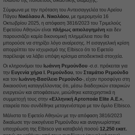
πλαίσιο της πολυετούς δικαστικής διαμάχης.
Σύμφωνα με την πρόταση του Αντεισαγγελέα του Αρείου
Πάγου
Νικόλαου Α. Νικολάου
, με ημερομηνία 16
Οκτωβρίου 2025, η απόφαση 3816/2023 του Τριμελούς
Εφετείου Αθηνών είναι
πλήρως αιτιολογημένη
και δεν
παρουσιάζει καμία δικονομική πλημμέλεια που θα
μπορούσε να στηρίξει λόγο αναίρεσης. Η εισαγγελική κρίση
απορρίπτει τον ισχυρισμό της Elbisco ότι το Εφετείο
παρέλειψε να λάβει υπόψη κρίσιμα αποδεικτικά στοιχεία.
Οι κληρονόμοι του
Ιωάννη Ρεμούνδου
-σ.σ. πρόκειται για
την
Ευγενία χήρα Ι. Ρεμούνδου
, τον
Σταμάτιο Ρεμούνδο
και τον
Ιωάννη-Βασίλειο Ρεμούνδο
-, είχαν προσφύγει στη
δικαιοσύνη καταγγέλλοντας ότι, μέσω διαδοχικών εταιρικών
ενεργειών και αποφάσεων, μειώθηκε καταχρηστικά η
συμμετοχή τους στην
«Ελληνική Αρτοποιία Elite Α.Ε.»
,
εταιρεία που συνδέθηκε μεταγενέστερα με τον όμιλο Elbisco.
Μάλιστα το Εφετείο Αθηνών με την απόφαση 3816/2023
δικαίωσε την οικογένεια Ρεμούνδου και αναγνωρίστηκε
υποχρέωση της Elbisco για καταβολή ποσού
12,250 εκατ.