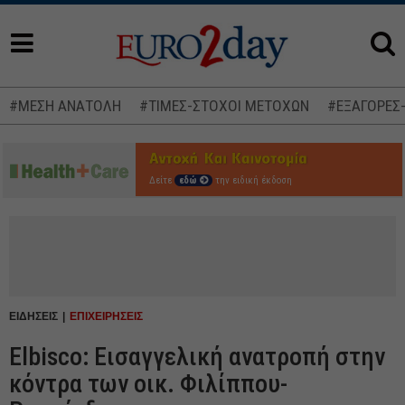
#ΜΕΣΗ ΑΝΑΤΟΛΗ
#ΤΙΜΕΣ-ΣΤΟΧΟΙ ΜΕΤΟΧΩΝ
#ΕΞΑΓΟΡΕΣ
Δείτε
εδώ
την ειδική έκδοση
ΕΙΔΗΣΕΙΣ
ΕΠΙΧΕΙΡΗΣΕΙΣ
Elbisco: Εισαγγελική ανατροπή στην
κόντρα των οικ. Φιλίππου-