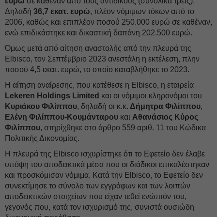
ευρώ
σε καθέναν από τους αντιδίκους (συνολικά τρεις).
Δηλαδή
36,7 εκατ. ευρώ
, πλέον νόμιμων τόκων από το
2006, καθώς και επιπλέον ποσού 250.000 ευρώ σε καθέναν,
ενώ επιδικάστηκε και δικαστική δαπάνη 202.500 ευρώ.
Όμως μετά από αίτηση αναστολής από την πλευρά της
Elbisco, τον Σεπτέμβριο 2023 ανεστάλη η εκτέλεση, πλην
ποσού 4,5 εκατ. ευρώ, το οποίο καταβλήθηκε το 2023.
Η αίτηση αναίρεσης, που κατέθεσε η Elbisco, η εταιρεία
Lekeren Holdings Limited
και οι νόμιμοι κληρονόμοι του
Κυριάκου Φιλίππου
, δηλαδή οι κ.κ.
Δήμητρα Φιλίππου
,
Ελένη Φιλίππου-Κουμάνταρου
και
Αθανάσιος Κύρος
Φιλίππου
, στηρίχθηκε στο άρθρο 559 αριθ. 11 του Κώδικα
Πολιτικής Δικονομίας.
Η πλευρά της Elbisco ισχυρίστηκε ότι το Εφετείο δεν έλαβε
υπόψη του αποδεικτικά μέσα που οι διάδικοι επικαλέστηκαν
και προσκόμισαν νόμιμα. Κατά την Elbisco, το Εφετείο δεν
συνεκτίμησε το σύνολο των εγγράφων και των λοιπών
αποδεικτικών στοιχείων που είχαν τεθεί ενώπιόν του,
γεγονός που, κατά τον ισχυρισμό της, συνιστά ουσιώδη