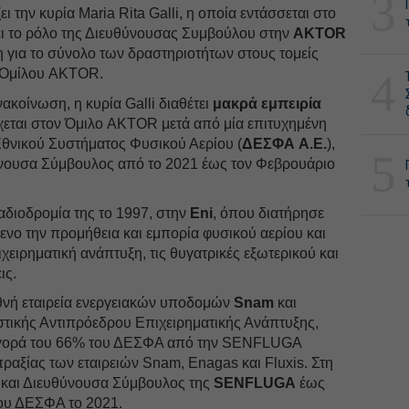
3
την κυρία Maria Rita Galli, η οποία εντάσσεται στο
ει το ρόλο της Διευθύνουσας Συμβούλου στην
AKTOR
 για το σύνολο των δραστηριοτήτων στους τομείς
υ Ομίλου AKTOR.
4
ακοίνωση, η κυρία Galli διαθέτει
μακρά εμπειρία
ρχεται στον Όμιλο AKTOR μετά από μία επιτυχημένη
 Εθνικού Συστήματος Φυσικού Αερίου (
ΔΕΣΦΑ A.E.
),
5
ύνουσα Σύμβουλος από το 2021 έως τον Φεβρουάριο
ταδιοδρομία της το 1997, στην
Eni
, όπου διατήρησε
μενο την προμήθεια και εμπορία φυσικού αερίου και
χειρηματική ανάπτυξη, τις θυγατρικές εξωτερικού και
ις.
θνή εταιρεία ενεργειακών υποδομών
Snam
και
στικής Αντιπρόεδρου Επιχειρηματικής Ανάπτυξης,
ξαγορά του 66% του ΔΕΣΦΑ από την SENFLUGA
πραξίας των εταιρειών Snam, Enagas και Fluxis. Στη
 και Διευθύνουσα Σύμβουλος της
SENFLUGA
έως
του ΔΕΣΦΑ το 2021.