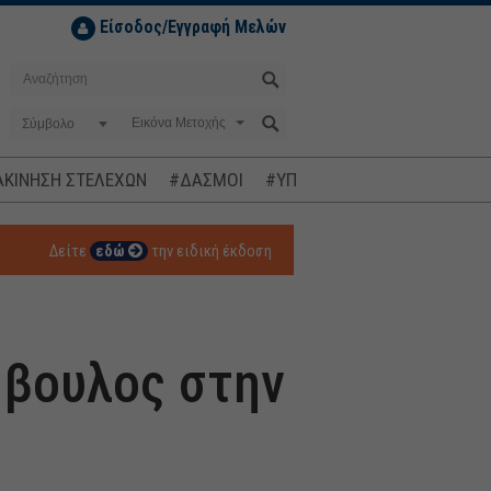
Είσοδος/Εγγραφή Μελών
Σύμβολο
ΚΙΝΗΣΗ ΣΤΕΛΕΧΩΝ
#ΔΑΣΜΟΙ
#ΥΠΟΚΛΟΠΕΣ
#ΠΛΗΘΩΡΙΣΜ
Δείτε
εδώ
την ειδική έκδοση
ύμβουλος στην