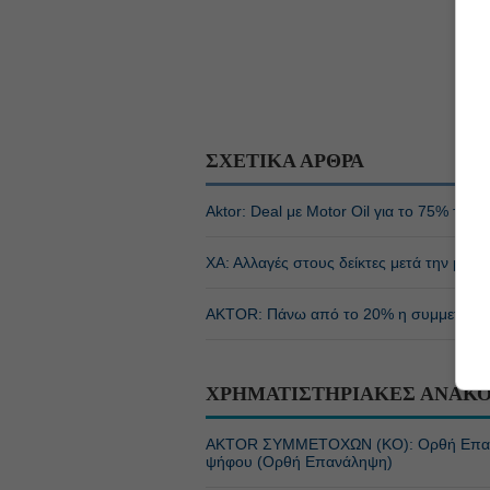
ΣΧΕΤΙΚΑ ΑΡΘΡΑ
Aktor: Deal με Motor Oil για το 75% των 
ΧΑ: Αλλαγές στους δείκτες μετά την μεταβ
AKTOR: Πάνω από το 20% η συμμετοχή τη
ΧΡΗΜΑΤΙΣΤΗΡΙΑΚΕΣ ΑΝΑΚΟ
ΑΚTOR ΣΥΜΜΕΤΟΧΩΝ (ΚΟ): Ορθή Επανά
ψήφου (Ορθή Επανάληψη)