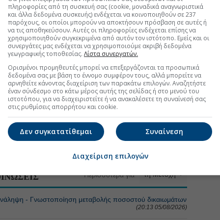
πληροφορίες από τη συσκευή σας (cookie, μοναδικά αναγνωριστικά
και άλλα δεδομένα συσκευής) ενδέχεται να κοινοποιηθούν σε 237
παρόχους, οι οποίοι μπορούν να αποκτήσουν πρόσβαση σε αυτές ή
να τις αποθηκεύσουν. Αυτές οι πληροφορίες ενδέχεται επίσης να
χρησιμοποιηθούν συγκεκριμένα από αυτόν τον ιστότοπο. Εμείς και οι
συνεργάτες μας ενδέχεται να χρησιμοποιούμε ακριβή δεδομένα
γεωγραφικής τοποθεσίας.
Λίστα συνεργατών.
Ορισμένοι προμηθευτές μπορεί να επεξεργάζονται τα προσωπικά
τη Μετοχή
Περισσότερα για
δεδομένα σας με βάση το έννομο συμφέρον τους, αλλά μπορείτε να
αρνηθείτε κάνοντας διαχείριση των παρακάτω επιλογών. Αναζητήστε
έναν σύνδεσμο στο κάτω μέρος αυτής της σελίδας ή στο μενού του
Ηλέκτωρ και Thalis
(17:28 05/08/2026)
ιστοτόπου, για να διαχειριστείτε ή να ανακαλέσετε τη συναίνεσή σας
στις ρυθμίσεις απορρήτου και cookie.
ολή του free float στην Aktor
(18:10 04/08/2026)
Δεν συγκατατίθεμαι
Συναίνεση
ς Castellano μετά την αύξηση κεφαλαίου
(10:12 03/08/2026)
Διαχείριση επιλογών
τη Μετοχή
Περισσότερα για
ΙΝΩΣΕΙΣ
ληψη - Γνωστοποίηση μεταβολής ποσοστού δικαιωμάτων
(20:13 05/08/2026)