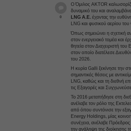
Ο Όμιλος AKTOR καλωσορίζει 
δυναμικό του και αναλαμβάν
LNG Α.Ε.
έχοντας την ευθύνη
0
LNG και φυσικού αερίου το
Όπως σημειώνει η σχετική αν
στον ενεργειακό τομέα και έ
θητεία στον Διαχειριστή του
στον οποίο διατέλεσε Διευθ
του 2026.
Η κυρία Galli ξεκίνησε την σ
σημαντικές θέσεις με αντικεί
LNG, καθώς και τη διεθνή επι
τις Εξαγορές και Συγχωνεύσε
Το 2016 μεταπήδησε στη διε
ανέλαβε τον ρόλο της Εκτελε
από όπου συντόνισε την ε
Energy Holdings, μίας κοινο
συνέχεια, ανέλαβε Πρόεδρος
την ανάληψη της διοίκησης 