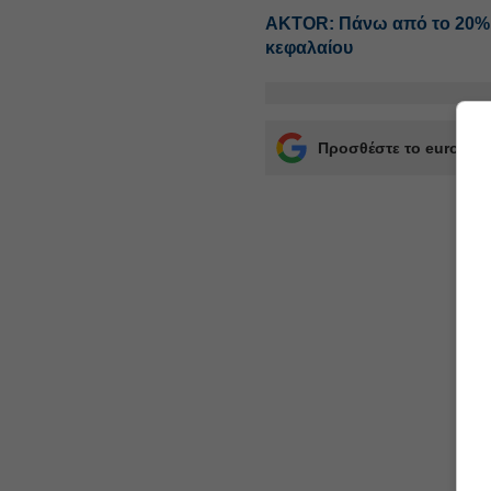
AKTOR: Πάνω από το 20% η
κεφαλαίου
Προσθέστε το euro2day