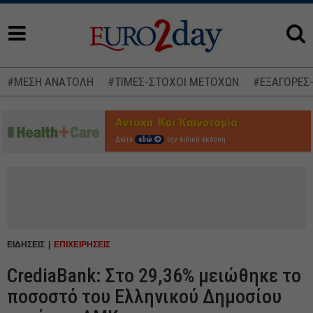
#ΜΕΣΗ ΑΝΑΤΟΛΗ
#ΤΙΜΕΣ-ΣΤΟΧΟΙ ΜΕΤΟΧΩΝ
#ΕΞΑΓΟΡΕΣ
Δείτε
εδώ
την ειδική έκδοση
ΕΙΔΗΣΕΙΣ
ΕΠΙΧΕΙΡΗΣΕΙΣ
CrediaBank: Στο 29,36% μειώθηκε το
ποσοστό του Ελληνικού Δημοσίου