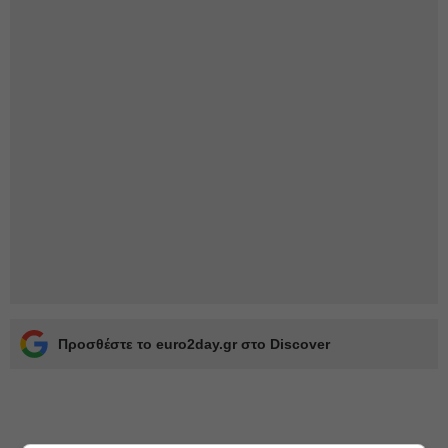
Προσθέστε το euro2day.gr στο Discover