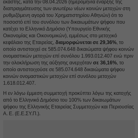
εκάστης, κατά την 08.04.2026 (ημερομηνία έναρξης της
διαπραγμάτευσης των ανωτέρω νέων κοινών μετοχών στη
ρυθμιζόμενη αγορά του Χρηματιστηρίου Αθηνών) ότι το
ποσοστό επί του συνόλου των δικαιωμάτων ψήφου που
κατέχει το Ελληνικό Δημόσιο (Υπουργείο Εθνικής
Οικονομίας και Οικονομικών), εμμέσως στο μετοχικό
κεφάλαιο της Εταιρείας,
διαμορφώνεται σε 29,36%
, το
οποίο αντιστοιχεί σε 585.074.648 δικαιώματα ψήφου κοινών
ονομαστικών μετοχών επί συνόλου 1.993.012.407 ενώ πριν
την ολοκλήρωση της αύξησης ανερχόταν
σε 36,16%
, το
οποίο αντιστοιχούσε σε 585.074.648 δικαιώματα ψήφου
κοινών ονομαστικών μετοχών επί συνόλου μετοχών
1.618.012.407.
Η εν λόγω έμμεση συμμετοχή προκύπτει λόγω της κατοχής
από το Ελληνικό Δημόσιο του 100% των δικαιωμάτων
ψήφου της Ελληνικής Εταιρείας Συμμετοχών και Περιουσίας
Α. Ε. (Ε.Ε.ΣΥ.Π.).