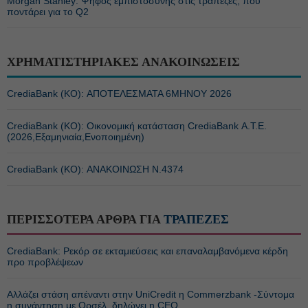
Morgan Stanley: Ψήφος εμπιστοσύνης στις τράπεζες, πού
ποντάρει για το Q2
ΧΡΗΜΑΤΙΣΤΗΡΙΑΚΕΣ ΑΝΑΚΟΙΝΩΣΕΙΣ
CrediaBank (ΚΟ): ΑΠΟΤΕΛΕΣΜΑΤΑ 6ΜΗΝΟΥ 2026
CrediaBank (ΚΟ): Οικονομική κατάσταση CrediaBank Α.Τ.Ε.
(2026,Εξαμηνιαία,Ενοποιημένη)
CrediaBank (ΚΟ): ΑΝΑΚΟΙΝΩΣΗ Ν.4374
ΠΕΡΙΣΣΟΤΕΡΑ ΑΡΘΡΑ ΓΙΑ
ΤΡΑΠΕΖΕΣ
CrediaBank: Ρεκόρ σε εκταμιεύσεις και επαναλαμβανόμενα κέρδη
προ προβλέψεων
Αλλάζει στάση απέναντι στην UniCredit η Commerzbank -Σύντομα
η συνάντηση με Ορσέλ, δηλώνει η CEO