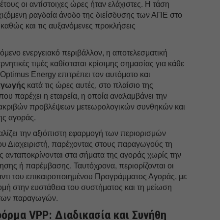
έτους οι αντίστοιχες ώρες ήταν ελάχιστες. Η τάση
εχιζόμενη ραγδαία άνοδο της διείσδυσης των ΑΠΕ στο
 καθώς και τις αυξανόμενες προκλήσεις
όμενο ενεργειακό περιβάλλον, η αποτελεσματική
αρνητικές τιμές καθίσταται κρίσιμης σημασίας για κάθε
ptimus Energy επιτρέπει τον αυτόματο και
αγωγής
κατά τις ώρες αυτές, στο πλαίσιο της
ου παρέχει η εταιρεία, η οποία αναλαμβάνει την
 ακριβών προβλέψεων μετεωρολογικών συνθηκών και
ης αγοράς.
αλίζει την αξιόπιστη εφαρμογή των περιορισμών
του Διαχειριστή, παρέχοντας στους παραγωγούς τη
ους ανταποκρίνονται στα σήματα της αγοράς χωρίς την
σης ή παρέμβασης. Ταυτόχρονα, περιορίζονται οι
ντι του επικαιροποιημένου Προγράμματος Αγοράς, με
μή στην ευστάθεια του συστήματος και τη μείωση
 των παραγωγών.
όρμα VPP: Διαδικασία και Συνήθη