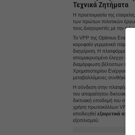
Τεχνικά Ζητήματα
Η προετοιμασία της εταιρείας
των πρώτων πιλοτικών έργων
τους Διαχειριστές με την ψή
Το VPP της Optimus Energy 
κορυφαίο γερμανικό πάροχο 
διαχείριση. Η πλατφόρμα επι
απομακρυσμένο έλεγχο παρα
διαμόρφωση βέλτιστων προσφ
Χρηματιστηρίου Ενέργειας (Ε
μεταβαλλόμενες συνθήκες τη
Η σύνδεση στην πλατφόρμα V
του απαραίτητου δικτυακού ε
δικτυακή υποδομή του σταθμ
χρήση πρωτοκόλλων VPN. Η π
αποδειχθεί
εξαιρετικά απαιτ
εξοπλισμού.