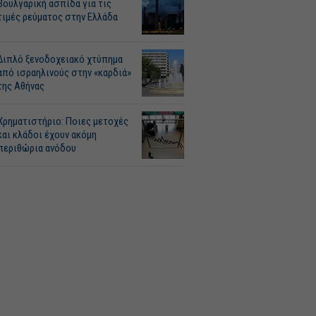
Βουλγαρική ασπίδα για τις
τιμές ρεύματος στην Ελλάδα
Διπλό ξενοδοχειακό χτύπημα
από ισραηλινούς στην «καρδιά»
της Αθήνας
Χρηματιστήριο: Ποιες μετοχές
και κλάδοι έχουν ακόμη
περιθώρια ανόδου