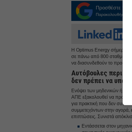
Προσθέστε το
E
Παρακολουθήστε τις
Η Optimus Energy σήμερα πα
σε πάνω από 800 σταθμούς κα
να διασυνδεθούν το προσεχέ
Αυτόβουλες περικοπ
δεν πρέπει να υποτι
Ενόψει των μηδενικών ή αρν
ΑΠΕ εξακολουθεί να προχωρ
για πρακτική που δεν συνάδε
συμμετεχόντων στην αγορά, ε
επιπτώσεις. Συνιστά απόκλι
Εντάσσεται στον μηχαν