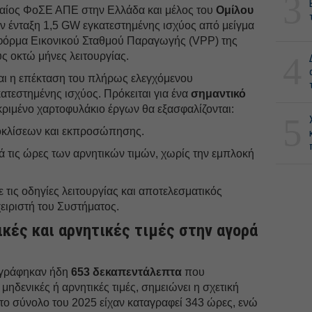
3
φαίος ΦοΣΕ ΑΠΕ στην Ελλάδα και μέλος του
Ομίλου
 την ένταξη 1,5 GW εγκατεστημένης ισχύος από μείγμα
φόρμα Εικονικού Σταθμού Παραγωγής (VPP) της
ς οκτώ μήνες λειτουργίας.
4
αι η επέκταση του πλήρως ελεγχόμενου
τεστημένης ισχύος. Πρόκειται για ένα
σημαντικό
κριμένο χαρτοφυλάκιο έργων θα εξασφαλίζονται:
5
οκλίσεων και εκπροσώπησης.
ά τις ώρες των αρνητικών τιμών, χωρίς την εμπλοκή
ις οδηγίες λειτουργίας και αποτελεσματικός
χειριστή του Συστήματος.
ικές και αρνητικές τιμές στην αγορά
αγράφηκαν ήδη
653 δεκαπεντάλεπτα
που
ηδενικές ή αρνητικές τιμές, σημειώνει η σχετική
το σύνολο του 2025 είχαν καταγραφεί 343 ώρες, ενώ