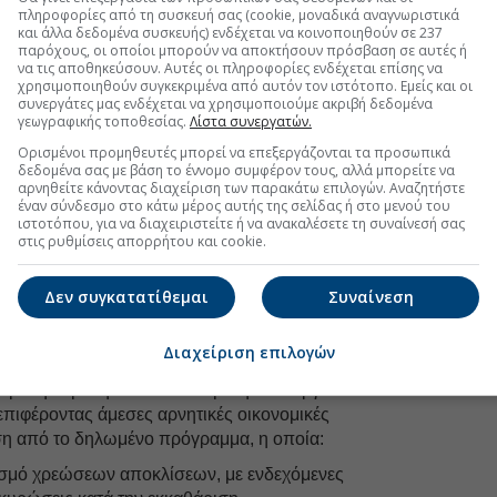
πληροφορίες από τη συσκευή σας (cookie, μοναδικά αναγνωριστικά
uro2day.gr
στο
Google Discover!
και άλλα δεδομένα συσκευής) ενδέχεται να κοινοποιηθούν σε 237
παρόχους, οι οποίοι μπορούν να αποκτήσουν πρόσβαση σε αυτές ή
 εξελίξεις με την υπογραφη εγκυρότητας του Euro2day.gr
να τις αποθηκεύσουν. Αυτές οι πληροφορίες ενδέχεται επίσης να
χρησιμοποιηθούν συγκεκριμένα από αυτόν τον ιστότοπο. Εμείς και οι
συνεργάτες μας ενδέχεται να χρησιμοποιούμε ακριβή δεδομένα
FOLLOW US
γεωγραφικής τοποθεσίας.
Λίστα συνεργατών.
Ακολουθήστε τη σελίδα του
Euro2day.gr
στο
Linkedin
Ορισμένοι προμηθευτές μπορεί να επεξεργάζονται τα προσωπικά
δεδομένα σας με βάση το έννομο συμφέρον τους, αλλά μπορείτε να
ρέχει κατευθυντήριες οδηγίες και πλήρη υποστήριξη
αρνηθείτε κάνοντας διαχείριση των παρακάτω επιλογών. Αναζητήστε
έναν σύνδεσμο στο κάτω μέρος αυτής της σελίδας ή στο μενού του
ι 8 διαφορετικές τεχνολογίες, οι οποίοι αναμένεται
ιστοτόπου, για να διαχειριστείτε ή να ανακαλέσετε τη συναίνεσή σας
ς διάστημα.
στις ρυθμίσεις απορρήτου και cookie.
ές χωρίς ΦoΣΕ: Ένας κίνδυνος που
Δεν συγκατατίθεμαι
Συναίνεση
μηθεί
ητικών τιμών ενέργειας, ένας αριθμός παραγωγών
Διαχείριση επιλογών
ά σε αυτόβουλες περικοπές παραγωγής. Πρόκειται
ι με την ομαλή και συντονισμένη λειτουργία των
πιφέροντας άμεσες αρνητικές οικονομικές
ση από το δηλωμένο πρόγραμμα, η οποία:
ισμό χρεώσεων αποκλίσεων, με ενδεχόμενες