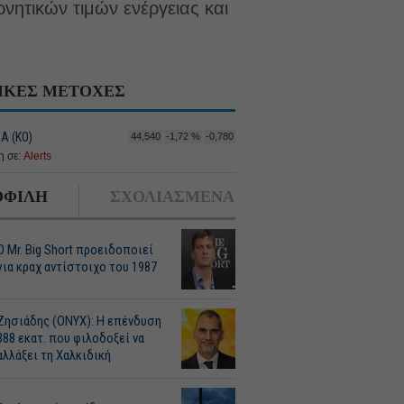
ρνητικών τιμών ενέργειας και
ΙΚΕΣ ΜΕΤΟΧΕΣ
Α (ΚΟ)
44,540
-1,72 %
-0,780
 σε:
Alerts
ΦΙΛΗ
ΣΧΟΛΙΑΣΜΕΝΑ
O Mr. Big Short προειδοποιεί
για κραχ αντίστοιχο του 1987
Ζησιάδης (ONYX): Η επένδυση
388 εκατ. που φιλοδοξεί να
αλλάξει τη Χαλκιδική