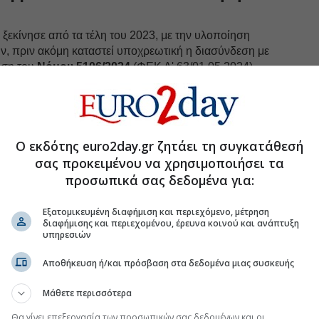
 ξεκίνησε από τα τέλη του 2023, με την υλοποίηση
, πριν ακόμη καταστεί υποχρεωτική η διασύνδεση με
φιση του
Νόμου 5106/2024
(ΦΕΚ Α' 63/01.05.2024).
αναπτύχθηκε σε συνεργασία με την
emsys VPP
, τον
εξειδικευμένων λύσεων λογισμικού για ενεργειακή
τρέπει την αποτελεσματική πρόβλεψη και
γωγής σε πραγματικό χρόνο, συνδράμει στη
Ο εκδότης euro2day.gr ζητάει τη συγκατάθεσή
ορών για τη συμμετοχή στις Αγορές του Ελληνικού
σας προκειμένου να χρησιμοποιήσει τα
ΧΕ), καθώς και στη δυναμική ανταπόκριση στις
προσωπικά σας δεδομένα για:
ς αγοράς, σε 24ωρη βάση.
PP της Optimus Energy ξεκινά με την εγκατάσταση
Εξατομικευμένη διαφήμιση και περιεχόμενο, μέτρηση
ξοπλισμού, ο οποίος συνδέεται στην υφιστάμενη
διαφήμισης και περιεχομένου, έρευνα κοινού και ανάπτυξη
υπηρεσιών
ού και εξασφαλίζει ασφαλή επικοινωνία κάνοντας
αραπάνω διαδικασία, αν και φαίνεται απλή, έχει
Αποθήκευση ή/και πρόσβαση στα δεδομένα μιας συσκευής
ητική
, εξαιτίας της διαφοροποίησης του εκάστοτε
Μάθετε περισσότερα
Θα γίνει επεξεργασία των προσωπικών σας δεδομένων και οι