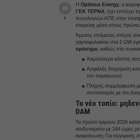
Η
Optimus Energy
, ο κορυ
ΓΕΚ ΤΕΡΝΑ
, έχει επιτύχει
τεχνολογιών ΑΠΕ στην πλατ
0
εταιρείας μέσα στους πρώτου
Άμεσος επόμενος στόχος είν
χαρτοφυλακίου στα 2 GW εγκα
ορόσημο
, καθώς στο συγκε
Χαμηλότερο κόστος απ
Ασφαλής διαχείριση κατ
του παραγωγού
Πλήρης συμμόρφωση με τ
συντονισμός με τον Δια
Το νέο τοπίο: μηδεν
DAM
To πρώτο τρίμηνο 2026 κατ
ισοδυναμούν με 164 ώρες με μ
ανακοίνωση. Για σύγκριση, σ